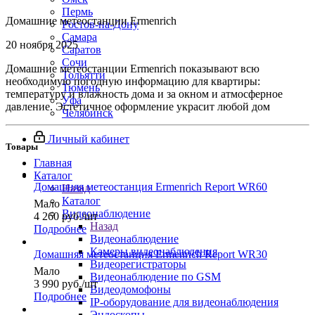
Пермь
Домашние метеостанции Ermenrich
Ростов-на-Дону
Самара
20 ноября 2025
Саратов
Сочи
Домашние метеостанции Ermenrich показывают всю
Тольятти
необходимую погодную информацию для квартиры:
Тюмень
температуру и влажность дома и за окном и атмосферное
Уфа
давление. Эстетичное оформление украсит любой дом
Челябинск
Личный кабинет
Товары
Главная
Каталог
Домашняя метеостанция Ermenrich Report WR60
Назад
Каталог
Мало
Видеонаблюдение
4 260
руб.
/шт
Назад
Подробнее
Видеонаблюдение
Камеры видеонаблюдения
Домашняя метеостанция Ermenrich Report WR30
Видеорегистраторы
Мало
Видеонаблюдение по GSM
3 990
руб.
/шт
Видеодомофоны
Подробнее
IP-оборудование для видеонаблюдения
Эндоскопы