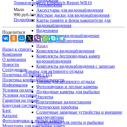
Термогигрометр Ermenrich Report WR10
Тепловизоры
Мало
Аксессуары для видеонаблюдения
990
руб.
/шт
Жёсткие диски для видеонаблюдения
Подробнее
Карты памяти и флеш накопители для
видеонаблюдения
Видеоняни
Поделиться
Беспроводное видеонаблюдение
Комплекты видеонаблюдения
Назад
Назад к списку
Комплекты видеонаблюдения
Компания
Комплекты беспроводных камер
О компании
видеонаблюдения
Новости
Комплекты видеонаблюдения с записью
Сотрудники
Товары для активного отдыха
Политика по работе с ПД
Назад
Политика конфиденциальности
Товары для активного отдыха
Информация
Фотоловушки и лесные камеры
Условия оплаты
Подводные камеры для рыбалки
Условия доставки
Эхолоты
Гарантия на товар
Портативные радиостанции
Бонусная система
Оптические приборы
Блог
Солнечные зарядные устройства и внешние
Каталог
аккумуляторы
Фотоловушки и лесные камеры
Электроника для охоты и рыбалки
Мониторы для настройки камер