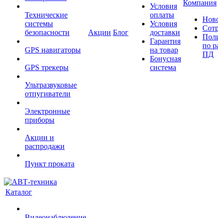
Компания
Условия
Технические
оплаты
Нов
системы
Условия
Сот
безопасности
Акции
Блог
доставки
Пол
Гарантия
по р
GPS навигаторы
на товар
ПД
Бонусная
GPS трекеры
система
Ультразвуковые
отпугиватели
Электронные
приборы
Акции и
распродажи
Пункт проката
Каталог
Видеонаблюдение