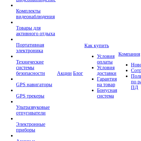
Комплекты
видеонаблюдения
Товары для
активного отдыха
Портативная
Как купить
электроника
Компания
Условия
Технические
оплаты
Нов
системы
Условия
Сот
безопасности
Акции
Блог
доставки
Пол
Гарантия
по р
GPS навигаторы
на товар
ПД
Бонусная
GPS трекеры
система
Ультразвуковые
отпугиватели
Электронные
приборы