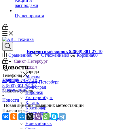
Акции и
распродажи
Пункт проката
Бесплатный звонок 8 (800) 301-27-10
Сравнение
0
Отложенные
0
Корзина
0
0
Санкт-Петербург
Новости
Назад
Города
Телефоны
Москва
Главная
+7(812) 679-27-10
Санкт-Петербург
-
8 (800) 301-27-10
Волгоград
О компании
Заказать звонок
Воронеж
-
Екатеринбург
Новости
Казань
-
Новая линейка домашних метеостанций
Краснодар
Поделиться
Красноярск
Нижний Новгород
Новосибирск
Омск