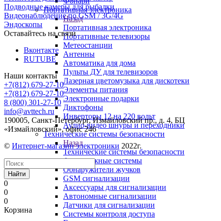
Фонари
Подводные камеры для рыбалки
Портативная электроника
Видеонаблюдение по GSM / 3G/4G
Назад
Эндоскопы
Портативная электроника
Оставайтесь на связи
Портативные телевизоры
Метеостанции
Вконтакте
Антенны
RUTUBE
Автоматика для дома
Пульты ДУ для телевизоров
Наши контакты
Лазерная цветомузыка для дискотеки
+7(812) 679-27-10
Элементы питания
+7(812) 679-27-10
Электронные подарки
8 (800) 301-27-10
Диктофоны
info@avttech.ru
Инверторы 12 на 220 вольт
190005, Санкт-Петербург, Измайловский пр., д. 4, БЦ
Аудио-видео шнуры и переходники
«Измайловский», офис 246
Технические системы безопасности
Назад
©
Интернет-магазин электроники
2022г.
Технические системы безопасности
Антикражные системы
Обнаружители жучков
Найти
GSM сигнализации
0
Аксессуары для сигнализации
0
Автономные сигнализации
0
Датчики для сигнализации
Корзина
Системы контроля доступа