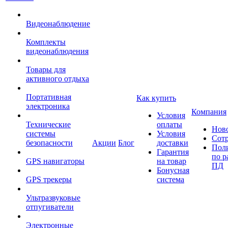
Видеонаблюдение
Комплекты
видеонаблюдения
Товары для
активного отдыха
Портативная
Как купить
электроника
Компания
Условия
Технические
оплаты
Нов
системы
Условия
Сот
безопасности
Акции
Блог
доставки
Пол
Гарантия
по р
GPS навигаторы
на товар
ПД
Бонусная
GPS трекеры
система
Ультразвуковые
отпугиватели
Электронные