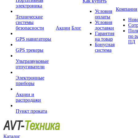
Портативная
Как купить
электроника
Компания
Условия
Технические
оплаты
Нов
системы
Условия
Сот
безопасности
Акции
Блог
доставки
Пол
Гарантия
по р
GPS навигаторы
на товар
ПД
Бонусная
GPS трекеры
система
Ультразвуковые
отпугиватели
Электронные
приборы
Акции и
распродажи
Пункт проката
Каталог