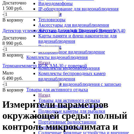
Достаточно
Видеодомофоны
1 500
руб.
IP-оборудование для видеонаблюдения
-
+
Эндоскопы
Тепловизоры
В корзину
Аксессуары для видеонаблюдения
Жёсткие диски для видеонаблюдения
Детектор углекислого газа Levenhuk Discovery Report WA40
Карты памяти и флеш накопители для
Достаточно
видеонаблюдения
8 990
руб.
Видеоняни
-
+
Беспроводное видеонаблюдение
В корзину
Комплекты видеонаблюдения
Назад
Термоанемометр RGK AM-30 с поверкой
Комплекты видеонаблюдения
Мало
Комплекты беспроводных камер
6 490
руб.
видеонаблюдения
-
+
Комплекты видеонаблюдения с записью
Товары для активного отдыха
В корзину
Назад
Товары для активного отдыха
Измерители параметров
Фотоловушки и лесные камеры
Подводные камеры для рыбалки
окружающей среды: полный
Эхолоты
Портативные радиостанции
контроль микроклимата и
Оптические приборы
Солнечные зарядные устройства и внешние