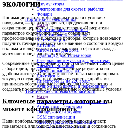
экологии
аккумуляторы
Электроника для охоты и рыбалки
Фонари
Понимание того, чем мы дышим и в каких условиях
Портативная электроника
находимся, — ключ к здоровью, продуктивности и
Назад
сохранению ценностей. Наша категория «Измерители
Портативная электроника
параметров окружающей среды» объединяет
Портативные телевизоры
профессиональные и бытовые приборы, которые позволяют
Метеостанции
получить точные и объективные данные о состоянии воздуха
Антенны
и климата в любом месте: от квартиры и офиса до склада,
Автоматика для дома
музея или производственного цеха.
Пульты ДУ для телевизоров
Лазерная цветомузыка для дискотеки
Современные электронные устройства заменяют собой целые
Элементы питания
лаборатории, предоставляя мгновенные результаты на
Электронные подарки
удобном дисплее. Они помогают не только контролировать
Диктофоны
текущую ситуацию, но и выявлять скрытые проблемы,
Инверторы 12 на 220 вольт
принимать обоснованные решения для их устранения и
Аудио-видео шнуры и переходники
создавать по-настоящему комфортные и безопасные условия.
Технические системы безопасности
Назад
Ключевые параметры, которые вы
Технические системы безопасности
Антикражные системы
можете контролировать
Обнаружители жучков
GSM сигнализации
Наши приборы позволяют измерять широкий спектр
Аксессуары для сигнализации
показателей, влияющих на качество жизни и сохранность
Автономные сигнализации