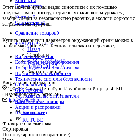
Контакты
Калькулятор
Эти гаджеты нужны везде: синоптики с их помощью
предсказывают погоду, фермеры ухаживают за урожаем,
Корзина
0
заводы следят за безопасностью рабочих, а экологи борются с
Отложенные
0
загрязнением природы.
Сравнение товаров
0
Купить измерители параметров окружающей среды можно в
+7(812) 679-27-10
нашем магазине AVT Техника или заказать доставку
Назад
Телефоны
Видеонаблюдение
+7(812) 679-27-10
Комплекты видеонаблюдения
8 (800) 301-27-10
Товары для активного отдыха
Заказать звонок
Портативная электроника
Технические системы безопасности
Контактная информация
GPS навигаторы
190005, Санкт-Петербург, Измайловский пр., д. 4, БЦ
GPS трекеры
«Измайловский», офис 246
Ультразвуковые отпугиватели
info@avttech.ru
Электронные приборы
Акции и распродажи
Вконтакте
Пункт проката
RUTUBE
Фильтр по параметрам
Сортировка
По популярности (возрастание)