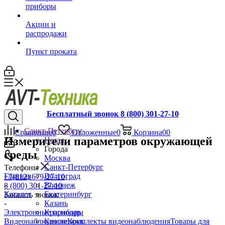
приборы
Акции и
распродажи
Пункт проката
Бесплатный звонок 8 (800) 301-27-10
Санкт-Петербург
Сравнение
0
Отложенные
0
Корзина
0
0
Измерители параметров окружающей
Назад
Города
среды
Москва
Санкт-Петербург
Телефоны
Главная
Волгоград
+7(812) 679-27-10
-
Воронеж
8 (800) 301-27-10
Каталог
Екатеринбург
Заказать звонок
-
Казань
Электронные приборы
Краснодар
Видеонаблюдение
Комплекты видеонаблюдения
Товары для
Красноярск