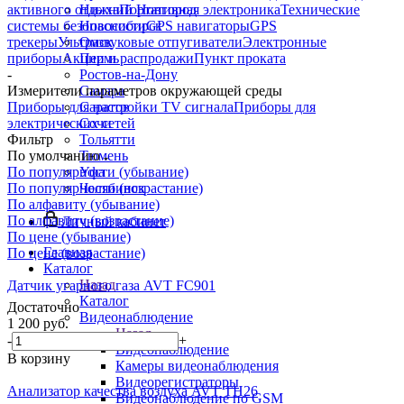
активного отдыха
Портативная электроника
Технические
Нижний Новгород
системы безопасности
GPS навигаторы
GPS
Новосибирск
трекеры
Ультразвуковые отпугиватели
Электронные
Омск
приборы
Акции и распродажи
Пункт проката
Пермь
-
Ростов-на-Дону
Измерители параметров окружающей среды
Самара
Приборы для настройки TV сигнала
Приборы для
Саратов
электрических сетей
Сочи
Фильтр
Тольятти
По умолчанию
Тюмень
По популярности (убывание)
Уфа
По популярности (возрастание)
Челябинск
По алфавиту (убывание)
По алфавиту (возрастание)
Личный кабинет
По цене (убывание)
Главная
По цене (возрастание)
Каталог
Назад
Датчик угарного газа AVT FC901
Каталог
Достаточно
Видеонаблюдение
1 200
руб.
Назад
-
+
Видеонаблюдение
В корзину
Камеры видеонаблюдения
Видеорегистраторы
Анализатор качества воздуха AVT TH26
Видеонаблюдение по GSM