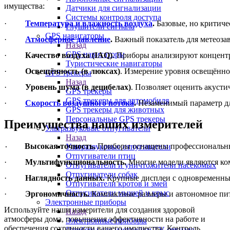
имущества:
Датчики для сигнализации
Системы контроля доступа
·        
Температура и влажность воздуха
.
 Базовые, но критич
Глушители сигнала
GPS навигаторы
·         
Атмосферное давление
.
 Важный показатель для метеоза
Назад
GPS навигаторы
·        
 Качество воздуха (IAQ)
. Приборы анализируют концентр
Туристические навигаторы
·         
Освещённость (в люксах)
. Измерение уровня освещённо
GPS трекеры
Назад
·         
Уровень шума (в децибелах)
. Позволяет оценить акуст
GPS трекеры
GPS трекеры для автомобиля
·        
Скорость воздушного потока
.
 Незаменимый параметр д
GPS трекеры для животных
Персональные GPS трекеры
Преимущества наших измерителей
Ультразвуковые отпугиватели
Назад
Высокая точность.
 Приборы оснащены профессиональны
Ультразвуковые отпугиватели
·    
Отпугиватели птиц
·        
 Мультифункциональность.
 Многие модели являются ком
Отпугиватели и уничтожители насекомых
Отпугиватели собак
·         
Наглядность данных.
 Крупные дисплеи с одновременны
Отпугиватели кротов и змей
Отпугиватели мышей и крыс
·         
Эргономичность.
 Компактные размеры и автономное пит
Электронные приборы
Используйте наши измерители для создания здоровой
Назад
атмосферы дома, повышения эффективности на работе и
Электронные приборы
обеспечения сохранности вашего имущества. Контроль
Приборы для настройки TV сигнала