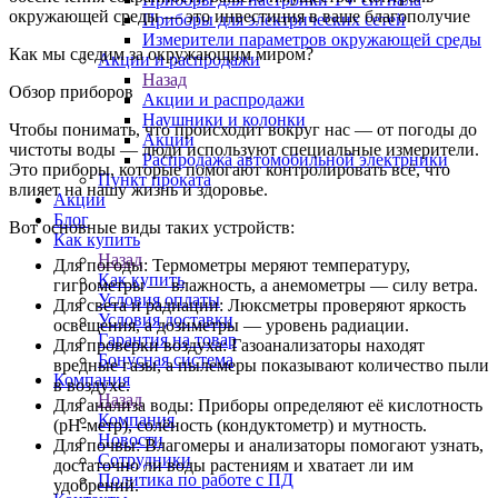
окружающей среды — это инвестиция в ваше благополучие
Приборы для электрических сетей
Измерители параметров окружающей среды
Как мы следим за окружающим миром?
Акции и распродажи
Назад
Обзор приборов
Акции и распродажи
Наушники и колонки
Чтобы понимать, что происходит вокруг нас — от погоды до
Акции
чистоты воды — люди используют специальные измерители.
Распродажа автомобильной электрники
Это приборы, которые помогают контролировать всё, что
Пункт проката
влияет на нашу жизнь и здоровье.
Акции
Блог
Вот основные виды таких устройств:
Как купить
Назад
Для погоды: Термометры меряют температуру,
Как купить
гигрометры — влажность, а анемометры — силу ветра.
Условия оплаты
Для света и радиации: Люксметры проверяют яркость
Условия доставки
освещения, а дозиметры — уровень радиации.
Гарантия на товар
Для проверки воздуха: Газоанализаторы находят
Бонусная система
вредные газы, а пылемеры показывают количество пыли
Компания
в воздухе.
Назад
Для анализа воды: Приборы определяют её кислотность
Компания
(pH-метр), солёность (кондуктометр) и мутность.
Новости
Для почвы: Влагомеры и анализаторы помогают узнать,
Сотрудники
достаточно ли воды растениям и хватает ли им
Политика по работе с ПД
удобрений.