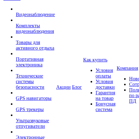
Видеонаблюдение
Комплекты
видеонаблюдения
Товары для
активного отдыха
Портативная
Как купить
электроника
Компания
Условия
Технические
оплаты
Нов
системы
Условия
Сот
безопасности
Акции
Блог
доставки
Пол
Гарантия
по р
GPS навигаторы
на товар
ПД
Бонусная
GPS трекеры
система
Ультразвуковые
отпугиватели
Электронные