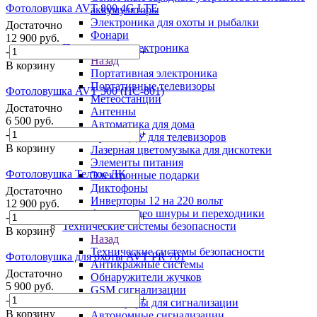
Фотоловушка AVT 800 4G LTE
аккумуляторы
Электроника для охоты и рыбалки
Достаточно
Фонари
12 900
руб.
Портативная электроника
-
+
Назад
В корзину
Портативная электроника
Портативные телевизоры
Фотоловушка AVT 300 (HC-801)
Метеостанции
Достаточно
Антенны
6 500
руб.
Автоматика для дома
-
+
Пульты ДУ для телевизоров
В корзину
Лазерная цветомузыка для дискотеки
Элементы питания
Фотоловушка Телтос ЛК
Электронные подарки
Диктофоны
Достаточно
Инверторы 12 на 220 вольт
12 900
руб.
Аудио-видео шнуры и переходники
-
+
Технические системы безопасности
В корзину
Назад
Технические системы безопасности
Фотоловушка для охоты AVT PR 701
Антикражные системы
Достаточно
Обнаружители жучков
5 900
руб.
GSM сигнализации
-
+
Аксессуары для сигнализации
В корзину
Автономные сигнализации