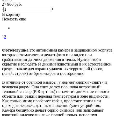
27 900
руб.
-
+
В корзину
Показать еще
1
2
Фотоловушка
это автономная камера в защищенном корпусе,
которая автоматически делает фото или видео при
срабатывании датчика движения и тепла. Нужна чтобы
скрытно наблюдать за дикими животными в их естественной
среде, а также для охраны удаленных территорий (лесов,
полей, строек) от браконьеров и посторонних.
В отличие от обычной камеры, у нее нет кнопки «снять» и
человека рядом. Она спит до тех пор, пока встроенный
тепловой сенсор (PIR-датчик) не заметит движение теплого
объекта или резкий перепад температуры в зоне видимости.
Как только мимо пробегает кабан, пролетает птица или
проходит человек, датчик мгновенно будит устройство.
Камера бесшумно делает серию снимков или записывает
короткий видеоролик даже полной ночью, используя