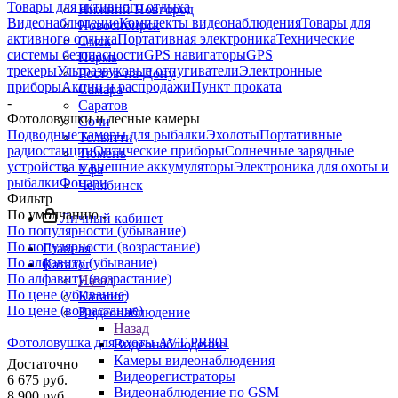
Товары для активного отдыха
Нижний Новгород
Видеонаблюдение
Комплекты видеонаблюдения
Товары для
Новосибирск
активного отдыха
Портативная электроника
Технические
Омск
системы безопасности
GPS навигаторы
GPS
Пермь
трекеры
Ультразвуковые отпугиватели
Электронные
Ростов-на-Дону
приборы
Акции и распродажи
Пункт проката
Самара
-
Саратов
Фотоловушки и лесные камеры
Сочи
Подводные камеры для рыбалки
Эхолоты
Портативные
Тольятти
радиостанции
Оптические приборы
Солнечные зарядные
Тюмень
устройства и внешние аккумуляторы
Электроника для охоты и
Уфа
рыбалки
Фонари
Челябинск
Фильтр
По умолчанию
Личный кабинет
По популярности (убывание)
По популярности (возрастание)
Главная
По алфавиту (убывание)
Каталог
По алфавиту (возрастание)
Назад
По цене (убывание)
Каталог
По цене (возрастание)
Видеонаблюдение
Назад
Фотоловушка для охоты AVT PR801
Видеонаблюдение
Камеры видеонаблюдения
Достаточно
Видеорегистраторы
6 675
руб.
Видеонаблюдение по GSM
8 900
руб.