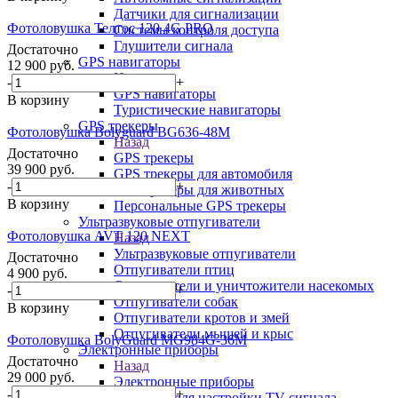
Датчики для сигнализации
Фотоловушка Телтос 120 4G PRO
Системы контроля доступа
Глушители сигнала
Достаточно
GPS навигаторы
12 900
руб.
Назад
-
+
GPS навигаторы
В корзину
Туристические навигаторы
GPS трекеры
Фотоловушка Bolyguard BG636-48M
Назад
Достаточно
GPS трекеры
39 900
руб.
GPS трекеры для автомобиля
-
+
GPS трекеры для животных
В корзину
Персональные GPS трекеры
Ультразвуковые отпугиватели
Фотоловушка AVT 120 NEXT
Назад
Ультразвуковые отпугиватели
Достаточно
Отпугиватели птиц
4 900
руб.
Отпугиватели и уничтожители насекомых
-
+
Отпугиватели собак
В корзину
Отпугиватели кротов и змей
Отпугиватели мышей и крыс
Фотоловушка BolyGuard MG984G-36M
Электронные приборы
Достаточно
Назад
29 000
руб.
Электронные приборы
-
+
Приборы для настройки TV сигнала