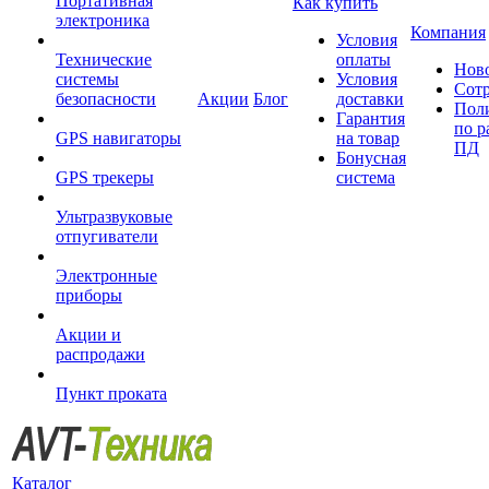
Портативная
Как купить
электроника
Компания
Условия
Технические
оплаты
Нов
системы
Условия
Сот
безопасности
Акции
Блог
доставки
Пол
Гарантия
по р
GPS навигаторы
на товар
ПД
Бонусная
GPS трекеры
система
Ультразвуковые
отпугиватели
Электронные
приборы
Акции и
распродажи
Пункт проката
Каталог