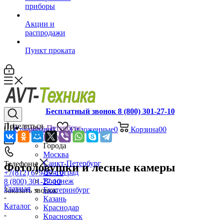
приборы
Акции и
распродажи
Пункт проката
Бесплатный звонок 8 (800) 301-27-10
Поделиться
Санкт-Петербург
Сравнение
0
Отложенные
0
Корзина
0
0
Назад
Города
Москва
Санкт-Петербург
Телефоны
Фотоловушки и лесные камеры
Волгоград
+7(812) 679-27-10
Воронеж
8 (800) 301-27-10
Главная
Екатеринбург
Заказать звонок
-
Казань
Каталог
Краснодар
-
Красноярск