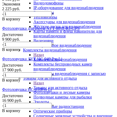
Видеодомофоны
Экономия
IP-оборудование для видеонаблюдения
2 225
руб.
Эндоскопы
-
+
Тепловизоры
В корзину
Аксессуары для видеонаблюдения
Жёсткие диски для видеонаблюдения
Фотоловушка для охоты AVT 8098 4G-GPS
Карты памяти и флеш накопители для
Достаточно
видеонаблюдения
9 900
руб.
Видеоняни
-
+
Беспроводное видеонаблюдение
В корзину
Комплекты видеонаблюдения
Назад
Фотоловушка AVT HC-940 Pro Li
Комплекты видеонаблюдения
Комплекты беспроводных камер
Достаточно
видеонаблюдения
17 900
руб.
Комплекты видеонаблюдения с записью
-
+
Товары для активного отдыха
В корзину
Назад
Товары для активного отдыха
Фотоловушка HC-810Pro Li
Фотоловушки и лесные камеры
Достаточно
Подводные камеры для рыбалки
16 900
руб.
Эхолоты
-
+
Портативные радиостанции
В корзину
Оптические приборы
Солнечные зарядные устройства и внешние