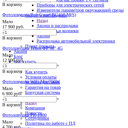
В корзину
Приборы для электрических сетей
Измерители параметров окружающей среды
Фотоловушка BolyGuard BG410-M(S)
Акции и распродажи
Назад
Мало
Акции и распродажи
17 900
руб.
Наушники и колонки
-
+
Акции
В корзину
Распродажа автомобильной электрники
Пункт проката
Фотоловушка Teltos ФР 90° 4G
Акции
Мало
Блог
12 900
руб.
Как купить
-
+
Назад
В корзину
Как купить
Условия оплаты
Фотоловушка WiFi Mini700W
Условия доставки
Гарантия на товар
Мало
Бонусная система
6 900
руб.
Компания
-
+
Назад
В корзину
Компания
Новости
Фотоловушка PR-1000
Сотрудники
Мало
Политика по работе с ПД
4 700
руб.