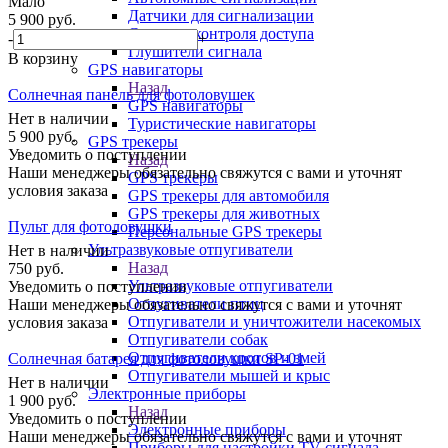
Мало
Датчики для сигнализации
5 900
руб.
Системы контроля доступа
-
+
Глушители сигнала
В корзину
GPS навигаторы
Назад
Солнечная панель для фотоловушек
GPS навигаторы
Нет в наличии
Туристические навигаторы
5 900
руб.
GPS трекеры
Уведомить о поступлении
Назад
Наши менеджеры обязательно свяжутся с вами и уточнят
GPS трекеры
условия заказа
GPS трекеры для автомобиля
GPS трекеры для животных
Пульт для фотоловушки
Персональные GPS трекеры
Ультразвуковые отпугиватели
Нет в наличии
Назад
750
руб.
Ультразвуковые отпугиватели
Уведомить о поступлении
Отпугиватели птиц
Наши менеджеры обязательно свяжутся с вами и уточнят
Отпугиватели и уничтожители насекомых
условия заказа
Отпугиватели собак
Отпугиватели кротов и змей
Солнечная батарея для фотоловушки SP-01
Отпугиватели мышей и крыс
Нет в наличии
Электронные приборы
1 900
руб.
Назад
Уведомить о поступлении
Электронные приборы
Наши менеджеры обязательно свяжутся с вами и уточнят
Приборы для настройки TV сигнала