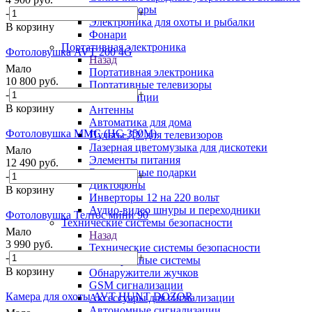
аккумуляторы
-
+
Электроника для охоты и рыбалки
В корзину
Фонари
Портативная электроника
Фотоловушка AVT 200 4G
Назад
Мало
Портативная электроника
10 800
руб.
Портативные телевизоры
-
+
Метеостанции
В корзину
Антенны
Автоматика для дома
Фотоловушка ММС (HC-350M)
Пульты ДУ для телевизоров
Лазерная цветомузыка для дискотеки
Мало
Элементы питания
12 490
руб.
Электронные подарки
-
+
Диктофоны
В корзину
Инверторы 12 на 220 вольт
Аудио-видео шнуры и переходники
Фотоловушка Телтос мини 90
Технические системы безопасности
Мало
Назад
3 990
руб.
Технические системы безопасности
-
+
Антикражные системы
В корзину
Обнаружители жучков
GSM сигнализации
Камера для охоты AVT HUNT DOZOR
Аксессуары для сигнализации
Автономные сигнализации