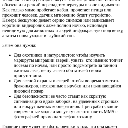
объекта или резкий перепад температуры в зоне видимости.
Как только мимо пробегает кабан, пролетает птица или
проходит человек, датчик мгновенно будит устройство.
Камера бесшумно делает серию снимков или записывает
короткий видеоролик даже полной ночью, используя
невидимую для животных и людей инфракрасную подсветку,
а затем снова уходит в глубокий сон.
Зачем она нужна:
Для охотников и натуралистов: чтобы изучить
маршруты миграции зверей, узнать, кто именно топчет
посевы по ночам, или просто подсмотреть за тайной
жизнью леса, не пугая его обитателей своим
присутствием.
Для лесной охраны и егерей: чтобы вовремя заметить
браконьеров, незаконные вырубки или начинающийся
низовой пожар.
Для безопасности: ее часто ставят как скрытую
сигнализацию вдоль заборов, на удаленных стройках
или вокруг дачных кооперативов. При срабатывании
современные модели могут тут же отправить MMS с
фотографией прямо на телефон хозяину.
Главное преимущество фотоловушки в том, что она может