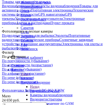
Товары для активного отдыха
Нижний Новгород
Видеонаблюдение
Комплекты видеонаблюдения
Товары для
Новосибирск
активного отдыха
Портативная электроника
Технические
Омск
системы безопасности
GPS навигаторы
GPS
Пермь
трекеры
Ультразвуковые отпугиватели
Электронные
Ростов-на-Дону
приборы
Акции и распродажи
Пункт проката
Самара
-
Саратов
Фотоловушки и лесные камеры
Сочи
Подводные камеры для рыбалки
Эхолоты
Портативные
Тольятти
радиостанции
Оптические приборы
Солнечные зарядные
Тюмень
устройства и внешние аккумуляторы
Электроника для охоты и
Уфа
рыбалки
Фонари
Челябинск
Фильтр
По умолчанию
Личный кабинет
По популярности (убывание)
По популярности (возрастание)
Главная
По алфавиту (убывание)
Каталог
По алфавиту (возрастание)
Назад
По цене (убывание)
Каталог
По цене (возрастание)
Видеонаблюдение
Назад
Фотоловушка Bolyguard BG 962 X36W
Видеонаблюдение
Камеры видеонаблюдения
Мало
Видеорегистраторы
24 650
руб.
Видеонаблюдение по GSM
-
+