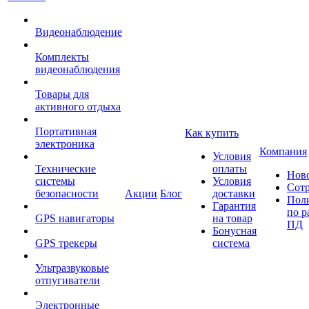
Видеонаблюдение
Комплекты
видеонаблюдения
Товары для
активного отдыха
Портативная
Как купить
электроника
Компания
Условия
Технические
оплаты
Нов
системы
Условия
Сот
безопасности
Акции
Блог
доставки
Пол
Гарантия
по р
GPS навигаторы
на товар
ПД
Бонусная
GPS трекеры
система
Ультразвуковые
отпугиватели
Электронные