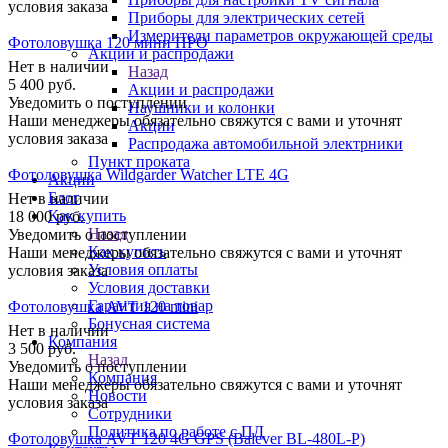
условия заказа
Приборы для электрических сетей
Измерители параметров окружающей среды
Фотоловушка 120 мини ПРО
Акции и распродажи
Нет в наличии
Назад
5 400
руб.
Акции и распродажи
Уведомить о поступлении
Наушники и колонки
Наши менеджеры обязательно свяжутся с вами и уточнят
Акции
условия заказа
Распродажа автомобильной электрники
Пункт проката
Фотоловушка Wildgarder Watcher LTE 4G
Акции
Блог
Нет в наличии
Как купить
18 000
руб.
Назад
Уведомить о поступлении
Как купить
Наши менеджеры обязательно свяжутся с вами и уточнят
Условия оплаты
условия заказа
Условия доставки
Гарантия на товар
Фотоловушка AVT 120 mini
Бонусная система
Нет в наличии
Компания
3 500
руб.
Назад
Уведомить о поступлении
Компания
Наши менеджеры обязательно свяжутся с вами и уточнят
Новости
условия заказа
Сотрудники
Политика по работе с ПД
Фотоловушка AVT 120 4G GPS (Balever BL-480L-P)