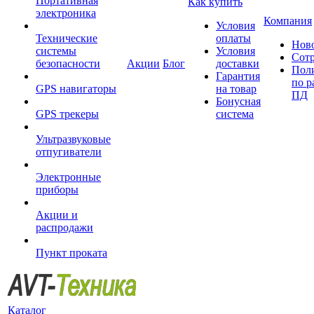
Портативная
Как купить
электроника
Компания
Условия
Технические
оплаты
Нов
системы
Условия
Сот
безопасности
Акции
Блог
доставки
Пол
Гарантия
по р
GPS навигаторы
на товар
ПД
Бонусная
GPS трекеры
система
Ультразвуковые
отпугиватели
Электронные
приборы
Акции и
распродажи
Пункт проката
Каталог