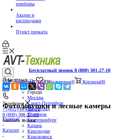
приборы
Акции и
распродажи
Пункт проката
Бесплатный звонок 8 (800) 301-27-10
Поделиться
Санкт-Петербург
Сравнение
0
Отложенные
0
Корзина
0
0
Назад
Города
Москва
Санкт-Петербург
Телефоны
Фотоловушки и лесные камеры
Волгоград
+7(812) 679-27-10
Воронеж
8 (800) 301-27-10
Главная
Екатеринбург
Заказать звонок
-
Казань
Каталог
Краснодар
-
Красноярск