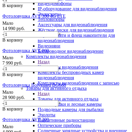
Видеодомофоны
В корзину
IP-оборудование для видеонаблюдения
Эндоскопы
Фотоловушка AVT 300 4G LTE
Тепловизоры
Мало
Аксессуары для видеонаблюдения
14 990
руб.
Жёсткие диски для видеонаблюдения
-
+
Карты памяти и флеш накопители для
В корзину
видеонаблюдения
Видеоняни
Фотоловушка AVT 800
Беспроводное видеонаблюдение
Комплекты видеонаблюдения
Мало
Назад
7 990
руб.
Комплекты видеонаблюдения
-
+
Комплекты беспроводных камер
В корзину
видеонаблюдения
Комплекты видеонаблюдения с записью
Фотоловушка Bolyguard BG668
Товары для активного отдыха
Мало
Назад
28 900
руб.
Товары для активного отдыха
-
+
Фотоловушки и лесные камеры
В корзину
Подводные камеры для рыбалки
Эхолоты
Фотоловушка AVT 200
Портативные радиостанции
Оптические приборы
Мало
Солнечные зарядные устройства и внешние
4 900
руб.