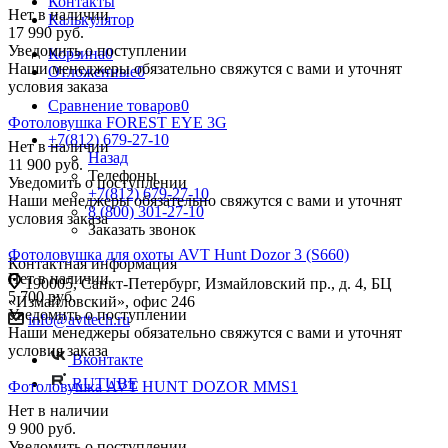
Контакты
Нет в наличии
Калькулятор
17 990
руб.
Уведомить о поступлении
Корзина
0
Наши менеджеры обязательно свяжутся с вами и уточнят
Отложенные
0
условия заказа
Сравнение товаров
0
Фотоловушка FOREST EYE 3G
+7(812) 679-27-10
Нет в наличии
Назад
11 900
руб.
Телефоны
Уведомить о поступлении
+7(812) 679-27-10
Наши менеджеры обязательно свяжутся с вами и уточнят
8 (800) 301-27-10
условия заказа
Заказать звонок
Фотоловушка для охоты AVT Hunt Dozor 3 (S660)
Контактная информация
Нет в наличии
190005, Санкт-Петербург, Измайловский пр., д. 4, БЦ
5 700
руб.
«Измайловский», офис 246
Уведомить о поступлении
info@avttech.ru
Наши менеджеры обязательно свяжутся с вами и уточнят
условия заказа
Вконтакте
RUTUBE
Фотоловушка AVT HUNT DOZOR MMS1
Нет в наличии
9 900
руб.
Уведомить о поступлении