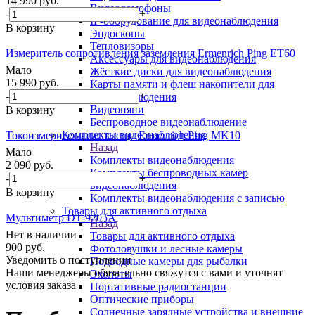
14 990
руб.
Видеодомофоны
-
+
IP-оборудование для видеонаблюдения
В корзину
Эндоскопы
Тепловизоры
Измеритель сопротивления заземления Ermenrich Ping ET60
Аксессуары для видеонаблюдения
Мало
Жёсткие диски для видеонаблюдения
15 990
руб.
Карты памяти и флеш накопители для
-
+
видеонаблюдения
Видеоняни
В корзину
Беспроводное видеонаблюдение
Комплекты видеонаблюдения
Токоизмерительные клещи Ermenrich Ping MK10
Назад
Мало
Комплекты видеонаблюдения
2 090
руб.
Комплекты беспроводных камер
-
+
видеонаблюдения
В корзину
Комплекты видеонаблюдения с записью
Товары для активного отдыха
Мультиметр DT-9205A
Назад
Нет в наличии
Товары для активного отдыха
900
руб.
Фотоловушки и лесные камеры
Уведомить о поступлении
Подводные камеры для рыбалки
Наши менеджеры обязательно свяжутся с вами и уточнят
Эхолоты
условия заказа
Портативные радиостанции
Оптические приборы
Солнечные зарядные устройства и внешние