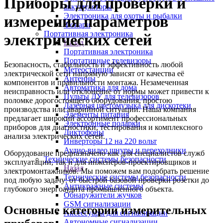
Приборы для проверки и
аккумуляторы
Электроника для охоты и рыбалки
измерения параметров
Фонари
Портативная электроника
электрических сетей
Назад
Портативная электроника
Портативные телевизоры
Безопасность, стабильность и эффективность любой
Метеостанции
электрической сети напрямую зависят от качества её
Антенны
компонентов и правильности монтажа. Незамеченная
Автоматика для дома
неисправность или отклонение от нормы может привести к
Пульты ДУ для телевизоров
поломке дорогостоящего оборудования, простою
Лазерная цветомузыка для дискотеки
производства или аварийной ситуации. Наша компания
Элементы питания
предлагает широкий ассортимент профессиональных
Электронные подарки
приборов для диагностики, тестирования и комплексного
Диктофоны
анализа электрических сетей.
Инверторы 12 на 220 вольт
Аудио-видео шнуры и переходники
Оборудование предназначено как для специалистов служб
Технические системы безопасности
эксплуатации, так и для инженеров-проектировщиков и
Назад
электромонтажников. Мы поможем вам подобрать решение
Технические системы безопасности
под любую задачу: от быстрой базовой проверки розетки до
Антикражные системы
глубокого энергоаудита промышленного объекта.
Обнаружители жучков
GSM сигнализации
Основные категории измерительных
Аксессуары для сигнализации
Автономные сигнализации