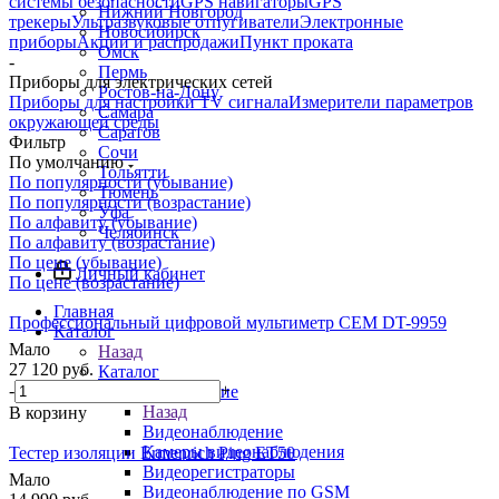
системы безопасности
GPS навигаторы
GPS
Нижний Новгород
трекеры
Ультразвуковые отпугиватели
Электронные
Новосибирск
приборы
Акции и распродажи
Пункт проката
Омск
-
Пермь
Приборы для электрических сетей
Ростов-на-Дону
Приборы для настройки TV сигнала
Измерители параметров
Самара
окружающей среды
Саратов
Фильтр
Сочи
По умолчанию
Тольятти
По популярности (убывание)
Тюмень
По популярности (возрастание)
Уфа
По алфавиту (убывание)
Челябинск
По алфавиту (возрастание)
По цене (убывание)
Личный кабинет
По цене (возрастание)
Главная
Профессиональный цифровой мультиметр CEM DT-9959
Каталог
Мало
Назад
27 120
руб.
Каталог
-
+
Видеонаблюдение
Назад
В корзину
Видеонаблюдение
Камеры видеонаблюдения
Тестер изоляции Ermenrich Ping ET50
Видеорегистраторы
Мало
Видеонаблюдение по GSM