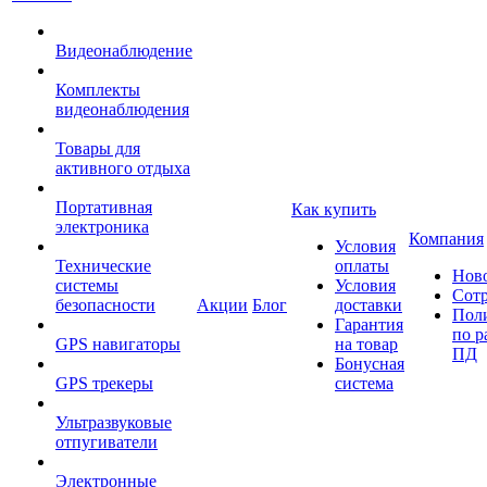
Видеонаблюдение
Комплекты
видеонаблюдения
Товары для
активного отдыха
Портативная
Как купить
электроника
Компания
Условия
Технические
оплаты
Нов
системы
Условия
Сот
безопасности
Акции
Блог
доставки
Пол
Гарантия
по р
GPS навигаторы
на товар
ПД
Бонусная
GPS трекеры
система
Ультразвуковые
отпугиватели
Электронные