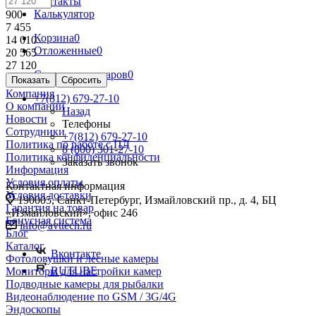
Контакты
Калькулятор
900
7 455
Корзина
0
14 010
Отложенные
0
20 565
27 120
Сравнение товаров
0
Сбросить
Компания
+7(812) 679-27-10
О компании
Назад
Новости
Телефоны
Сотрудники
+7(812) 679-27-10
Политика по работе с ПД
8 (800) 301-27-10
Политика конфиденциальности
Заказать звонок
Информация
Условия оплаты
Контактная информация
Условия доставки
190005, Санкт-Петербург, Измайловский пр., д. 4, БЦ
Гарантия на товар
«Измайловский», офис 246
Бонусная система
info@avttech.ru
Блог
Каталог
Вконтакте
Фотоловушки и лесные камеры
RUTUBE
Мониторы для настройки камер
Подводные камеры для рыбалки
Видеонаблюдение по GSM / 3G/4G
Эндоскопы