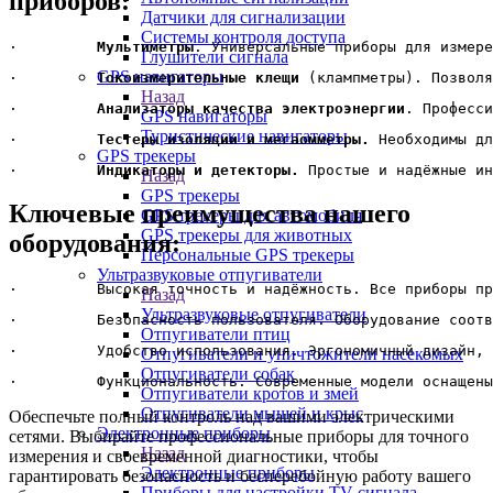
приборов:
Датчики для сигнализации
Системы контроля доступа
·         
Мультиметры
. Универсальные приборы для измере
Глушители сигнала
GPS навигаторы
·         
Токоизмерительные клещи
 (клампметры). Позволя
Назад
·         
Анализаторы качества электроэнергии
. Професси
GPS навигаторы
Туристические навигаторы
·         
Тестеры изоляции и мегаомметры.
 Необходимы дл
GPS трекеры
·         
Индикаторы и детекторы.
 Простые и надёжные ин
Назад
GPS трекеры
Ключевые преимущества нашего
GPS трекеры для автомобиля
GPS трекеры для животных
оборудования:
Персональные GPS трекеры
Ультразвуковые отпугиватели
·         Высокая точность и надёжность. Все приборы пр
Назад
Ультразвуковые отпугиватели
·         Безопасность пользователя. Оборудование соотв
Отпугиватели птиц
·         Удобство использования. Эргономичный дизайн, 
Отпугиватели и уничтожители насекомых
Отпугиватели собак
·         Функциональность. Современные модели оснащены
Отпугиватели кротов и змей
Отпугиватели мышей и крыс
Обеспечьте полный контроль над вашими электрическими
Электронные приборы
сетями. Выбирайте профессиональные приборы для точного
Назад
измерения и своевременной диагностики, чтобы
Электронные приборы
гарантировать безопасность и бесперебойную работу вашего
Приборы для настройки TV сигнала