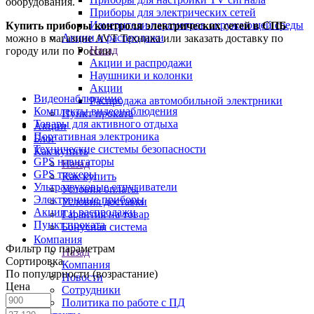
оборудования.
Приборы для электрических сетей
Измерители параметров окружающей среды
Купить приборы контроля электрических сетей в СПБ
Акции и распродажи
можно в магазине AVT Техника или заказать доставку по
Назад
городу или по России.
Акции и распродажи
Наушники и колонки
Акции
Видеонаблюдение
Распродажа автомобильной электрники
Комплекты видеонаблюдения
Пункт проката
Товары для активного отдыха
Акции
Портативная электроника
Блог
Технические системы безопасности
Как купить
GPS навигаторы
Назад
GPS трекеры
Как купить
Ультразвуковые отпугиватели
Условия оплаты
Электронные приборы
Условия доставки
Акции и распродажи
Гарантия на товар
Пункт проката
Бонусная система
Компания
Фильтр по параметрам
Назад
Сортировка
Компания
По популярности (возрастание)
Новости
Цена
Сотрудники
Политика по работе с ПД