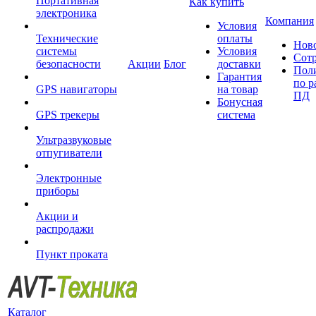
Портативная
Как купить
электроника
Компания
Условия
Технические
оплаты
Нов
системы
Условия
Сот
безопасности
Акции
Блог
доставки
Пол
Гарантия
по р
GPS навигаторы
на товар
ПД
Бонусная
GPS трекеры
система
Ультразвуковые
отпугиватели
Электронные
приборы
Акции и
распродажи
Пункт проката
Каталог