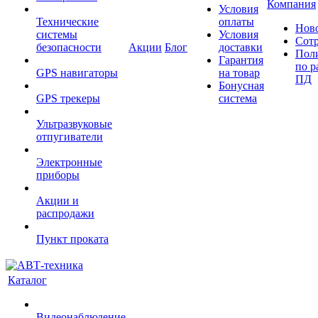
Компания
Условия
Технические
оплаты
Нов
системы
Условия
Сот
безопасности
Акции
Блог
доставки
Пол
Гарантия
по р
GPS навигаторы
на товар
ПД
Бонусная
GPS трекеры
система
Ультразвуковые
отпугиватели
Электронные
приборы
Акции и
распродажи
Пункт проката
Каталог
Видеонаблюдение