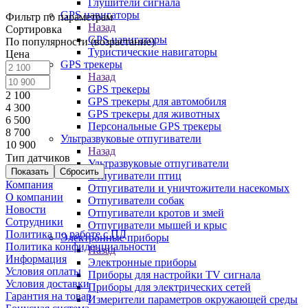
Глушители сигнала
GPS навигаторы
Фильтр по параметрам
Назад
Сортировка
GPS навигаторы
По популярности (возрастание)
Туристические навигаторы
Цена
GPS трекеры
Назад
GPS трекеры
2 100
GPS трекеры для автомобиля
4 300
GPS трекеры для животных
6 500
Персональные GPS трекеры
8 700
Ультразвуковые отпугиватели
10 900
Назад
Тип датчиков
Ультразвуковые отпугиватели
Сбросить
Отпугиватели птиц
Компания
Отпугиватели и уничтожители насекомых
О компании
Отпугиватели собак
Новости
Отпугиватели кротов и змей
Сотрудники
Отпугиватели мышей и крыс
Политика по работе с ПД
Электронные приборы
Политика конфиденциальности
Назад
Информация
Электронные приборы
Условия оплаты
Приборы для настройки TV сигнала
Условия доставки
Приборы для электрических сетей
Гарантия на товар
Измерители параметров окружающей среды