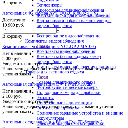
В корзину
Тепловизоры
Аксессуары для видеонаблюдения
Автономная 4G камера AVT DOZOR 8802 4G v2
Жёсткие диски для видеонаблюдения
Достаточно
Карты памяти и флеш накопители для
10 900
руб.
видеонаблюдения
-
+
Видеоняни
Беспроводное видеонаблюдение
В корзину
Комплекты видеонаблюдения
Назад
Кемпинговая сигнализация CYCLOP 2 MA-005
Комплекты видеонаблюдения
Нет в наличии
Комплекты беспроводных камер
5 000
руб.
видеонаблюдения
Уведомить о поступлении
Комплекты видеонаблюдения с записью
Наши менеджеры обязательно свяжутся с вами и уточнят
Товары для активного отдыха
условия заказа
Назад
Товары для активного отдыха
Автономная сигнализация CW TWINS 110dB
Фотоловушки и лесные камеры
Нет в наличии
Подводные камеры для рыбалки
2 100
руб.
Эхолоты
Уведомить о поступлении
Портативные радиостанции
Наши менеджеры обязательно свяжутся с вами и уточнят
Оптические приборы
условия заказа
Солнечные зарядные устройства и внешние
аккумуляторы
Автономная сигнализация Falcon Eye FE-Security 2
Электроника для охоты и рыбалки