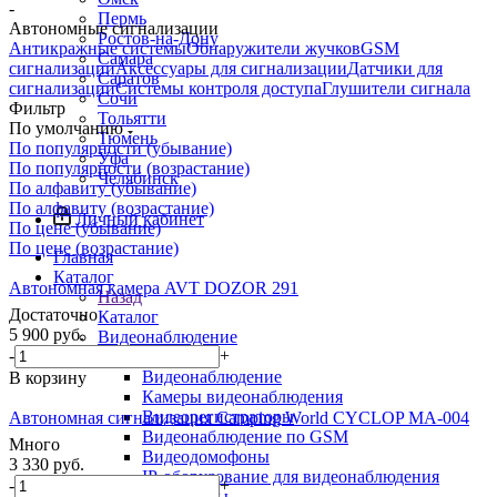
-
Пермь
Автономные сигнализации
Ростов-на-Дону
Антикражные системы
Обнаружители жучков
GSM
Самара
сигнализации
Аксессуары для сигнализации
Датчики для
Саратов
сигнализации
Системы контроля доступа
Глушители сигнала
Сочи
Фильтр
Тольятти
По умолчанию
Тюмень
По популярности (убывание)
Уфа
По популярности (возрастание)
Челябинск
По алфавиту (убывание)
По алфавиту (возрастание)
Личный кабинет
По цене (убывание)
По цене (возрастание)
Главная
Каталог
Автономная камера AVT DOZOR 291
Назад
Достаточно
Каталог
5 900
руб.
Видеонаблюдение
-
+
Назад
Видеонаблюдение
В корзину
Камеры видеонаблюдения
Видеорегистраторы
Автономная сигнализация Camping World CYCLOP MA-004
Видеонаблюдение по GSM
Много
Видеодомофоны
3 330
руб.
IP-оборудование для видеонаблюдения
-
+
Эндоскопы