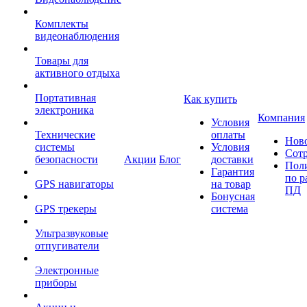
Комплекты
видеонаблюдения
Товары для
активного отдыха
Портативная
Как купить
электроника
Компания
Условия
Технические
оплаты
Нов
системы
Условия
Сот
безопасности
Акции
Блог
доставки
Пол
Гарантия
по р
GPS навигаторы
на товар
ПД
Бонусная
GPS трекеры
система
Ультразвуковые
отпугиватели
Электронные
приборы