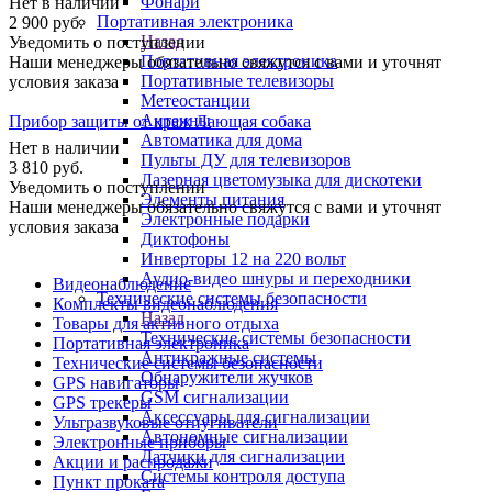
Фонари
Нет в наличии
Портативная электроника
2 900
руб.
Назад
Уведомить о поступлении
Портативная электроника
Наши менеджеры обязательно свяжутся с вами и уточнят
Портативные телевизоры
условия заказа
Метеостанции
Антенны
Прибор защиты от краж Лающая собака
Автоматика для дома
Нет в наличии
Пульты ДУ для телевизоров
3 810
руб.
Лазерная цветомузыка для дискотеки
Уведомить о поступлении
Элементы питания
Наши менеджеры обязательно свяжутся с вами и уточнят
Электронные подарки
условия заказа
Диктофоны
Инверторы 12 на 220 вольт
Аудио-видео шнуры и переходники
Видеонаблюдение
Технические системы безопасности
Комплекты видеонаблюдения
Назад
Товары для активного отдыха
Технические системы безопасности
Портативная электроника
Антикражные системы
Технические системы безопасности
Обнаружители жучков
GPS навигаторы
GSM сигнализации
GPS трекеры
Аксессуары для сигнализации
Ультразвуковые отпугиватели
Автономные сигнализации
Электронные приборы
Датчики для сигнализации
Акции и распродажи
Системы контроля доступа
Пункт проката