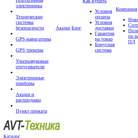
Портативная
Как купить
электроника
Компания
Условия
Технические
оплаты
Нов
системы
Условия
Сот
безопасности
Акции
Блог
доставки
Пол
Гарантия
по р
GPS навигаторы
на товар
ПД
Бонусная
GPS трекеры
система
Ультразвуковые
отпугиватели
Электронные
приборы
Акции и
распродажи
Пункт проката
Каталог