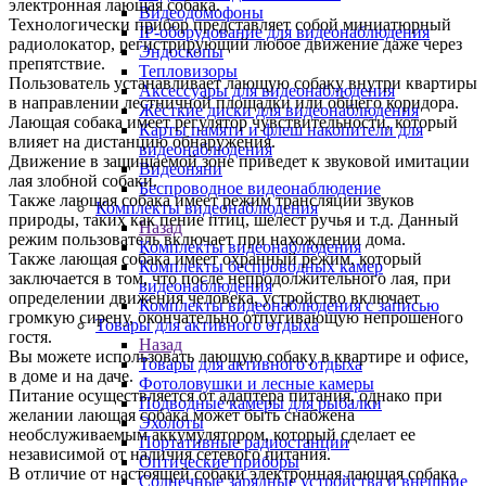
электронная лающая собака.
Видеодомофоны
Технологически прибор представляет собой миниатюрный
IP-оборудование для видеонаблюдения
радиолокатор, регистрирующий любое движение даже через
Эндоскопы
препятствие.
Тепловизоры
Пользователь устанавливает лающую собаку внутри квартиры
Аксессуары для видеонаблюдения
в направлении лестничной площадки или общего коридора.
Жёсткие диски для видеонаблюдения
Лающая собака имеет регулятор чувствительности, который
Карты памяти и флеш накопители для
влияет на дистанцию обнаружения.
видеонаблюдения
Движение в защищаемой зоне приведет к звуковой имитации
Видеоняни
лая злобной собаки.
Беспроводное видеонаблюдение
Также лающая собака имеет режим трансляции звуков
Комплекты видеонаблюдения
природы, таких как пение птиц, шелест ручья и т.д. Данный
Назад
режим пользователь включает при нахождении дома.
Комплекты видеонаблюдения
Также лающая собака имеет охранный режим, который
Комплекты беспроводных камер
заключается в том, что после непродолжительного лая, при
видеонаблюдения
определении движения человека, устройство включает
Комплекты видеонаблюдения с записью
громкую сирену, окончательно отпугивающую непрошеного
Товары для активного отдыха
гостя.
Назад
Вы можете использовать лающую собаку в квартире и офисе,
Товары для активного отдыха
в доме и на даче.
Фотоловушки и лесные камеры
Питание осуществляется от адаптера питания, однако при
Подводные камеры для рыбалки
желании лающая собака может быть снабжена
Эхолоты
необслуживаемым аккумулятором, который сделает ее
Портативные радиостанции
независимой от наличия сетевого питания.
Оптические приборы
В отличие от настоящей собаки электронная лающая собака
Солнечные зарядные устройства и внешние