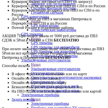
Курьером Яндекс доставки по СПб ( по запросу)
Датчики для сигнализации
Курьером СДЭК до адреса или ПВЗ по СПб и по России
Системы контроля доступа
Курьером Боксберри до адреса или ПВЗ по СПб и по
Глушители сигнала
России
GPS навигаторы
Доставка 5Post до ПВЗ в магазинах Пятерочка и
Назад
Перекрёсток по СПб и по России
GPS навигаторы
Почтой России в отдалённые районы
Туристические навигаторы
GPS трекеры
АКЦИЯ : При оплате заказа от 5000 руб доставка до ПВЗ
Назад
СДЭК и 5Post в Москве и СПб
БЕСПЛАТНО
GPS трекеры
GPS трекеры для автомобиля
При оплате заказа на сумму более 10000 руб доставка до ПВЗ
GPS трекеры для животных
5Post во все крупные города России,где есть магазины
Персональные GPS трекеры
Пятёрочка и Перекрёсток
БЕСПЛАТНО
Ультразвуковые отпугиватели
Назад
Способы оплаты
Ультразвуковые отпугиватели
Отпугиватели птиц
В офисе через кассу наличными или по карте
Отпугиватели и уничтожители насекомых
Онлайн на сайте ( по ссылке)
Отпугиватели собак
Онлайн на корпоративную карту
Отпугиватели кротов и змей
Безналичный расчёт для юридических лиц
Отпугиватели мышей и крыс
На ПВЗ СДЭК или Боксберри наличными или картой
Электронные приборы
Назад
Задать вопрос
Электронные приборы
Приборы для настройки TV сигнала