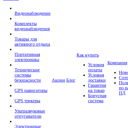
Видеонаблюдение
Комплекты
видеонаблюдения
Товары для
активного отдыха
Портативная
Как купить
электроника
Компания
Условия
Технические
оплаты
Нов
системы
Условия
Сот
безопасности
Акции
Блог
доставки
Пол
Гарантия
по р
GPS навигаторы
на товар
ПД
Бонусная
GPS трекеры
система
Ультразвуковые
отпугиватели
Электронные