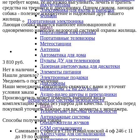
не требует корма, ее не нужно выгуливать, лечить и тратить
аккумуляторы
средства на тренинги и дрессировку. Одним словом, лающая
Электроника для охоты и рыбалки
собака - полезное изобретение и надежный друг Вашего
Фонари
жилища.
Портативная электроника
Лающая собака является наиболее инновационной и
Назад
одновременно наиболее недорогой системой охраны жилища.
Портативная электроника
Портативные телевизоры
Метеостанции
Антенны
Автоматика для дома
Пульты ДУ для телевизоров
3 810
руб.
Лазерная цветомузыка для дискотеки
Нет в наличии
Элементы питания
Нашли дешевле?
Электронные подарки
Уведомить о поступлении
Диктофоны
Наши менеджеры обязательно свяжутся с вами и уточнят
Инверторы 12 на 220 вольт
условия заказа
Аудио-видео шнуры и переходники
Производитель может изменить внешний вид и
Технические системы безопасности
комплектацию товара без ущерба для качества. Просьба перед
Назад
покупкой уточнять важные для вас моменты у менеджера.
Технические системы безопасности
Антикражные системы
Способы получения товара
Обнаружители жучков
GSM сигнализации
Самовывоз с офиса в СПб Измайловский 4 оф 246 с 11
Аксессуары для сигнализации
до 19 по будням
Автономные сигнализации