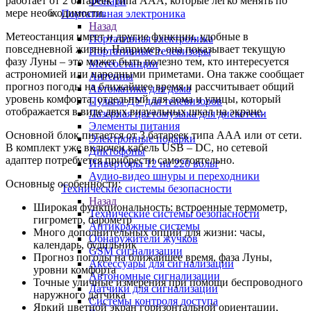
работает от 2 батареек типа ААА, которые легко менять по
Фонари
мере необходимости.
Портативная электроника
Назад
Метеостанция имеет и другие функции, удобные в
Портативная электроника
повседневной жизни. Например, она показывает текущую
Портативные телевизоры
фазу Луны – это может быть полезно тем, кто интересуется
Метеостанции
астрономией или народными приметами. Она также сообщает
Антенны
прогноз погоды на ближайшее время и рассчитывает общий
Автоматика для дома
уровень комфорта, отдельный для дома и улицы, который
Пульты ДУ для телевизоров
отображается в виде двух визуальных шкал на экране.
Лазерная цветомузыка для дискотеки
Элементы питания
Основной блок питается от 3 батареек типа ААА или от сети.
Электронные подарки
В комплект уже включен кабель USB – DC, но сетевой
Диктофоны
адаптер потребуется прибрести самостоятельно.
Инверторы 12 на 220 вольт
Аудио-видео шнуры и переходники
Основные особенности:
Технические системы безопасности
Назад
Широкая функциональность: встроенные термометр,
Технические системы безопасности
гигрометр, барометр
Антикражные системы
Много дополнительных опций для жизни: часы,
Обнаружители жучков
календарь, будильник
GSM сигнализации
Прогноз погоды на ближайшее время, фаза Луны,
Аксессуары для сигнализации
уровни комфорта
Автономные сигнализации
Точные уличные измерения при помощи беспроводного
Датчики для сигнализации
наружного датчика
Системы контроля доступа
Яркий цветной экран горизонтальной ориентации,