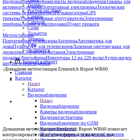
Видеонаблюдение
Комплекты видеонаблюдения
Товары для
Пермь
активного отдыха
Портативная электроника
Технические
Ростов-на-Дону
системы безопасности
GPS навигаторы
GPS
Самара
трекеры
Ультразвуковые отпугиватели
Электронные
Саратов
приборы
Акции и распродажи
Пункт проката
Сочи
-
Тольятти
Метеостанции
Тюмень
Портативные телевизоры
Антенны
Автоматика для
Уфа
дома
Пульты ДУ для телевизоров
Лазерная цветомузыка для
Челябинск
дискотеки
Элементы питания
Электронные
подарки
Диктофоны
Инверторы 12 на 220 вольт
Аудио-видео
Личный кабинет
шнуры и переходники
-
Домашняя метеостанция Ermenrich Report WR60
Главная
Каталог
Назад
Каталог
Видеонаблюдение
Назад
Видеонаблюдение
Камеры видеонаблюдения
Видеорегистраторы
Видеонаблюдение по GSM
Видеодомофоны
Домашняя метеостанция Ermenrich Report WR60 помогает
IP-оборудование для видеонаблюдения
контролировать такие атмосферные показатели, как
Эндоскопы