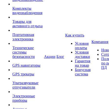
Комплекты
видеонаблюдения
Товары для
активного отдыха
Портативная
Как купить
электроника
Компания
Условия
Технические
оплаты
Нов
системы
Условия
Сот
безопасности
Акции
Блог
доставки
Пол
Гарантия
по р
GPS навигаторы
на товар
ПД
Бонусная
GPS трекеры
система
Ультразвуковые
отпугиватели
Электронные
приборы