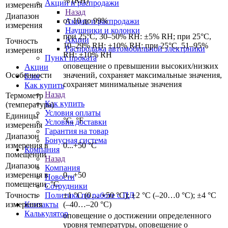
% (RH)
Акции и распродажи
измерения
Назад
Диапазон
от 10 до 99%
Акции и распродажи
измерения
Наушники и колонки
при 25°C, 30‒50% RH: ±5% RH; при 25°C,
Акции
Точность
10‒29% RH: ±10% RH; при 25°C, 51‒95%
Распродажа автомобильной электрники
измерения
RH: ±10% RH
Пункт проката
оповещение о превышении высоких/низких
Акции
Особенности
значений, сохраняет максимальные значения,
Блог
сохраняет минимальные значения
Как купить
Назад
Термометр
Как купить
(температура)
Условия оплаты
Единицы
°C, °F
Условия доставки
измерения
Гарантия на товар
Диапазон
Бонусная система
измерения в
0...+50 °C
Компания
помещении
Назад
Диапазон
Компания
измерения в
0...+50
Новости
помещении, °C
Сотрудники
Точность
±1 °C (0… +50 °C); ±2 °C (‒20…0 °C); ±4 °C
Политика по работе с ПД
измерения
(‒40…‒20 °C)
Контакты
Калькулятор
оповещение о достижении определенного
уровня температуры, оповещение о