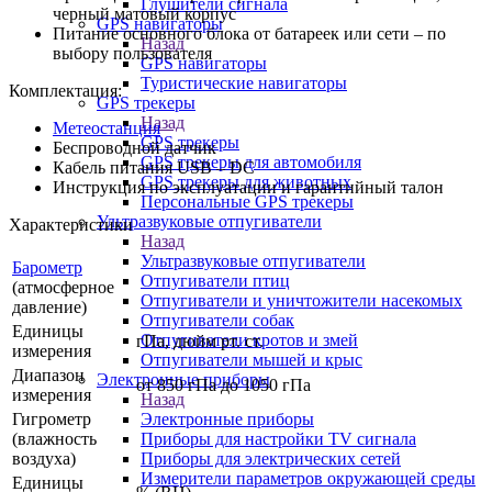
Глушители сигнала
черный матовый корпус
GPS навигаторы
Питание основного блока от батареек или сети – по
Назад
выбору пользователя
GPS навигаторы
Туристические навигаторы
Комплектация:
GPS трекеры
Назад
Метеостанция
GPS трекеры
Беспроводной датчик
GPS трекеры для автомобиля
Кабель питания USB – DC
GPS трекеры для животных
Инструкция по эксплуатации и гарантийный талон
Персональные GPS трекеры
Ультразвуковые отпугиватели
Характеристики
Назад
Ультразвуковые отпугиватели
Барометр
Отпугиватели птиц
(атмосферное
Отпугиватели и уничтожители насекомых
давление)
Отпугиватели собак
Единицы
Отпугиватели кротов и змей
гПа, дюйм рт. ст.
измерения
Отпугиватели мышей и крыс
Диапазон
Электронные приборы
от 850 гПа до 1050 гПа
измерения
Назад
Гигрометр
Электронные приборы
(влажность
Приборы для настройки TV сигнала
воздуха)
Приборы для электрических сетей
Измерители параметров окружающей среды
Единицы