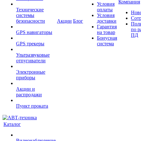
Компания
Условия
Технические
оплаты
Нов
системы
Условия
Сот
безопасности
Акции
Блог
доставки
Пол
Гарантия
по р
GPS навигаторы
на товар
ПД
Бонусная
GPS трекеры
система
Ультразвуковые
отпугиватели
Электронные
приборы
Акции и
распродажи
Пункт проката
Каталог
Видеонаблюдение