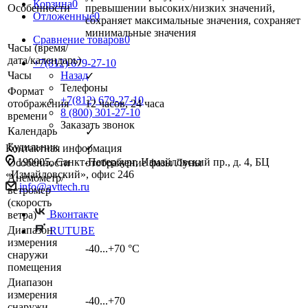
Корзина
0
Особенности
превышении высоких/низких значений,
Отложенные
0
сохраняет максимальные значения, сохраняет
минимальные значения
Сравнение товаров
0
Часы (время/
дата/календарь)
+7(812) 679-27-10
Часы
Назад
✓
Телефоны
Формат
+7(812) 679-27-10
отображения
12 часов, 24 часа
8 (800) 301-27-10
времени
Заказать звонок
Календарь
✓
Будильник
✓
Контактная информация
190005, Санкт-Петербург, Измайловский пр., д. 4, БЦ
Особенности
отображение фазы Луны
«Измайловский», офис 246
Анемометр/
info@avttech.ru
ветромер
(скорость
Вконтакте
ветра)
Диапазон
RUTUBE
измерения
-40...+70 °C
снаружи
помещения
Диапазон
измерения
-40...+70
снаружи