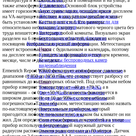
температура и влажность воздуха в помещении и на улице, а
Тепловизоры
также атмосферное давление. Основной блок устройства
Аксессуары для видеонаблюдения
имеет горизонтальную ориентацию, оснащен ярким дисплеем
Жёсткие диски для видеонаблюдения
на VA-матрице, выполнен в аккуратном дизайне и может
Карты памяти и флеш накопители для
быть установлен на стену или стол. Его размеры
видеонаблюдения
относительно небольшие, а корпус матового черного цвета без
Видеоняни
труда впишется в интерьер любой комнаты. Визуально экран
Беспроводное видеонаблюдение
разделен на 6 прямоугольных областей, каждая из которых
Комплекты видеонаблюдения
посвящена отображению разной информации. Метеостанция
Назад
имеет встроенные часы с будильником и календарь, поэтому
Комплекты видеонаблюдения
на дисплее можно увидеть информацию о текущем времени,
Комплекты беспроводных камер
месяце, числе и дне недели.
видеонаблюдения
Ermenrich Report WR60 фиксирует атмосферное давление в
Комплекты видеонаблюдения с записью
диапазоне от 850 до 1050 гПа, что соответствует разбросу от
Товары для активного отдыха
равнинных до высокогорных областей. Под открытым небом
Назад
прибор измеряет температуру от –40 до +70 °C, а в
Товары для активного отдыха
помещении – от 0 до +50 °C. Влажность фиксируется в
Фотоловушки и лесные камеры
широком диапазоне от 10 до 99% с совсем небольшой
Подводные камеры для рыбалки
погрешностью. Таким образом, метеостанцию можно назвать
Эхолоты
по-настоящему универсальным прибором, который
Портативные радиостанции
пригодится любому пользователю, в каком бы климате он ни
Оптические приборы
жил. Для определения атмосферных показателей на улице
Солнечные зарядные устройства и внешние
прибор использует беспроводной наружный датчик с
аккумуляторы
радиусом распознавания радиосигнала до 80 метров. Датчик
Электроника для охоты и рыбалки