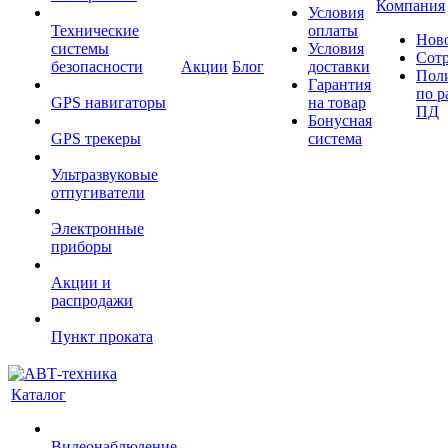
Компания
Условия
Технические
оплаты
Нов
системы
Условия
Сот
безопасности
Акции
Блог
доставки
Пол
Гарантия
по р
GPS навигаторы
на товар
ПД
Бонусная
GPS трекеры
система
Ультразвуковые
отпугиватели
Электронные
приборы
Акции и
распродажи
Пункт проката
Каталог
Видеонаблюдение