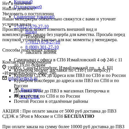
Корзина
0
Нет в наличии
Отложенные
0
Нашли дешевле?
Уведомить о поступлении
Сравнение товаров
0
Наши менеджеры обязательно свяжутся с вами и уточнят
условия заказа
+7(812) 679-27-10
Производитель может изменить внешний вид и
Назад
комплектацию товара без ущерба для качества. Просьба перед
Телефоны
покупкой уточнять важные для вас моменты у менеджера.
+7(812) 679-27-10
8 (800) 301-27-10
Способы получения товара
Заказать звонок
Самовывоз с офиса в СПб Измайловский 4 оф 246 с 11
Контактная информация
до 19 по будням
190005, Санкт-Петербург, Измайловский пр., д. 4, БЦ
Курьером Яндекс доставки по СПб ( по запросу)
«Измайловский», офис 246
Курьером СДЭК до адреса или ПВЗ по СПб и по России
info@avttech.ru
Курьером Боксберри до адреса или ПВЗ по СПб и по
России
Вконтакте
Доставка 5Post до ПВЗ в магазинах Пятерочка и
Перекрёсток по СПб и по России
RUTUBE
Почтой России в отдалённые районы
АКЦИЯ : При оплате заказа от 5000 руб доставка до ПВЗ
СДЭК и 5Post в Москве и СПб
БЕСПЛАТНО
При оплате заказа на сумму более 10000 руб доставка до ПВЗ