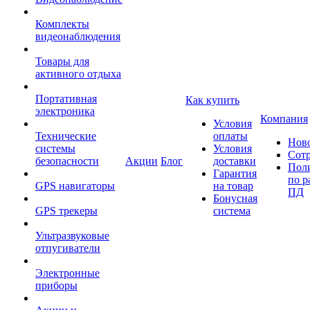
Комплекты
видеонаблюдения
Товары для
активного отдыха
Портативная
Как купить
электроника
Компания
Условия
Технические
оплаты
Нов
системы
Условия
Сот
безопасности
Акции
Блог
доставки
Пол
Гарантия
по р
GPS навигаторы
на товар
ПД
Бонусная
GPS трекеры
система
Ультразвуковые
отпугиватели
Электронные
приборы