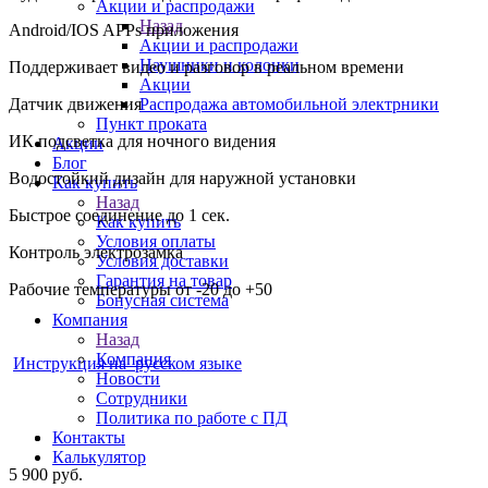
Акции и распродажи
Назад
Android/IOS APPs приложения
Акции и распродажи
Наушники и колонки
Поддерживает видео и разговор в реальном времени
Акции
Распродажа автомобильной электрники
Датчик движения
Пункт проката
ИК подсветка для ночного видения
Акции
Блог
Водостойкий дизайн для наружной установки
Как купить
Назад
Быстрое соединение до 1 сек.
Как купить
Условия оплаты
Контроль электрозамка
Условия доставки
Гарантия на товар
Рабочие температуры от -20 до +50
Бонусная система
Компания
Назад
Компания
Инструкция на русском языке
Новости
Сотрудники
Политика по работе с ПД
Контакты
Калькулятор
5 900
руб.