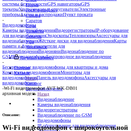
системы безопасности
GPS навигаторы
GPS
Пермь
трекеры
Ультразвуковые отпугиватели
Электронные
Ростов-на-Дону
приборы
Акции и распродажи
Пункт проката
Самара
-
Саратов
Видеодомофоны
Сочи
Камеры видеонаблюдения
Видеорегистраторы
IP-оборудование
Тольятти
для видеонаблюдения
Эндоскопы
Тепловизоры
Аксессуары для
Тюмень
видеонаблюдения
Жёсткие диски для видеонаблюдения
Карты
Уфа
памяти и флеш накопители для
Челябинск
видеонаблюдения
Видеоняни
Видеонаблюдение по
GSM
Видеодомофоны
Беспроводное видеонаблюдение
Личный кабинет
-
Беспроводные видеодомофоны для квартиры и дома
Главная
Комплекты видеодомофонов
Мониторы для
Каталог
видеодомофонов
Панель видеодомофона
Аксессуары для
Назад
видеодомофонов
Каталог
-
Wi-Fi видеодомофон AVT WK-DB01
Видеонаблюдение
архивная модель
Назад
Видеонаблюдение
Камеры видеонаблюдения
Видеорегистраторы
Описание:
Видеонаблюдение по GSM
Видеодомофоны
IP-оборудование для видеонаблюдения
Wi-Fi видеодомофон с широкоугольной
Эндоскопы