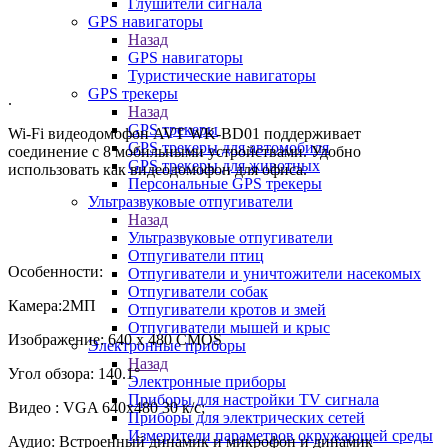
Глушители сигнала
GPS навигаторы
Назад
GPS навигаторы
Туристические навигаторы
GPS трекеры
.
Назад
GPS трекеры
Wi-Fi видеодомофон AVT WK-BD01 поддерживает
GPS трекеры для автомобиля
соединение с 8 мобильными устройствами. Удобно
GPS трекеры для животных
использовать как видеодомофон для офиса.
Персональные GPS трекеры
Ультразвуковые отпугиватели
Назад
Ультразвуковые отпугиватели
Отпугиватели птиц
Особенности:
Отпугиватели и уничтожители насекомых
Отпугиватели собак
Камера:2MП
Отпугиватели кротов и змей
Отпугиватели мышей и крыс
Изображение: 640 x 480 CMOS
Электронные приборы
Назад
Угол обзора: 140.1°
Электронные приборы
Приборы для настройки TV сигнала
Видео : VGA 640x480 30 к/с;
Приборы для электрических сетей
Измерители параметров окружающей среды
Аудио: Встроенный динамик и микрофон и динамик