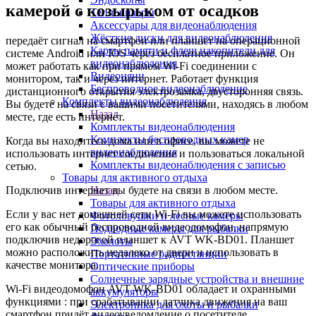
камерой с козырьком от осадков
Тепловизоры
Аксессуары для видеонаблюдения
Жёсткие диски для видеонаблюдения
передаёт сигнал на смартфон или планшет на операционной
Карты памяти и флеш накопители для
системе Android или IOS через бесплатное приложение. Он
видеонаблюдения
может работать как при прямом Wi-Fi соединении с
Видеоняни
монитором, так и через интернет. Работает функция
Беспроводное видеонаблюдение
дистанционного открытия электрозамка, двусторонняя связь.
Комплекты видеонаблюдения
Вы будете на связи с вашими посетителями, находясь в любом
Назад
месте, где есть интернет.
Комплекты видеонаблюдения
Комплекты беспроводных камер
Когда вы находитесь дома или в офисе, вы можете не
видеонаблюдения
использовать интернет соединение и пользоваться локальной
Комплекты видеонаблюдения с записью
сетью.
Товары для активного отдыха
Назад
Подключив интернет вы будете на связи в любом месте.
Товары для активного отдыха
Если у вас нет домашней сети Wi-Fi вы можете использовать
Фотоловушки и лесные камеры
его как обычный беспроводной видеодомофон, напрямую
Подводные камеры для рыбалки
подключив недорогой планшет к AVT WK-BD01. Планшет
Эхолоты
можно расположить недалеко от двери и использовать в
Портативные радиостанции
качестве монитора.
Оптические приборы
Солнечные зарядные устройства и внешние
Wi-Fi видеодомофон AVT WK-BD01 обладает и охранными
аккумуляторы
функциями : при срабатывании датчика движения на ваш
Электроника для охоты и рыбалки
смартфон придёт видеоуведомление о посетителе.