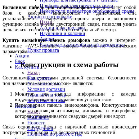
Приборы для электрических сетей
Вызывная панель для видеодомофона
представляет собой
Измерители параметров окружающей среды
блок с камерой, микрофоном и динамиком. Она
Акции и распродажи
устанавливается с наружной стороны двери и выполняет
Назад
функцию звонка и узла двусторонней связи, позволяя узнать
Акции и распродажи
цель визита гостя и провести его визуальный осмотр.
Наушники и колонки
Акции
Купить вызывную панель домофона
можно в интернет-
Распродажа автомобильной электрники
магазине «AVT-Техника», выбрав модель по техническим
Пункт проката
параметрам.
Акции
Блог
Конструкция и схема работы
Как купить
Назад
Составными элементами домашней системы безопасности
Как купить
под названием «видеодомофон» являются:
Условия оплаты
Условия доставки
Монитор для вывода информации с камеры
Гарантия на товар
видеонаблюдения и управления устройством.
Бонусная система
Переговорная панель видеодомофона. Конструктивная
Компания
деталь, состоящая из камеры, динамика и микрофона,
Назад
которая устанавливается снаружи дверей или ворот
Компания
Новости
Связь основного блока с наружной панелью происходит
Сотрудники
посредством провода или беспроводных технологий.
Политика по работе с ПД