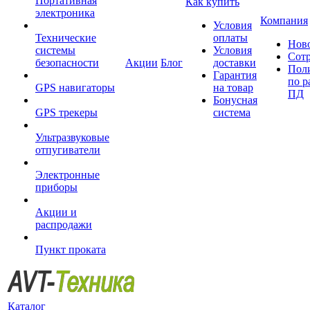
Портативная
Как купить
электроника
Компания
Условия
Технические
оплаты
Нов
системы
Условия
Сот
безопасности
Акции
Блог
доставки
Пол
Гарантия
по р
GPS навигаторы
на товар
ПД
Бонусная
GPS трекеры
система
Ультразвуковые
отпугиватели
Электронные
приборы
Акции и
распродажи
Пункт проката
Каталог