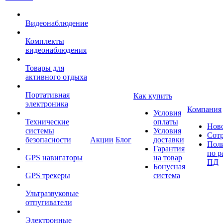
Видеонаблюдение
Комплекты
видеонаблюдения
Товары для
активного отдыха
Портативная
Как купить
электроника
Компания
Условия
Технические
оплаты
Нов
системы
Условия
Сот
безопасности
Акции
Блог
доставки
Пол
Гарантия
по р
GPS навигаторы
на товар
ПД
Бонусная
GPS трекеры
система
Ультразвуковые
отпугиватели
Электронные