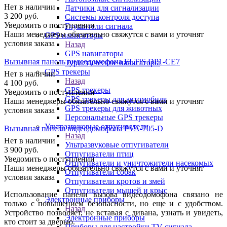
Нет в наличии
Датчики для сигнализации
3 200
руб.
Системы контроля доступа
Уведомить о поступлении
Глушители сигнала
Наши менеджеры обязательно свяжутся с вами и уточнят
GPS навигаторы
условия заказа
Назад
GPS навигаторы
Вызывная панель видеодомофона ELTIS DP1-CE7
Туристические навигаторы
GPS трекеры
Нет в наличии
Назад
4 100
руб.
GPS трекеры
Уведомить о поступлении
GPS трекеры для автомобиля
Наши менеджеры обязательно свяжутся с вами и уточнят
GPS трекеры для животных
условия заказа
Персональные GPS трекеры
Ультразвуковые отпугиватели
Вызывная панель видеодомофона PVA-705-D
Назад
Нет в наличии
Ультразвуковые отпугиватели
3 900
руб.
Отпугиватели птиц
Уведомить о поступлении
Отпугиватели и уничтожители насекомых
Наши менеджеры обязательно свяжутся с вами и уточнят
Отпугиватели собак
условия заказа
Отпугиватели кротов и змей
Отпугиватели мышей и крыс
Использование панели вызова видеодомофона связано не
Электронные приборы
только с повышением безопасности, но еще и с удобством.
Назад
Устройство позволяет, не вставая с дивана, узнать и увидеть,
Электронные приборы
кто стоит за дверью.
Приборы для настройки TV сигнала