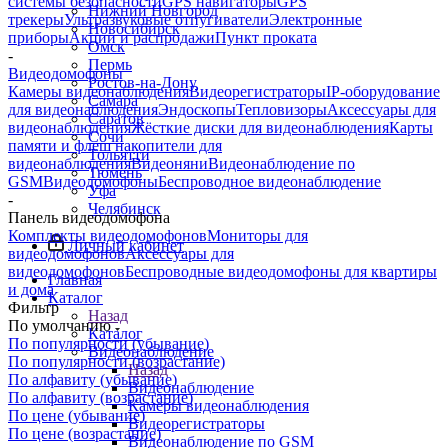
системы безопасности
GPS навигаторы
GPS
Нижний Новгород
трекеры
Ультразвуковые отпугиватели
Электронные
Новосибирск
приборы
Акции и распродажи
Пункт проката
Омск
-
Пермь
Видеодомофоны
Ростов-на-Дону
Камеры видеонаблюдения
Видеорегистраторы
IP-оборудование
Самара
для видеонаблюдения
Эндоскопы
Тепловизоры
Аксессуары для
Саратов
видеонаблюдения
Жёсткие диски для видеонаблюдения
Карты
Сочи
памяти и флеш накопители для
Тольятти
видеонаблюдения
Видеоняни
Видеонаблюдение по
Тюмень
GSM
Видеодомофоны
Беспроводное видеонаблюдение
Уфа
-
Челябинск
Панель видеодомофона
Комплекты видеодомофонов
Мониторы для
Личный кабинет
видеодомофонов
Аксессуары для
видеодомофонов
Беспроводные видеодомофоны для квартиры
Главная
и дома
Каталог
Фильтр
Назад
По умолчанию
Каталог
По популярности (убывание)
Видеонаблюдение
По популярности (возрастание)
Назад
По алфавиту (убывание)
Видеонаблюдение
По алфавиту (возрастание)
Камеры видеонаблюдения
По цене (убывание)
Видеорегистраторы
По цене (возрастание)
Видеонаблюдение по GSM