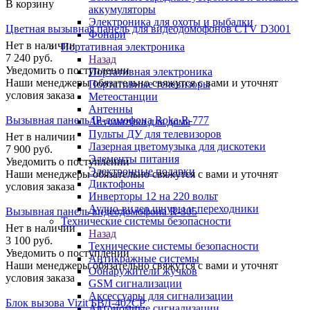
В корзину
аккумуляторы
Электроника для охоты и рыбалки
Цветная вызывная панель для видеодомофонов CTV D3001
Фонари
Нет в наличии
Портативная электроника
7 240
руб.
Назад
Уведомить о поступлении
Портативная электроника
Наши менеджеры обязательно свяжутся с вами и уточнят
Портативные телевизоры
условия заказа
Метеостанции
Антенны
Вызывная панель IP-домофона Roka R-777
Автоматика для дома
Пульты ДУ для телевизоров
Нет в наличии
Лазерная цветомузыка для дискотеки
7 900
руб.
Элементы питания
Уведомить о поступлении
Электронные подарки
Наши менеджеры обязательно свяжутся с вами и уточнят
Диктофоны
условия заказа
Инверторы 12 на 220 вольт
Аудио-видео шнуры и переходники
Вызывная панель видеодомофона R-305
Технические системы безопасности
Нет в наличии
Назад
3 100
руб.
Технические системы безопасности
Уведомить о поступлении
Антикражные системы
Наши менеджеры обязательно свяжутся с вами и уточнят
Обнаружители жучков
условия заказа
GSM сигнализации
Аксессуары для сигнализации
Блок вызова Vizit БВД-402CP
Автономные сигнализации