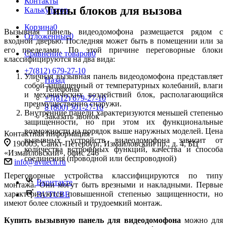
Контакты
Типы блоков для вызова
Калькулятор
Корзина
0
Вызывная панель видеодомофона размещается рядом с
Отложенные
0
входной дверью. Последняя может быть в помещении или за
его пределами. По этой причине переговорные блоки
Сравнение товаров
0
классифицируются на два вида:
+7(812) 679-27-10
Уличная вызывная панель видеодомофона представляет
Назад
собой защищенный от температурных колебаний, влаги
Телефоны
и механических воздействий блок, располагающийся
+7(812) 679-27-10
преимущественно снаружи.
8 (800) 301-27-10
Внутренние панели характеризуются меньшей степенью
Заказать звонок
защищенности, но при этом их функциональные
возможности на порядок выше наружных моделей. Цена
Контактная информация
вызывных устройств видеодомофона зависит от
190005, Санкт-Петербург, Измайловский пр., д. 4, БЦ
количества встроенных функций, качества и способа
«Измайловский», офис 246
соединения (проводной или беспроводной)
info@avttech.ru
Переговорные устройства классифицируются по типу
Вконтакте
монтажа. Они могут быть врезными и накладными. Первые
характеризуются повышенной степенью защищенности, но
RUTUBE
имеют более сложный и трудоемкий монтаж.
Купить вызывную панель для видеодомофона
можно для