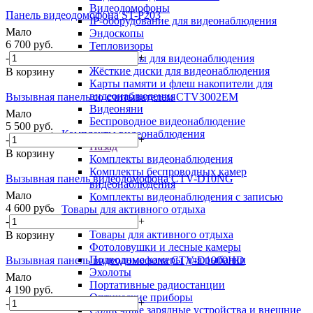
Видеодомофоны
Панель видеодомофона ST-P203
IP-оборудование для видеонаблюдения
Мало
Эндоскопы
6 700
руб.
Тепловизоры
-
+
Аксессуары для видеонаблюдения
Жёсткие диски для видеонаблюдения
В корзину
Карты памяти и флеш накопители для
видеонаблюдения
Вызывная панель со считывателем CTV3002EM
Видеоняни
Мало
Беспроводное видеонаблюдение
5 500
руб.
Комплекты видеонаблюдения
-
+
Назад
В корзину
Комплекты видеонаблюдения
Комплекты беспроводных камер
Вызывная панель видеодомофона CTV-D10NG
видеонаблюдения
Мало
Комплекты видеонаблюдения с записью
4 600
руб.
Товары для активного отдыха
-
+
Назад
Товары для активного отдыха
В корзину
Фотоловушки и лесные камеры
Подводные камеры для рыбалки
Вызывная панель видеодомофона CTV-D1000HD
Эхолоты
Мало
Портативные радиостанции
4 190
руб.
Оптические приборы
-
+
Солнечные зарядные устройства и внешние