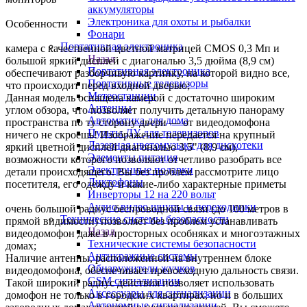
аккумуляторы
Электроника для охоты и рыбалки
Особенности
Фонари
Портативная электроника
камера с качественной цветной матрицей CMOS 0,3 Мп и
Назад
большой яркий дисплей с диагональю 3,5 дюйма (8,9 см)
Портативная электроника
обеспечивают разборчивую картинку, на которой видно все,
Портативные телевизоры
что происходит перед входной дверью;
Метеостанции
Данная модель оснащена камерой с достаточно широким
Антенны
углом обзора, что позволяет получить детальную панораму
Автоматика для дома
пространства по ту сторону двери — от видеодомофона
Пульты ДУ для телевизоров
ничего не скроешь! Изображение передается на крупный
Лазерная цветомузыка для дискотеки
яркий цветной дисплей диагональю 3,5" (8,9 см),
Элементы питания
возможности которого позволяют отчетливо разобрать все
Электронные подарки
детали происходящего. Вы без проблем рассмотрите лицо
Диктофоны
посетителя, его одежду и какие-либо характерные приметы
Инверторы 12 на 220 вольт
Аудио-видео шнуры и переходники
очень большой радиус беспроводной связи (до 100 метров в
Технические системы безопасности
прямой видимости) позволяет без проблем устанавливать
Назад
видеодомофон даже в просторных особняках и многоэтажных
Технические системы безопасности
домах;
Антикражные системы
Наличие антенны, расположенной на внутреннем блоке
Обнаружители жучков
видеодомофона, обеспечивает превосходную дальность связи.
GSM сигнализации
Такой широкий радиус действия позволяет использовать
Аксессуары для сигнализации
домофон не только в городских квартирах, но и в больших
Автономные сигнализации