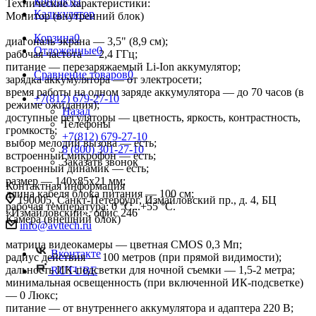
Контакты
Технические характеристики:
Калькулятор
Монитор (внутренний блок)
Корзина
0
диагональ экрана — 3,5" (8,9 см);
Отложенные
0
рабочая частота — 2,4 ГГц;
питание — перезаряжаемый Li-Ion аккумулятор;
Сравнение товаров
0
зарядка аккумулятора — от электросети;
время работы на одном заряде аккумулятора — до 70 часов (в
+7(812) 679-27-10
режиме ожидания);
Назад
доступные регуляторы — цветность, яркость, контрастность,
Телефоны
громкость;
+7(812) 679-27-10
выбор мелодий вызова — есть;
8 (800) 301-27-10
встроенный микрофон — есть;
Заказать звонок
встроенный динамик — есть;
размер — 140х85х21 мм;
Контактная информация
длина кабеля блока питания — 100 см;
190005, Санкт-Петербург, Измайловский пр., д. 4, БЦ
рабочая температура: 0 °С...+55 °С.
«Измайловский», офис 246
Камера (внешний блок)
info@avttech.ru
матрица видеокамеры — цветная CMOS 0,3 Мп;
Вконтакте
радиус действия — 100 метров (при прямой видимости);
дальность ИК-подсветки для ночной съемки — 1,5-2 метра;
RUTUBE
минимальная освещенность (при включенной ИК-подсветке)
— 0 Люкс;
питание — от внутреннего аккумулятора и адаптера 220 В;