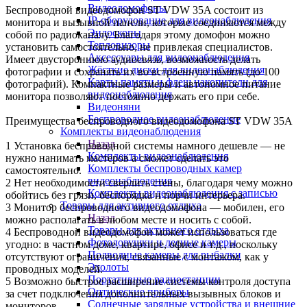
Видеодомофоны
Беспроводной видеодомофон ST VDW 35A состоит из
IP-оборудование для видеонаблюдения
монитора и вызывной панели, которые соединяются между
Эндоскопы
собой по радиоканалу. Благодаря этому домофон можно
Тепловизоры
установить самостоятельно, не привлекая специалистов.
Аксессуары для видеонаблюдения
Имеет двустороннюю аудиосвязь, возможность делать
Жёсткие диски для видеонаблюдения
фотографии и сохранять их во встроенную память (до 100
Карты памяти и флеш накопители для
фотографий). Компактные размеры и автономное питание
видеонаблюдения
монитора позволяют постоянно держать его при себе.
Видеоняни
Беспроводное видеонаблюдение
Преимущества беспроводного видеодомофона ST VDW 35A
Комплекты видеонаблюдения
Назад
1 Установка беспроводной системы намного дешевле — не
Комплекты видеонаблюдения
нужно нанимать мастеров а сможет сделать это
Комплекты беспроводных камер
самостоятельно.
видеонаблюдения
2 Нет необходимости сверлить стены, благодаря чему можно
Комплекты видеонаблюдения с записью
обойтись без грязи, беспорядка и порчи интерьера.
Товары для активного отдыха
3 Монитор беспроводного видеодомофона — мобилен, его
Назад
можно располагать в любом месте и носить с собой.
Товары для активного отдыха
4 Беспроводной видеодомофон может использоваться где
Фотоловушки и лесные камеры
угодно: в частном доме, квартире, офисе и т.д., поскольку
Подводные камеры для рыбалки
отсутствуют ограничения, связанные с монтажом, как у
Эхолоты
проводных моделей.
Портативные радиостанции
5 Возможно быстрое расширение системы контроля доступа
Оптические приборы
за счет подключения дополнительных вызывных блоков и
Солнечные зарядные устройства и внешние
мониторов