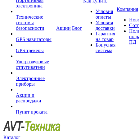
Портативная
Как купить
электроника
Компания
Условия
Технические
оплаты
Нов
системы
Условия
Сот
безопасности
Акции
Блог
доставки
Пол
Гарантия
по р
GPS навигаторы
на товар
ПД
Бонусная
GPS трекеры
система
Ультразвуковые
отпугиватели
Электронные
приборы
Акции и
распродажи
Пункт проката
Каталог