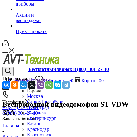
приборы
Акции и
распродажи
Пункт проката
Бесплатный звонок 8 (800) 301-27-10
Поделиться
Санкт-Петербург
Сравнение
0
Отложенные
0
Корзина
0
0
Назад
Города
Москва
Санкт-Петербург
Телефоны
Беспроводной видеодомофон ST VDW
Волгоград
+7(812) 679-27-10
35A
Воронеж
8 (800) 301-27-10
Екатеринбург
Заказать звонок
Казань
Главная
Краснодар
-
Красноярск
Каталог