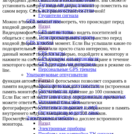
загородных домах высотой в несколько этажей. Вы сможете
Датчики для сигнализации
установить камеру у входной двери, а монитор поместить на
Системы контроля доступа
самом верху. Связь все равно останется отличной!
Глушители сигнала
GPS навигаторы
Можно в любой момент посмотреть, что происходит перед
Назад
входной дверью
GPS навигаторы
Видеодомофон позволяет не только видеть посетителей и
Туристические навигаторы
общаться с ними, но и просматривать пространство перед
GPS трекеры
входной дверью в любой момент. Если Вы услышали какие-то
Назад
подозрительные звуки или просто стало интересно, что в
GPS трекеры
данный момент творится за дверью, подойдите к монитору и
GPS трекеры для автомобиля
нажмите на соответствующую кнопку — на экране в течение
GPS трекеры для животных
некоторого времени будет идти видеотрансляция в режиме on-
Персональные GPS трекеры
line.
Ультразвуковые отпугиватели
Назад
функция автоматической фотосъемки позволяет сохранять в
Ультразвуковые отпугиватели
памяти видеодомофона фото каждого посетителя (встроенная
Отпугиватели птиц
память монитора рассчитана на хранение до 100 снимков);
Отпугиватели и уничтожители насекомых
Если Вас нет на месте или в силу определенных причин не
Отпугиватели собак
можете ответить, вызывной блок автоматически
Отпугиватели кротов и змей
фотографирует посетителя и сохраняет изображение в память
Отпугиватели мышей и крыс
внутреннего модуля, вмещающую до 100 снимков.
Электронные приборы
Просмотреть изображения можно на дисплее встроенного
Назад
монитора.
Электронные приборы
Приборы для настройки TV сигнала