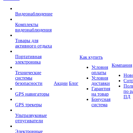
Видеонаблюдение
Комплекты
видеонаблюдения
Товары для
активного отдыха
Портативная
Как купить
электроника
Компания
Условия
Технические
оплаты
Нов
системы
Условия
Сот
безопасности
Акции
Блог
доставки
Пол
Гарантия
по р
GPS навигаторы
на товар
ПД
Бонусная
GPS трекеры
система
Ультразвуковые
отпугиватели
Электронные