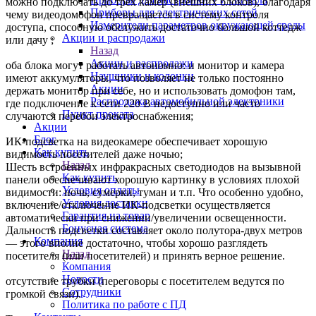
можно подключать до трёх камер (внешних блоков), благодаря
Приборы для электрических сетей
чему видеодомофон превращается в систему контроля
Измерители параметров окружающей среды
доступа, способную обслужить достаточно большой коттедж
Акции и распродажи
или дачу ;
Назад
Акции и распродажи
оба блока могут работать автономно: и монитор и камера
Наушники и колонки
имеют аккумуляторы, что позволяет не только постоянно
Акции
держать монитор при себе, но и использовать домофон там,
Распродажа автомобильной электрники
где подключение к сети 220 В недоступно или часто
Пункт проката
случаются перебои электроснабжения;
Акции
Блог
ИК-подсветка на видеокамере обеспечивает хорошую
Как купить
видимость посетителей даже ночью;
Назад
Шесть встроенных инфракрасных светодиодов на вызывной
Как купить
панели обеспечивают хорошую картинку в условиях плохой
Условия оплаты
видимости: ночь, сумерки, туман и т.п. Что особенно удобно,
Условия доставки
включение/отключение ИК-подсветки осуществляется
Гарантия на товар
автоматически при снижении/увеличении освещенности.
Бонусная система
Дальность подсветки составляет около полутора-двух метров
Компания
— этого вполне достаточно, чтобы хорошо разглядеть
Назад
посетителя (или посетителей) и принять верное решение.
Компания
Новости
отсутствие трубки (переговоры с посетителем ведутся по
Сотрудники
громкой связи).
Политика по работе с ПД