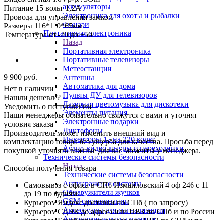
аккумуляторы
Питание 15 вольт 1,2А
Электроника для охоты и рыбалки
Провода для управления замком
Фонари
Размеры 116*110*65мм
Портативная электроника
Температура от -20 до +50
Назад
Портативная электроника
Портативные телевизоры
Метеостанции
9 900
руб.
Антенны
Автоматика для дома
Нет в наличии
Пульты ДУ для телевизоров
Нашли дешевле?
Лазерная цветомузыка для дискотеки
Уведомить о поступлении
Элементы питания
Наши менеджеры обязательно свяжутся с вами и уточнят
Электронные подарки
условия заказа
Диктофоны
Производитель может изменить внешний вид и
Инверторы 12 на 220 вольт
комплектацию товара без ущерба для качества. Просьба перед
Аудио-видео шнуры и переходники
покупкой уточнять важные для вас моменты у менеджера.
Технические системы безопасности
Назад
Способы получения товара
Технические системы безопасности
Антикражные системы
Самовывоз с офиса в СПб Измайловский 4 оф 246 с 11
Обнаружители жучков
до 19 по будням
GSM сигнализации
Курьером Яндекс доставки по СПб ( по запросу)
Аксессуары для сигнализации
Курьером СДЭК до адреса или ПВЗ по СПб и по России
Автономные сигнализации