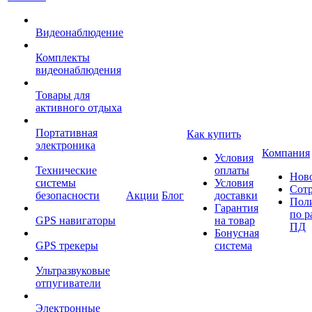
Видеонаблюдение
Комплекты
видеонаблюдения
Товары для
активного отдыха
Портативная
Как купить
электроника
Компания
Условия
Технические
оплаты
Нов
системы
Условия
Сот
безопасности
Акции
Блог
доставки
Пол
Гарантия
по р
GPS навигаторы
на товар
ПД
Бонусная
GPS трекеры
система
Ультразвуковые
отпугиватели
Электронные