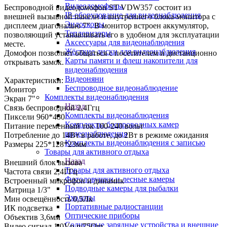
Видеодомофоны
Беспроводной видеодомофон ST VDW357 состоит из
IP-оборудование для видеонаблюдения
внешней вызывной панели и внутреннего блока-монитора с
Эндоскопы
дисплеем диагональю 7". В монитор встроен аккумулятор,
Тепловизоры
позволяющий устанавливать его в удобном для эксплуатации
Аксессуары для видеонаблюдения
месте.
Жёсткие диски для видеонаблюдения
Домофон позволяет общаться с посетителем и дистанционно
Карты памяти и флеш накопители для
открывать замок.
видеонаблюдения
Видеоняни
Характеристики:
Беспроводное видеонаблюдение
Монитор
Комплекты видеонаблюдения
Экран 7"
Назад
Связь беспроводной 2,4Ггц
Комплекты видеонаблюдения
Пиксели 960*480
Комплекты беспроводных камер
Питание переменный ток 100-240 вольт
видеонаблюдения
Потребление до 14Вт в работе, до 2Вт в режиме ожидания
Комплекты видеонаблюдения с записью
Размеры 225*128*23мм
Товары для активного отдыха
Назад
Внешний блок вызова
Товары для активного отдыха
Частота связи 2,4ГГц
Фотоловушки и лесные камеры
Встроенный микрофон и динамик
Подводные камеры для рыбалки
Матрица 1/3"
Эхолоты
Мин освещённость 0,5Лк
Портативные радиостанции
ИК подсветка
Оптические приборы
Объектив 3,6мм
Солнечные зарядные устройства и внешние
Видео сигнал 1.0Vp-p/75Om