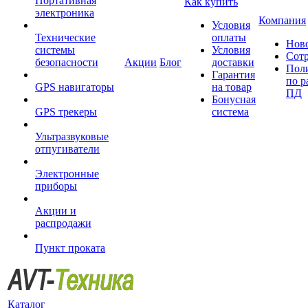
Портативная
Как купить
электроника
Компания
Условия
Технические
оплаты
Нов
системы
Условия
Сот
безопасности
Акции
Блог
доставки
Пол
Гарантия
по р
GPS навигаторы
на товар
ПД
Бонусная
GPS трекеры
система
Ультразвуковые
отпугиватели
Электронные
приборы
Акции и
распродажи
Пункт проката
Каталог