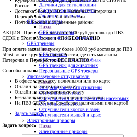
Курьером Боксберри до адреса или ПВЗ по СПб и по
Датчики для сигнализации
России
Системы контроля доступа
Доставка 5Post до ПВЗ в магазинах Пятерочка и
Глушители сигнала
Перекрёсток по СПб и по России
GPS навигаторы
Почтой России в отдалённые районы
Назад
GPS навигаторы
АКЦИЯ : При оплате заказа от 5000 руб доставка до ПВЗ
Туристические навигаторы
СДЭК и 5Post в Москве и СПб
БЕСПЛАТНО
GPS трекеры
Назад
При оплате заказа на сумму более 10000 руб доставка до ПВЗ
GPS трекеры
5Post во все крупные города России,где есть магазины
GPS трекеры для автомобиля
Пятёрочка и Перекрёсток
БЕСПЛАТНО
GPS трекеры для животных
Способы оплаты
Персональные GPS трекеры
Ультразвуковые отпугиватели
В офисе через кассу наличными или по карте
Назад
Онлайн на сайте ( по ссылке)
Ультразвуковые отпугиватели
Онлайн на корпоративную карту
Отпугиватели птиц
Безналичный расчёт для юридических лиц
Отпугиватели и уничтожители насекомых
На ПВЗ СДЭК или Боксберри наличными или картой
Отпугиватели собак
Отпугиватели кротов и змей
Задать вопрос
Отпугиватели мышей и крыс
Электронные приборы
Задать вопрос
Назад
Электронные приборы
Приборы для настройки TV сигнала