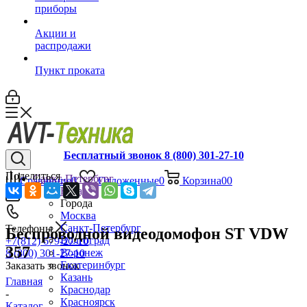
приборы
Акции и
распродажи
Пункт проката
Бесплатный звонок 8 (800) 301-27-10
Поделиться
Санкт-Петербург
Сравнение
0
Отложенные
0
Корзина
0
0
Назад
Города
Москва
Санкт-Петербург
Телефоны
Беспроводной видеодомофон ST VDW
Волгоград
+7(812) 679-27-10
357
Воронеж
8 (800) 301-27-10
Екатеринбург
Заказать звонок
Казань
Главная
Краснодар
-
Красноярск
Каталог