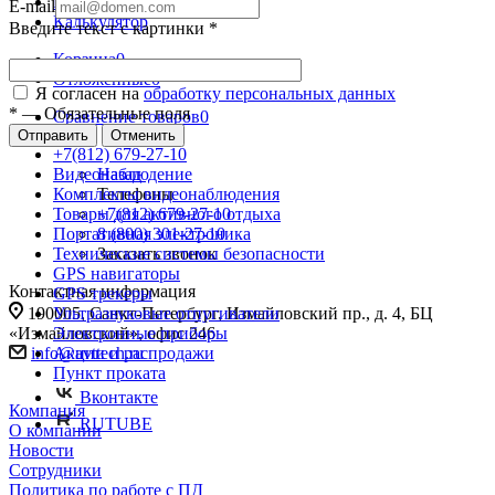
Контакты
E-mail
Калькулятор
Введите текст с картинки
*
Корзина
0
Отложенные
0
Я согласен на
обработку персональных данных
*
—
Обязательные поля
Сравнение товаров
0
Отправить
Отменить
+7(812) 679-27-10
Видеонаблюдение
Назад
Комплекты видеонаблюдения
Телефоны
Товары для активного отдыха
+7(812) 679-27-10
Портативная электроника
8 (800) 301-27-10
Технические системы безопасности
Заказать звонок
GPS навигаторы
Контактная информация
GPS трекеры
Ультразвуковые отпугиватели
190005, Санкт-Петербург, Измайловский пр., д. 4, БЦ
Электронные приборы
«Измайловский», офис 246
Акции и распродажи
info@avttech.ru
Пункт проката
Вконтакте
Компания
RUTUBE
О компании
Новости
Сотрудники
Политика по работе с ПД