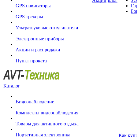
Акции
Блог
Ус
GPS навигаторы
Га
Бо
GPS трекеры
Ультразвуковые отпугиватели
Электронные приборы
Акции и распродажи
Пункт проката
Каталог
Видеонаблюдение
Комплекты видеонаблюдения
Товары для активного отдыха
Портативная электроника
Как куп