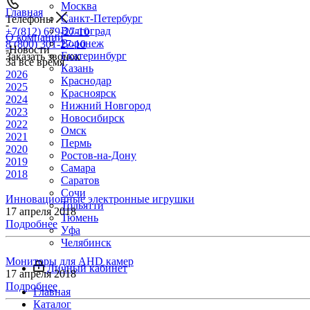
Москва
Главная
Санкт-Петербург
Телефоны
-
Волгоград
+7(812) 679-27-10
О компании
Воронеж
8 (800) 301-27-10
-
Новости
Екатеринбург
Заказать звонок
За все время
Казань
2026
Краснодар
2025
Красноярск
2024
Нижний Новгород
2023
Новосибирск
2022
Омск
2021
Пермь
2020
Ростов-на-Дону
2019
Самара
2018
Саратов
Сочи
Инновационные электронные игрушки
Тольятти
17 апреля 2018
Тюмень
Подробнее
Уфа
Челябинск
Мониторы для AHD камер
Личный кабинет
17 апреля 2018
Подробнее
Главная
Каталог