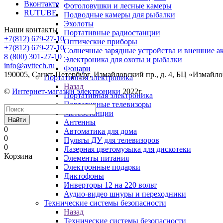
Вконтакте
Фотоловушки и лесные камеры
RUTUBE
Подводные камеры для рыбалки
Эхолоты
Наши контакты
Портативные радиостанции
+7(812) 679-27-10
Оптические приборы
+7(812) 679-27-10
Солнечные зарядные устройства и внешние а
8 (800) 301-27-10
Электроника для охоты и рыбалки
info@avttech.ru
Фонари
190005, Санкт-Петербург, Измайловский пр., д. 4, БЦ «Измайл
Портативная электроника
Назад
©
Интернет-магазин электроники
2022г.
Портативная электроника
Портативные телевизоры
Метеостанции
Найти
Антенны
0
Автоматика для дома
0
Пульты ДУ для телевизоров
0
Лазерная цветомузыка для дискотеки
Корзина
Элементы питания
Электронные подарки
Диктофоны
Инверторы 12 на 220 вольт
Аудио-видео шнуры и переходники
Технические системы безопасности
Назад
Технические системы безопасности