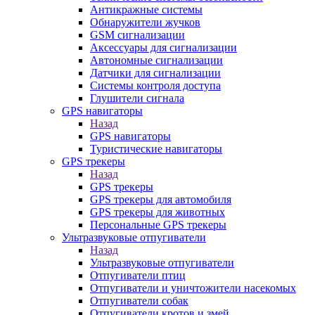
Антикражные системы
Обнаружители жучков
GSM сигнализации
Аксессуары для сигнализации
Автономные сигнализации
Датчики для сигнализации
Системы контроля доступа
Глушители сигнала
GPS навигаторы
Назад
GPS навигаторы
Туристические навигаторы
GPS трекеры
Назад
GPS трекеры
GPS трекеры для автомобиля
GPS трекеры для животных
Персональные GPS трекеры
Ультразвуковые отпугиватели
Назад
Ультразвуковые отпугиватели
Отпугиватели птиц
Отпугиватели и уничтожители насекомых
Отпугиватели собак
Отпугиватели кротов и змей