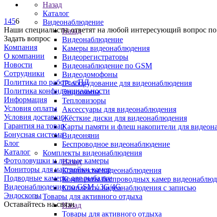
Назад
Каталог
1
4
5
6
Видеонаблюдение
Наши специалисты ответят на любой интересующий вопрос по
Назад
Задать вопрос
Видеонаблюдение
Компания
Камеры видеонаблюдения
О компании
Видеорегистраторы
Новости
Видеонаблюдение по GSM
Сотрудники
Видеодомофоны
Политика по работе с ПД
IP-оборудование для видеонаблюдения
Политика конфиденциальности
Эндоскопы
Информация
Тепловизоры
Условия оплаты
Аксессуары для видеонаблюдения
Условия доставки
Жёсткие диски для видеонаблюдения
Гарантия на товар
Карты памяти и флеш накопители для видеон
Бонусная система
Видеоняни
Блог
Беспроводное видеонаблюдение
Каталог
Комплекты видеонаблюдения
Фотоловушки и лесные камеры
Назад
Мониторы для настройки камер
Комплекты видеонаблюдения
Подводные камеры для рыбалки
Комплекты беспроводных камер видеонаблюд
Видеонаблюдение по GSM / 3G/4G
Комплекты видеонаблюдения с записью
Эндоскопы
Товары для активного отдыха
Оставайтесь на связи
Назад
Товары для активного отдыха