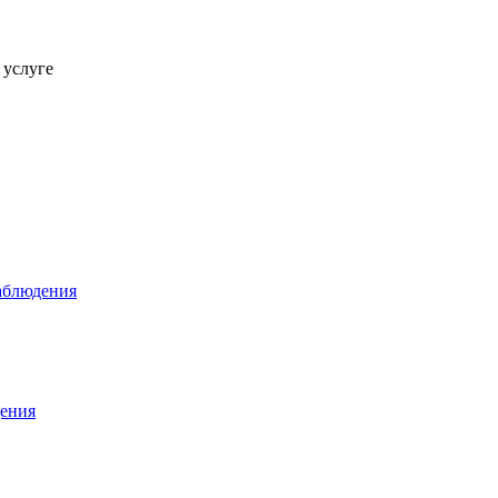
 услуге
аблюдения
ения