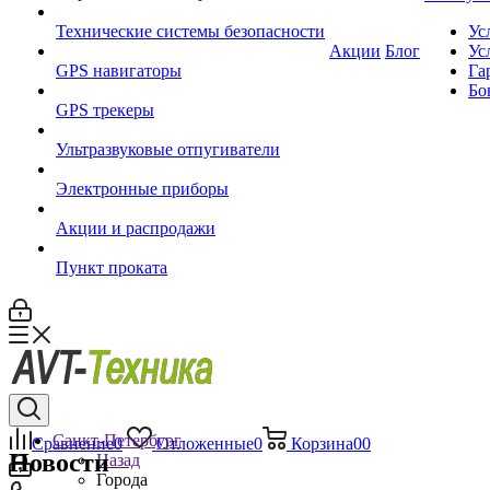
Технические системы безопасности
Ус
Акции
Блог
Ус
GPS навигаторы
Га
Бо
GPS трекеры
Ультразвуковые отпугиватели
Электронные приборы
Акции и распродажи
Пункт проката
Санкт-Петербург
Сравнение
0
Отложенные
0
Корзина
0
0
Новости
Назад
Города