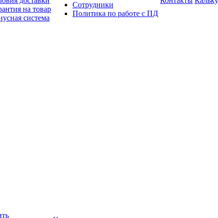
ловия доставки
Контакты
Кальку
Сотрудники
рантия на товар
Политика по работе с ПД
нусная система
ить