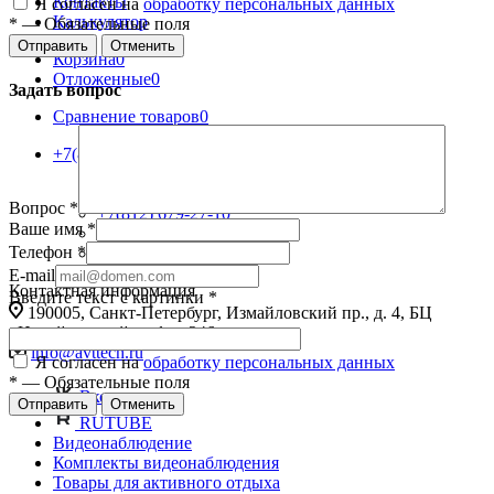
Контакты
Я согласен на
обработку персональных данных
Калькулятор
*
—
Обязательные поля
Отправить
Отменить
Корзина
0
Отложенные
0
Задать вопрос
Сравнение товаров
0
+7(812) 679-27-10
Назад
Телефоны
Вопрос
*
+7(812) 679-27-10
Ваше имя
*
8 (800) 301-27-10
Телефон
*
Заказать звонок
E-mail
Контактная информация
Введите текст с картинки
*
190005, Санкт-Петербург, Измайловский пр., д. 4, БЦ
«Измайловский», офис 246
info@avttech.ru
Я согласен на
обработку персональных данных
*
—
Обязательные поля
Вконтакте
Отправить
Отменить
RUTUBE
Видеонаблюдение
Комплекты видеонаблюдения
Товары для активного отдыха