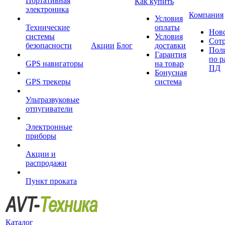
Портативная
Как купить
электроника
Компания
Условия
Технические
оплаты
Нов
системы
Условия
Сот
безопасности
Акции
Блог
доставки
Пол
Гарантия
по р
GPS навигаторы
на товар
ПД
Бонусная
GPS трекеры
система
Ультразвуковые
отпугиватели
Электронные
приборы
Акции и
распродажи
Пункт проката
Каталог