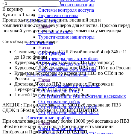
-
+
Датчики для сигнализации
В корзину
Системы контроля доступа
Купить в 1 клик
Глушители сигнала
Производитель может изменить внешний вид и
GPS навигаторы
комплектацию товара без ущерба для качества. Просьба перед
Назад
покупкой уточнять важные для вас моменты у менеджера.
GPS навигаторы
Туристические навигаторы
Способы получения товара
GPS трекеры
Назад
Самовывоз с офиса в СПб Измайловский 4 оф 246 с 11
GPS трекеры
до 19 по будням
GPS трекеры для автомобиля
Курьером Яндекс доставки по СПб ( по запросу)
GPS трекеры для животных
Курьером СДЭК до адреса или ПВЗ по СПб и по России
Персональные GPS трекеры
Курьером Боксберри до адреса или ПВЗ по СПб и по
Ультразвуковые отпугиватели
России
Назад
Доставка 5Post до ПВЗ в магазинах Пятерочка и
Ультразвуковые отпугиватели
Перекрёсток по СПб и по России
Отпугиватели птиц
Почтой России в отдалённые районы
Отпугиватели и уничтожители насекомых
Отпугиватели собак
АКЦИЯ : При оплате заказа от 5000 руб доставка до ПВЗ
Отпугиватели кротов и змей
СДЭК и 5Post в Москве и СПб
БЕСПЛАТНО
Отпугиватели мышей и крыс
Электронные приборы
При оплате заказа на сумму более 10000 руб доставка до ПВЗ
Назад
5Post во все крупные города России,где есть магазины
Электронные приборы
Пятёрочка и Перекрёсток
БЕСПЛАТНО
Приборы для настройки TV сигнала