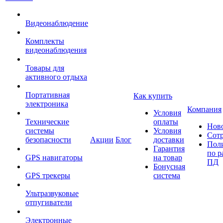
Видеонаблюдение
Комплекты
видеонаблюдения
Товары для
активного отдыха
Портативная
Как купить
электроника
Компания
Условия
Технические
оплаты
Нов
системы
Условия
Сот
безопасности
Акции
Блог
доставки
Пол
Гарантия
по р
GPS навигаторы
на товар
ПД
Бонусная
GPS трекеры
система
Ультразвуковые
отпугиватели
Электронные