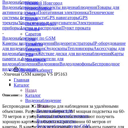
Видеонаблюдение
Нижний Новгород
Видеонаблюдение
Комплекты видеонаблюдения
Товары для
Новосибирск
активного отдыха
Портативная электроника
Технические
Омск
системы безопасности
GPS навигаторы
GPS
Пермь
трекеры
Ультразвуковые отпугиватели
Электронные
Ростов-на-Дону
приборы
Акции и распродажи
Пункт проката
Самара
-
Саратов
Видеонаблюдение по GSM
Сочи
Камеры видеонаблюдения
Видеорегистраторы
IP-оборудование
Тольятти
для видеонаблюдения
Эндоскопы
Тепловизоры
Аксессуары для
Тюмень
видеонаблюдения
Жёсткие диски для видеонаблюдения
Карты
Уфа
памяти и флеш накопители для
Челябинск
видеонаблюдения
Видеоняни
Видеодомофоны
Беспроводное
видеонаблюдение
Личный кабинет
-
Уличная GSM камера VS IP5163
Главная
Каталог
Назад
Описание:
Каталог
Видеонаблюдение
Назад
Беспроводная 3G IP камера для наблюдения за удалёнными
Видеонаблюдение
объектами. Разрешение камеры 1,3М мощная подсветка на 60-
Камеры видеонаблюдения
70 метров и узкоугольный объектив позволяют получить
Видеорегистраторы
хорошую картинку объекта на расстоянии 60 метров от
Видеонаблюдение по GSM
камеры. В камере есть встроенный слот для карты памяти для