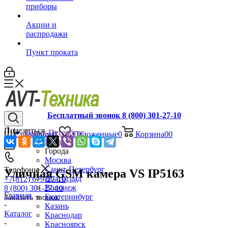
приборы
Акции и
распродажи
Пункт проката
Бесплатный звонок 8 (800) 301-27-10
Поделиться
Санкт-Петербург
Сравнение
0
Отложенные
0
Корзина
0
0
Назад
Города
Москва
Санкт-Петербург
Телефоны
Уличная GSM камера VS IP5163
Волгоград
+7(812) 679-27-10
Воронеж
8 (800) 301-27-10
Главная
Екатеринбург
Заказать звонок
-
Казань
Каталог
Краснодар
-
Красноярск