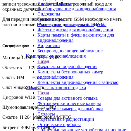
Видеодомофоны
записи тревожных событий. Есть тревожный вход для
IP-оборудование для видеонаблюдения
охранных датчиков.
Эндоскопы
Тепловизоры
Для передачи изображения по сети GSM необходимо иметь
Аксессуары для видеонаблюдения
или постоянный IP адрес или использовать DDNC.
Жёсткие диски для видеонаблюдения
Карты памяти и флеш накопители для
видеонаблюдения
Видеоняни
Спецификация:
Беспроводное видеонаблюдение
Комплекты видеонаблюдения
Матрица 1,3МП 1/3 CMOS
Назад
Комплекты видеонаблюдения
Объектив CS 12мм
Комплекты беспроводных камер
видеонаблюдения
Слот СИМ есть
Комплекты видеонаблюдения с записью
Слот микроSD есть
Товары для активного отдыха
Назад
Цифровой WDR
Товары для активного отдыха
Фотоловушки и лесные камеры
Шумоподавление 3G DNR
Подводные камеры для рыбалки
Эхолоты
Сжатие H.264 Main profile/MJPEG
Портативные радиостанции
Оптические приборы
Битрейт 40Kbps～16Mbps
Солнечные зарядные устройства и внешние