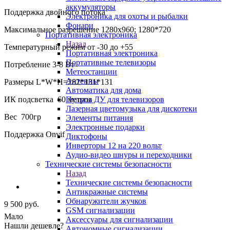
аккумуляторы
Поддержка двойного потока
Электроника для охоты и рыбалки
Фонари
Максимальное разрешение 1280x960; 1280*720
Портативная электроника
Назад
Температурный режим от -30 до +55
Портативная электроника
Портативные телевизоры
Потребление 3-8 Вт
Метеостанции
Антенны
Размеры L*W*H=282*131*131
Автоматика для дома
ИК подсветка 60 метров
Пульты ДУ для телевизоров
Лазерная цветомузыка для дискотеки
Вес 700гр
Элементы питания
Электронные подарки
Поддержка Onvif
Диктофоны
Инверторы 12 на 220 вольт
Аудио-видео шнуры и переходники
Технические системы безопасности
Назад
Технические системы безопасности
Антикражные системы
Обнаружители жучков
9 500
руб.
GSM сигнализации
Мало
Аксессуары для сигнализации
Нашли дешевле?
Автономные сигнализации