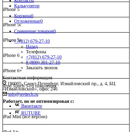
Контакты
Калькулятор
iPhone 5
Корзина
0
Отложенные
0
iPhone 5c
Сравнение товаров
0
iPhone 5s
+7(812) 679-27-10
Назад
Телефоны
iPhone 6
+7(812) 679-27-10
8 (800) 301-27-10
Заказать звонок
iPhone 6+
Контактная информация
190005, Санкт-Петербург, Измайловский пр., д. 4, БЦ
iPod Touch
5-го поколения
«Измайловский», офис 246
info@avttech.ru
Работает, но не оптимизирован с:
Вконтакте
RUTUBE
iPad Mini (все версии)
iPad Air