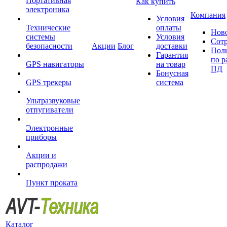
Портативная
Как купить
электроника
Компания
Условия
Технические
оплаты
Нов
системы
Условия
Сот
безопасности
Акции
Блог
доставки
Пол
Гарантия
по р
GPS навигаторы
на товар
ПД
Бонусная
GPS трекеры
система
Ультразвуковые
отпугиватели
Электронные
приборы
Акции и
распродажи
Пункт проката
Каталог