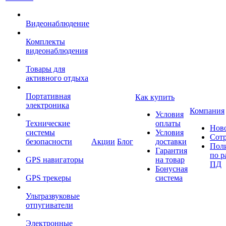
Видеонаблюдение
Комплекты
видеонаблюдения
Товары для
активного отдыха
Портативная
Как купить
электроника
Компания
Условия
Технические
оплаты
Нов
системы
Условия
Сот
безопасности
Акции
Блог
доставки
Пол
Гарантия
по р
GPS навигаторы
на товар
ПД
Бонусная
GPS трекеры
система
Ультразвуковые
отпугиватели
Электронные