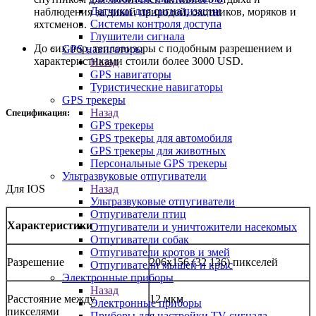
Датчики для сигнализации
наблюдения за дикой природой, охотников, моряков и
Системы контроля доступа
яхтсменов.
Глушители сигнала
До сих пор, тепловизоры с подобным разрешением и
GPS навигаторы
характеристиками стоили более 3000
USD
.
Назад
GPS навигаторы
Туристические навигаторы
GPS трекеры
Назад
Спецификация:
GPS трекеры
GPS трекеры для автомобиля
GPS трекеры для животных
Персональные GPS трекеры
Ультразвуковые отпугиватели
Для IOS
Назад
Ультразвуковые отпугиватели
Отпугиватели птиц
Характеристики
Отпугиватели и уничтожители насекомых
Отпугиватели собак
Отпугиватели кротов и змей
Разрешение
206х156 (32 136) пикселей
Отпугиватели мышей и крыс
Электронные приборы
Назад
Расстояние между
12 мкм
Электронные приборы
пикселями
Приборы для настройки TV сигнала