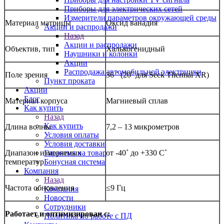
Приборы для электрических сетей
Измерители параметров окружающей среды
Материал матрицы
Оксид ванадия
Акции и распродажи
Назад
Акции и распродажи
Объектив, тип
Халькогенидный
Наушники и колонки
Акции
Распродажа автомобильной электрники
Поле зрения
36 ˚ (20˚
для
Seek Thermal XR)
Пункт проката
Акции
Блог
Материал корпуса
Магниевый сплав
Как купить
Назад
Как купить
Длина волны
7,2 – 13 микрометров
Условия оплаты
Условия доставки
Диапазон измеряемых
от -40˚ до +330 С˚
Гарантия на товар
температур
Бонусная система
Компания
Назад
Частота обновления
≤
9 Гц
Компания
Новости
Сотрудники
Работает и оптимизирован с:
Политика по работе с ПД