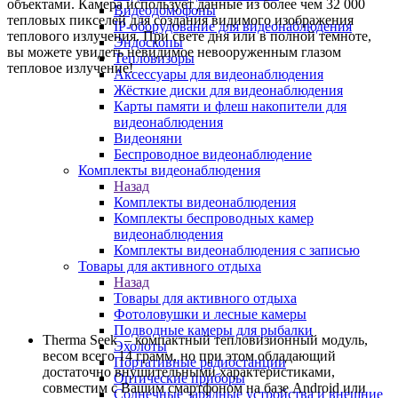
объектами. Камера использует данные из более чем 32 000
Видеодомофоны
тепловых пикселей для создания видимого изображения
IP-оборудование для видеонаблюдения
теплового излучения. При свете дня или в полной темноте,
Эндоскопы
вы можете увидеть невидимое невооруженным глазом
Тепловизоры
тепловое излучение!
Аксессуары для видеонаблюдения
Жёсткие диски для видеонаблюдения
Карты памяти и флеш накопители для
видеонаблюдения
Видеоняни
Беспроводное видеонаблюдение
Комплекты видеонаблюдения
Назад
Комплекты видеонаблюдения
Комплекты беспроводных камер
видеонаблюдения
Комплекты видеонаблюдения с записью
Товары для активного отдыха
Назад
Товары для активного отдыха
Фотоловушки и лесные камеры
Подводные камеры для рыбалки
Therma
Seek
– компактный тепловизионный модуль,
Эхолоты
весом всего 14 грамм, но при этом обладающий
Портативные радиостанции
достаточно внушительными характеристиками,
Оптические приборы
совместим с Вашим смартфоном на базе
Android
или
Солнечные зарядные устройства и внешние