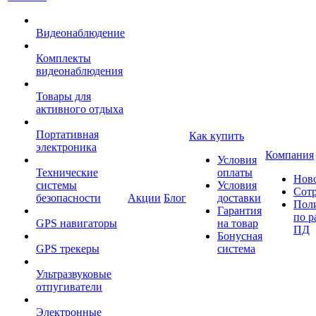
Видеонаблюдение
Комплекты
видеонаблюдения
Товары для
активного отдыха
Портативная
Как купить
электроника
Компания
Условия
Технические
оплаты
Нов
системы
Условия
Сот
безопасности
Акции
Блог
доставки
Пол
Гарантия
по р
GPS навигаторы
на товар
ПД
Бонусная
GPS трекеры
система
Ультразвуковые
отпугиватели
Электронные