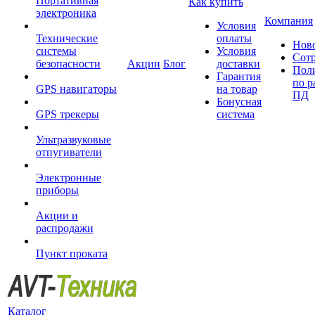
Портативная
Как купить
электроника
Компания
Условия
Технические
оплаты
Нов
системы
Условия
Сот
безопасности
Акции
Блог
доставки
Пол
Гарантия
по р
GPS навигаторы
на товар
ПД
Бонусная
GPS трекеры
система
Ультразвуковые
отпугиватели
Электронные
приборы
Акции и
распродажи
Пункт проката
Каталог