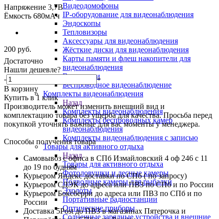
Видеодомофоны
Напряжение 3,7В
IP-оборудование для видеонаблюдения
Ёмкость 680мАч
Эндоскопы
Тепловизоры
Аксессуары для видеонаблюдения
200
руб.
Жёсткие диски для видеонаблюдения
Карты памяти и флеш накопители для
Достаточно
видеонаблюдения
Нашли дешевле?
Видеоняни
-
+
Беспроводное видеонаблюдение
В корзину
Комплекты видеонаблюдения
Купить в 1 клик
Назад
Производитель может изменить внешний вид и
Комплекты видеонаблюдения
комплектацию товара без ущерба для качества. Просьба перед
Комплекты беспроводных камер
покупкой уточнять важные для вас моменты у менеджера.
видеонаблюдения
Комплекты видеонаблюдения с записью
Способы получения товара
Товары для активного отдыха
Назад
Самовывоз с офиса в СПб Измайловский 4 оф 246 с 11
Товары для активного отдыха
до 19 по будням
Фотоловушки и лесные камеры
Курьером Яндекс доставки по СПб ( по запросу)
Подводные камеры для рыбалки
Курьером СДЭК до адреса или ПВЗ по СПб и по России
Эхолоты
Курьером Боксберри до адреса или ПВЗ по СПб и по
Портативные радиостанции
России
Оптические приборы
Доставка 5Post до ПВЗ в магазинах Пятерочка и
Солнечные зарядные устройства и внешние