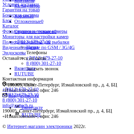
Контакты
Условия доставки
Калькулятор
Гарантия на товар
Бонусная система
Корзина
0
Блог
Отложенные
0
Каталог
Фотоловушки и лесные камеры
Сравнение товаров
0
Мониторы для настройки камер
+7(812) 679-27-10
Подводные камеры для рыбалки
Назад
Видеонаблюдение по GSM / 3G/4G
Телефоны
Эндоскопы
+7(812) 679-27-10
Оставайтесь на связи
8 (800) 301-27-10
Вконтакте
Заказать звонок
RUTUBE
Контактная информация
Наши контакты
190005, Санкт-Петербург, Измайловский пр., д. 4, БЦ
+7(812) 679-27-10
«Измайловский», офис 246
+7(812) 679-27-10
info@avttech.ru
8 (800) 301-27-10
info@avttech.ru
Вконтакте
190005, Санкт-Петербург, Измайловский пр., д. 4, БЦ
RUTUBE
«Измайловский», офис 246
©
Интернет-магазин электроники
2022г.