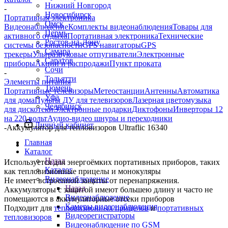
Нижний Новгород
-
Новосибирск
Портативная электроника
Омск
Видеонаблюдение
Комплекты видеонаблюдения
Товары для
Пермь
активного отдыха
Портативная электроника
Технические
Ростов-на-Дону
системы безопасности
GPS навигаторы
GPS
Самара
трекеры
Ультразвуковые отпугиватели
Электронные
Саратов
приборы
Акции и распродажи
Пункт проката
Сочи
-
Тольятти
Элементы питания
Тюмень
Портативные телевизоры
Метеостанции
Антенны
Автоматика
Уфа
для дома
Пульты ДУ для телевизоров
Лазерная цветомузыка
Челябинск
для дискотеки
Электронные подарки
Диктофоны
Инверторы 12
на 220 вольт
Аудио-видео шнуры и переходники
Личный кабинет
-
Аккумулятор для тепловизоров Ultraflic 16340
Главная
Каталог
Назад
Используется для энергоёмких портативных приборов, таких
Каталог
как тепловизионные прицелы и монокуляры
Видеонаблюдение
Не имеет встроенной защиты от перенапряжения.
Назад
Аккумуляторы с защитой имеют большею длину и часто не
Видеонаблюдение
помещаются в аккумуляторные отсеки приборов
Камеры видеонаблюдения
Подходит для
тепловизионных прицелов
и
портативных
Видеорегистраторы
тепловизоров
Видеонаблюдение по GSM