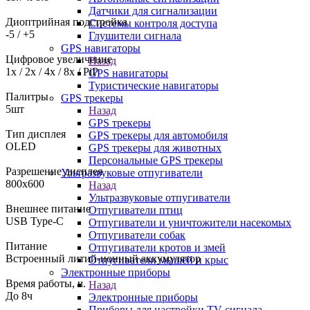
Датчики для сигнализации
Диоптрийная подстройка
Системы контроля доступа
-5 / +5
Глушители сигнала
GPS навигаторы
Цифровое увеличение
Назад
1x / 2x / 4x / 8x / PiP
GPS навигаторы
Туристические навигаторы
Палитры
GPS трекеры
5шт
Назад
GPS трекеры
Тип дисплея
GPS трекеры для автомобиля
OLED
GPS трекеры для животных
Персональные GPS трекеры
Разрешение дисплея
Ультразвуковые отпугиватели
800x600
Назад
Ультразвуковые отпугиватели
Внешнее питание
Отпугиватели птиц
USB Type-C
Отпугиватели и уничтожители насекомых
Отпугиватели собак
Питание
Отпугиватели кротов и змей
Встроенный литий-ионный аккумулятор
Отпугиватели мышей и крыс
Электронные приборы
Время работы, ч.
Назад
До 8ч
Электронные приборы
Приборы для настройки TV сигнала