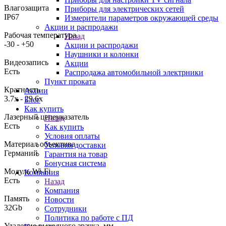
Влагозащита
Приборы для электрических сетей
IP67
Измерители параметров окружающей среды
Акции и распродажи
Рабочая температура
Назад
-30 - +50
Акции и распродажи
Наушники и колонки
Видеозапись
Акции
Есть
Распродажа автомобильной электрники
Пункт проката
Кратность
Акции
3.7x - 29.6x
Блог
Как купить
Лазерный целеуказатель
Назад
Есть
Как купить
Условия оплаты
Материал объектива
Условия доставки
Германий
Гарантия на товар
Бонусная система
Модуль Wi-Fi
Компания
Есть
Назад
Компания
Память
Новости
32Gb
Сотрудники
Политика по работе с ПД
Удаление выходного зрачка, мм