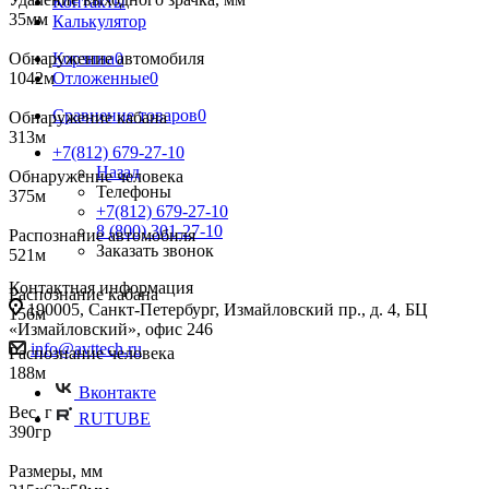
Контакты
35мм
Калькулятор
Корзина
0
Обнаружение автомобиля
Отложенные
0
1042м
Сравнение товаров
0
Обнаружение кабана
313м
+7(812) 679-27-10
Назад
Обнаружение человека
Телефоны
375м
+7(812) 679-27-10
8 (800) 301-27-10
Распознание автомобиля
Заказать звонок
521м
Контактная информация
Распознание кабана
190005, Санкт-Петербург, Измайловский пр., д. 4, БЦ
156м
«Измайловский», офис 246
info@avttech.ru
Распознание человека
188м
Вконтакте
Вес, г
RUTUBE
390гр
Размеры, мм