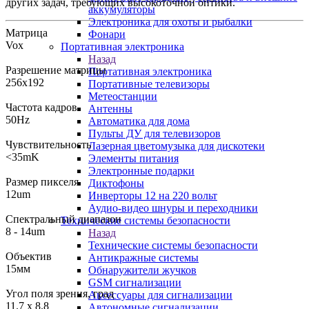
других задач, требующих высокоточной оптики.
аккумуляторы
Электроника для охоты и рыбалки
Матрица
Фонари
Vox
Портативная электроника
Назад
Разрешение матрицы
Портативная электроника
256x192
Портативные телевизоры
Метеостанции
Частота кадров
Антенны
50Hz
Автоматика для дома
Пульты ДУ для телевизоров
Чувствительность
Лазерная цветомузыка для дискотеки
<35mK
Элементы питания
Электронные подарки
Размер пикселя
Диктофоны
12um
Инверторы 12 на 220 вольт
Аудио-видео шнуры и переходники
Спектральный диапазон
Технические системы безопасности
8 - 14um
Назад
Технические системы безопасности
Объектив
Антикражные системы
15мм
Обнаружители жучков
GSM сигнализации
Угол поля зрения, град
Аксессуары для сигнализации
11.7 x 8.8
Автономные сигнализации