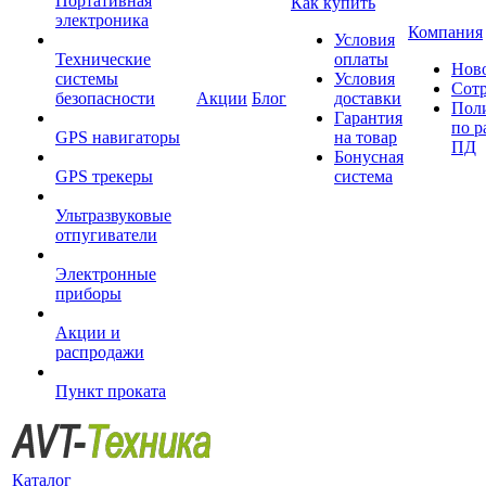
Портативная
Как купить
электроника
Компания
Условия
Технические
оплаты
Нов
системы
Условия
Сот
безопасности
Акции
Блог
доставки
Пол
Гарантия
по р
GPS навигаторы
на товар
ПД
Бонусная
GPS трекеры
система
Ультразвуковые
отпугиватели
Электронные
приборы
Акции и
распродажи
Пункт проката
Каталог