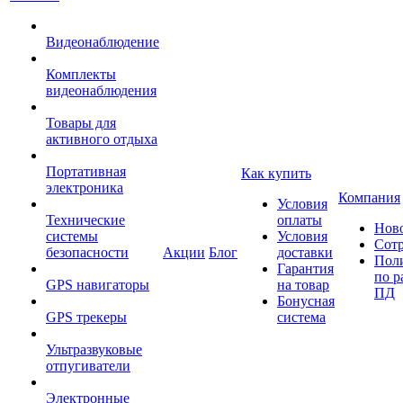
Видеонаблюдение
Комплекты
видеонаблюдения
Товары для
активного отдыха
Портативная
Как купить
электроника
Компания
Условия
Технические
оплаты
Нов
системы
Условия
Сот
безопасности
Акции
Блог
доставки
Пол
Гарантия
по р
GPS навигаторы
на товар
ПД
Бонусная
GPS трекеры
система
Ультразвуковые
отпугиватели
Электронные