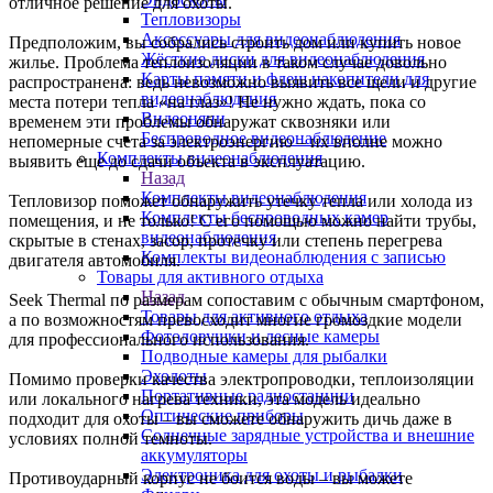
отличное решение для охоты.
Тепловизоры
Аксессуары для видеонаблюдения
Предположим, вы собрались строить дом или купить новое
Жёсткие диски для видеонаблюдения
жилье. Проблема теплоизоляции в таком случае довольно
Карты памяти и флеш накопители для
распространена: ведь невозможно выявить все щели и другие
видеонаблюдения
места потери тепла «на глаз»! Не нужно ждать, пока со
Видеоняни
временем эти проблемы обнаружат сквозняки или
Беспроводное видеонаблюдение
непомерные счета за электроэнергию – их вполне можно
Комплекты видеонаблюдения
выявить еще до сдачи объекта в эксплуатацию.
Назад
Комплекты видеонаблюдения
Тепловизор поможет обнаружить утечку тепла или холода из
Комплекты беспроводных камер
помещения, и не только! С его помощью можно найти трубы,
видеонаблюдения
скрытые в стенах, засор, протечку или степень перегрева
Комплекты видеонаблюдения с записью
двигателя автомобиля.
Товары для активного отдыха
Назад
Seek Thermal по размерам сопоставим с обычным смартфоном,
Товары для активного отдыха
а по возможностям превосходит многие громоздкие модели
Фотоловушки и лесные камеры
для профессионального использования.
Подводные камеры для рыбалки
Эхолоты
Помимо проверки качества электропроводки, теплоизоляции
Портативные радиостанции
или локального нагрева техники, эта модель идеально
Оптические приборы
подходит для охоты – вы сможете обнаружить дичь даже в
Солнечные зарядные устройства и внешние
условиях полной темноты.
аккумуляторы
Электроника для охоты и рыбалки
Противоударный корпус не боится воды – вы можете