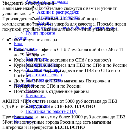
Акции и распродажи
Уведомить о поступлении
Назад
Наши менеджеры обязательно свяжутся с вами и уточнят
Акции и распродажи
условия заказа
Наушники и колонки
Производитель может изменить внешний вид и
Акции
комплектацию товара без ущерба для качества. Просьба перед
Распродажа автомобильной электрники
покупкой уточнять важные для вас моменты у менеджера.
Пункт проката
Акции
Способы получения товара
Блог
Как купить
Самовывоз с офиса в СПб Измайловский 4 оф 246 с 11
Назад
до 19 по будням
Как купить
Курьером Яндекс доставки по СПб ( по запросу)
Условия оплаты
Курьером СДЭК до адреса или ПВЗ по СПб и по России
Условия доставки
Курьером Боксберри до адреса или ПВЗ по СПб и по
Гарантия на товар
России
Бонусная система
Доставка 5Post до ПВЗ в магазинах Пятерочка и
Компания
Перекрёсток по СПб и по России
Назад
Почтой России в отдалённые районы
Компания
Новости
АКЦИЯ : При оплате заказа от 5000 руб доставка до ПВЗ
Сотрудники
СДЭК и 5Post в Москве и СПб
БЕСПЛАТНО
Политика по работе с ПД
Контакты
При оплате заказа на сумму более 10000 руб доставка до ПВЗ
Калькулятор
5Post во все крупные города России,где есть магазины
Пятёрочка и Перекрёсток
БЕСПЛАТНО