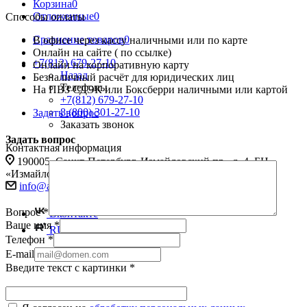
Корзина
0
Отложенные
0
Способы оплаты
Сравнение товаров
0
В офисе через кассу наличными или по карте
Онлайн на сайте ( по ссылке)
+7(812) 679-27-10
Онлайн на корпоративную карту
Назад
Безналичный расчёт для юридических лиц
Телефоны
На ПВЗ СДЭК или Боксберри наличными или картой
+7(812) 679-27-10
8 (800) 301-27-10
Задать вопрос
Заказать звонок
Задать вопрос
Контактная информация
190005, Санкт-Петербург, Измайловский пр., д. 4, БЦ
«Измайловский», офис 246
info@avttech.ru
Вопрос
*
Вконтакте
Ваше имя
*
RUTUBE
Телефон
*
E-mail
Введите текст с картинки
*