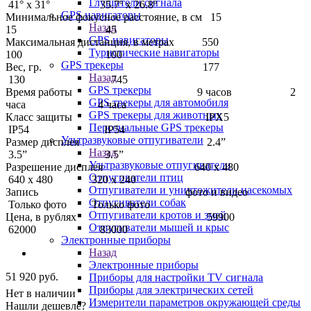
Глушители сигнала
41° x 31° 35.7º x 26.8º
GPS навигаторы
Минимальное фокусное расстояние, в см 15
Назад
15 45
GPS навигаторы
Максимальная дистанция, в метрах 550
Туристические навигаторы
100 100
GPS трекеры
Вес, гр. 177
Назад
130 745
GPS трекеры
Время работы 9 часов 2
GPS трекеры для автомобиля
часа 4 часа
GPS трекеры для животных
Класс защиты IPX5
Персональные GPS трекеры
IP54 IP54
Ультразвуковые отпугиватели
Размер дисплея 2.4”
Назад
3.5” 3.5”
Ультразвуковые отпугиватели
Разрешение дисплея 640 x 480
Отпугиватели птиц
640 x 480 320 x 240
Отпугиватели и уничтожители насекомых
Запись фото и видео
Отпугиватели собак
Только фото Только фото
Отпугиватели кротов и змей
Цена, в рублях 59900
Отпугиватели мышей и крыс
62000 83000
Электронные приборы
Назад
Электронные приборы
51 920
руб.
Приборы для настройки TV сигнала
Приборы для электрических сетей
Нет в наличии
Измерители параметров окружающей среды
Нашли дешевле?