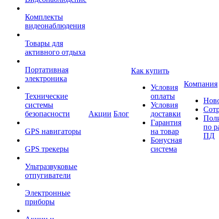
Комплекты
видеонаблюдения
Товары для
активного отдыха
Портативная
Как купить
электроника
Компания
Условия
Технические
оплаты
Нов
системы
Условия
Сот
безопасности
Акции
Блог
доставки
Пол
Гарантия
по р
GPS навигаторы
на товар
ПД
Бонусная
GPS трекеры
система
Ультразвуковые
отпугиватели
Электронные
приборы