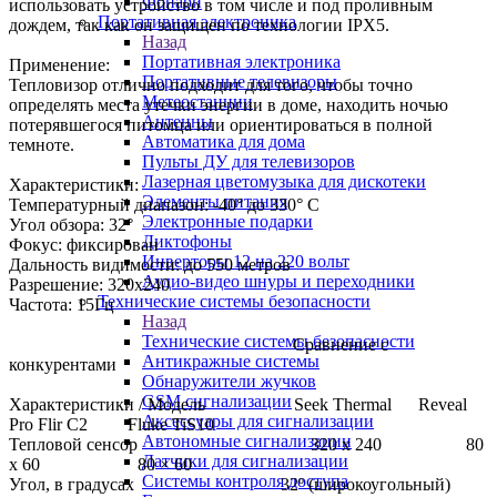
Фонари
использовать устройство в том числе и под проливным
Портативная электроника
дождем, так как он защищен по технологии IPX5.
Назад
Портативная электроника
Применение:
Портативные телевизоры
Тепловизор отлично подходит для того, чтобы точно
Метеостанции
определять места утечки энергии в доме, находить ночью
Антенны
потерявшегося питомца или ориентироваться в полной
Автоматика для дома
темноте.
Пульты ДУ для телевизоров
Лазерная цветомузыка для дискотеки
Характеристики:
Элементы питания
Температурный диапазон: -40° до 330° C
Электронные подарки
Угол обзора: 32°
Диктофоны
Фокус: фиксирован
Инверторы 12 на 220 вольт
Дальность видимости: до 550 метров
Аудио-видео шнуры и переходники
Разрешение: 320х240
Технические системы безопасности
Частота: 15Гц
Назад
Технические системы безопасности
Сравнение с
Антикражные системы
конкурентами
Обнаружители жучков
GSM сигнализации
Характеристики / Модель Seek Thermal Reveal
Аксессуары для сигнализации
Pro Flir С2 Fluke TiS10
Автономные сигнализации
Тепловой сенсор 320 х 240 80
Датчики для сигнализации
x 60 80 × 60
Системы контроля доступа
Угол, в градусах 32º (широкоугольный)