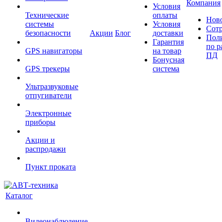
Компания
Условия
Технические
оплаты
Нов
системы
Условия
Сот
безопасности
Акции
Блог
доставки
Пол
Гарантия
по р
GPS навигаторы
на товар
ПД
Бонусная
GPS трекеры
система
Ультразвуковые
отпугиватели
Электронные
приборы
Акции и
распродажи
Пункт проката
Каталог
Видеонаблюдение