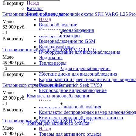
Назад
В корзину
Каталог
Видеонаблюдение
Тепловизионный прицел для ночной охоты SFH VARG L25 Pro
Назад
Мало
Видеонаблюдение
63 000
руб.
Камеры видеонаблюдения
-
+
Видеорегистраторы
В корзину
Видеонаблюдение по GSM
Видеодомофоны
Тепловизионный монокуляр SFH VIGIL L10
IP-оборудование для видеонаблюдения
Мало
Эндоскопы
49 900
руб.
Тепловизоры
-
+
Аксессуары для видеонаблюдения
Жёсткие диски для видеонаблюдения
В корзину
Карты памяти и флеш накопители для видеон
Видеоняни
Тепловизор строительный Ermenrich Seek TV50
Беспроводное видеонаблюдение
Мало
Комплекты видеонаблюдения
23 900
руб.
Назад
-
+
Комплекты видеонаблюдения
В корзину
Комплекты беспроводных камер видеонаблюд
Комплекты видеонаблюдения с записью
Тепловизионный монокуляр SFH VIGIL 19
Товары для активного отдыха
Мало
Назад
76 900
руб.
Товары для активного отдыха