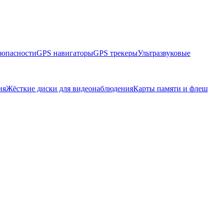
зопасности
GPS навигаторы
GPS трекеры
Ультразвуковые
ия
Жёсткие диски для видеонаблюдения
Карты памяти и флеш