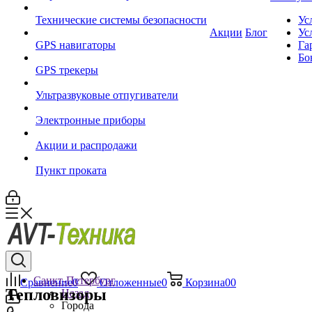
Технические системы безопасности
Ус
Акции
Блог
Ус
GPS навигаторы
Га
Бо
GPS трекеры
Ультразвуковые отпугиватели
Электронные приборы
Акции и распродажи
Пункт проката
Санкт-Петербург
Сравнение
0
Отложенные
0
Корзина
0
0
Тепловизоры
Назад
Города