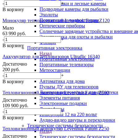
-
+
Фотоловушки и лесные камеры
Подводные камеры для рыбалки
В корзину
Эхолоты
Портативные радиостанции
Монокуляр тепловизионный Levenhuk Fatum Z120
Оптические приборы
Мало
Солнечные зарядные устройства и внешние а
63 990
руб.
Электроника для охоты и рыбалки
-
+
Фонари
В корзину
Портативная электроника
Назад
Аккумулятор для тепловизоров Ultraflic 16340
Портативная электроника
Достаточно
Портативные телевизоры
200
руб.
Метеостанции
-
+
Антенны
Автоматика для дома
В корзину
Пульты ДУ для телевизоров
Лазерная цветомузыка для дискотеки
Тепловизионный монокуляр Levenhuk Fatum Z500
Элементы питания
Достаточно
Электронные подарки
109 900
руб.
Диктофоны
-
+
Инверторы 12 на 220 вольт
В корзину
Аудио-видео шнуры и переходники
Технические системы безопасности
Тепловизионный монокуляр Levenhuk Fatum Z250
Назад
Достаточно
Технические системы безопасности