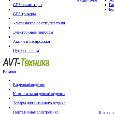
Акции
Блог
Ус
GPS навигаторы
Га
Бо
GPS трекеры
Ультразвуковые отпугиватели
Электронные приборы
Акции и распродажи
Пункт проката
Каталог
Видеонаблюдение
Комплекты видеонаблюдения
Товары для активного отдыха
Портативная электроника
Как куп