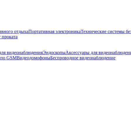
ивного отдыха
Портативная электроника
Технические системы бе
 проката
 для видеонаблюдения
Эндоскопы
Аксессуары для видеонаблюден
 по GSM
Видеодомофоны
Беспроводное видеонаблюдение