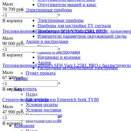
Мало
Отпугиватели мышей и крыс
70 709
руб.
Электронные приборы
-
+
Назад
Электронные приборы
В корзину
Приборы для настройки TV сигнала
Приборы для электрических сетей
Тепловизионный монокуляр SFH VIGIL 25RL PRO с дальноме
Измерители параметров окружающей среды
Мало
Акции и распродажи
90 000
руб.
Назад
-
+
Акции и распродажи
В корзину
Наушники и колонки
Акции
Тепловизионный прицел SFH Varg L25RL PRO с баллистически
Распродажа автомобильной электрники
Мало
Пункт проката
67 500
руб.
Акции
-
+
Блог
Как купить
В корзину
Назад
Как купить
Строительный тепловизор Ermenrich Seek TV80
Условия оплаты
Мало
Условия доставки
47 990
руб.
Гарантия на товар
-
+
Бонусная система
В корзину
Компания
Назад