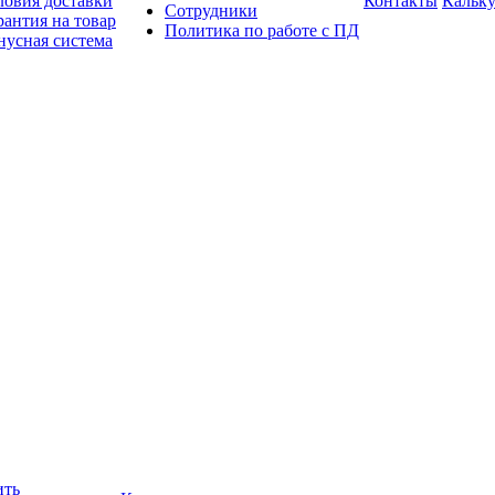
ловия доставки
Контакты
Кальку
Сотрудники
рантия на товар
Политика по работе с ПД
нусная система
ить