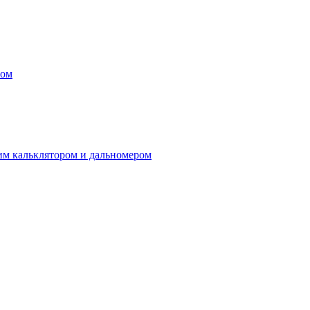
ром
м кальклятором и дальномером