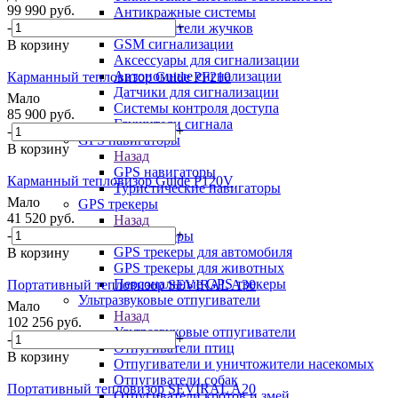
99 990
руб.
Антикражные системы
-
+
Обнаружители жучков
GSM сигнализации
В корзину
Аксессуары для сигнализации
Автономные сигнализации
Карманный тепловизор Guide PF210
Датчики для сигнализации
Мало
Системы контроля доступа
85 900
руб.
Глушители сигнала
-
+
GPS навигаторы
В корзину
Назад
GPS навигаторы
Карманный тепловизор Guide P120V
Туристические навигаторы
Мало
GPS трекеры
41 520
руб.
Назад
-
+
GPS трекеры
GPS трекеры для автомобиля
В корзину
GPS трекеры для животных
Персональные GPS трекеры
Портативный тепловизор SEVIRAL A30
Ультразвуковые отпугиватели
Мало
Назад
102 256
руб.
Ультразвуковые отпугиватели
-
+
Отпугиватели птиц
В корзину
Отпугиватели и уничтожители насекомых
Отпугиватели собак
Портативный тепловизор SEVIRAL A20
Отпугиватели кротов и змей