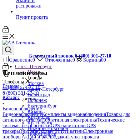
Акции и
распродажи
Пункт проката
Бесплатный звонок 8 (800) 301-27-10
Сравнение
0
Отложенные
0
Корзина
0
0
Санкт-Петербург
Тепловизоры
Назад
Города
Телефоны
Москва
Главная
+7(812) 679-27-10
Санкт-Петербург
-
8 (800) 301-27-10
Волгоград
Каталог
Заказать звонок
Воронеж
-
Екатеринбург
Видеонаблюдение
Казань
Видеонаблюдение
Комплекты видеонаблюдения
Товары для
Краснодар
активного отдыха
Портативная электроника
Технические
Красноярск
системы безопасности
GPS навигаторы
GPS
Нижний Новгород
трекеры
Ультразвуковые отпугиватели
Электронные
Новосибирск
приборы
Акции и распродажи
Пункт проката
Омск