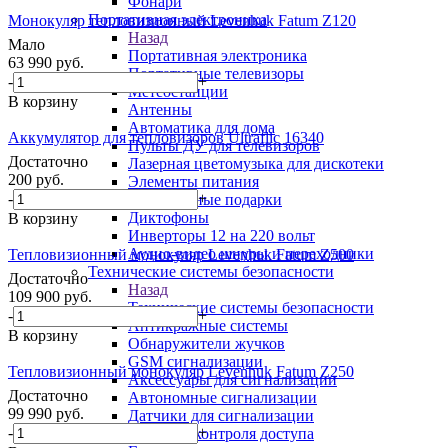
Фонари
Портативная электроника
Монокуляр тепловизионный Levenhuk Fatum Z120
Назад
Мало
Портативная электроника
63 990
руб.
Портативные телевизоры
-
+
Метеостанции
В корзину
Антенны
Автоматика для дома
Аккумулятор для тепловизоров Ultraflic 16340
Пульты ДУ для телевизоров
Достаточно
Лазерная цветомузыка для дискотеки
200
руб.
Элементы питания
-
+
Электронные подарки
Диктофоны
В корзину
Инверторы 12 на 220 вольт
Аудио-видео шнуры и переходники
Тепловизионный монокуляр Levenhuk Fatum Z500
Технические системы безопасности
Достаточно
Назад
109 900
руб.
Технические системы безопасности
-
+
Антикражные системы
В корзину
Обнаружители жучков
GSM сигнализации
Тепловизионный монокуляр Levenhuk Fatum Z250
Аксессуары для сигнализации
Достаточно
Автономные сигнализации
99 990
руб.
Датчики для сигнализации
-
+
Системы контроля доступа