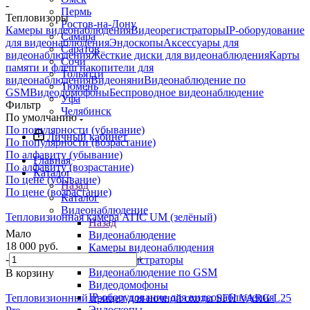
-
Пермь
Тепловизоры
Ростов-на-Дону
Камеры видеонаблюдения
Видеорегистраторы
IP-оборудование
Самара
для видеонаблюдения
Эндоскопы
Аксессуары для
Саратов
видеонаблюдения
Жёсткие диски для видеонаблюдения
Карты
Сочи
памяти и флеш накопители для
Тольятти
видеонаблюдения
Видеоняни
Видеонаблюдение по
Тюмень
GSM
Видеодомофоны
Беспроводное видеонаблюдение
Уфа
Фильтр
Челябинск
По умолчанию
По популярности (убывание)
Личный кабинет
По популярности (возрастание)
По алфавиту (убывание)
Главная
По алфавиту (возрастание)
Каталог
По цене (убывание)
Назад
По цене (возрастание)
Каталог
Видеонаблюдение
Тепловизионная камера ATIC UM (зелёный)
Назад
Мало
Видеонаблюдение
18 000
руб.
Камеры видеонаблюдения
-
+
Видеорегистраторы
Видеонаблюдение по GSM
В корзину
Видеодомофоны
IP-оборудование для видеонаблюдения
Тепловизионный прицел для ночной охоты SFH VARG L25
Эндоскопы