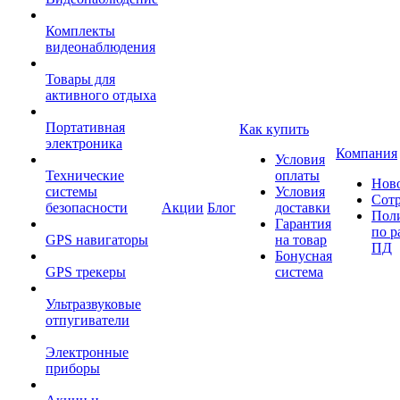
Комплекты
видеонаблюдения
Товары для
активного отдыха
Портативная
Как купить
электроника
Компания
Условия
Технические
оплаты
Нов
системы
Условия
Сот
безопасности
Акции
Блог
доставки
Пол
Гарантия
по р
GPS навигаторы
на товар
ПД
Бонусная
GPS трекеры
система
Ультразвуковые
отпугиватели
Электронные
приборы