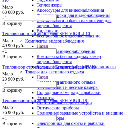
Pro
Тепловизоры
Мало
Аксессуары для видеонаблюдения
63 000
руб.
Жёсткие диски для видеонаблюдения
-
+
Карты памяти и флеш накопители для
В корзину
видеонаблюдения
Видеоняни
Тепловизионный монокуляр SFH VIGIL L10
Беспроводное видеонаблюдение
Мало
Комплекты видеонаблюдения
49 900
руб.
Назад
-
+
Комплекты видеонаблюдения
Комплекты беспроводных камер
В корзину
видеонаблюдения
Комплекты видеонаблюдения с записью
Тепловизор строительный Ermenrich Seek TV50
Товары для активного отдыха
Мало
Назад
23 900
руб.
Товары для активного отдыха
-
+
Фотоловушки и лесные камеры
В корзину
Подводные камеры для рыбалки
Эхолоты
Тепловизионный монокуляр SFH VIGIL 19
Портативные радиостанции
Мало
Оптические приборы
76 900
руб.
Солнечные зарядные устройства и внешние
-
+
аккумуляторы
Электроника для охоты и рыбалки
В корзину