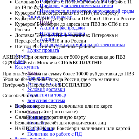
Самовывоз с офиса в СПб Измайловский 4 оф 246 с 11
Приборы для электрических сетей
до 19 по будням
Измерители параметров окружающей среды
Курьером Яндекс доставки по СПб ( по запросу)
Акции и распродажи
Курьером СДЭК до адреса или ПВЗ по СПб и по России
Назад
Курьером Боксберри до адреса или ПВЗ по СПб и по
Акции и распродажи
России
Наушники и колонки
Доставка 5Post до ПВЗ в магазинах Пятерочка и
Акции
Перекрёсток по СПб и по России
Распродажа автомобильной электрники
Почтой России в отдалённые районы
Пункт проката
Акции
АКЦИЯ : При оплате заказа от 5000 руб доставка до ПВЗ
Блог
СДЭК и 5Post в Москве и СПб
БЕСПЛАТНО
Как купить
Назад
При оплате заказа на сумму более 10000 руб доставка до ПВЗ
Как купить
5Post во все крупные города России,где есть магазины
Условия оплаты
Пятёрочка и Перекрёсток
БЕСПЛАТНО
Условия доставки
Гарантия на товар
Способы оплаты
Бонусная система
В офисе через кассу наличными или по карте
Компания
Онлайн на сайте ( по ссылке)
Назад
Онлайн на корпоративную карту
Компания
Безналичный расчёт для юридических лиц
Новости
На ПВЗ СДЭК или Боксберри наличными или картой
Сотрудники
Политика по работе с ПД
Задать вопрос