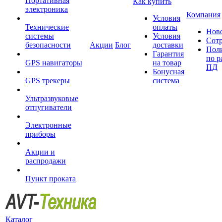
Портативная
Как купить
электроника
Компания
Условия
Технические
оплаты
Нов
системы
Условия
Сот
безопасности
Акции
Блог
доставки
Пол
Гарантия
по р
GPS навигаторы
на товар
ПД
Бонусная
GPS трекеры
система
Ультразвуковые
отпугиватели
Электронные
приборы
Акции и
распродажи
Пункт проката
Каталог