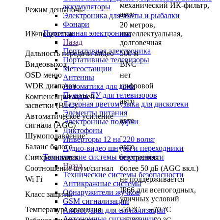
механический ИК-фильтр,
аккумуляторы
Режим день/ночь
авто
Электроника для охоты и рыбалки
Фонари
20 метров,
Портативная электроника
ИК подсветка
интеллектуальная,
Назад
долговечная
Портативная электроника
Дальность передачи видео
500 м
Портативные телевизоры
Видеовыход
BNC
Метеостанции
OSD меню
нет
Антенны
WDR диапазон
цифровой
Автоматика для дома
Пульты ДУ для телевизоров
Компенсация задней
авто
Лазерная цветомузыка для дискотеки
засветки (BLC)
Элементы питания
Автоматическое усиление
авто
Электронные подарки
сигнала (AGC)
Диктофоны
Шумоподавление
-
Инверторы 12 на 220 вольт
Баланс белого
авто
Аудио-видео шнуры и переходники
Технические системы безопасности
Синхронизация
внутренняя
Назад
Соотношение шум/сигнал
более 50 дБ (AGC вкл.)
Технические системы безопасности
Wi Fi
не поддерживается
Антикражные системы
IP66 для всепогодных,
Обнаружители жучков
Класс защиты
уличных условий
GSM сигнализации
Температура хранения
-50 °С ~ +70 °С
Аксессуары для сигнализации
Автономные сигнализации