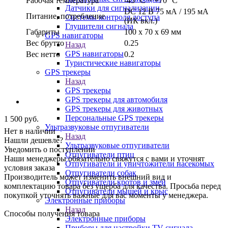
Рабочая температура
-45 °С ~ +70 °С
Датчики для сигнализации
DC 12 В 75 мА / 195 мА
Питание, потребление
Системы контроля доступа
(ИК вкл.)
Глушители сигнала
Габариты
100 x 70 x 69 мм
GPS навигаторы
Вес брутто
0.25
Назад
GPS навигаторы
Вес нетто
0.2
Туристические навигаторы
GPS трекеры
Назад
GPS трекеры
GPS трекеры для автомобиля
GPS трекеры для животных
Персональные GPS трекеры
1 500
руб.
Ультразвуковые отпугиватели
Нет в наличии
Назад
Нашли дешевле?
Ультразвуковые отпугиватели
Уведомить о поступлении
Отпугиватели птиц
Наши менеджеры обязательно свяжутся с вами и уточнят
Отпугиватели и уничтожители насекомых
условия заказа
Отпугиватели собак
Производитель может изменить внешний вид и
Отпугиватели кротов и змей
комплектацию товара без ущерба для качества. Просьба перед
Отпугиватели мышей и крыс
покупкой уточнять важные для вас моменты у менеджера.
Электронные приборы
Назад
Способы получения товара
Электронные приборы
Приборы для настройки TV сигнала