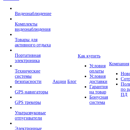
Видеонаблюдение
Комплекты
видеонаблюдения
Товары для
активного отдыха
Портативная
Как купить
электроника
Компания
Условия
Технические
оплаты
Нов
системы
Условия
Сот
безопасности
Акции
Блог
доставки
Пол
Гарантия
по р
GPS навигаторы
на товар
ПД
Бонусная
GPS трекеры
система
Ультразвуковые
отпугиватели
Электронные