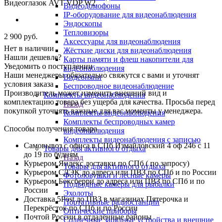
Видеоглазок AVT VDP W2
Видеодомофоны
IP-оборудование для видеонаблюдения
Эндоскопы
Тепловизоры
2 900
руб.
Аксессуары для видеонаблюдения
Нет в наличии
Жёсткие диски для видеонаблюдения
Нашли дешевле?
Карты памяти и флеш накопители для
Уведомить о поступлении
видеонаблюдения
Наши менеджеры обязательно свяжутся с вами и уточнят
Видеоняни
условия заказа
Беспроводное видеонаблюдение
Производитель может изменить внешний вид и
Комплекты видеонаблюдения
комплектацию товара без ущерба для качества. Просьба перед
Назад
покупкой уточнять важные для вас моменты у менеджера.
Комплекты видеонаблюдения
Комплекты беспроводных камер
Способы получения товара
видеонаблюдения
Комплекты видеонаблюдения с записью
Самовывоз с офиса в СПб Измайловский 4 оф 246 с 11
Товары для активного отдыха
до 19 по будням
Назад
Курьером Яндекс доставки по СПб ( по запросу)
Товары для активного отдыха
Курьером СДЭК до адреса или ПВЗ по СПб и по России
Фотоловушки и лесные камеры
Курьером Боксберри до адреса или ПВЗ по СПб и по
Подводные камеры для рыбалки
России
Эхолоты
Доставка 5Post до ПВЗ в магазинах Пятерочка и
Портативные радиостанции
Перекрёсток по СПб и по России
Оптические приборы
Почтой России в отдалённые районы
Солнечные зарядные устройства и внешние