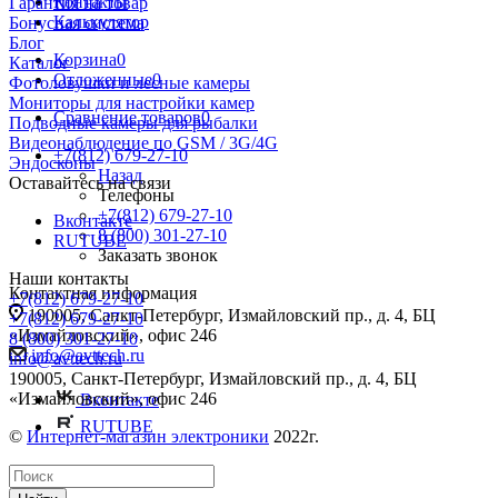
Контакты
Гарантия на товар
Калькулятор
Бонусная система
Блог
Корзина
0
Каталог
Отложенные
0
Фотоловушки и лесные камеры
Мониторы для настройки камер
Сравнение товаров
0
Подводные камеры для рыбалки
Видеонаблюдение по GSM / 3G/4G
+7(812) 679-27-10
Эндоскопы
Назад
Оставайтесь на связи
Телефоны
+7(812) 679-27-10
Вконтакте
8 (800) 301-27-10
RUTUBE
Заказать звонок
Наши контакты
Контактная информация
+7(812) 679-27-10
190005, Санкт-Петербург, Измайловский пр., д. 4, БЦ
+7(812) 679-27-10
«Измайловский», офис 246
8 (800) 301-27-10
info@avttech.ru
info@avttech.ru
190005, Санкт-Петербург, Измайловский пр., д. 4, БЦ
«Измайловский», офис 246
Вконтакте
RUTUBE
©
Интернет-магазин электроники
2022г.