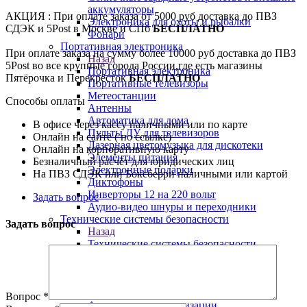
аккумуляторы
АКЦИЯ : При оплате заказа от 5000 руб доставка до ПВЗ
Электроника для охоты и рыбалки
СДЭК и 5Post в Москве и СПб
БЕСПЛАТНО
Фонари
Портативная электроника
При оплате заказа на сумму более 10000 руб доставка до ПВЗ
Назад
5Post во все крупные города России,где есть магазины
Портативная электроника
Пятёрочка и Перекрёсток
БЕСПЛАТНО
Портативные телевизоры
Метеостанции
Способы оплаты
Антенны
Автоматика для дома
В офисе через кассу наличными или по карте
Пульты ДУ для телевизоров
Онлайн на сайте ( по ссылке)
Лазерная цветомузыка для дискотеки
Онлайн на корпоративную карту
Элементы питания
Безналичный расчёт для юридических лиц
Электронные подарки
На ПВЗ СДЭК или Боксберри наличными или картой
Диктофоны
Инверторы 12 на 220 вольт
Задать вопрос
Аудио-видео шнуры и переходники
Технические системы безопасности
Задать вопрос
Назад
Технические системы безопасности
Антикражные системы
Обнаружители жучков
GSM сигнализации
Аксессуары для сигнализации
Вопрос
*
Автономные сигнализации