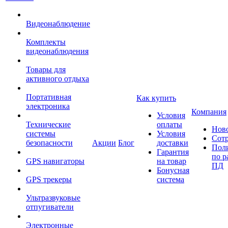
Видеонаблюдение
Комплекты
видеонаблюдения
Товары для
активного отдыха
Портативная
Как купить
электроника
Компания
Условия
Технические
оплаты
Нов
системы
Условия
Сот
безопасности
Акции
Блог
доставки
Пол
Гарантия
по р
GPS навигаторы
на товар
ПД
Бонусная
GPS трекеры
система
Ультразвуковые
отпугиватели
Электронные