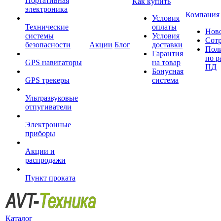
Портативная
Как купить
электроника
Компания
Условия
Технические
оплаты
Нов
системы
Условия
Сот
безопасности
Акции
Блог
доставки
Пол
Гарантия
по р
GPS навигаторы
на товар
ПД
Бонусная
GPS трекеры
система
Ультразвуковые
отпугиватели
Электронные
приборы
Акции и
распродажи
Пункт проката
Каталог