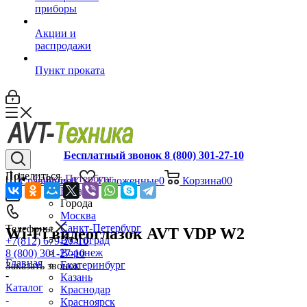
приборы
Акции и
распродажи
Пункт проката
Бесплатный звонок 8 (800) 301-27-10
Поделиться
Санкт-Петербург
Сравнение
0
Отложенные
0
Корзина
0
0
Назад
Города
Москва
Санкт-Петербург
Телефоны
Wi-Fi видеоглазок AVT VDP W2
Волгоград
+7(812) 679-27-10
Воронеж
8 (800) 301-27-10
Главная
Екатеринбург
Заказать звонок
-
Казань
Каталог
Краснодар
-
Красноярск