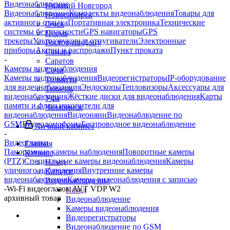
Видеонаблюдение
Нижний Новгород
Видеонаблюдение
Комплекты видеонаблюдения
Товары для
Новосибирск
активного отдыха
Портативная электроника
Технические
Омск
системы безопасности
GPS навигаторы
GPS
Пермь
трекеры
Ультразвуковые отпугиватели
Электронные
Ростов-на-Дону
приборы
Акции и распродажи
Пункт проката
Самара
-
Саратов
Камеры видеонаблюдения
Сочи
Камеры видеонаблюдения
Видеорегистраторы
IP-оборудование
Тольятти
для видеонаблюдения
Эндоскопы
Тепловизоры
Аксессуары для
Тюмень
видеонаблюдения
Жёсткие диски для видеонаблюдения
Карты
Уфа
памяти и флеш накопители для
Челябинск
видеонаблюдения
Видеоняни
Видеонаблюдение по
GSM
Видеодомофоны
Беспроводное видеонаблюдение
Личный кабинет
-
Видеоглазки
Главная
Панорамные камеры наблюдения
Поворотные камеры
Каталог
(PTZ)
Специальные камеры видеонаблюдения
Камеры
Назад
уличного наблюдения
Внутренние камеры
Каталог
видеонаблюдения
Камеры видеонаблюдения с записью
Видеонаблюдение
-
Wi-Fi видеоглазок AVT VDP W2
Назад
архивный товар
Видеонаблюдение
Камеры видеонаблюдения
Видеорегистраторы
Видеонаблюдение по GSM