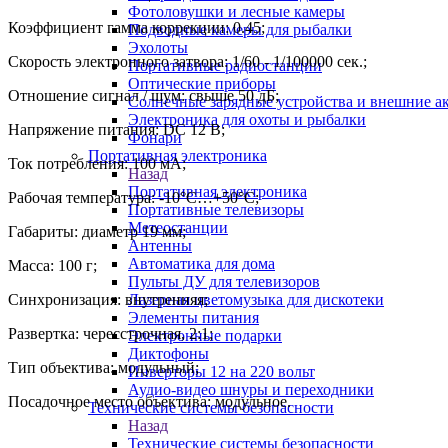
Фотоловушки и лесные камеры
Коэффициент гамма коррекции: 0.45;
Подводные камеры для рыбалки
Эхолоты
Скорость электронного затвора: 1/60 - 1/100000 сек.;
Портативные радиостанции
Оптические приборы
Отношение сигнал / шум: свыше 50 дБ;
Солнечные зарядные устройства и внешние а
Электроника для охоты и рыбалки
Напряжение питания: DC 12 В;
Фонари
Портативная электроника
Ток потребления: 100 мА;
Назад
Портативная электроника
Рабочая температура: -10°C…+50°C;
Портативные телевизоры
Метеостанции
Габариты: диаметр 19 мм;
Антенны
Автоматика для дома
Масса: 100 г;
Пульты ДУ для телевизоров
Лазерная цветомузыка для дискотеки
Синхронизация: внутренняя;
Элементы питания
Развертка: чересстрочная, 2:1;
Электронные подарки
Диктофоны
Тип объектива: модульный;
Инверторы 12 на 220 вольт
Аудио-видео шнуры и переходники
Посадочное место объектива: модульное.
Технические системы безопасности
Назад
Технические системы безопасности