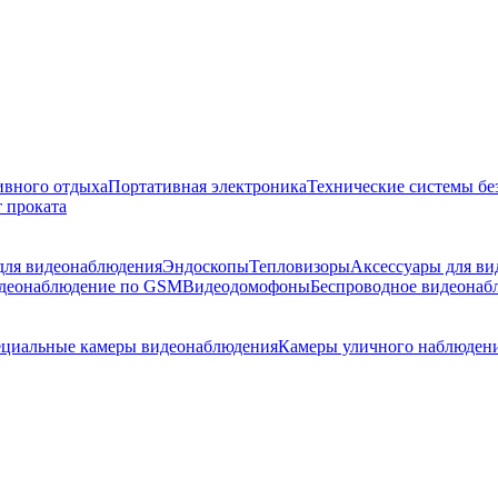
ивного отдыха
Портативная электроника
Технические системы бе
 проката
 для видеонаблюдения
Эндоскопы
Тепловизоры
Аксессуары для в
деонаблюдение по GSM
Видеодомофоны
Беспроводное видеонаб
циальные камеры видеонаблюдения
Камеры уличного наблюден