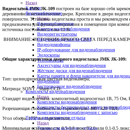
Назад
Каталог
Видеоглазок JMK JK-109
построен на базе хорошо себя зарек
Видеонаблюдение
деревянные и металлические двери. Крепление в двери видеог
Назад
поверхности. Установка видеоглазка проста и мы рекомендуем
Видеонаблюдение
предназначена для функционирования в помещении при комнатн
Камеры видеонаблюдения
источника постоянного тока 12 В.
Видеорегистраторы
Видеонаблюдение по GSM
ВНИМАНИЕ: ИСТОЧНИК ЯРКОГО СВЕТА ПЕРЕД КАМЕРОЙ 
Видеодомофоны
IP-оборудование для видеонаблюдения
Эндоскопы
Общие характеристики дверного видеоглазка JMK JK-109:
Тепловизоры
Аксессуары для видеонаблюдения
Жёсткие диски для видеонаблюдения
Карты памяти и флеш накопители для видеон
Тип: цилиндрическая цветная видеокамера;
Видеоняни
Беспроводное видеонаблюдение
Матрица: SONY / Sharp CCD;
Комплекты видеонаблюдения
Назад
Стандарт видеосигнала: композитный видеосигнал 1В, 75 Ом,
Комплекты видеонаблюдения
Комплекты беспроводных камер видеонаблюд
Разрешающая способность по горизонтали: 480 / 420 ТВЛ;
Комплекты видеонаблюдения с записью
Товары для активного отдыха
Угол обзора: 175° по горизонтали;
Назад
Товары для активного отдыха
Минимальная освещенность: 0.5-0.8 люкс/F2.0 или 0.1-0.5 люкс