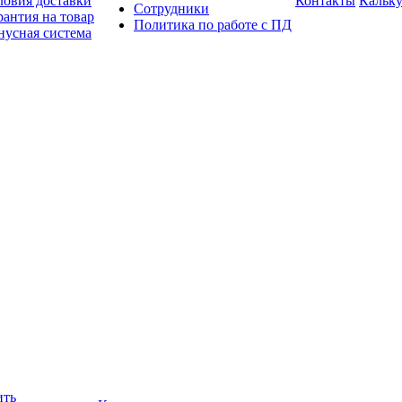
ловия доставки
Контакты
Кальку
Сотрудники
рантия на товар
Политика по работе с ПД
нусная система
ить