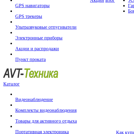
Акции
Блог
Ус
GPS навигаторы
Га
Бо
GPS трекеры
Ультразвуковые отпугиватели
Электронные приборы
Акции и распродажи
Пункт проката
Каталог
Видеонаблюдение
Комплекты видеонаблюдения
Товары для активного отдыха
Портативная электроника
Как куп