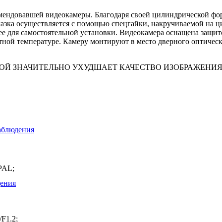
омендовавшей видеокамеры. Благодаря своей цилиндрической фор
лазка осуществляется с помощью спецгайки, накручиваемой на ц
 ее для самостоятельной установки. Видеокамера оснащена защ
ой температуре. Камеру монтируют в место дверного оптическог
ЗНАЧИТЕЛЬНО УХУДШАЕТ КАЧЕСТВО ИЗОБРАЖЕНИЯ ( к со
аблюдения
 PAL;
ения
/F1.2;