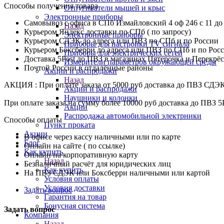
Способы получения товара
Отпугиватели мышей и крыс
Электронные приборы
Самовывоз с офиса в СПб Измайловский 4 оф 246 с 11 до
Назад
Курьером Яндекс доставки по СПб ( по запросу)
Электронные приборы
Курьером СДЭК до адреса или ПВЗ по СПб и по России
Приборы для настройки TV сигнала
Курьером Боксберри до адреса или ПВЗ по СПб и по Рос
Приборы для электрических сетей
Доставка 5Post до ПВЗ в магазинах Пятерочка и Перекрё
Измерители параметров окружающей среды
Почтой России в отдалённые районы
Акции и распродажи
Назад
АКЦИЯ : При оплате заказа от 5000 руб доставка до ПВЗ СДЭ
Акции и распродажи
Наушники и колонки
При оплате заказа на сумму более 10000 руб доставка до ПВЗ 5
Акции
Распродажа автомобильной электрники
Способы оплаты
Пункт проката
Акции
В офисе через кассу наличными или по карте
Блог
Онлайн на сайте ( по ссылке)
Как купить
Онлайн на корпоративную карту
Назад
Безналичный расчёт для юридических лиц
Как купить
На ПВЗ СДЭК или Боксберри наличными или картой
Условия оплаты
Условия доставки
Задать вопрос
Гарантия на товар
Бонусная система
Задать вопрос
Компания
Назад