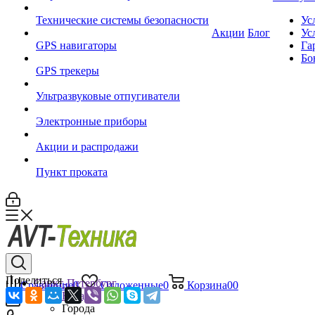
Технические системы безопасности
Ус
Акции
Блог
Ус
GPS навигаторы
Га
Бо
GPS трекеры
Ультразвуковые отпугиватели
Электронные приборы
Акции и распродажи
Пункт проката
Поделиться
Санкт-Петербург
Сравнение
0
Отложенные
0
Корзина
0
0
Назад
Города