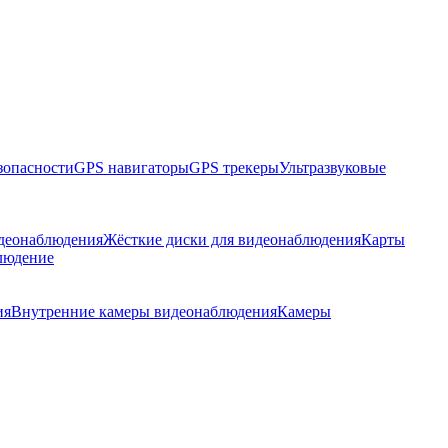
зопасности
GPS навигаторы
GPS трекеры
Ультразвуковые
идеонаблюдения
Жёсткие диски для видеонаблюдения
Карты
людение
ия
Внутренние камеры видеонаблюдения
Камеры