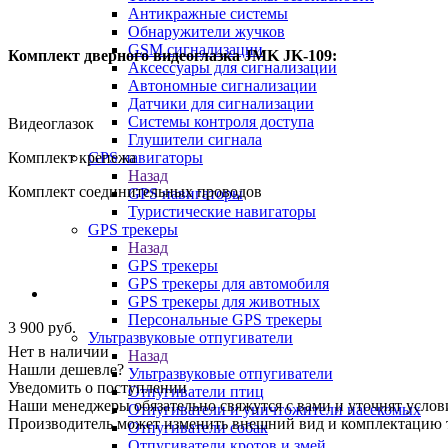
Антикражные системы
Обнаружители жучков
GSM сигнализации
Комплект дверного видеоглазка JMK JK-109:
Аксессуары для сигнализации
Автономные сигнализации
Датчики для сигнализации
Системы контроля доступа
Видеоглазок
Глушители сигнала
GPS навигаторы
Комплект крепежа
Назад
Комплект соединительных проводов
GPS навигаторы
Туристические навигаторы
GPS трекеры
Назад
GPS трекеры
GPS трекеры для автомобиля
GPS трекеры для животных
Персональные GPS трекеры
3 900
руб.
Ультразвуковые отпугиватели
Нет в наличии
Назад
Нашли дешевле?
Ультразвуковые отпугиватели
Уведомить о поступлении
Отпугиватели птиц
Наши менеджеры обязательно свяжутся с вами и уточнят услови
Отпугиватели и уничтожители насекомых
Производитель может изменить внешний вид и комплектацию то
Отпугиватели собак
Отпугиватели кротов и змей