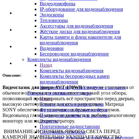
Видеодомофоны
IP-оборудование для видеонаблюдения
Эндоскопы
Тепловизоры
Аксессуары для видеонаблюдения
Жёсткие диски для видеонаблюдения
Карты памяти и флеш накопители для
видеонаблюдения
Видеоняни
Беспроводное видеонаблюдение
Комплекты видеонаблюдения
Назад
Комплекты видеонаблюдения
Описание:
Комплекты беспроводных камер
видеонаблюдения
Комплекты видеонаблюдения с записью
Видеоглазок для двери AVT-170WR
с виду не отличается от
Товары для активного отдыха
обычного оптического глазка,имеет широкий угол обзора,
Назад
позволяющий просматривать всё пространство перед дверью,
Товары для активного отдыха
высокую светочувствительность и разрешение. Матрица
Фотоловушки и лесные камеры
SONY обеспечивает отличное изображение без шумов.
Подводные камеры для рыбалки
Видеовыход глазка можно подключить к любому аналоговому
Эхолоты
монитору или видеорегистратору.
Портативные радиостанции
ВНИМАНИЕ: ИСТОЧНИК ЯРКОГО СВЕТА ПЕРЕД
Оптические приборы
КАМЕРОЙ ЗНАЧИТЕЛЬНО УХУДШАЕТ КАЧЕСТВО
Солнечные зарядные устройства и внешние