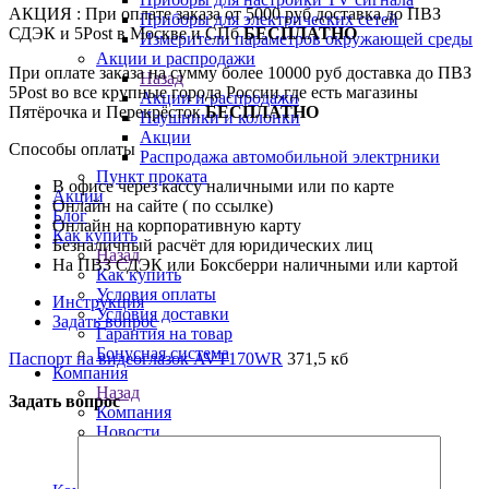
АКЦИЯ : При оплате заказа от 5000 руб доставка до ПВЗ
Приборы для электрических сетей
СДЭК и 5Post в Москве и СПб
БЕСПЛАТНО
Измерители параметров окружающей среды
Акции и распродажи
При оплате заказа на сумму более 10000 руб доставка до ПВЗ
Назад
5Post во все крупные города России,где есть магазины
Акции и распродажи
Пятёрочка и Перекрёсток
БЕСПЛАТНО
Наушники и колонки
Акции
Способы оплаты
Распродажа автомобильной электрники
Пункт проката
В офисе через кассу наличными или по карте
Акции
Онлайн на сайте ( по ссылке)
Блог
Онлайн на корпоративную карту
Как купить
Безналичный расчёт для юридических лиц
Назад
На ПВЗ СДЭК или Боксберри наличными или картой
Как купить
Условия оплаты
Инструкция
Условия доставки
Задать вопрос
Гарантия на товар
Бонусная система
Паспорт на видеоглазок AVT170WR
371,5 кб
Компания
Назад
Задать вопрос
Компания
Новости
Сотрудники
Политика по работе с ПД