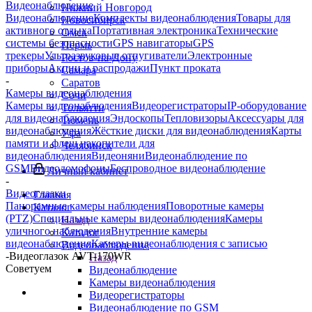
Видеонаблюдение
Нижний Новгород
Видеонаблюдение
Комплекты видеонаблюдения
Товары для
Новосибирск
активного отдыха
Портативная электроника
Технические
Омск
системы безопасности
GPS навигаторы
GPS
Пермь
трекеры
Ультразвуковые отпугиватели
Электронные
Ростов-на-Дону
приборы
Акции и распродажи
Пункт проката
Самара
-
Саратов
Камеры видеонаблюдения
Сочи
Камеры видеонаблюдения
Видеорегистраторы
IP-оборудование
Тольятти
для видеонаблюдения
Эндоскопы
Тепловизоры
Аксессуары для
Тюмень
видеонаблюдения
Жёсткие диски для видеонаблюдения
Карты
Уфа
памяти и флеш накопители для
Челябинск
видеонаблюдения
Видеоняни
Видеонаблюдение по
GSM
Видеодомофоны
Беспроводное видеонаблюдение
Личный кабинет
-
Видеоглазки
Главная
Панорамные камеры наблюдения
Поворотные камеры
Каталог
(PTZ)
Специальные камеры видеонаблюдения
Камеры
Назад
уличного наблюдения
Внутренние камеры
Каталог
видеонаблюдения
Камеры видеонаблюдения с записью
Видеонаблюдение
-
Видеоглазок AVT-170WR
Назад
Советуем
Видеонаблюдение
Камеры видеонаблюдения
Видеорегистраторы
Видеонаблюдение по GSM