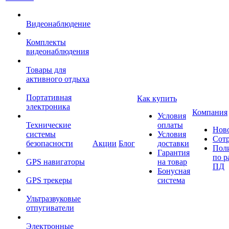
Видеонаблюдение
Комплекты
видеонаблюдения
Товары для
активного отдыха
Портативная
Как купить
электроника
Компания
Условия
Технические
оплаты
Нов
системы
Условия
Сот
безопасности
Акции
Блог
доставки
Пол
Гарантия
по р
GPS навигаторы
на товар
ПД
Бонусная
GPS трекеры
система
Ультразвуковые
отпугиватели
Электронные