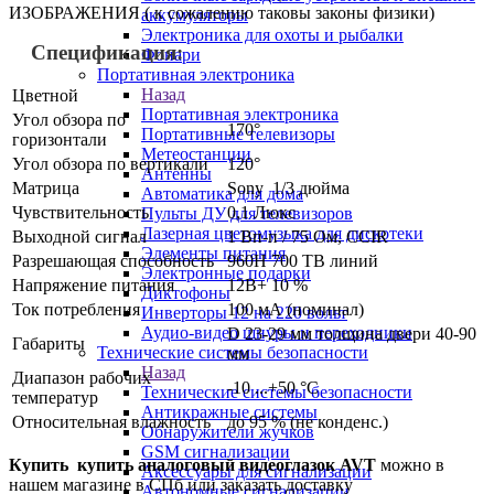
ИЗОБРАЖЕНИЯ ( к сожалению таковы законы физики)
аккумуляторы
Электроника для охоты и рыбалки
Спецификация:
Фонари
Портативная электроника
Назад
Цветной
Портативная электроника
Угол обзора по
170°
Портативные телевизоры
горизонтали
Метеостанции
Угол обзора по вертикали
120°
Антенны
Матрица
Sony 1/3 дюйма
Автоматика для дома
Чувствительность
0,1 Люкс
Пульты ДУ для телевизоров
Лазерная цветомузыка для дискотеки
Выходной сигнал
1 Вп-п / 75 Ом, CCIR
Элементы питания
Разрешающая способность
960H 700 TB линий
Электронные подарки
Напряжение питания
12В+ 10 %
Диктофоны
Ток потребления
100 мА (номинал)
Инверторы 12 на 220 вольт
Аудио-видео шнуры и переходники
D 23-29 мм толщина двери 40-90
Габариты
Технические системы безопасности
мм
Назад
Диапазон рабочих
-10 ...+50 °С
Технические системы безопасности
температур
Антикражные системы
Относительная влажность
до 95 % (не конденс.)
Обнаружители жучков
GSM сигнализации
Купить купить аналоговый видеоглазок AVT
можно в
Аксессуары для сигнализации
нашем магазине в СПб или заказать доставку
Автономные сигнализации