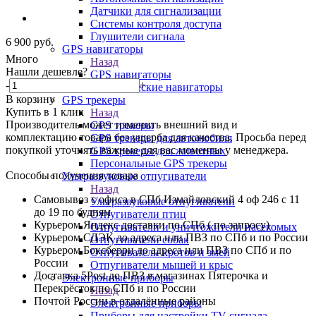
Датчики для сигнализации
Системы контроля доступа
Глушители сигнала
6 900
руб.
GPS навигаторы
Много
Назад
Нашли дешевле?
GPS навигаторы
-
+
Туристические навигаторы
В корзину
GPS трекеры
Купить в 1 клик
Назад
Производитель может изменить внешний вид и
GPS трекеры
комплектацию товара без ущерба для качества. Просьба перед
GPS трекеры для автомобиля
покупкой уточнять важные для вас моменты у менеджера.
GPS трекеры для животных
Персональные GPS трекеры
Способы получения товара
Ультразвуковые отпугиватели
Назад
Самовывоз с офиса в СПб Измайловский 4 оф 246 с 11
Ультразвуковые отпугиватели
до 19 по будням
Отпугиватели птиц
Курьером Яндекс доставки по СПб ( по запросу)
Отпугиватели и уничтожители насекомых
Курьером СДЭК до адреса или ПВЗ по СПб и по России
Отпугиватели собак
Курьером Боксберри до адреса или ПВЗ по СПб и по
Отпугиватели кротов и змей
России
Отпугиватели мышей и крыс
Доставка 5Post до ПВЗ в магазинах Пятерочка и
Электронные приборы
Перекрёсток по СПб и по России
Назад
Почтой России в отдалённые районы
Электронные приборы
Приборы для настройки TV сигнала