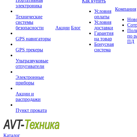
Портативная
Как купить
электроника
Компания
Условия
Технические
оплаты
Нов
системы
Условия
Сот
безопасности
Акции
Блог
доставки
Пол
Гарантия
по р
GPS навигаторы
на товар
ПД
Бонусная
GPS трекеры
система
Ультразвуковые
отпугиватели
Электронные
приборы
Акции и
распродажи
Пункт проката
Каталог