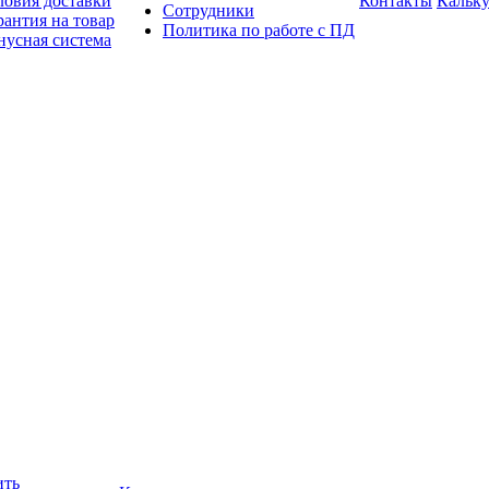
ловия доставки
Контакты
Кальку
Сотрудники
рантия на товар
Политика по работе с ПД
нусная система
ить