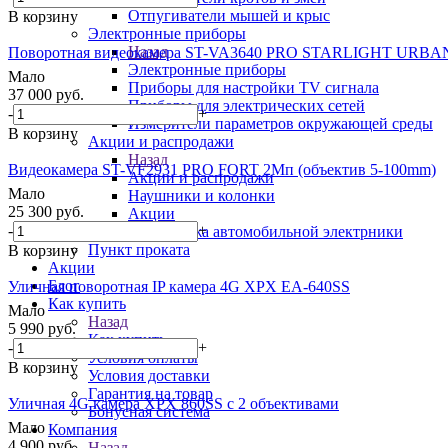
Отпугиватели мышей и крыс
В корзину
Электронные приборы
Назад
Поворотная видеокамера ST-VA3640 PRO STARLIGHT URBAN
Электронные приборы
Мало
Приборы для настройки TV сигнала
37 000
руб.
Приборы для электрических сетей
-
+
Измерители параметров окружающей среды
В корзину
Акции и распродажи
Назад
Видеокамера ST-VF2931 PRO FORT 2Мп (объектив 5-100mm)
Акции и распродажи
Мало
Наушники и колонки
25 300
руб.
Акции
-
+
Распродажа автомобильной электрники
Пункт проката
В корзину
Акции
Блог
Уличная поворотная IP камера 4G XPX EA-640SS
Как купить
Мало
Назад
5 990
руб.
Как купить
-
+
Условия оплаты
В корзину
Условия доставки
Гарантия на товар
Уличная 4G камера XPX 860SS с 2 объективами
Бонусная система
Мало
Компания
4 900
руб.
Назад