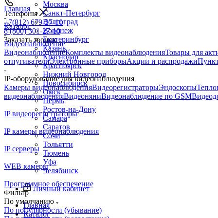
Москва
Главная
Санкт-Петербург
Телефоны
-
Волгоград
+7(812) 679-27-10
Каталог
Воронеж
8 (800) 301-27-10
-
Екатеринбург
Заказать звонок
Видеонаблюдение
Казань
Видеонаблюдение
Комплекты видеонаблюдения
Товары для акт
Краснодар
отпугиватели
Электронные приборы
Акции и распродажи
Пункт
Красноярск
-
Нижний Новгород
IP-оборудование для видеонаблюдения
Новосибирск
Камеры видеонаблюдения
Видеорегистраторы
Эндоскопы
Тепло
Омск
видеонаблюдения
Видеоняни
Видеонаблюдение по GSM
Видеод
Пермь
Ростов-на-Дону
IP видеорегистраторы
Самара
Саратов
IP камеры видеонаблюдения
Сочи
Тольятти
IP серверы
Тюмень
Уфа
WEB камеры
Челябинск
Программное обеспечение
Личный кабинет
Фильтр
По умолчанию
Главная
По популярности (убывание)
Каталог