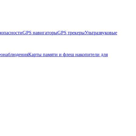
зопасности
GPS навигаторы
GPS трекеры
Ультразвуковые
еонаблюдения
Карты памяти и флеш накопители для