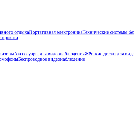
ивного отдыха
Портативная электроника
Технические системы бе
 проката
визоры
Аксессуары для видеонаблюдения
Жёсткие диски для вид
омофоны
Беспроводное видеонаблюдение