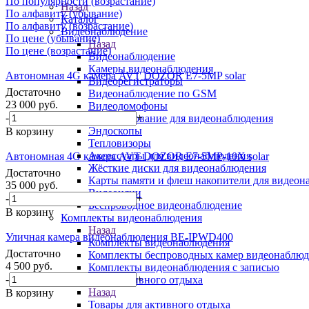
По популярности (возрастание)
Назад
По алфавиту (убывание)
Каталог
По алфавиту (возрастание)
Видеонаблюдение
По цене (убывание)
Назад
По цене (возрастание)
Видеонаблюдение
Камеры видеонаблюдения
Автономная 4G камера AVT DOZOR E7-5MP solar
Видеорегистраторы
Достаточно
Видеонаблюдение по GSM
23 000
руб.
Видеодомофоны
-
+
IP-оборудование для видеонаблюдения
Эндоскопы
В корзину
Тепловизоры
Аксессуары для видеонаблюдения
Автономная 4G камера AVT DOZOR E7-5MP-10X solar
Жёсткие диски для видеонаблюдения
Достаточно
Карты памяти и флеш накопители для видеон
35 000
руб.
Видеоняни
-
+
Беспроводное видеонаблюдение
В корзину
Комплекты видеонаблюдения
Назад
Уличная камера видеонаблюдения BE-IPWD400
Комплекты видеонаблюдения
Достаточно
Комплекты беспроводных камер видеонаблюд
4 500
руб.
Комплекты видеонаблюдения с записью
-
+
Товары для активного отдыха
Назад
В корзину
Товары для активного отдыха