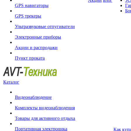
Акции
Блог
Ус
GPS навигаторы
Га
Бо
GPS трекеры
Ультразвуковые отпугиватели
Электронные приборы
Акции и распродажи
Пункт проката
Каталог
Видеонаблюдение
Комплекты видеонаблюдения
Товары для активного отдыха
Портативная электроника
Как куп