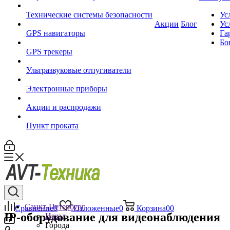
Технические системы безопасности
Ус
Акции
Блог
Ус
GPS навигаторы
Га
Бо
GPS трекеры
Ультразвуковые отпугиватели
Электронные приборы
Акции и распродажи
Пункт проката
Санкт-Петербург
Сравнение
0
Отложенные
0
Корзина
0
0
IP-оборудование для видеонаблюдения
Назад
Города