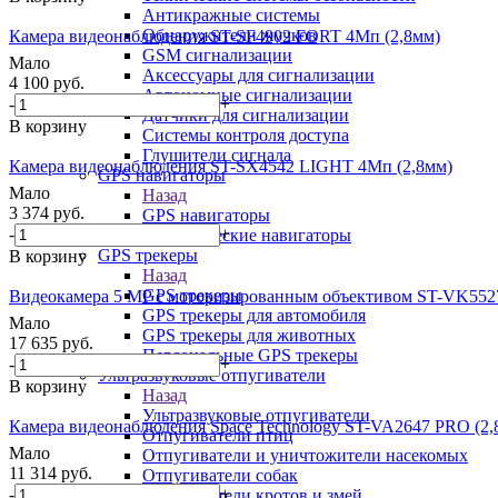
Антикражные системы
Обнаружители жучков
Камера видеонаблюдения ST-SF4902 FORT 4Мп (2,8мм)
GSM сигнализации
Мало
Аксессуары для сигнализации
4 100
руб.
Автономные сигнализации
-
+
Датчики для сигнализации
В корзину
Системы контроля доступа
Глушители сигнала
Камера видеонаблюдения ST-SX4542 LIGHT 4Мп (2,8мм)
GPS навигаторы
Мало
Назад
3 374
руб.
GPS навигаторы
-
+
Туристические навигаторы
GPS трекеры
В корзину
Назад
GPS трекеры
Видеокамера 5 MP с моторизированным объективом ST-VK5
GPS трекеры для автомобиля
Мало
GPS трекеры для животных
17 635
руб.
Персональные GPS трекеры
-
+
Ультразвуковые отпугиватели
В корзину
Назад
Ультразвуковые отпугиватели
Камера видеонаблюдения Space Technology ST-VA2647 PRO (2,
Отпугиватели птиц
Мало
Отпугиватели и уничтожители насекомых
11 314
руб.
Отпугиватели собак
-
+
Отпугиватели кротов и змей