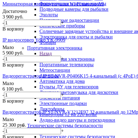
Фотоловушки и лесные камеры
Миниатюрная широкоугольная Wi-Fi камера A9
Подводные камеры для рыбалки
Достаточно
Эхолоты
3 900
руб.
Портативные радиостанции
-
+
Оптические приборы
В корзину
Солнечные зарядные устройства и внешние а
Электроника для охоты и рыбалки
IP видеосервер Yoko YK-9909
Фонари
Мало
Портативная электроника
5 900
руб.
Назад
-
+
Портативная электроника
Портативные телевизоры
В корзину
Метеостанции
Антенны
Видеорегистратор IP ST-NVR-P0406K15 4-канальный (с 4Po
Автоматика для дома
Мало
Пульты ДУ для телевизоров
6 100
руб.
Лазерная цветомузыка для дискотеки
-
+
Элементы питания
В корзину
Электронные подарки
Диктофоны
Видеорегистратор IP ST-NVR-V3212F97 32-канальный до 12
Инверторы 12 на 220 вольт
Мало
Аудио-видео шнуры и переходники
25 300
руб.
Технические системы безопасности
-
+
Назад
Технические системы безопасности
В корзину