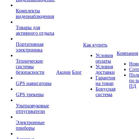
Комплекты
видеонаблюдения
Товары для
активного отдыха
Портативная
Как купить
электроника
Компания
Условия
Технические
оплаты
Нов
системы
Условия
Сот
безопасности
Акции
Блог
доставки
Пол
Гарантия
по р
GPS навигаторы
на товар
ПД
Бонусная
GPS трекеры
система
Ультразвуковые
отпугиватели
Электронные
приборы