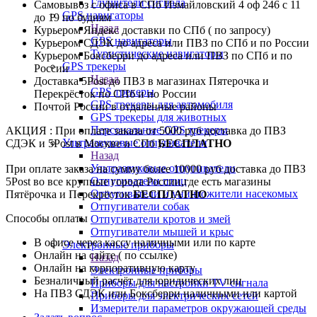
Глушители сигнала
Самовывоз с офиса в СПб Измайловский 4 оф 246 с 11
GPS навигаторы
до 19 по будням
Назад
Курьером Яндекс доставки по СПб ( по запросу)
GPS навигаторы
Курьером СДЭК до адреса или ПВЗ по СПб и по России
Туристические навигаторы
Курьером Боксберри до адреса или ПВЗ по СПб и по
GPS трекеры
России
Назад
Доставка 5Post до ПВЗ в магазинах Пятерочка и
GPS трекеры
Перекрёсток по СПб и по России
GPS трекеры для автомобиля
Почтой России в отдалённые районы
GPS трекеры для животных
Персональные GPS трекеры
АКЦИЯ : При оплате заказа от 5000 руб доставка до ПВЗ
Ультразвуковые отпугиватели
СДЭК и 5Post в Москве и СПб
БЕСПЛАТНО
Назад
Ультразвуковые отпугиватели
При оплате заказа на сумму более 10000 руб доставка до ПВЗ
Отпугиватели птиц
5Post во все крупные города России,где есть магазины
Отпугиватели и уничтожители насекомых
Пятёрочка и Перекрёсток
БЕСПЛАТНО
Отпугиватели собак
Способы оплаты
Отпугиватели кротов и змей
Отпугиватели мышей и крыс
В офисе через кассу наличными или по карте
Электронные приборы
Онлайн на сайте ( по ссылке)
Назад
Онлайн на корпоративную карту
Электронные приборы
Безналичный расчёт для юридических лиц
Приборы для настройки TV сигнала
На ПВЗ СДЭК или Боксберри наличными или картой
Приборы для электрических сетей
Измерители параметров окружающей среды