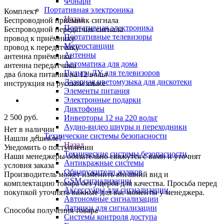
Фонари
Портативная электроника
Комплект
Назад
Беспроводной приёмник сигнала
Портативная электроника
Беспроводной передатчик сигнала
Портативные телевизоры
провод к приёмнику
Метеостанции
провод к передатчику
Антенны
антенна приёмника
Автоматика для дома
антенна передатчика
Пульты ДУ для телевизоров
два блока питания на 12 вольт
Лазерная цветомузыка для дискотеки
инструкция на русском языке
Элементы питания
Электронные подарки
Диктофоны
2 500
руб.
Инверторы 12 на 220 вольт
Аудио-видео шнуры и переходники
Нет в наличии
Технические системы безопасности
Нашли дешевле?
Назад
Уведомить о поступлении
Технические системы безопасности
Наши менеджеры обязательно свяжутся с вами и уточнят
Антикражные системы
условия заказа
Обнаружители жучков
Производитель может изменить внешний вид и
GSM сигнализации
комплектацию товара без ущерба для качества. Просьба перед
Аксессуары для сигнализации
покупкой уточнять важные для вас моменты у менеджера.
Автономные сигнализации
Датчики для сигнализации
Способы получения товара
Системы контроля доступа