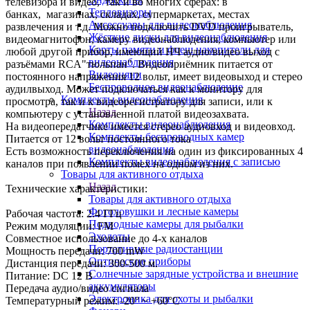
телевизора и видео, так и во многих сферах: в
Тепловизоры
банках, магазинах, складах, супермаркетах, местах
Аксессуары для видеонаблюдения
развлечения и т.д. Можно подключить DVD проигрыватель,
Жёсткие диски для видеонаблюдения
видеомагнитофон, камеру видеонаблюдения, компьютер или
Карты памяти и флеш накопители для
любой другой прибор, имеющий НЧ аудио/видео выход с
видеонаблюдения
разъёмами RCA"тюльпан". Видеоприёмник питается от
Видеоняни
постоянного напряжения 12 вольт, имеет видеовыход и стерео
Беспроводное видеонаблюдение
аудилвыход. Может подключаться как к монитору для
Комплекты видеонаблюдения
просмотра, так и к видеорегистратору для записи, или к
Назад
компьютеру с установленной платой видеозахвата.
Комплекты видеонаблюдения
На видеопередатчике имеется стерео аудиовход и видеовход.
Комплекты беспроводных камер
Питается от 12 вольт постоянного тока
видеонаблюдения
Есть возможность переключения на один из фиксированных 4
Комплекты видеонаблюдения с записью
каналов при появлении помех на одном из них.
Товары для активного отдыха
Назад
Технические характеристики:
Товары для активного отдыха
Фотоловушки и лесные камеры
Рабочая частота: 2.4 ГГц
Подводные камеры для рыбалки
Режим модуляции: FM
Эхолоты
Совместное использование до 4-х каналов
Портативные радиостанции
Мощность передачи: 700 mW
Оптические приборы
Дистанция передачи: 300-500 м.
Солнечные зарядные устройства и внешние
Питание: DC 12 В
аккумуляторы
Передача аудио/видео сигнала
Электроника для охоты и рыбалки
Температурный режим: -20° ~ +60°C