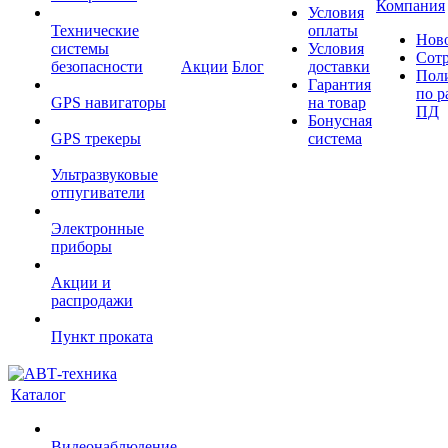
Компания
Условия
Технические
оплаты
Нов
системы
Условия
Сот
безопасности
Акции
Блог
доставки
Пол
Гарантия
по р
GPS навигаторы
на товар
ПД
Бонусная
GPS трекеры
система
Ультразвуковые
отпугиватели
Электронные
приборы
Акции и
распродажи
Пункт проката
Каталог
Видеонаблюдение