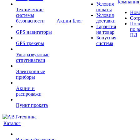
Компания
Условия
Технические
оплаты
Нов
системы
Условия
Сот
безопасности
Акции
Блог
доставки
Пол
Гарантия
по р
GPS навигаторы
на товар
ПД
Бонусная
GPS трекеры
система
Ультразвуковые
отпугиватели
Электронные
приборы
Акции и
распродажи
Пункт проката
Каталог
Видеонаблюдение