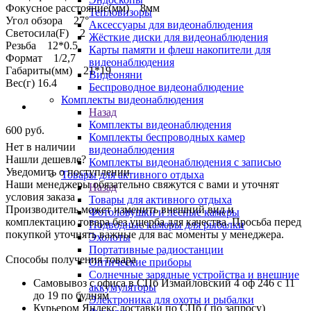
Фокусное расстояние(мм) 8мм
Тепловизоры
Угол обзора 27°
Аксессуары для видеонаблюдения
Светосила(F) 2
Жёсткие диски для видеонаблюдения
Резьба 12*0.5
Карты памяти и флеш накопители для
Формат 1/2,7
видеонаблюдения
Габариты(мм) 21*19
Видеоняни
Вес(г) 16.4
Беспроводное видеонаблюдение
Комплекты видеонаблюдения
Назад
Комплекты видеонаблюдения
600
руб.
Комплекты беспроводных камер
Нет в наличии
видеонаблюдения
Нашли дешевле?
Комплекты видеонаблюдения с записью
Уведомить о поступлении
Товары для активного отдыха
Наши менеджеры обязательно свяжутся с вами и уточнят
Назад
условия заказа
Товары для активного отдыха
Производитель может изменить внешний вид и
Фотоловушки и лесные камеры
комплектацию товара без ущерба для качества. Просьба перед
Подводные камеры для рыбалки
покупкой уточнять важные для вас моменты у менеджера.
Эхолоты
Портативные радиостанции
Способы получения товара
Оптические приборы
Солнечные зарядные устройства и внешние
Самовывоз с офиса в СПб Измайловский 4 оф 246 с 11
аккумуляторы
до 19 по будням
Электроника для охоты и рыбалки
Курьером Яндекс доставки по СПб ( по запросу)