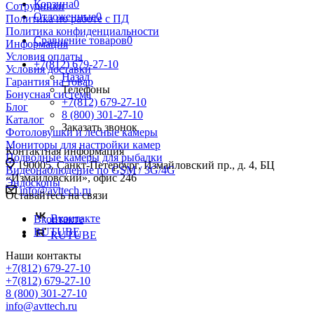
Корзина
0
Сотрудники
Отложенные
0
Политика по работе с ПД
Политика конфиденциальности
Сравнение товаров
0
Информация
Условия оплаты
+7(812) 679-27-10
Условия доставки
Назад
Гарантия на товар
Телефоны
Бонусная система
+7(812) 679-27-10
Блог
8 (800) 301-27-10
Каталог
Заказать звонок
Фотоловушки и лесные камеры
Мониторы для настройки камер
Контактная информация
Подводные камеры для рыбалки
190005, Санкт-Петербург, Измайловский пр., д. 4, БЦ
Видеонаблюдение по GSM / 3G/4G
«Измайловский», офис 246
Эндоскопы
info@avttech.ru
Оставайтесь на связи
Вконтакте
Вконтакте
RUTUBE
RUTUBE
Наши контакты
+7(812) 679-27-10
+7(812) 679-27-10
8 (800) 301-27-10
info@avttech.ru