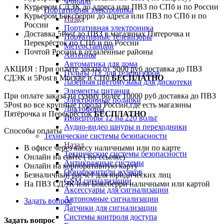
Фонари
Курьером СДЭК до адреса или ПВЗ по СПб и по России
Портативная электроника
Курьером Боксберри до адреса или ПВЗ по СПб и по
Назад
России
Портативная электроника
Доставка 5Post до ПВЗ в магазинах Пятерочка и
Портативные телевизоры
Перекрёсток по СПб и по России
Метеостанции
Почтой России в отдалённые районы
Антенны
Автоматика для дома
АКЦИЯ : При оплате заказа от 5000 руб доставка до ПВЗ
Пульты ДУ для телевизоров
СДЭК и 5Post в Москве и СПб
БЕСПЛАТНО
Лазерная цветомузыка для дискотеки
Элементы питания
При оплате заказа на сумму более 10000 руб доставка до ПВЗ
Электронные подарки
5Post во все крупные города России,где есть магазины
Диктофоны
Пятёрочка и Перекрёсток
БЕСПЛАТНО
Инверторы 12 на 220 вольт
Аудио-видео шнуры и переходники
Способы оплаты
Технические системы безопасности
Назад
В офисе через кассу наличными или по карте
Технические системы безопасности
Онлайн на сайте ( по ссылке)
Антикражные системы
Онлайн на корпоративную карту
Обнаружители жучков
Безналичный расчёт для юридических лиц
GSM сигнализации
На ПВЗ СДЭК или Боксберри наличными или картой
Аксессуары для сигнализации
Автономные сигнализации
Задать вопрос
Датчики для сигнализации
Системы контроля доступа
Задать вопрос