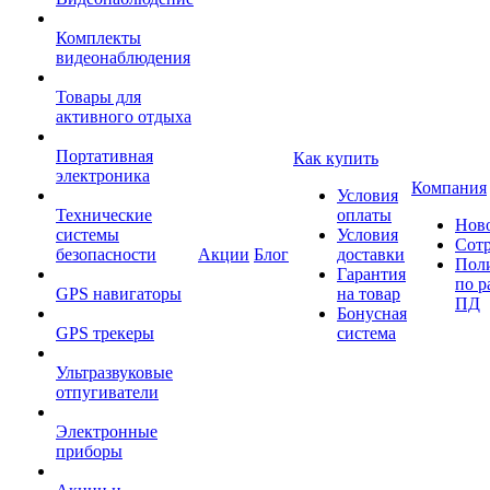
Комплекты
видеонаблюдения
Товары для
активного отдыха
Портативная
Как купить
электроника
Компания
Условия
Технические
оплаты
Нов
системы
Условия
Сот
безопасности
Акции
Блог
доставки
Пол
Гарантия
по р
GPS навигаторы
на товар
ПД
Бонусная
GPS трекеры
система
Ультразвуковые
отпугиватели
Электронные
приборы