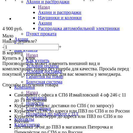
Акции и распродажи
Назад
Акции и распродажи
Наушники и колонки
Акции
Распродажа автомобильной электрники
4 900
руб.
Пункт проката
Мало
Акции
Нашли дешевле?
Блог
-
+
Как купить
В корзину
Назад
Купить в 1 клик
Как купить
Производитель может изменить внешний вид и
Условия оплаты
комплектацию товара без ущерба для качества. Просьба перед
Условия доставки
покупкой уточнять важные для вас моменты у менеджера.
Гарантия на товар
Бонусная система
Способы получения товара
Компания
Назад
Самовывоз с офиса в СПб Измайловский 4 оф 246 с 11
Компания
до 19 по будням
Новости
Курьером Яндекс доставки по СПб ( по запросу)
Сотрудники
Курьером СДЭК до адреса или ПВЗ по СПб и по России
Политика по работе с ПД
Курьером Боксберри до адреса или ПВЗ по СПб и по
Контакты
России
Калькулятор
Доставка 5Post до ПВЗ в магазинах Пятерочка и
Перекрёсток по СПб и по России