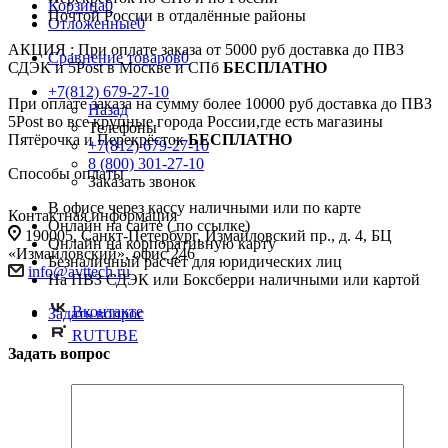
Корзина
0
Почтой России в отдалённые районы
Отложенные
0
АКЦИЯ : При оплате заказа от 5000 руб доставка до ПВЗ
Сравнение товаров
0
СДЭК и 5Post в Москве и СПб
БЕСПЛАТНО
+7(812) 679-27-10
При оплате заказа на сумму более 10000 руб доставка до ПВЗ
Назад
5Post во все крупные города России,где есть магазины
Телефоны
Пятёрочка и Перекрёсток
БЕСПЛАТНО
+7(812) 679-27-10
8 (800) 301-27-10
Способы оплаты
Заказать звонок
В офисе через кассу наличными или по карте
Контактная информация
Онлайн на сайте ( по ссылке)
190005, Санкт-Петербург, Измайловский пр., д. 4, БЦ
Онлайн на корпоративную карту
«Измайловский», офис 246
Безналичный расчёт для юридических лиц
info@avttech.ru
На ПВЗ СДЭК или Боксберри наличными или картой
Вконтакте
Задать вопрос
RUTUBE
Задать вопрос