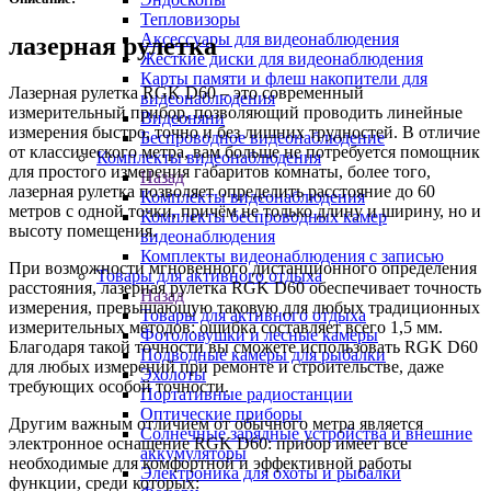
Тепловизоры
Аксессуары для видеонаблюдения
лазерная рулетка
Жёсткие диски для видеонаблюдения
Карты памяти и флеш накопители для
Лазерная рулетка RGK D60 – это современный
видеонаблюдения
измерительный прибор, позволяющий проводить линейные
Видеоняни
измерения быстро, точно и без лишних трудностей. В отличие
Беспроводное видеонаблюдение
от классического метра, вам больше не потребуется помощник
Комплекты видеонаблюдения
для простого измерения габаритов комнаты, более того,
Назад
лазерная рулетка позволяет определить расстояние до 60
Комплекты видеонаблюдения
метров с одной точки, причём не только длину и ширину, но и
Комплекты беспроводных камер
высоту помещения.
видеонаблюдения
Комплекты видеонаблюдения с записью
При возможности мгновенного дистанционного определения
Товары для активного отдыха
расстояния, лазерная рулетка RGK D60 обеспечивает точность
Назад
измерения, превышающую таковую для любых традиционных
Товары для активного отдыха
измерительных методов: ошибка составляет всего 1,5 мм.
Фотоловушки и лесные камеры
Благодаря такой точности вы сможете использовать RGK D60
Подводные камеры для рыбалки
для любых измерений при ремонте и строительстве, даже
Эхолоты
требующих особой точности.
Портативные радиостанции
Оптические приборы
Другим важным отличием от обычного метра является
Солнечные зарядные устройства и внешние
электронное оснащение RGK D60: прибор имеет все
аккумуляторы
необходимые для комфортной и эффективной работы
Электроника для охоты и рыбалки
функции, среди которых: