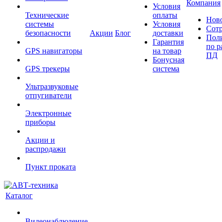
Компания
Условия
Технические
оплаты
Нов
системы
Условия
Сот
безопасности
Акции
Блог
доставки
Пол
Гарантия
по р
GPS навигаторы
на товар
ПД
Бонусная
GPS трекеры
система
Ультразвуковые
отпугиватели
Электронные
приборы
Акции и
распродажи
Пункт проката
Каталог
Видеонаблюдение