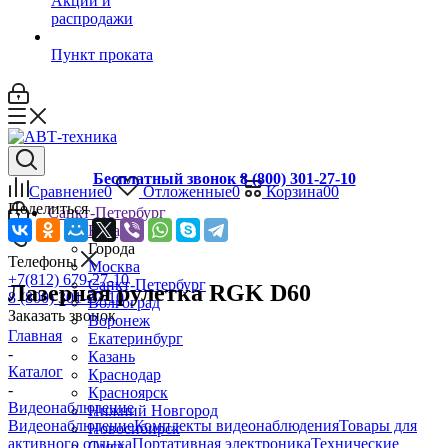
Акции и
распродажи
Пункт проката
Бесплатный звонок 8 (800) 301-27-10
Сравнение
0
Отложенные
0
Корзина
0
0
Поделиться
Санкт-Петербург
Назад
Города
Телефоны
Москва
+7(812) 679-27-10
Санкт-Петербург
Лазерная рулетка RGK D60
8 (800) 301-27-10
Волгоград
Заказать звонок
Воронеж
Главная
Екатеринбург
-
Казань
Каталог
Краснодар
-
Красноярск
Видеонаблюдение
Нижний Новгород
Видеонаблюдение
Комплекты видеонаблюдения
Товары для
Новосибирск
активного отдыха
Портативная электроника
Технические
Омск