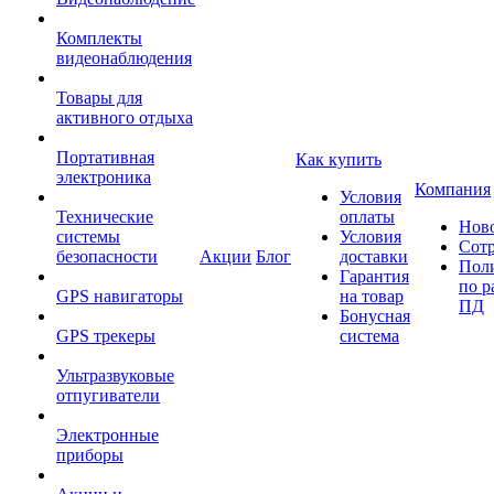
Комплекты
видеонаблюдения
Товары для
активного отдыха
Портативная
Как купить
электроника
Компания
Условия
Технические
оплаты
Нов
системы
Условия
Сот
безопасности
Акции
Блог
доставки
Пол
Гарантия
по р
GPS навигаторы
на товар
ПД
Бонусная
GPS трекеры
система
Ультразвуковые
отпугиватели
Электронные
приборы