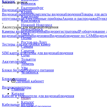
Каталог
Заказать звонок
Воронеж
-
Екатеринбург
Видеонаблюдение
Казань
Видеонаблюдение
Комплекты видеонаблюдения
Товары для акт
Краснодар
отпугиватели
Электронные приборы
Акции и распродажи
Пункт
Красноярск
-
Нижний Новгород
Аксессуары для видеонаблюдения
Новосибирск
Камеры видеонаблюдения
Видеорегистраторы
IP-оборудование
Омск
видеонаблюдения
Видеоняни
Видеонаблюдение по GSM
Видеод
Пермь
Ростов-на-Дону
Тестеры для настройки камер
Самара
Саратов
SIM карты и модемы для видеонаблюдения
Сочи
Тольятти
Аккумуляторы
Тюмень
Уфа
Блоки бесперебойного питания
Челябинск
Блоки питания
Личный кабинет
Видеоконвертеры
Главная
Каталог
Кабели и удлинители для видеонаблюдения
Назад
Каталог
Кабельные тестеры
Видеонаблюдение