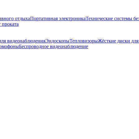
ивного отдыха
Портативная электроника
Технические системы бе
 проката
 для видеонаблюдения
Эндоскопы
Тепловизоры
Жёсткие диски для
омофоны
Беспроводное видеонаблюдение