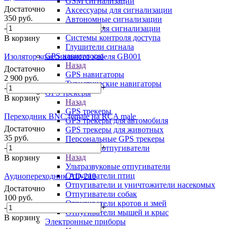
GSM сигнализации
Достаточно
Аксессуары для сигнализации
350
руб.
Автономные сигнализации
-
+
Датчики для сигнализации
Системы контроля доступа
В корзину
Глушители сигнала
GPS навигаторы
Изолятор коаксиального кабеля GB001
Назад
Достаточно
GPS навигаторы
2 900
руб.
Туристические навигаторы
-
+
GPS трекеры
В корзину
Назад
GPS трекеры
Переходник BNC female на RCA male
GPS трекеры для автомобиля
Достаточно
GPS трекеры для животных
35
руб.
Персональные GPS трекеры
-
+
Ультразвуковые отпугиватели
Назад
В корзину
Ультразвуковые отпугиватели
Отпугиватели птиц
Аудиопереходник AD-210
Отпугиватели и уничтожители насекомых
Достаточно
Отпугиватели собак
100
руб.
Отпугиватели кротов и змей
-
+
Отпугиватели мышей и крыс
В корзину
Электронные приборы