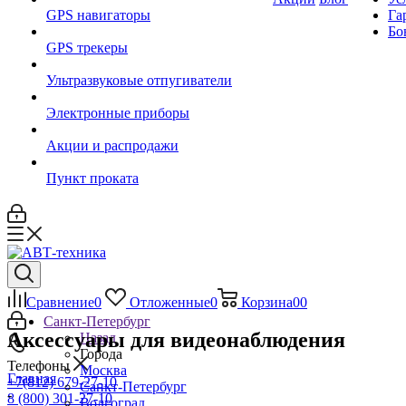
GPS навигаторы
Га
Бо
GPS трекеры
Ультразвуковые отпугиватели
Электронные приборы
Акции и распродажи
Пункт проката
Сравнение
0
Отложенные
0
Корзина
0
0
Санкт-Петербург
Аксессуары для видеонаблюдения
Назад
Города
Телефоны
Москва
Главная
+7(812) 679-27-10
Санкт-Петербург
-
8 (800) 301-27-10
Волгоград