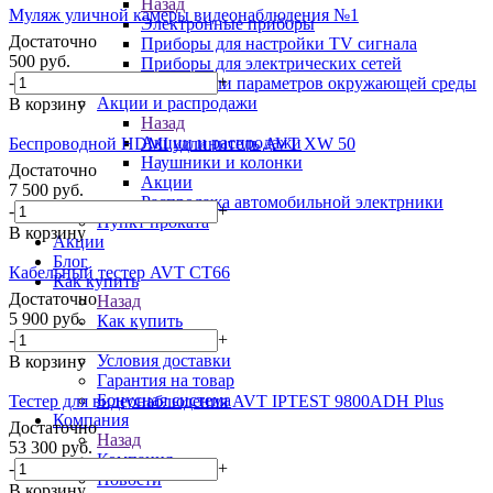
Назад
Муляж уличной камеры видеонаблюдения №1
Электронные приборы
Достаточно
Приборы для настройки TV сигнала
500
руб.
Приборы для электрических сетей
-
+
Измерители параметров окружающей среды
Акции и распродажи
В корзину
Назад
Акции и распродажи
Беспроводной HDMI удлинитель AVT XW 50
Наушники и колонки
Достаточно
Акции
7 500
руб.
Распродажа автомобильной электрники
-
+
Пункт проката
В корзину
Акции
Блог
Кабельный тестер AVT CT66
Как купить
Достаточно
Назад
5 900
руб.
Как купить
-
+
Условия оплаты
Условия доставки
В корзину
Гарантия на товар
Бонусная система
Тестер для видеонаблюдения AVT IPTEST 9800ADH Plus
Компания
Достаточно
Назад
53 300
руб.
Компания
-
+
Новости
В корзину