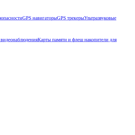
зопасности
GPS навигаторы
GPS трекеры
Ультразвуковые
 видеонаблюдения
Карты памяти и флеш накопители для