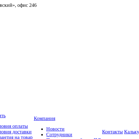
овский», офис 246
ить
Компания
ловия оплаты
Новости
ловия доставки
Контакты
Кальку
Сотрудники
рантия на товар