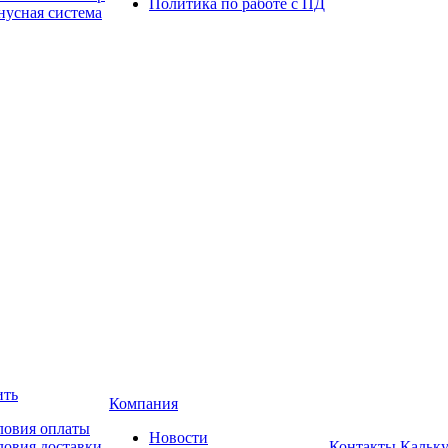
Политика по работе с ПД
нусная система
ить
Компания
ловия оплаты
Новости
ловия доставки
Контакты
Кальку