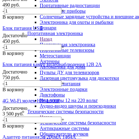
490
руб.
Портативные радиостанции
-
+
Оптические приборы
Солнечные зарядные устройства и внешние а
В корзину
Электроника для охоты и рыбалки
Фонари
Блок питания USB
Портативная электроника
Достаточно
Назад
450
руб.
Портативная электроника
-
+
Портативные телевизоры
В корзину
Метеостанции
Антенны
Блок питания камер видеонаблюдения 12В 2A
Автоматика для дома
Достаточно
Пульты ДУ для телевизоров
750
руб.
Лазерная цветомузыка для дискотеки
-
+
Элементы питания
Электронные подарки
В корзину
Диктофоны
Инверторы 12 на 220 вольт
4G Wi-Fi модем HW-L100F
Аудио-видео шнуры и переходники
Достаточно
Технические системы безопасности
3 500
руб.
Назад
-
+
Технические системы безопасности
В корзину
Антикражные системы
Обнаружители жучков
Адаптер питания 5в 200мА 1464А