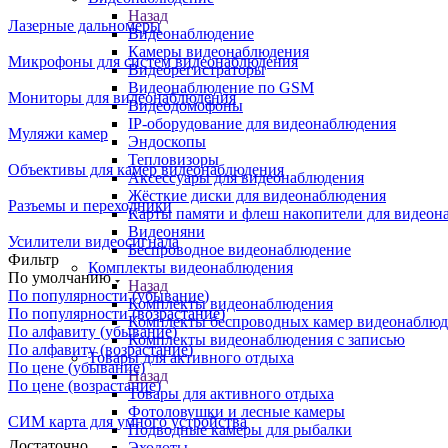
Назад
Лазерные дальномеры
Видеонаблюдение
Камеры видеонаблюдения
Микрофоны для систем видеонаблюдения
Видеорегистраторы
Видеонаблюдение по GSM
Мониторы для видеонаблюдения
Видеодомофоны
IP-оборудование для видеонаблюдения
Муляжи камер
Эндоскопы
Тепловизоры
Объективы для камер видеонаблюдения
Аксессуары для видеонаблюдения
Жёсткие диски для видеонаблюдения
Разъемы и переходники
Карты памяти и флеш накопители для видеон
Видеоняни
Усилители видеосигнала
Беспроводное видеонаблюдение
Фильтр
Комплекты видеонаблюдения
По умолчанию
Назад
По популярности (убывание)
Комплекты видеонаблюдения
По популярности (возрастание)
Комплекты беспроводных камер видеонаблюд
По алфавиту (убывание)
Комплекты видеонаблюдения с записью
По алфавиту (возрастание)
Товары для активного отдыха
По цене (убывание)
Назад
По цене (возрастание)
Товары для активного отдыха
Фотоловушки и лесные камеры
СИМ карта для умного устройства
Подводные камеры для рыбалки
Достаточно
Эхолоты