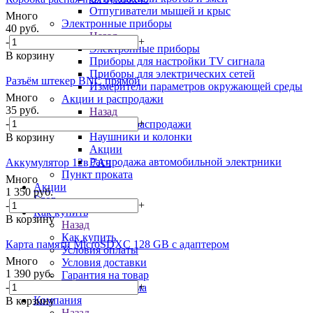
Отпугиватели мышей и крыс
Много
Электронные приборы
40
руб.
Назад
-
+
Электронные приборы
В корзину
Приборы для настройки TV сигнала
Приборы для электрических сетей
Разъём штекер BNC прямой
Измерители параметров окружающей среды
Много
Акции и распродажи
35
руб.
Назад
-
+
Акции и распродажи
Наушники и колонки
В корзину
Акции
Распродажа автомобильной электрники
Аккумулятор 12в 7Ач
Пункт проката
Много
Акции
1 350
руб.
Блог
-
+
Как купить
В корзину
Назад
Как купить
Карта памяти MicroSDXC 128 GB с адаптером
Условия оплаты
Много
Условия доставки
1 390
руб.
Гарантия на товар
-
+
Бонусная система
Компания
В корзину
Назад