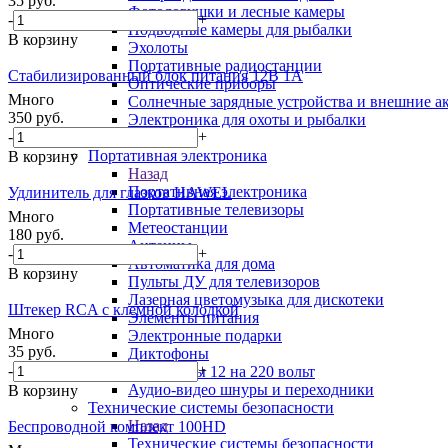
35
руб.
Фотоловушки и лесные камеры
-
+
Подводные камеры для рыбалки
В корзину
Эхолоты
Портативные радиостанции
Стабилизированный блок питания 12В 1A
Оптические приборы
Много
Солнечные зарядные устройства и внешние а
350
руб.
Электроника для охоты и рыбалки
-
+
Фонари
Портативная электроника
В корзину
Назад
Портативная электроника
Удлинитель для глазков HAWEL
Портативные телевизоры
Много
Метеостанции
180
руб.
Антенны
-
+
Автоматика для дома
В корзину
Пульты ДУ для телевизоров
Лазерная цветомузыка для дискотеки
Штекер RCA с клемной колодкой
Элементы питания
Много
Электронные подарки
35
руб.
Диктофоны
-
+
Инверторы 12 на 220 вольт
Аудио-видео шнуры и переходники
В корзину
Технические системы безопасности
Назад
Беспроводной комплект 100HD
Технические системы безопасности