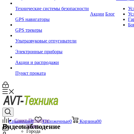
Технические системы безопасности
Ус
Акции
Блог
Ус
GPS навигаторы
Га
Бо
GPS трекеры
Ультразвуковые отпугиватели
Электронные приборы
Акции и распродажи
Пункт проката
Санкт-Петербург
Сравнение
0
Отложенные
0
Корзина
0
0
Видеонаблюдение
Назад
Города