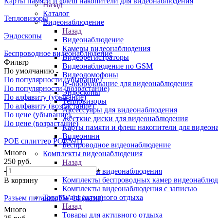
Карты памяти и флеш накопители для видеонаблюдения
Назад
Каталог
Тепловизоры
Видеонаблюдение
Назад
Эндоскопы
Видеонаблюдение
Камеры видеонаблюдения
Беспроводное видеонаблюдение
Видеорегистраторы
Фильтр
Видеонаблюдение по GSM
По умолчанию
Видеодомофоны
По популярности (убывание)
IP-оборудование для видеонаблюдения
По популярности (возрастание)
Эндоскопы
По алфавиту (убывание)
Тепловизоры
По алфавиту (возрастание)
Аксессуары для видеонаблюдения
По цене (убывание)
Жёсткие диски для видеонаблюдения
По цене (возрастание)
Карты памяти и флеш накопители для видеон
Видеоняни
POE сплиттер POE5911
Беспроводное видеонаблюдение
Много
Комплекты видеонаблюдения
250
руб.
Назад
-
+
Комплекты видеонаблюдения
Комплекты беспроводных камер видеонаблюд
В корзину
Комплекты видеонаблюдения с записью
Товары для активного отдыха
Разъем питания FW-14 (мама)
Назад
Много
Товары для активного отдыха