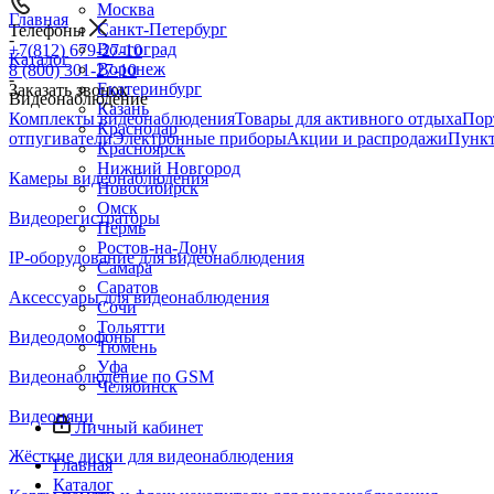
Москва
Главная
Санкт-Петербург
Телефоны
-
Волгоград
+7(812) 679-27-10
Каталог
Воронеж
8 (800) 301-27-10
-
Екатеринбург
Заказать звонок
Видеонаблюдение
Казань
Комплекты видеонаблюдения
Товары для активного отдыха
Пор
Краснодар
отпугиватели
Электронные приборы
Акции и распродажи
Пункт
Красноярск
Нижний Новгород
Камеры видеонаблюдения
Новосибирск
Омск
Видеорегистраторы
Пермь
Ростов-на-Дону
IP-оборудование для видеонаблюдения
Самара
Саратов
Аксессуары для видеонаблюдения
Сочи
Тольятти
Видеодомофоны
Тюмень
Уфа
Видеонаблюдение по GSM
Челябинск
Видеоняни
Личный кабинет
Жёсткие диски для видеонаблюдения
Главная
Каталог