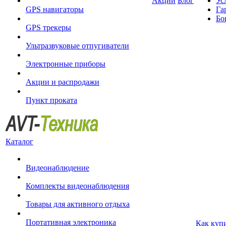
Акции
Блог
Ус
GPS навигаторы
Га
Бо
GPS трекеры
Ультразвуковые отпугиватели
Электронные приборы
Акции и распродажи
Пункт проката
Каталог
Видеонаблюдение
Комплекты видеонаблюдения
Товары для активного отдыха
Портативная электроника
Как куп