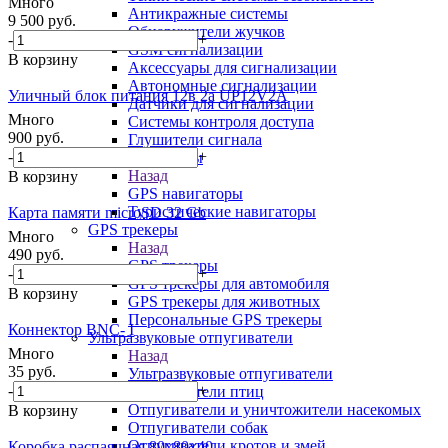
Много
Антикражные системы
9 500
руб.
Обнаружители жучков
-
+
GSM сигнализации
В корзину
Аксессуары для сигнализации
Автономные сигнализации
Уличный блок питания 12в 2а UP12V2A
Датчики для сигнализации
Много
Системы контроля доступа
900
руб.
Глушители сигнала
-
+
GPS навигаторы
Назад
В корзину
GPS навигаторы
Туристические навигаторы
Карта памяти microSD 32 Gb
GPS трекеры
Много
Назад
490
руб.
GPS трекеры
-
+
GPS трекеры для автомобиля
В корзину
GPS трекеры для животных
Персональные GPS трекеры
Коннектор BNC- I
Ультразвуковые отпугиватели
Много
Назад
35
руб.
Ультразвуковые отпугиватели
-
+
Отпугиватели птиц
Отпугиватели и уничтожители насекомых
В корзину
Отпугиватели собак
Отпугиватели кротов и змей
Коробка распаячная 80x80x40