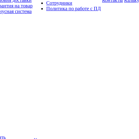
ловия доставки
Контакты
Кальку
Сотрудники
рантия на товар
Политика по работе с ПД
нусная система
ить