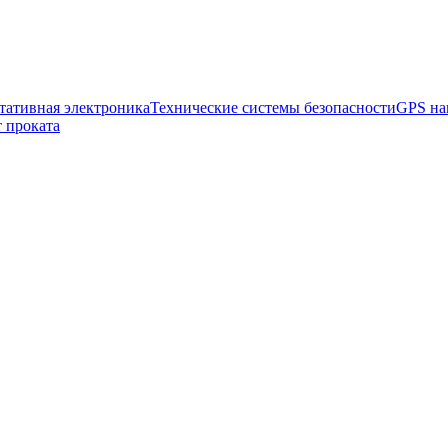
тативная электроника
Технические системы безопасности
GPS на
 проката