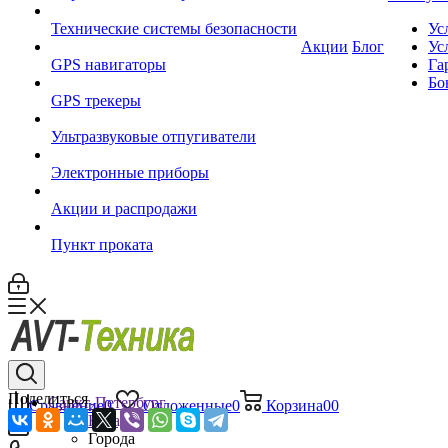
Технические системы безопасности
Ус
Акции
Блог
Ус
GPS навигаторы
Га
Бо
GPS трекеры
Ультразвуковые отпугиватели
Электронные приборы
Акции и распродажи
Пункт проката
Поделиться
Санкт-Петербург
Сравнение
0
Отложенные
0
Корзина
0
0
Назад
Города