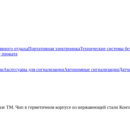
ивного отдыха
Портативная электроника
Технические системы бе
 проката
ии
Аксессуары для сигнализации
Автономные сигнализации
Датч
базе ТМ. Чип в герметичном корпусе из нержавеющей стали Кон