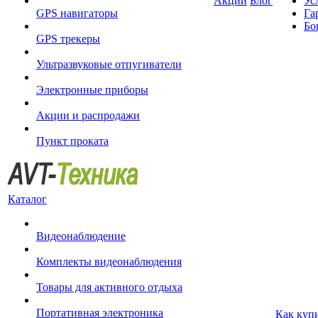
Акции
Блог
Ус
GPS навигаторы
Га
Бо
GPS трекеры
Ультразвуковые отпугиватели
Электронные приборы
Акции и распродажи
Пункт проката
Каталог
Видеонаблюдение
Комплекты видеонаблюдения
Товары для активного отдыха
Портативная электроника
Как куп