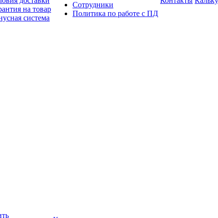
ловия доставки
Контакты
Кальку
Сотрудники
рантия на товар
Политика по работе с ПД
нусная система
ить