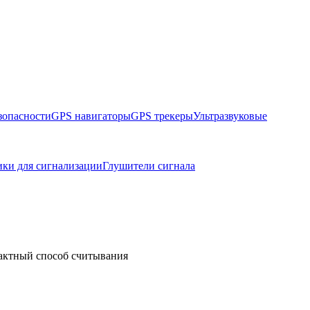
зопасности
GPS навигаторы
GPS трекеры
Ультразвуковые
ики для сигнализации
Глушители сигнала
тактный способ считывания