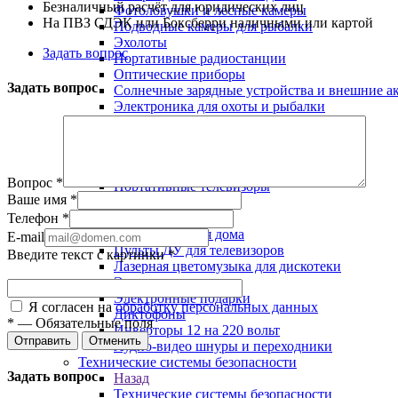
Безналичный расчёт для юридических лиц
Фотоловушки и лесные камеры
На ПВЗ СДЭК или Боксберри наличными или картой
Подводные камеры для рыбалки
Эхолоты
Задать вопрос
Портативные радиостанции
Оптические приборы
Задать вопрос
Солнечные зарядные устройства и внешние а
Электроника для охоты и рыбалки
Фонари
Портативная электроника
Назад
Портативная электроника
Вопрос
*
Портативные телевизоры
Ваше имя
*
Метеостанции
Телефон
*
Антенны
Автоматика для дома
E-mail
Пульты ДУ для телевизоров
Введите текст с картинки
*
Лазерная цветомузыка для дискотеки
Элементы питания
Электронные подарки
Я согласен на
обработку персональных данных
Диктофоны
*
—
Обязательные поля
Инверторы 12 на 220 вольт
Отправить
Отменить
Аудио-видео шнуры и переходники
Технические системы безопасности
Задать вопрос
Назад
Технические системы безопасности