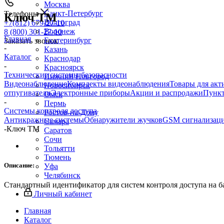
Москва
Санкт-Петербург
Телефоны
Ключ ТМ
Волгоград
+7(812) 679-27-10
Воронеж
8 (800) 301-27-10
Главная
Екатеринбург
Заказать звонок
-
Казань
Каталог
Краснодар
-
Красноярск
Технические системы безопасности
Нижний Новгород
Видеонаблюдение
Комплекты видеонаблюдения
Товары для акт
Новосибирск
отпугиватели
Электронные приборы
Акции и распродажи
Пункт
Омск
-
Пермь
Системы контроля доступа
Ростов-на-Дону
Антикражные системы
Обнаружители жучков
GSM сигнализац
Самара
-
Ключ ТМ
Саратов
Сочи
Тольятти
Тюмень
Описание:
Уфа
Челябинск
Стандартный идентификатор для систем контроля доступа на 
Личный кабинет
Главная
Каталог