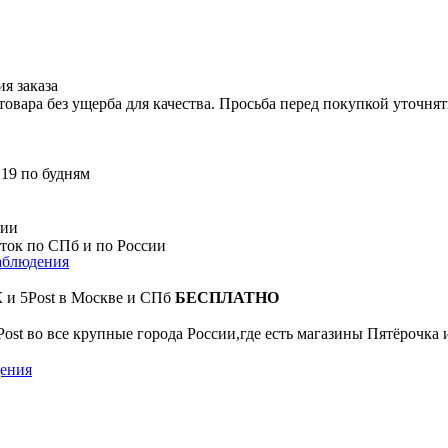
я заказа
вара без ущерба для качества. Просьба перед покупкой уточнят
 19 по будням
сии
сток по СПб и по России
аблюдения
К и 5Post в Москве и СПб
БЕСПЛАТНО
Post во все крупные города России,где есть магазины Пятёрочка
ения