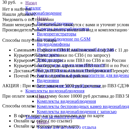
30
руб.
Назад
Каталог
Нет в наличии
Видеонаблюдение
Нашли дешевле?
Назад
Уведомить о поступлении
Видеонаблюдение
Наши менеджеры обязательно свяжутся с вами и уточнят услови
Камеры видеонаблюдения
Производитель может изменить внешний вид и комплектацию то
Видеорегистраторы
Видеонаблюдение по GSM
Способы получения товара
Видеодомофоны
IP-оборудование для видеонаблюдения
Самовывоз с офиса в СПб Измайловский 4 оф 246 с 11 до
Эндоскопы
Курьером Яндекс доставки по СПб ( по запросу)
Тепловизоры
Курьером СДЭК до адреса или ПВЗ по СПб и по России
Аксессуары для видеонаблюдения
Курьером Боксберри до адреса или ПВЗ по СПб и по Рос
Жёсткие диски для видеонаблюдения
Доставка 5Post до ПВЗ в магазинах Пятерочка и Перекрё
Карты памяти и флеш накопители для видеон
Почтой России в отдалённые районы
Видеоняни
Беспроводное видеонаблюдение
АКЦИЯ : При оплате заказа от 5000 руб доставка до ПВЗ СДЭ
Комплекты видеонаблюдения
Назад
При оплате заказа на сумму более 10000 руб доставка до ПВЗ 5
Комплекты видеонаблюдения
Способы оплаты
Комплекты беспроводных камер видеонаблюд
Комплекты видеонаблюдения с записью
В офисе через кассу наличными или по карте
Товары для активного отдыха
Онлайн на сайте ( по ссылке)
Назад
Онлайн на корпоративную карту
Товары для активного отдыха