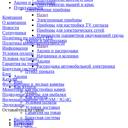
Акции и распродажи
Отпугиватели мышей и крыс
Пункт проката
Электронные приборы
Назад
Компания
Электронные приборы
О компании
Приборы для настройки TV сигнала
Новости
Приборы для электрических сетей
Сотрудники
Измерители параметров окружающей среды
Политика по работе с ПД
Акции и распродажи
Политика конфиденциальности
Назад
Информация
Акции и распродажи
Условия оплаты
Наушники и колонки
Условия доставки
Акции
Гарантия на товар
Распродажа автомобильной электрники
Бонусная система
Пункт проката
Блог
Акции
Каталог
Блог
Фотоловушки и лесные камеры
Как купить
Мониторы для настройки камер
Назад
Подводные камеры для рыбалки
Как купить
Видеонаблюдение по GSM / 3G/4G
Условия оплаты
Эндоскопы
Условия доставки
Оставайтесь на связи
Гарантия на товар
Бонусная система
Вконтакте
Компания
RUTUBE
Назад