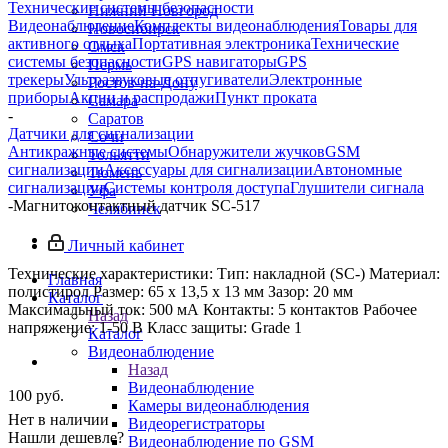
Технические системы безопасности
Нижний Новгород
Видеонаблюдение
Комплекты видеонаблюдения
Товары для
Новосибирск
активного отдыха
Портативная электроника
Технические
Омск
системы безопасности
GPS навигаторы
GPS
Пермь
трекеры
Ультразвуковые отпугиватели
Электронные
Ростов-на-Дону
приборы
Акции и распродажи
Пункт проката
Самара
-
Саратов
Датчики для сигнализации
Сочи
Антикражные системы
Обнаружители жучков
GSM
Тольятти
сигнализации
Аксессуары для сигнализации
Автономные
Тюмень
сигнализации
Системы контроля доступа
Глушители сигнала
Уфа
-
Магнитоконтактный датчик SC-517
Челябинск
Личный кабинет
Технические характеристики: Тип: накладной (SC-) Материал:
Главная
полистирол Размер: 65 х 13,5 х 13 мм Зазор: 20 мм
Каталог
Максимальный ток: 500 мА Контакты: 5 контактов Рабочее
Назад
напряжение: 1-50 В Класс защиты: Grade 1
Каталог
Видеонаблюдение
Назад
Видеонаблюдение
100
руб.
Камеры видеонаблюдения
Нет в наличии
Видеорегистраторы
Нашли дешевле?
Видеонаблюдение по GSM