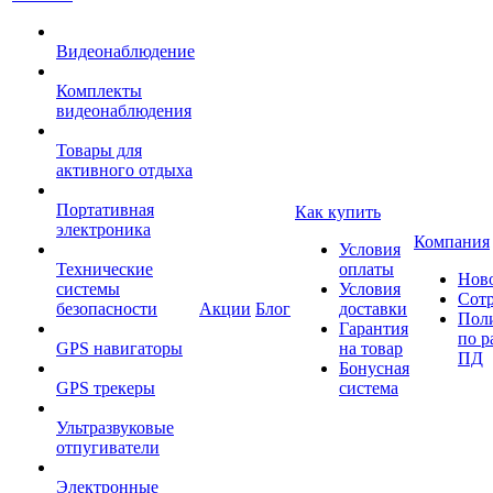
Видеонаблюдение
Комплекты
видеонаблюдения
Товары для
активного отдыха
Портативная
Как купить
электроника
Компания
Условия
Технические
оплаты
Нов
системы
Условия
Сот
безопасности
Акции
Блог
доставки
Пол
Гарантия
по р
GPS навигаторы
на товар
ПД
Бонусная
GPS трекеры
система
Ультразвуковые
отпугиватели
Электронные