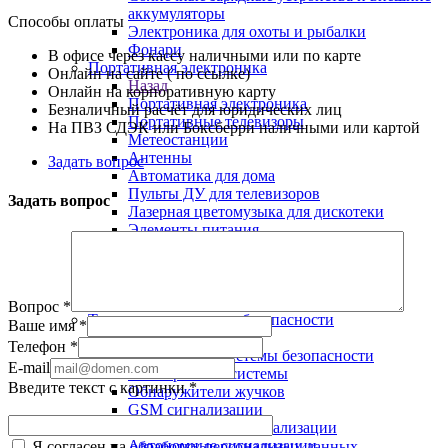
аккумуляторы
Способы оплаты
Электроника для охоты и рыбалки
Фонари
В офисе через кассу наличными или по карте
Портативная электроника
Онлайн на сайте ( по ссылке)
Назад
Онлайн на корпоративную карту
Портативная электроника
Безналичный расчёт для юридических лиц
Портативные телевизоры
На ПВЗ СДЭК или Боксберри наличными или картой
Метеостанции
Антенны
Задать вопрос
Автоматика для дома
Пульты ДУ для телевизоров
Задать вопрос
Лазерная цветомузыка для дискотеки
Элементы питания
Электронные подарки
Диктофоны
Инверторы 12 на 220 вольт
Аудио-видео шнуры и переходники
Вопрос
*
Технические системы безопасности
Ваше имя
*
Назад
Телефон
*
Технические системы безопасности
E-mail
Антикражные системы
Введите текст с картинки
*
Обнаружители жучков
GSM сигнализации
Аксессуары для сигнализации
Автономные сигнализации
Я согласен на
обработку персональных данных