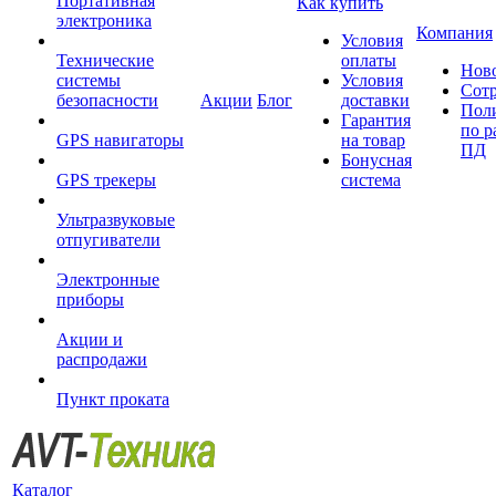
Портативная
Как купить
электроника
Компания
Условия
Технические
оплаты
Нов
системы
Условия
Сот
безопасности
Акции
Блог
доставки
Пол
Гарантия
по р
GPS навигаторы
на товар
ПД
Бонусная
GPS трекеры
система
Ультразвуковые
отпугиватели
Электронные
приборы
Акции и
распродажи
Пункт проката
Каталог