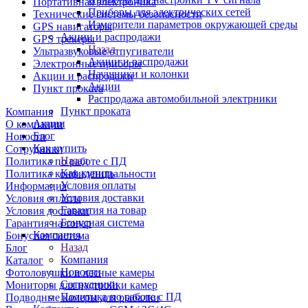
Портативная электроника
Приборы для электрических сетей
Технические системы безопасности
Измерители параметров окружающей среды
GPS навигаторы
Акции и распродажи
GPS трекеры
Назад
Ультразвуковые отпугиватели
Акции и распродажи
Электронные приборы
Наушники и колонки
Акции и распродажи
Акции
Пункт проката
Распродажа автомобильной электрники
Пункт проката
Компания
Акции
О компании
Блог
Новости
Как купить
Сотрудники
Назад
Политика по работе с ПД
Как купить
Политика конфиденциальности
Условия оплаты
Информация
Условия доставки
Условия оплаты
Гарантия на товар
Условия доставки
Бонусная система
Гарантия на товар
Компания
Бонусная система
Назад
Блог
Компания
Каталог
Новости
Фотоловушки и лесные камеры
Сотрудники
Мониторы для настройки камер
Политика по работе с ПД
Подводные камеры для рыбалки