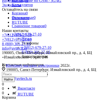
Контакты
Видеонаблюдение по GSM / 3G/4G
Калькулятор
Эндоскопы
Оставайтесь на связи
Корзина
0
Отложенные
0
Вконтакте
RUTUBE
Сравнение товаров
0
Наши контакты
+7(812) 679-27-10
+7(812) 679-27-10
Назад
+7(812) 679-27-10
Телефоны
8 (800) 301-27-10
+7(812) 679-27-10
info@avttech.ru
8 (800) 301-27-10
190005, Санкт-Петербург, Измайловский пр., д. 4, БЦ
Заказать звонок
«Измайловский», офис 246
Контактная информация
©
Интернет-магазин электроники
2022г.
190005, Санкт-Петербург, Измайловский пр., д. 4, БЦ
«Измайловский», офис 246
info@avttech.ru
Найти
0
Вконтакте
0
0
RUTUBE
Корзина