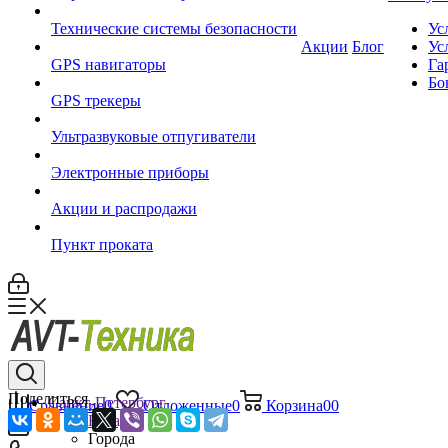
Технические системы безопасности
Ус
Акции
Блог
Ус
GPS навигаторы
Га
Бо
GPS трекеры
Ультразвуковые отпугиватели
Электронные приборы
Акции и распродажи
Пункт проката
Поделиться
Санкт-Петербург
Сравнение
0
Отложенные
0
Корзина
0
0
Назад
Города