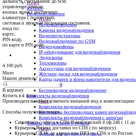
дальность считывания: до 6см;
Назад
управление замком;
Каталог
кнопка звонка диспетчеру;
Видеонаблюдение
клавиатура с подсветкой;
Назад
световая и звуковая индикация состояния;
Видеонаблюдение
вход по:
Камеры видеонаблюдения
карте,
Видеорегистраторы
PIN-коду,
Видеонаблюдение по GSM
по карте и PIN-коду.
Видеодомофоны
IP-оборудование для видеонаблюдения
Эндоскопы
Тепловизоры
4 100
руб.
Аксессуары для видеонаблюдения
Мало
Жёсткие диски для видеонаблюдения
Нашли дешевле?
Карты памяти и флеш накопители для видеон
-
+
Видеоняни
В корзину
Беспроводное видеонаблюдение
Купить в 1 клик
Комплекты видеонаблюдения
Производитель может изменить внешний вид и комплектацию то
Назад
Комплекты видеонаблюдения
Способы получения товара
Комплекты беспроводных камер видеонаблюд
Комплекты видеонаблюдения с записью
Самовывоз с офиса в СПб Измайловский 4 оф 246 с 11 до
Товары для активного отдыха
Курьером Яндекс доставки по СПб ( по запросу)
Назад
Курьером СДЭК до адреса или ПВЗ по СПб и по России
Товары для активного отдыха