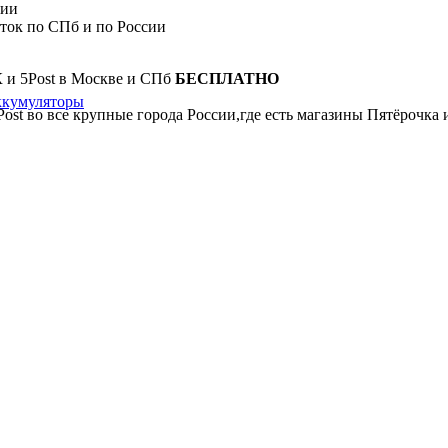
сии
сток по СПб и по России
К и 5Post в Москве и СПб
БЕСПЛАТНО
ккумуляторы
Post во все крупные города России,где есть магазины Пятёрочка