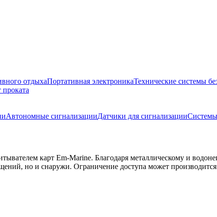
ивного отдыха
Портативная электроника
Технические системы бе
 проката
ии
Автономные сигнализации
Датчики для сигнализации
Системы
итывателем карт Em-Marine. Благодаря металлическому и водон
щений, но и снаружи. Ограничение доступа может производится 