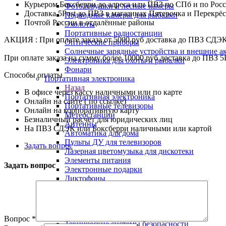
Курьером Боксберри до адреса или ПВЗ по СПб и по Рос
Фотоловушки и лесные камеры
Доставка 5Post до ПВЗ в магазинах Пятерочка и Перекрё
Подводные камеры для рыбалки
Почтой России в отдалённые районы
Эхолоты
Портативные радиостанции
АКЦИЯ : При оплате заказа от 5000 руб доставка до ПВЗ СДЭ
Оптические приборы
Солнечные зарядные устройства и внешние а
При оплате заказа на сумму более 10000 руб доставка до ПВЗ 5
Электроника для охоты и рыбалки
Фонари
Способы оплаты
Портативная электроника
Назад
В офисе через кассу наличными или по карте
Портативная электроника
Онлайн на сайте ( по ссылке)
Портативные телевизоры
Онлайн на корпоративную карту
Метеостанции
Безналичный расчёт для юридических лиц
Антенны
На ПВЗ СДЭК или Боксберри наличными или картой
Автоматика для дома
Пульты ДУ для телевизоров
Задать вопрос
Лазерная цветомузыка для дискотеки
Элементы питания
Задать вопрос
Электронные подарки
Диктофоны
Инверторы 12 на 220 вольт
Аудио-видео шнуры и переходники
Технические системы безопасности
Назад
Вопрос
*
Технические системы безопасности