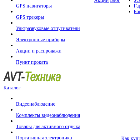
Акции
Блог
Ус
GPS навигаторы
Га
Бо
GPS трекеры
Ультразвуковые отпугиватели
Электронные приборы
Акции и распродажи
Пункт проката
Каталог
Видеонаблюдение
Комплекты видеонаблюдения
Товары для активного отдыха
Портативная электроника
Как куп