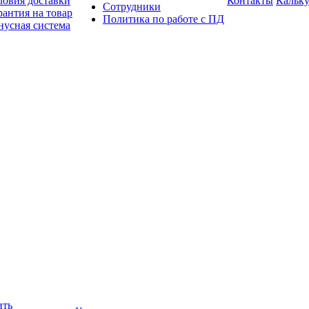
ловия доставки
Контакты
Кальку
Сотрудники
рантия на товар
Политика по работе с ПД
нусная система
ить