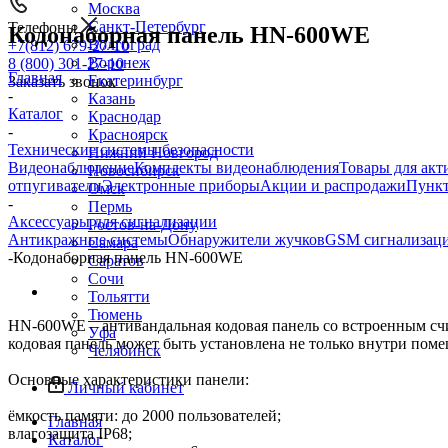
Москва
Санкт-Петербург
Телефоны
Кодонаборная панель HN-600WE
Волгоград
+7(812) 679-27-10
Воронеж
8 (800) 301-27-10
Главная
Екатеринбург
Заказать звонок
-
Казань
Каталог
Краснодар
-
Красноярск
Технические системы безопасности
Нижний Новгород
Видеонаблюдение
Комплекты видеонаблюдения
Товары для акт
Новосибирск
отпугиватели
Электронные приборы
Акции и распродажи
Пункт
Омск
-
Пермь
Аксессуары для сигнализации
Ростов-на-Дону
Антикражные системы
Обнаружители жучков
GSM сигнализац
Самара
-
Кодонаборная панель HN-600WE
Саратов
Сочи
Тольятти
Тюмень
HN-600WE – антивандальная кодовая панель со встроенным сч
Уфа
кодовая панель может быть установлена не только внутри поме
Челябинск
Основные характеристики панели:
Личный кабинет
ёмкость памяти: до 2000 пользователей;
Главная
влагозащита IP68;
Каталог