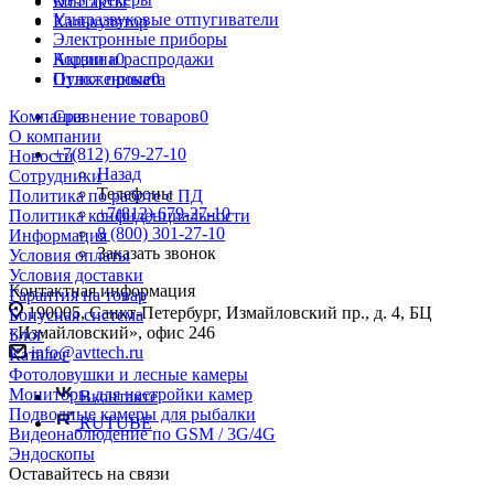
Контакты
Ультразвуковые отпугиватели
Калькулятор
Электронные приборы
Акции и распродажи
Корзина
0
Пункт проката
Отложенные
0
Компания
Сравнение товаров
0
О компании
+7(812) 679-27-10
Новости
Назад
Сотрудники
Телефоны
Политика по работе с ПД
+7(812) 679-27-10
Политика конфиденциальности
8 (800) 301-27-10
Информация
Заказать звонок
Условия оплаты
Условия доставки
Контактная информация
Гарантия на товар
190005, Санкт-Петербург, Измайловский пр., д. 4, БЦ
Бонусная система
«Измайловский», офис 246
Блог
info@avttech.ru
Каталог
Фотоловушки и лесные камеры
Мониторы для настройки камер
Вконтакте
Подводные камеры для рыбалки
RUTUBE
Видеонаблюдение по GSM / 3G/4G
Эндоскопы
Оставайтесь на связи