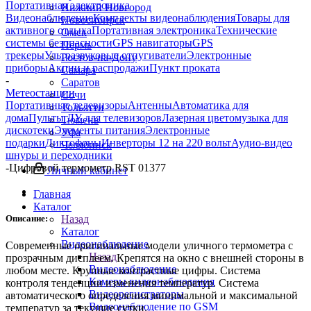
Портативная электроника
Нижний Новгород
Видеонаблюдение
Комплекты видеонаблюдения
Товары для
Новосибирск
активного отдыха
Портативная электроника
Технические
Омск
системы безопасности
GPS навигаторы
GPS
Пермь
трекеры
Ультразвуковые отпугиватели
Электронные
Ростов-на-Дону
приборы
Акции и распродажи
Пункт проката
Самара
-
Саратов
Метеостанции
Сочи
Портативные телевизоры
Антенны
Автоматика для
Тольятти
дома
Пульты ДУ для телевизоров
Лазерная цветомузыка для
Тюмень
дискотеки
Элементы питания
Электронные
Уфа
подарки
Диктофоны
Инверторы 12 на 220 вольт
Аудио-видео
Челябинск
шнуры и переходники
-
Цифровой термометр RST 01377
Личный кабинет
Главная
Каталог
Описание:
Назад
Каталог
Видеонаблюдение
Современные оригинальные модели уличного термометра с
Назад
прозрачным дисплеем. Крепятся на окно с внешней стороны в
Видеонаблюдение
любом месте. Крупные контрастные цифры. Система
Камеры видеонаблюдения
контроля тенденции изменения температур. Система
Видеорегистраторы
автоматического определения минимальной и максимальной
Видеонаблюдение по GSM
температур за текущие сутки.