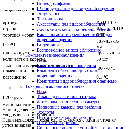
Видеодомофоны
IP-оборудование для видеонаблюдения
Спецификация:
Эндоскопы
Тепловизоры
артикул
RST01377
Аксессуары для видеонаблюдения
страна
Швеция/КНР
Жёсткие диски для видеонаблюдения
Карты памяти и флеш накопители для
торговая марка
RST
видеонаблюдения
70х98х2х22
размер
Видеоняни
мм
Беспроводное видеонаблюдение
цвет корпуса
прозрачный
Комплекты видеонаблюдения
количество в коробке
50 шт
Назад
диапазон измеряемых температур в
Комплекты видеонаблюдения
-30~70 °С
помещении
Комплекты беспроводных камер
видеонаблюдения
разрешение
0,1 °С
Комплекты видеонаблюдения с записью
Товары для активного отдыха
Назад
Товары для активного отдыха
1 200
руб.
Фотоловушки и лесные камеры
Нет в наличии
Подводные камеры для рыбалки
Нашли дешевле?
Эхолоты
Уведомить о поступлении
Портативные радиостанции
Наши менеджеры обязательно свяжутся с вами и уточнят
Оптические приборы
условия заказа
Солнечные зарядные устройства и внешние