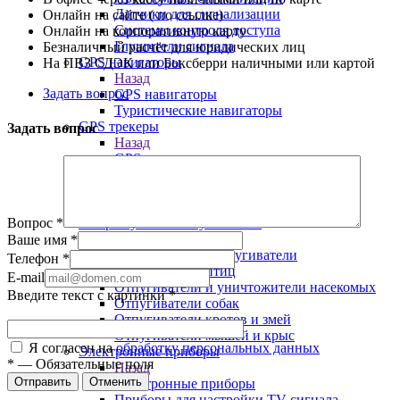
Датчики для сигнализации
Онлайн на сайте ( по ссылке)
Системы контроля доступа
Онлайн на корпоративную карту
Глушители сигнала
Безналичный расчёт для юридических лиц
GPS навигаторы
На ПВЗ СДЭК или Боксберри наличными или картой
Назад
Задать вопрос
GPS навигаторы
Туристические навигаторы
GPS трекеры
Задать вопрос
Назад
GPS трекеры
GPS трекеры для автомобиля
GPS трекеры для животных
Персональные GPS трекеры
Ультразвуковые отпугиватели
Вопрос
*
Назад
Ваше имя
*
Ультразвуковые отпугиватели
Телефон
*
Отпугиватели птиц
E-mail
Отпугиватели и уничтожители насекомых
Введите текст с картинки
*
Отпугиватели собак
Отпугиватели кротов и змей
Отпугиватели мышей и крыс
Я согласен на
обработку персональных данных
Электронные приборы
*
—
Обязательные поля
Назад
Отправить
Отменить
Электронные приборы
Приборы для настройки TV сигнала