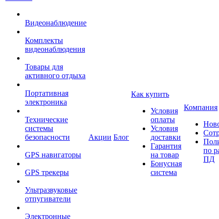
Видеонаблюдение
Комплекты
видеонаблюдения
Товары для
активного отдыха
Портативная
Как купить
электроника
Компания
Условия
Технические
оплаты
Нов
системы
Условия
Сот
безопасности
Акции
Блог
доставки
Пол
Гарантия
по р
GPS навигаторы
на товар
ПД
Бонусная
GPS трекеры
система
Ультразвуковые
отпугиватели
Электронные