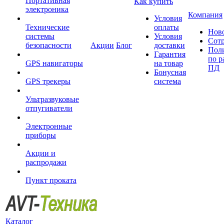
Портативная
Как купить
электроника
Компания
Условия
Технические
оплаты
Нов
системы
Условия
Сот
безопасности
Акции
Блог
доставки
Пол
Гарантия
по р
GPS навигаторы
на товар
ПД
Бонусная
GPS трекеры
система
Ультразвуковые
отпугиватели
Электронные
приборы
Акции и
распродажи
Пункт проката
Каталог