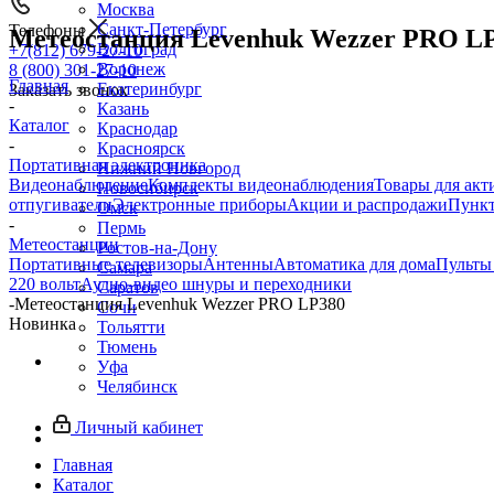
Москва
Санкт-Петербург
Телефоны
Метеостанция Levenhuk Wezzer PRO L
Волгоград
+7(812) 679-27-10
Воронеж
8 (800) 301-27-10
Главная
Екатеринбург
Заказать звонок
-
Казань
Каталог
Краснодар
-
Красноярск
Портативная электроника
Нижний Новгород
Видеонаблюдение
Комплекты видеонаблюдения
Товары для акт
Новосибирск
отпугиватели
Электронные приборы
Акции и распродажи
Пункт
Омск
-
Пермь
Метеостанции
Ростов-на-Дону
Портативные телевизоры
Антенны
Автоматика для дома
Пульты
Самара
220 вольт
Аудио-видео шнуры и переходники
Саратов
-
Метеостанция Levenhuk Wezzer PRO LP380
Сочи
Новинка
Тольятти
Тюмень
Уфа
Челябинск
Личный кабинет
Главная
Каталог