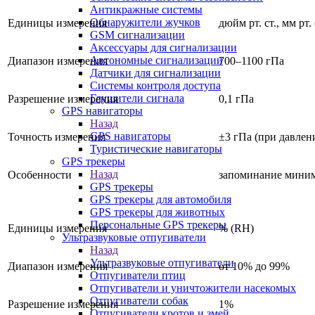
Антикражные системы
Обнаружители жучков
Единицы измерения
дюйм рт. ст., мм рт.
GSM сигнализации
Аксессуары для сигнализации
Автономные сигнализации
Диапазон измерения
700–1100 гПа
Датчики для сигнализации
Системы контроля доступа
Глушители сигнала
Разрешение измерения
0,1 гПа
GPS навигаторы
Назад
GPS навигаторы
Точность измерения
±3 гПа (при давлен
Туристические навигаторы
GPS трекеры
Назад
Особенности
запоминание миниму
GPS трекеры
GPS трекеры для автомобиля
GPS трекеры для животных
Персональные GPS трекеры
Единицы измерения
% (RH)
Ультразвуковые отпугиватели
Назад
Ультразвуковые отпугиватели
Диапазон измерения
от 10% до 99%
Отпугиватели птиц
Отпугиватели и уничтожители насекомых
Отпугиватели собак
Разрешение измерения
1%
Отпугиватели кротов и змей