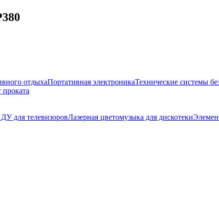
P380
ивного отдыха
Портативная электроника
Технические системы бе
 проката
 ДУ для телевизоров
Лазерная цветомузыка для дискотеки
Элемен