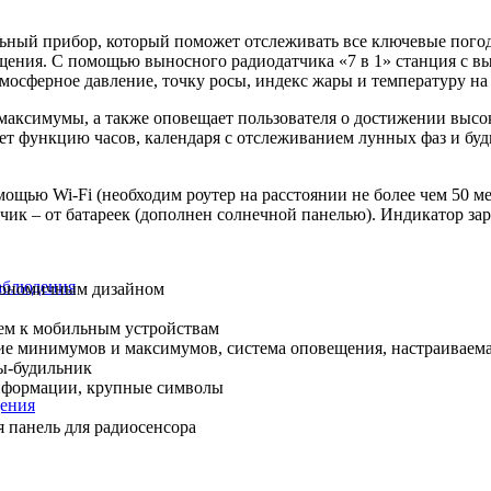
ьный прибор, который поможет отслеживать все ключевые погод
ения. С помощью выносного радиодатчика «7 в 1» станция с выс
тмосферное давление, точку росы, индекс жары и температуру на
ксимумы, а также оповещает пользователя о достижении высок
ет функцию часов, календаря с отслеживанием лунных фаз и буд
щью Wi-Fi (необходим роутер на расстоянии не более чем 50 ме
тчик – от батареек (дополнен солнечной панелью). Индикатор за
аблюдения
гономичным дизайном
ем к мобильным устройствам
е минимумов и максимумов, система оповещения, настраиваема
ы-будильник
информации, крупные символы
ения
я панель для радиосенсора