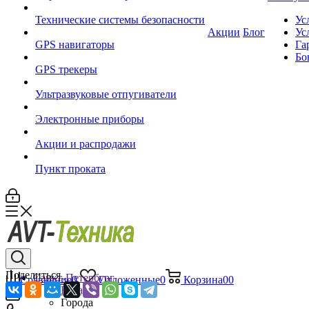
Технические системы безопасности
Ус
Акции
Блог
Ус
GPS навигаторы
Га
Бо
GPS трекеры
Ультразвуковые отпугиватели
Электронные приборы
Акции и распродажи
Пункт проката
Поделиться
Санкт-Петербург
Сравнение
0
Отложенные
0
Корзина
0
0
Назад
Города