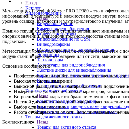
Назад
Каталог
Метеостанция Levenhuk Wezzer PRO LP380 – это профессионал
Видеонаблюдение
информацией о температуре и влажности воздуха внутри помещ
Назад
уровень осадков, влажности и ультрафиолетового излучения, а
Видеонаблюдение
Камеры видеонаблюдения
Помимо текущих измерений станция запоминает минимумы и ма
Видеорегистраторы
опорных значений. Для дополнительного удобства станция име
Видеонаблюдение по GSM
подсветкой.
Видеодомофоны
IP-оборудование для видеонаблюдения
Метеостанция может подключаться к сторонним гаджетам с помо
Эндоскопы
модуль станции работает от батареек или от сети, выносной да
Тепловизоры
Аксессуары для видеонаблюдения
Основные особенности:
Жёсткие диски для видеонаблюдения
Карты памяти и флеш накопители для видеон
Профессиональный прибор с простым управлением и эр
Видеоняни
Высокая точность измерений
Беспроводное видеонаблюдение
Выносной радиодатчик на батарейках, Wi-Fi-подключени
Комплекты видеонаблюдения
Измерение актуальных погодных параметров, запоминани
Назад
Встроенный календарь с отображением лунных фаз и час
Комплекты видеонаблюдения
Цветной дисплей с подсветкой, удобное расположение 
Комплекты беспроводных камер видеонаблюд
Выбор единиц измерения
Комплекты видеонаблюдения с записью
Работа от батареек или от сети, дополнительная солнечна
Товары для активного отдыха
Комплектация:
Назад
Товары для активного отдыха