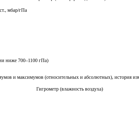
 ст., мбар/гПа
ии ниже 700–1100 гПа)
мов и максимумов (относительных и абсолютных), история изме
Гигрометр (влажность воздуха)