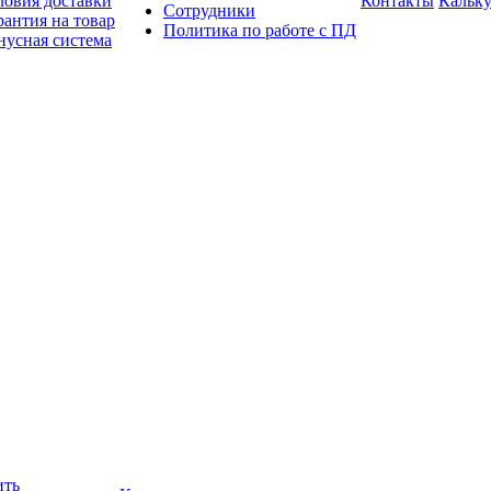
ловия доставки
Контакты
Кальку
Сотрудники
рантия на товар
Политика по работе с ПД
нусная система
ить