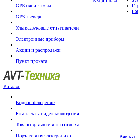
Акции
Блог
Ус
GPS навигаторы
Га
Бо
GPS трекеры
Ультразвуковые отпугиватели
Электронные приборы
Акции и распродажи
Пункт проката
Каталог
Видеонаблюдение
Комплекты видеонаблюдения
Товары для активного отдыха
Портативная электроника
Как куп