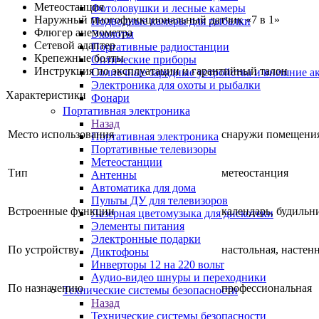
Метеостанция
Фотоловушки и лесные камеры
Наружный многофункциональный датчик «7 в 1»
Подводные камеры для рыбалки
Флюгер анемометра
Эхолоты
Сетевой адаптер
Портативные радиостанции
Крепежные болты
Оптические приборы
Инструкция по эксплуатации и гарантийный талон
Солнечные зарядные устройства и внешние а
Электроника для охоты и рыбалки
Характеристики
Фонари
Портативная электроника
Назад
Место использования
снаружи помещения
Портативная электроника
Портативные телевизоры
Метеостанции
Тип
метеостанция
Антенны
Автоматика для дома
Пульты ДУ для телевизоров
Встроенные функции
календарь, будильн
Лазерная цветомузыка для дискотеки
Элементы питания
Электронные подарки
По устройству
настольная, настен
Диктофоны
Инверторы 12 на 220 вольт
Аудио-видео шнуры и переходники
По назначению
профессиональная
Технические системы безопасности
Назад
Технические системы безопасности