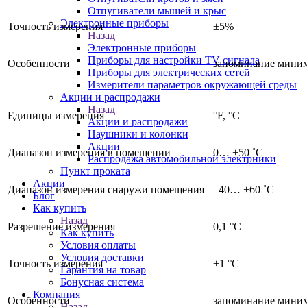
Отпугиватели мышей и крыс
Электронные приборы
Точность измерения
±5%
Назад
Электронные приборы
Приборы для настройки TV сигнала
Особенности
запоминание миним
Приборы для электрических сетей
Измерители параметров окружающей среды
Акции и распродажи
Назад
Единицы измерения
°F, °C
Акции и распродажи
Наушники и колонки
Акции
Диапазон измерения в помещении
0… +50 ˚C
Распродажа автомобильной электрники
Пункт проката
Акции
Диапазон измерения снаружи помещения
–40… +60 ˚C
Блог
Как купить
Назад
Разрешение измерения
0,1 °C
Как купить
Условия оплаты
Условия доставки
Точность измерения
±1 °C
Гарантия на товар
Бонусная система
Компания
Особенности
запоминание миним
Назад