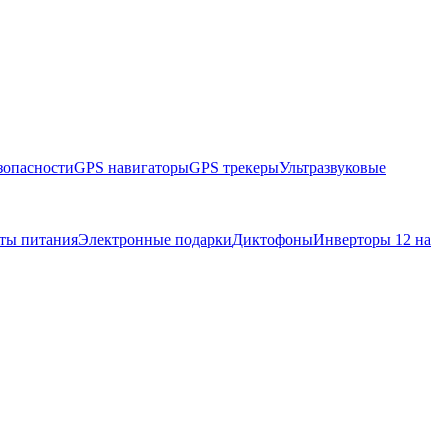
зопасности
GPS навигаторы
GPS трекеры
Ультразвуковые
ты питания
Электронные подарки
Диктофоны
Инверторы 12 на