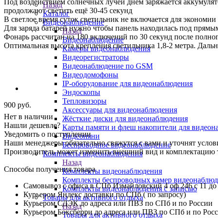
Под воздействием солнечных лучей днём заряжается аккумулято
Назад
продолжают светить ещё 30-45 секунд
Каталог
В светлое время суток светильник не включается для экономии 
Видеонаблюдение
Для заряда батарей нужно чтобы панель находилась под прямы
Назад
Фонарь рассчитан на 180 включений по 30 секунд после полного
Видеонаблюдение
Оптимальная высота крепления светильника 1,8-2 метра. Дальн
Камеры видеонаблюдения
Видеорегистраторы
Видеонаблюдение по GSM
Видеодомофоны
IP-оборудование для видеонаблюдения
Эндоскопы
Тепловизоры
900
руб.
Аксессуары для видеонаблюдения
Нет в наличии
Жёсткие диски для видеонаблюдения
Нашли дешевле?
Карты памяти и флеш накопители для видеон
Уведомить о поступлении
Видеоняни
Наши менеджеры обязательно свяжутся с вами и уточнят услови
Беспроводное видеонаблюдение
Производитель может изменить внешний вид и комплектацию то
Комплекты видеонаблюдения
Назад
Способы получения товара
Комплекты видеонаблюдения
Комплекты беспроводных камер видеонаблюд
Самовывоз с офиса в СПб Измайловский 4 оф 246 с 11 до
Комплекты видеонаблюдения с записью
Курьером Яндекс доставки по СПб ( по запросу)
Товары для активного отдыха
Курьером СДЭК до адреса или ПВЗ по СПб и по России
Назад
Курьером Боксберри до адреса или ПВЗ по СПб и по Рос
Товары для активного отдыха