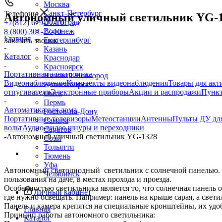
Москва
Санкт-Петербург
Телефоны
Автономный уличный светильник YG-
Волгоград
+7(812) 679-27-10
Воронеж
8 (800) 301-27-10
Главная
Екатеринбург
Заказать звонок
-
Казань
Каталог
Краснодар
-
Красноярск
Портативная электроника
Нижний Новгород
Видеонаблюдение
Комплекты видеонаблюдения
Товары для акт
Новосибирск
отпугиватели
Электронные приборы
Акции и распродажи
Пункт
Омск
-
Пермь
Автоматика для дома
Ростов-на-Дону
Портативные телевизоры
Метеостанции
Антенны
Пульты ДУ для
Самара
вольт
Аудио-видео шнуры и переходники
Саратов
-
Автономный уличный светильник YG-1328
Сочи
Тольятти
Тюмень
Уфа
Автономный светодиодный светильник с солнечной панелью. Мо
Челябинск
пользования на даче, в местах прохода и проезда.
Особенностью светильника является то, что солнечная панель о
Личный кабинет
где нужно освещать. Например: панель на крыше сарая, а свети
Панель и камера крепятся на специальные кронштейны, их удо
Главная
Принцип работы автономного светильника:
Каталог