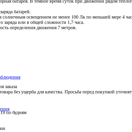
рная батарея. В тёмное время суток при движении рядом тёплог
заряда батарей.
м солнечным освещением не менее 100 Лк по меньшей мере 4 час
 заряда или в общей сложности 1,7 часа.
ость определения движения 7 метров.
аблюдения
я заказа
вара без ущерба для качества. Просьба перед покупкой уточнят
ения
 19 по будням
сии