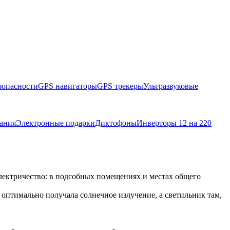
зопасности
GPS навигаторы
GPS трекеры
Ультразвуковые
ания
Электронные подарки
Диктофоны
Инверторы 12 на 220
лектричество: в подсобных помещениях и местах общего
 оптимально получала солнечное излучение, а светильник там,