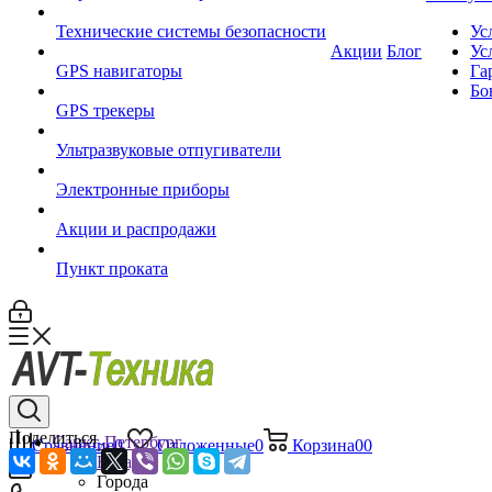
Технические системы безопасности
Ус
Акции
Блог
Ус
GPS навигаторы
Га
Бо
GPS трекеры
Ультразвуковые отпугиватели
Электронные приборы
Акции и распродажи
Пункт проката
Поделиться
Санкт-Петербург
Сравнение
0
Отложенные
0
Корзина
0
0
Назад
Города