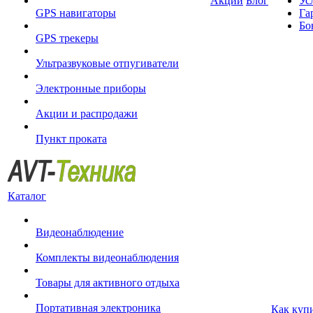
Акции
Блог
Ус
GPS навигаторы
Га
Бо
GPS трекеры
Ультразвуковые отпугиватели
Электронные приборы
Акции и распродажи
Пункт проката
Каталог
Видеонаблюдение
Комплекты видеонаблюдения
Товары для активного отдыха
Портативная электроника
Как куп