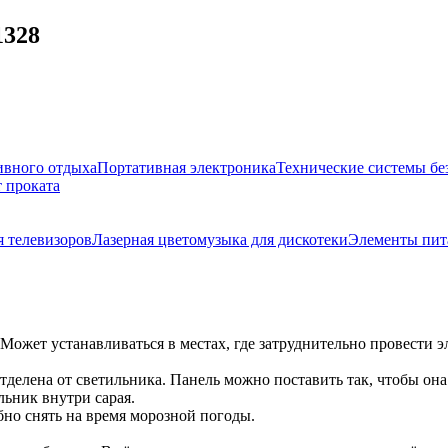
1328
ивного отдыха
Портативная электроника
Технические системы бе
 проката
 телевизоров
Лазерная цветомузыка для дискотеки
Элементы пит
жет устанавливаться в местах, где затруднительно провести э
тделена от светильника. Панель можно поставить так, чтобы она
льник внутри сарая.
бно снять на время морозной погоды.