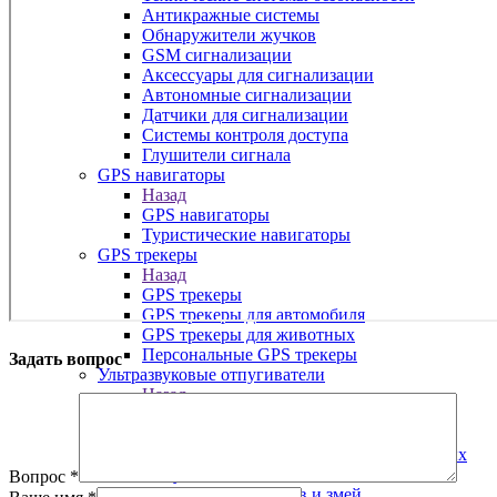
Антикражные системы
Обнаружители жучков
GSM сигнализации
Аксессуары для сигнализации
Автономные сигнализации
Датчики для сигнализации
Системы контроля доступа
Глушители сигнала
GPS навигаторы
Назад
GPS навигаторы
Туристические навигаторы
GPS трекеры
Назад
GPS трекеры
GPS трекеры для автомобиля
GPS трекеры для животных
Персональные GPS трекеры
Задать вопрос
Ультразвуковые отпугиватели
Назад
Ультразвуковые отпугиватели
Отпугиватели птиц
Отпугиватели и уничтожители насекомых
Отпугиватели собак
Вопрос
*
Отпугиватели кротов и змей