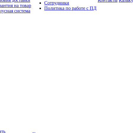
ловия доставки
Контакты
Кальку
Сотрудники
рантия на товар
Политика по работе с ПД
нусная система
ить