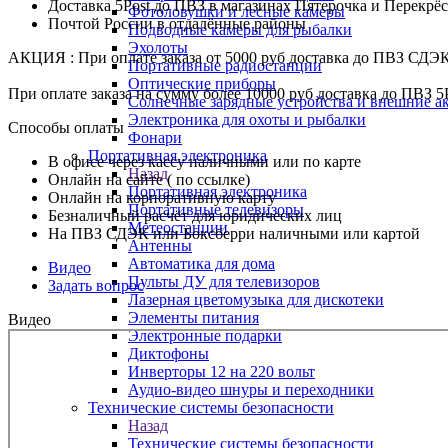
Доставка 5Post до ПВЗ в магазинах Пятерочка и Перекрё
Фотоловушки и лесные камеры
Почтой России в отдалённые районы
Подводные камеры для рыбалки
Эхолоты
АКЦИЯ : При оплате заказа от 5000 руб доставка до ПВЗ СДЭ
Портативные радиостанции
Оптические приборы
При оплате заказа на сумму более 10000 руб доставка до ПВЗ 5
Солнечные зарядные устройства и внешние а
Электроника для охоты и рыбалки
Способы оплаты
Фонари
Портативная электроника
В офисе через кассу наличными или по карте
Назад
Онлайн на сайте ( по ссылке)
Портативная электроника
Онлайн на корпоративную карту
Портативные телевизоры
Безналичный расчёт для юридических лиц
Метеостанции
На ПВЗ СДЭК или Боксберри наличными или картой
Антенны
Автоматика для дома
Видео
Пульты ДУ для телевизоров
Задать вопрос
Лазерная цветомузыка для дискотеки
Элементы питания
Видео
Электронные подарки
Диктофоны
Инверторы 12 на 220 вольт
Аудио-видео шнуры и переходники
Технические системы безопасности
Назад
Технические системы безопасности