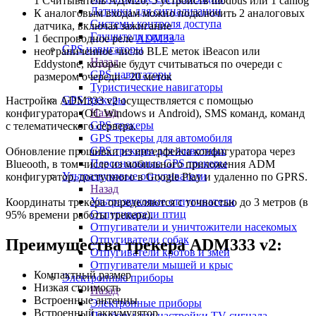
1 Считыватель АДМ20, 5 устройств modbus или 1 сanlog
Датчики для сигнализации
К аналоговым входам можно подключить 2 аналоговых
Системы контроля доступа
датчика, включая зажигание
Глушители сигнала
1 беспроводное реле
ADM33
GPS навигаторы
неограниченное число BLE меток iBeacon или
Назад
Eddystone, которые будут считываться по очереди с
GPS навигаторы
размером очереди - 20 меток
Туристические навигаторы
GPS трекеры
Настройка ADM333 v2 осуществляется с помощью
Назад
конфигуратора (ОС Windows и Android), SMS команд, команд
GPS трекеры
с телематического сервера.
GPS трекеры для автомобиля
GPS трекеры для животных
Обновление прошивки из интерфейса конфигуратора через
Персональные GPS трекеры
Blueooth, в том числе из мобильного приложения ADM
Ультразвуковые отпугиватели
конфигуратор, доступного в Google Play и удаленно по GPRS.
Назад
Ультразвуковые отпугиватели
Координаты трекера определяются с точностью до 3 метров (в
Отпугиватели птиц
95% времени работы трекера).
Отпугиватели и уничтожители насекомых
Отпугиватели собак
Преимущества трекера ADM333 v2:
Отпугиватели кротов и змей
Отпугиватели мышей и крыс
Компактный размер
Электронные приборы
Низкая стоимость
Назад
Встроенные антенны
Электронные приборы
Встроенный аккумулятор
Приборы для настройки TV сигнала