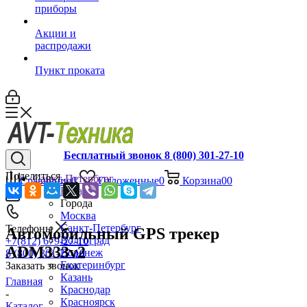
приборы
Акции и
распродажи
Пункт проката
Бесплатный звонок 8 (800) 301-27-10
Поделиться
Санкт-Петербург
Сравнение
0
Отложенные
0
Корзина
0
0
Назад
Города
Москва
Санкт-Петербург
Телефоны
Автомобильный GPS трекер
Волгоград
+7(812) 679-27-10
ADM333v2
Воронеж
8 (800) 301-27-10
Екатеринбург
Заказать звонок
Казань
Главная
Краснодар
-
Красноярск
Каталог