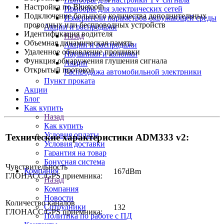
Настройка по Bluetooth
Приборы для электрических сетей
Подключение большого количества дополнительных
Измерители параметров окружающей среды
проводных или беспроводных устройств
Акции и распродажи
Идентификация водителя
Назад
Объемная динамическая память
Акции и распродажи
Удаленное обновление прошивки
Наушники и колонки
Функция обнаружения глушения сигнала
Акции
Открытый протокол
Распродажа автомобильной электрники
Пункт проката
Акции
Блог
Как купить
Назад
Как купить
Условия оплаты
Технические характеристики ADM333 v2:
Условия доставки
Гарантия на товар
Бонусная система
Чувствительность
Компания
167dBm
ГЛОНАСС/GPS приемника:
Назад
Компания
Новости
Количество каналов
Сотрудники
132
ГЛОНАСС/GPS приемника:
Политика по работе с ПД