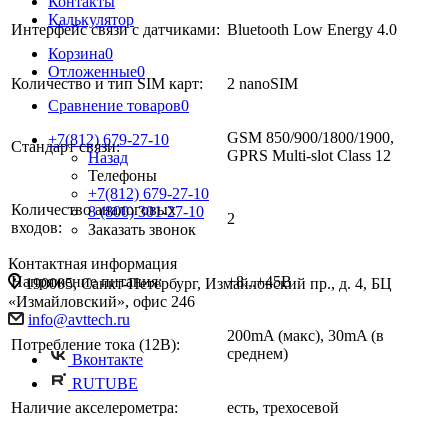
Контакты
Калькулятор
Интерфейс связи с датчиками:
Bluetooth Low Energy 4.0
Корзина
0
Отложенные
0
Количество и тип SIM карт:
2 nanoSIM
Сравнение товаров
0
GSM 850/900/1800/1900,
+7(812) 679-27-10
Стандарт связи:
GPRS Multi-slot Class 12
Назад
Телефоны
+7(812) 679-27-10
Количество аналоговых
8 (800) 301-27-10
2
входов:
Заказать звонок
Контактная информация
Напряжение питания:
+8...+45В
190005, Санкт-Петербург, Измайловский пр., д. 4, БЦ
«Измайловский», офис 246
info@avttech.ru
200mA (макс), 30mA (в
Потребление тока (12В):
среднем)
Вконтакте
RUTUBE
Наличие акселерометра:
есть, трехосевой