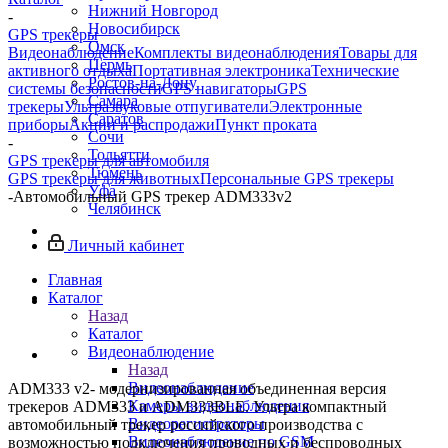
Нижний Новгород
-
Новосибирск
GPS трекеры
Омск
Видеонаблюдение
Комплекты видеонаблюдения
Товары для
Пермь
активного отдыха
Портативная электроника
Технические
Ростов-на-Дону
системы безопасности
GPS навигаторы
GPS
Самара
трекеры
Ультразвуковые отпугиватели
Электронные
Саратов
приборы
Акции и распродажи
Пункт проката
Сочи
-
Тольятти
GPS трекеры для автомобиля
Тюмень
GPS трекеры для животных
Персональные GPS трекеры
Уфа
-
Автомобильный GPS трекер ADM333v2
Челябинск
Личный кабинет
Главная
Каталог
Назад
Каталог
Видеонаблюдение
Назад
Видеонаблюдение
ADM333 v2- модернизированная объединенная версия
Камеры видеонаблюдения
трекеров ADM333 и ADM333BLE. Ультра компактный
Видеорегистраторы
автомобильный трекер российского производства с
Видеонаблюдение по GSM
возможностью подключения проводных и беспроводных