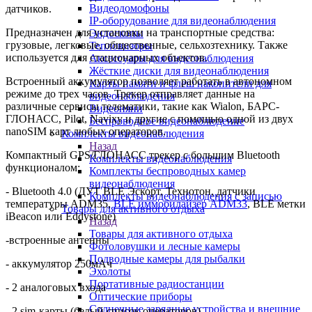
Видеодомофоны
датчиков.
IP-оборудование для видеонаблюдения
Предназначен для установки на транспортные средства:
Эндоскопы
грузовые, легковые, общественные, сельхозтехнику. Также
Тепловизоры
используется для стационарных объектов.
Аксессуары для видеонаблюдения
Жёсткие диски для видеонаблюдения
Встроенный аккумулятор позволяет работать в автономном
Карты памяти и флеш накопители для
режиме до трех часов. Трекер отправляет данные на
видеонаблюдения
различные сервисы телематики, такие как Wialon, БАРС-
Видеоняни
ГЛОНАСС, Pilot, Navixy и другие с помощью одной из двух
Беспроводное видеонаблюдение
nanoSIM карт любых операторов.
Комплекты видеонаблюдения
Назад
Компактный GPS/ГЛОНАСС трекер с большим Bluetooth
Комплекты видеонаблюдения
функционалом:
Комплекты беспроводных камер
видеонаблюдения
- Bluetooth 4.0 (ДУТ BLE Эскорт, Технотон, датчики
Комплекты видеонаблюдения с записью
температуры ADM35,
BLE иммобилайзер ADM33
, BLE метки
Товары для активного отдыха
iBeacon или Eddystone)
Назад
Товары для активного отдыха
-встроенные антенны
Фотоловушки и лесные камеры
Подводные камеры для рыбалки
- аккумулятор 250мАч
Эхолоты
Портативные радиостанции
- 2 аналоговых входа
Оптические приборы
Солнечные зарядные устройства и внешние
- 2 sim-карты (белый список операторов)