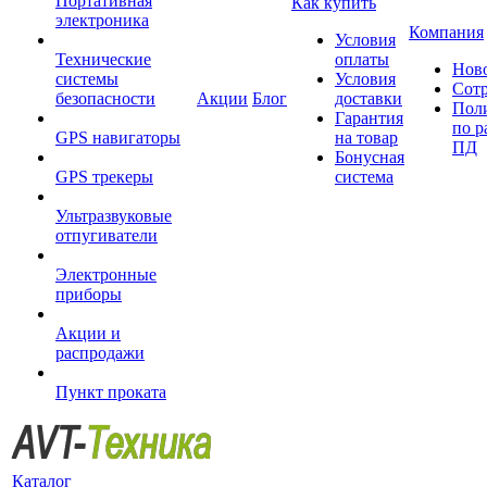
Портативная
Как купить
электроника
Компания
Условия
Технические
оплаты
Нов
системы
Условия
Сот
безопасности
Акции
Блог
доставки
Пол
Гарантия
по р
GPS навигаторы
на товар
ПД
Бонусная
GPS трекеры
система
Ультразвуковые
отпугиватели
Электронные
приборы
Акции и
распродажи
Пункт проката
Каталог