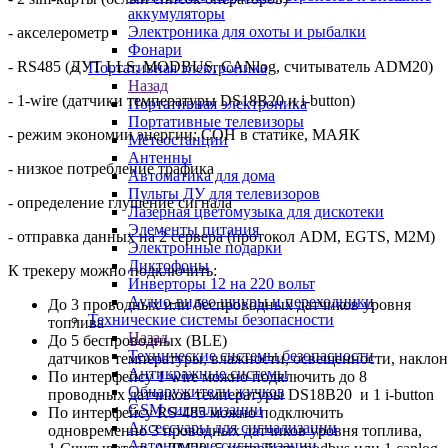
аккумуляторы
Электроника для охоты и рыбалки
- акселерометр
Фонари
- RS485 (ДУТ LLS, MODBUS, CANlog, считыватель ADM20)
Портативная электроника
Назад
- 1-wire (датчики температуры DS18B20 и i-button)
Портативная электроника
Портативные телевизоры
- режим экономии энергии: СОН в статике, МАЯК
Метеостанции
Антенны
- низкое потребление трафика
Автоматика для дома
Пульты ДУ для телевизоров
- определение глушение сигнала
Лазерная цветомузыка для дискотеки
Элементы питания
- отправка данных на 2 сервера (протокол ADM, EGTS, M2M)
Электронные подарки
Диктофоны
К трекеру можно подключить:
Инверторы 12 на 220 вольт
Аудио-видео шнуры и переходники
До 3 проводных или беспроводных датчиков уровня
Технические системы безопасности
топлива
Назад
До 5 беспроводных (BLE)
Технические системы безопасности
датчиков температуры, влажности, освещенности, наклон
Антикражные системы
По интерфейсу 1-wire можно подключить до 8
Обнаружители жучков
проводных датчиков температуры DS18B20 и 1 i-button
GSM сигнализации
По интерфейсу RS-485 можно подключить
Аксессуары для сигнализации
одновременно 3 проводных датчиков уровня топлива,
Автономные сигнализации