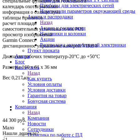
специальные функции для геокэшинга
Приборы для электрических сетей
календарь охоты/рыбалки
Измерители параметров окружающей среды
информация о солнце/луне
Акции и распродажи
таблицы приливов
Назад
расчет площади
Акции и распродажи
самостоятельная установка точек POI
Наушники и колонки
просмотр изображений
Акции
Garmin Connect
Распродажа автомобильной электрники
дистанционное управление камерой VIRB®
Пункт проката
Акции
Диапазон рабочих температур-20°С до +50°С
Блог
Размеры 160 x 61 x 36 мм
Как купить
Назад
Вес 0,217 кг
Как купить
Условия оплаты
Условия доставки
Гарантия на товар
Бонусная система
Компания
Назад
Компания
44 300
руб.
Новости
Мало
Сотрудники
Нашли дешевле?
Политика по работе с ПД
-
+