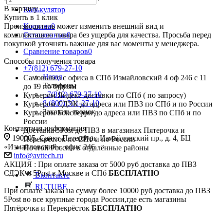
Контакты
В корзину
Калькулятор
Купить в 1 клик
Производитель может изменить внешний вид и
Корзина
0
комплектацию товара без ущерба для качества. Просьба перед
Отложенные
0
покупкой уточнять важные для вас моменты у менеджера.
Сравнение товаров
0
Способы получения товара
+7(812) 679-27-10
Назад
Самовывоз с офиса в СПб Измайловский 4 оф 246 с 11
Телефоны
до 19 по будням
+7(812) 679-27-10
Курьером Яндекс доставки по СПб ( по запросу)
8 (800) 301-27-10
Курьером СДЭК до адреса или ПВЗ по СПб и по России
Заказать звонок
Курьером Боксберри до адреса или ПВЗ по СПб и по
России
Контактная информация
Доставка 5Post до ПВЗ в магазинах Пятерочка и
190005, Санкт-Петербург, Измайловский пр., д. 4, БЦ
Перекрёсток по СПб и по России
«Измайловский», офис 246
Почтой России в отдалённые районы
info@avttech.ru
АКЦИЯ : При оплате заказа от 5000 руб доставка до ПВЗ
СДЭК и 5Post в Москве и СПб
БЕСПЛАТНО
Вконтакте
RUTUBE
При оплате заказа на сумму более 10000 руб доставка до ПВЗ
5Post во все крупные города России,где есть магазины
Пятёрочка и Перекрёсток
БЕСПЛАТНО