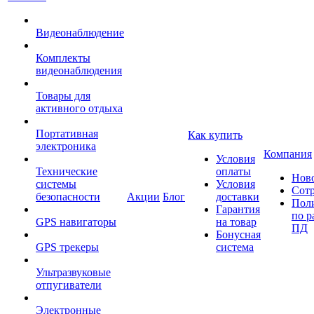
Видеонаблюдение
Комплекты
видеонаблюдения
Товары для
активного отдыха
Портативная
Как купить
электроника
Компания
Условия
Технические
оплаты
Нов
системы
Условия
Сот
безопасности
Акции
Блог
доставки
Пол
Гарантия
по р
GPS навигаторы
на товар
ПД
Бонусная
GPS трекеры
система
Ультразвуковые
отпугиватели
Электронные