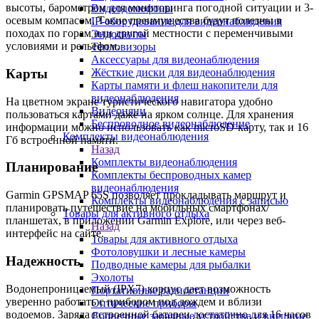
высоты, барометром для мониторинга погодной ситуации и 3-
Видеодомофоны
осевым компасом. Такие преимущества будут полезны в
IP-оборудование для видеонаблюдения
походах по горам или другой местности с переменчивыми
Эндоскопы
условиями и рельефом.
Тепловизоры
Аксессуары для видеонаблюдения
Карты
Жёсткие диски для видеонаблюдения
Карты памяти и флеш накопители для
видеонаблюдения
На цветном экране туристического навигатора удобно
Видеоняни
пользоваться картами даже на ярком солнце. Для хранения
Беспроводное видеонаблюдение
информации можно использовать как microSD-карту, так и 16
Комплекты видеонаблюдения
Гб встроенной памяти.
Назад
Комплекты видеонаблюдения
Планирование
Комплекты беспроводных камер
видеонаблюдения
Garmin GPSMAP 65S позволяет прокладывать маршрут и
Комплекты видеонаблюдения с записью
планировать путешествие на мобильных смартфонах/
Товары для активного отдыха
планшетах, в приложении Garmin Explore, или через веб-
Назад
интерфейс на сайте.
Товары для активного отдыха
Фотоловушки и лесные камеры
Надежность
Подводные камеры для рыбалки
Эхолоты
Водонепроницаемый (IPX7) корпус дает возможность
Портативные радиостанции
уверенно работать с прибором под дождем и вблизи
Оптические приборы
водоемов. Заряда встроенной батареи достаточно для 16 часов
Солнечные зарядные устройства и внешние