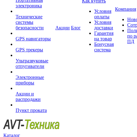
Портативная
Как купить
электроника
Компания
Условия
Технические
оплаты
Нов
системы
Условия
Сот
безопасности
Акции
Блог
доставки
Пол
Гарантия
по р
GPS навигаторы
на товар
ПД
Бонусная
GPS трекеры
система
Ультразвуковые
отпугиватели
Электронные
приборы
Акции и
распродажи
Пункт проката
Каталог