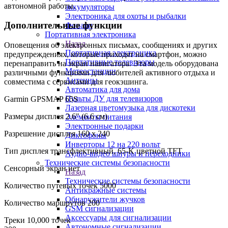
автономной работы.
аккумуляторы
Электроника для охоты и рыбалки
Дополнительные функции
Фонари
Портативная электроника
Назад
Оповещения об электронных письмах, сообщениях и других
Портативная электроника
предупреждениях, которые приходят на смартфон, можно
Портативные телевизоры
перенаправить на экран навигатора. Эта модель оборудована
Метеостанции
различными функциями для любителей активного отдыха и
Антенны
совместима с сервисами для геокэшинга.
Автоматика для дома
Пульты ДУ для телевизоров
Garmin GPSMAP 65S
Лазерная цветомузыка для дискотеки
Размеры дисплея 2.6" (6.6 см)
Элементы питания
Электронные подарки
Разрешение дисплея 160 x 240
Диктофоны
Инверторы 12 на 220 вольт
Тип дисплея трансфлективный, 65-K цветной TFT
Аудио-видео шнуры и переходники
Технические системы безопасности
Сенсорный экран нет
Назад
Технические системы безопасности
Количество путевых точек 5000
Антикражные системы
Обнаружители жучков
Количество маршрутов 200
GSM сигнализации
Аксессуары для сигнализации
Треки 10,000 точек
Автономные сигнализации