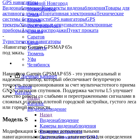
GPS навигаторы
Нижний Новгород
Видеонаблюдение
Комплекты видеонаблюдения
Товары для
Новосибирск
активного отдыха
Портативная электроника
Технические
Омск
системы безопасности
GPS навигаторы
GPS
Пермь
трекеры
Ультразвуковые отпугиватели
Электронные
Ростов-на-Дону
приборы
Акции и распродажи
Пункт проката
Самара
-
Саратов
Туристические навигаторы
Сочи
-
Навигатор Garmin GPSMAP 65s
Тольятти
под заказ
Тюмень
Уфа
Челябинск
Навигатор Garmin GPSMAP 65S - это универсальный и
Личный кабинет
надежный прибор, который обеспечивает безупречную
точность позиционирования за счет мультичастотного приема
Главная
GNSS-сигналов спутников. Поддержка частоты L5 улучшает
Каталог
качество работы со слабыми и переотраженными сигналами в
Назад
сложных условиях плотной городской застройки, густого леса
Каталог
или горной местности.
Видеонаблюдение
Назад
Модель S
Видеонаблюдение
Камеры видеонаблюдения
Модификация S оснащена дополнительными
Видеорегистраторы
навигационными датчиками - альтиметром для определения
Видеонаблюдение по GSM