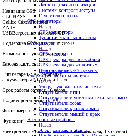
200 сохраненных треков
Датчики для сигнализации
Системы контроля доступа
Навигация GPS
Глушители сигнала
GLONASS
GPS навигаторы
Galileo СвязьBluetooth
Назад
ANT+
GPS навигаторы
USBВстроенная память16 GB
Туристические навигаторы
GPS трекеры
Поддержка карты памяти microSD
Назад
Возможность установки карте сть
GPS трекеры
GPS трекеры для автомобиля
Базовая карта есть
GPS трекеры для животных
Персональные GPS трекеры
Тип батареи 2 AA батарейки
Ультразвуковые отпугиватели
аккумуляторы Ni-Mh или Li-Ion
Назад
Ультразвуковые отпугиватели
Срок работы батареи 16 часов
Отпугиватели птиц
Отпугиватели и уничтожители насекомых
Водонепроницаемость IPX7
Отпугиватели собак
Отпугиватели кротов и змей
Фотокамера нет
Отпугиватели мышей и крыс
Электронные приборы
Функции
Назад
Электронные приборы
электронный компас ( с компенсацией наклона, 3-х осевой)
Приборы для настройки TV сигнала