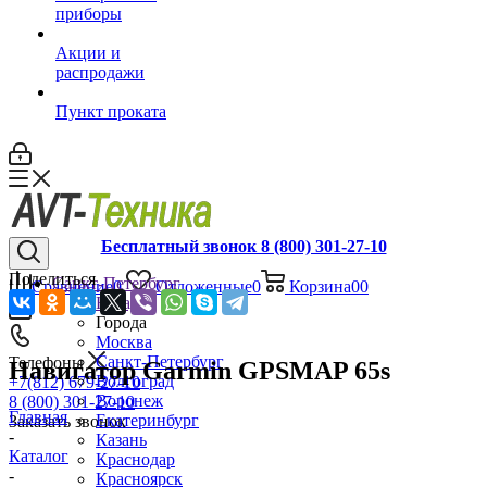
приборы
Акции и
распродажи
Пункт проката
Бесплатный звонок 8 (800) 301-27-10
Поделиться
Санкт-Петербург
Сравнение
0
Отложенные
0
Корзина
0
0
Назад
Города
Москва
Санкт-Петербург
Телефоны
Навигатор Garmin GPSMAP 65s
Волгоград
+7(812) 679-27-10
Воронеж
8 (800) 301-27-10
Главная
Екатеринбург
Заказать звонок
-
Казань
Каталог
Краснодар
-
Красноярск