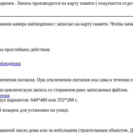
дения . Запись производится на карту памяти ( покупается отд
овании камера наблюдения с записью на карту памяти. Чтобы нача
ва простейших действия:
аблюдения
лючения питания. При отключении питания она сама в течении п
на циклическую запись со стиранием ране записанных файлов.
ения
ух вариантов: 640*480 или 352*288 с.
козырек для установки на улице.
машиной около дома или за небольшим строительным объектом. До