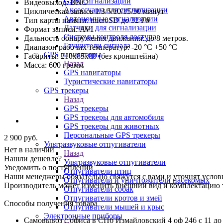
GSM сигнализации
Видеовыход: BNC
Аксессуары для сигнализации
Циклическая запись 1/3/5/10/15/30 минут
Автономные сигнализации
Тип карты памяти: microSD до 32 Гб
Датчики для сигнализации
Формат записи: AVI
Системы контроля доступа
Дальность обнаружения движения: до 8 метров.
Глушители сигнала
Диапазон рабочих температур: -20 °С +50 °С
GPS навигаторы
Габариты: 210х85х80 (без кронштейна)
Назад
Масса: 600 грамм
GPS навигаторы
Туристические навигаторы
GPS трекеры
Назад
GPS трекеры
GPS трекеры для автомобиля
GPS трекеры для животных
Персональные GPS трекеры
2 900
руб.
Ультразвуковые отпугиватели
Нет в наличии
Назад
Нашли дешевле?
Ультразвуковые отпугиватели
Уведомить о поступлении
Отпугиватели птиц
Наши менеджеры обязательно свяжутся с вами и уточнят услови
Отпугиватели и уничтожители насекомых
Производитель может изменить внешний вид и комплектацию то
Отпугиватели собак
Отпугиватели кротов и змей
Способы получения товара
Отпугиватели мышей и крыс
Электронные приборы
Самовывоз с офиса в СПб Измайловский 4 оф 246 с 11 до