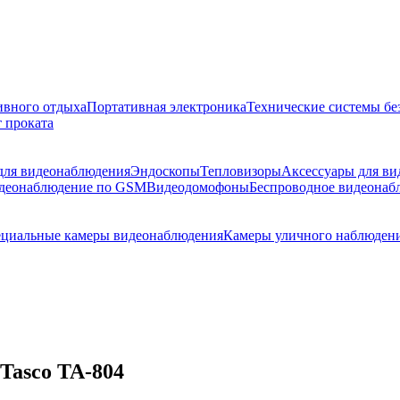
ивного отдыха
Портативная электроника
Технические системы бе
 проката
 для видеонаблюдения
Эндоскопы
Тепловизоры
Аксессуары для в
деонаблюдение по GSM
Видеодомофоны
Беспроводное видеонаб
циальные камеры видеонаблюдения
Камеры уличного наблюден
Tasco TA-804