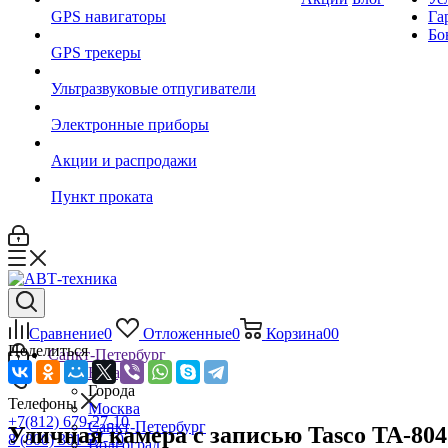
GPS навигаторы
Га
Бо
GPS трекеры
Ультразвуковые отпугиватели
Электронные приборы
Акции и распродажи
Пункт проката
Сравнение
0
Отложенные
0
Корзина
0
0
Поделиться
Санкт-Петербург
Назад
Города
Телефоны
Москва
+7(812) 679-27-10
Санкт-Петербург
Уличная камера с записью Tasco TA-804
8 (800) 301-27-10
Волгоград