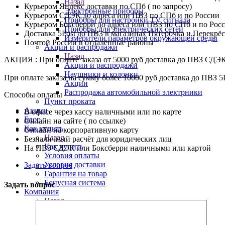
Назад
Курьером Яндекс доставки по СПб ( по запросу)
Электронные приборы
Курьером СДЭК до адреса или ПВЗ по СПб и по России
Приборы для настройки TV сигнала
Курьером Боксберри до адреса или ПВЗ по СПб и по Рос
Приборы для электрических сетей
Доставка 5Post до ПВЗ в магазинах Пятерочка и Перекрё
Измерители параметров окружающей среды
Почтой России в отдалённые районы
Акции и распродажи
Назад
АКЦИЯ : При оплате заказа от 5000 руб доставка до ПВЗ СДЭ
Акции и распродажи
Наушники и колонки
При оплате заказа на сумму более 10000 руб доставка до ПВЗ 5
Акции
Распродажа автомобильной электрники
Способы оплаты
Пункт проката
Акции
В офисе через кассу наличными или по карте
Блог
Онлайн на сайте ( по ссылке)
Как купить
Онлайн на корпоративную карту
Назад
Безналичный расчёт для юридических лиц
Как купить
На ПВЗ СДЭК или Боксберри наличными или картой
Условия оплаты
Условия доставки
Задать вопрос
Гарантия на товар
Бонусная система
Задать вопрос
Компания
Назад
Компания
Новости