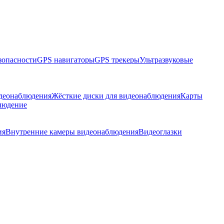
зопасности
GPS навигаторы
GPS трекеры
Ультразвуковые
идеонаблюдения
Жёсткие диски для видеонаблюдения
Карты
людение
ия
Внутренние камеры видеонаблюдения
Видеоглазки