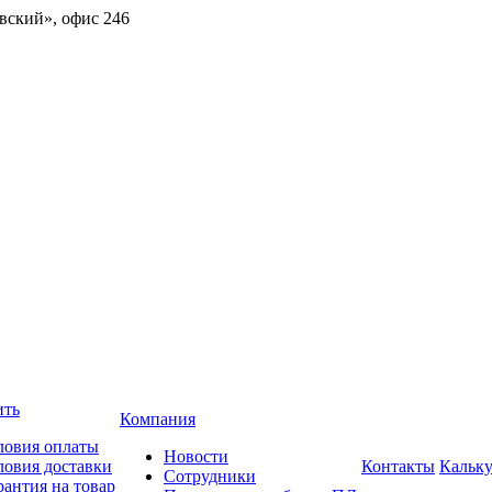
овский», офис 246
ить
Компания
ловия оплаты
Новости
ловия доставки
Контакты
Кальку
Сотрудники
рантия на товар