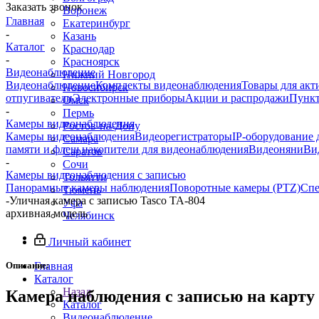
Заказать звонок
Воронеж
Главная
Екатеринбург
-
Казань
Каталог
Краснодар
-
Красноярск
Видеонаблюдение
Нижний Новгород
Видеонаблюдение
Комплекты видеонаблюдения
Товары для акт
Новосибирск
отпугиватели
Электронные приборы
Акции и распродажи
Пункт
Омск
-
Пермь
Камеры видеонаблюдения
Ростов-на-Дону
Камеры видеонаблюдения
Видеорегистраторы
IP-оборудование
Самара
памяти и флеш накопители для видеонаблюдения
Видеоняни
Ви
Саратов
-
Сочи
Камеры видеонаблюдения с записью
Тольятти
Панорамные камеры наблюдения
Поворотные камеры (PTZ)
Спе
Тюмень
-
Уличная камера с записью Tasco TA-804
Уфа
архивная модель
Челябинск
Личный кабинет
Описание:
Главная
Каталог
Назад
Камера наблюдения с записью на карту 
Каталог
Видеонаблюдение