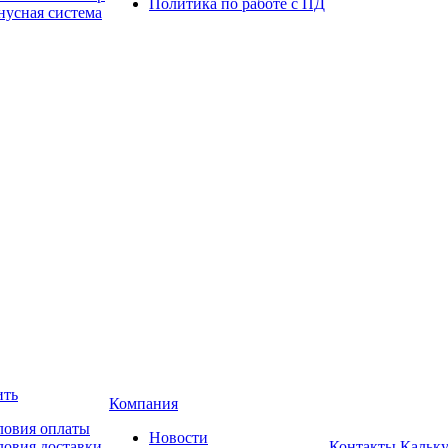
Политика по работе с ПД
нусная система
ить
Компания
ловия оплаты
Новости
ловия доставки
Контакты
Кальку