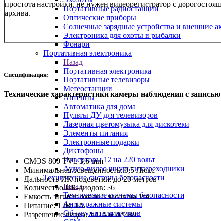
простота настройки, не нужен видеорегистратор с дорогостоя
Портативные радиостанции
архива.
Оптические приборы
Солнечные зарядные устройства и внешние а
Электроника для охоты и рыбалки
Фонари
Портативная электроника
Назад
Портативная электроника
Спецификация:
Портативные телевизоры
Метеостанции
Технические характеристики камеры наблюдения с записью 
Антенны
Автоматика для дома
Пульты ДУ для телевизоров
Лазерная цветомузыка для дискотеки
Элементы питания
Электронные подарки
Диктофоны
Инверторы 12 на 220 вольт
CMOS 800 TVL 3,6 mm
Аудио-видео шнуры и переходники
Минимальная освещенность: 0,5 Люкс
Технические системы безопасности
Дальность ИК-подсветки: до 20 метров
Назад
Количество ИК-диодов: 36
Технические системы безопасности
Емкость записи: около 5 часов на 1гб
Антикражные системы
Питание: 12В, 1А
Обнаружители жучков
Разрешение видео: VGA 640*480