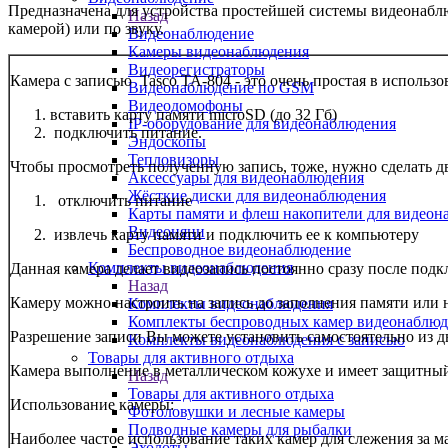
Предназначена для устройства простейшей системы видеонаблю
Назад
камерой) или по звуку.
Видеонаблюдение
Камеры видеонаблюдения
Видеорегистраторы
Камера с записью Tasco TA-804 - это очень простая в использ
Видеонаблюдение по GSM
Видеодомофоны
вставить карту памяти microSD (до 32 Гб)
IP-оборудование для видеонаблюдения
подключить питание.
Эндоскопы
Тепловизоры
Чтобы просмотреть полученную запись, тоже, нужно сделать д
Аксессуары для видеонаблюдения
Жёсткие диски для видеонаблюдения
отключить питание
Карты памяти и флеш накопители для видеон
Видеоняни
извлечь карту памяти и подключить ее к компьютеру
Беспроводное видеонаблюдение
Комплекты видеонаблюдения
Данная камера делает видеозапись постоянно сразу после подк
Назад
Камеру можно настроить на запись до заполнения памяти или 
Комплекты видеонаблюдения
Комплекты беспроводных камер видеонаблюд
Разрешение записи Вы можете установить самостоятельно из дв
Комплекты видеонаблюдения с записью
Товары для активного отдыха
Камера выполнение в металлическом кожухе и имеет защитный 
Назад
Товары для активного отдыха
Использование камеры:
Фотоловушки и лесные камеры
Подводные камеры для рыбалки
Наиболее частое использование таких камер для слежения за 
Эхолоты