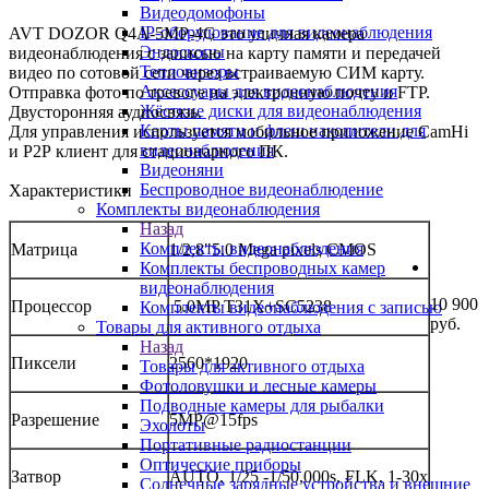
Видеодомофоны
IP-оборудование для видеонаблюдения
AVT DOZOR Q4A-5MP-4G это уличная камера
Эндоскопы
видеонаблюдения с записью на карту памяти и передачей
Тепловизоры
видео по сотовой сети через встраиваемую СИМ карту.
Аксессуары для видеонаблюдения
Отправка фото по тревоге на электронную почту и FTP.
Жёсткие диски для видеонаблюдения
Двусторонняя аудиосвязь.
Карты памяти и флеш накопители для
Для управления используется мобильное приложение CamHi
видеонаблюдения
и Р2Р клиент для стационарного ПК.
Видеоняни
Беспроводное видеонаблюдение
Характеристики
Комплекты видеонаблюдения
Назад
Комплекты видеонаблюдения
Матрица
1/2,8"5.0 Mega pixels CMOS
Комплекты беспроводных камер
видеонаблюдения
10 900
Процессор
5.0MP T31X+SC5238
Комплекты видеонаблюдения с записью
руб.
Товары для активного отдыха
Назад
Пиксели
2560*1920
Товары для активного отдыха
Фотоловушки и лесные камеры
Подводные камеры для рыбалки
Разрешение
5MP@15fps
Эхолоты
Портативные радиостанции
Оптические приборы
Затвор
AUTO, 1/25 -1/50,000s, FLK, 1-30x
Солнечные зарядные устройства и внешние