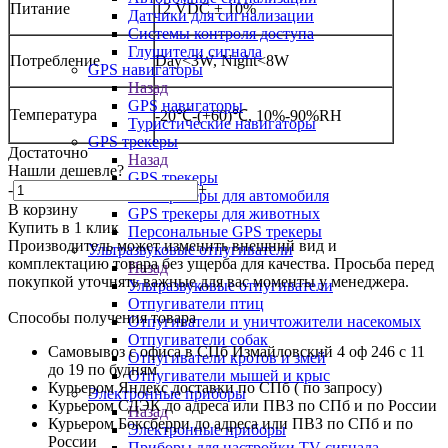
Питание
12 VDC ± 10%
Датчики для сигнализации
Системы контроля доступа
Глушители сигнала
Потребление
Day<3W, Night<8W
GPS навигаторы
Назад
GPS навигаторы
Температура
-20℃-(+60)℃, 10%-90%RH
Туристические навигаторы
GPS трекеры
Достаточно
Назад
Нашли дешевле?
GPS трекеры
-
+
GPS трекеры для автомобиля
В корзину
GPS трекеры для животных
Купить в 1 клик
Персональные GPS трекеры
Производитель может изменить внешний вид и
Ультразвуковые отпугиватели
комплектацию товара без ущерба для качества. Просьба перед
Назад
покупкой уточнять важные для вас моменты у менеджера.
Ультразвуковые отпугиватели
Отпугиватели птиц
Способы получения товара
Отпугиватели и уничтожители насекомых
Отпугиватели собак
Самовывоз с офиса в СПб Измайловский 4 оф 246 с 11
Отпугиватели кротов и змей
до 19 по будням
Отпугиватели мышей и крыс
Курьером Яндекс доставки по СПб ( по запросу)
Электронные приборы
Курьером СДЭК до адреса или ПВЗ по СПб и по России
Назад
Курьером Боксберри до адреса или ПВЗ по СПб и по
Электронные приборы
России
Приборы для настройки TV сигнала