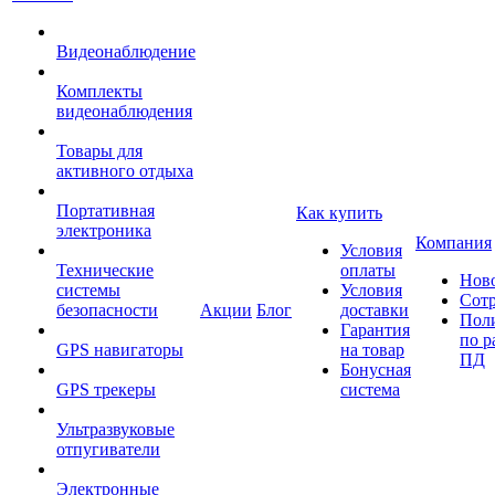
Видеонаблюдение
Комплекты
видеонаблюдения
Товары для
активного отдыха
Портативная
Как купить
электроника
Компания
Условия
Технические
оплаты
Нов
системы
Условия
Сот
безопасности
Акции
Блог
доставки
Пол
Гарантия
по р
GPS навигаторы
на товар
ПД
Бонусная
GPS трекеры
система
Ультразвуковые
отпугиватели
Электронные