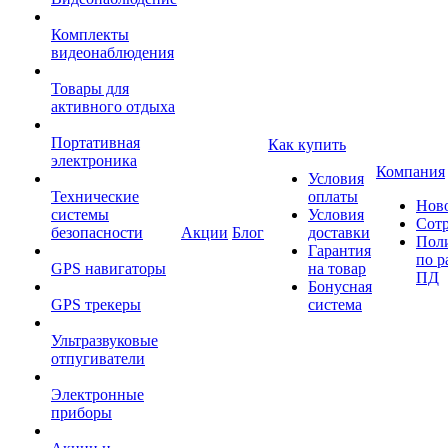
Комплекты
видеонаблюдения
Товары для
активного отдыха
Портативная
Как купить
электроника
Компания
Условия
Технические
оплаты
Нов
системы
Условия
Сот
безопасности
Акции
Блог
доставки
Пол
Гарантия
по р
GPS навигаторы
на товар
ПД
Бонусная
GPS трекеры
система
Ультразвуковые
отпугиватели
Электронные
приборы