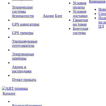
Компания
Условия
Технические
оплаты
Нов
системы
Условия
Сот
безопасности
Акции
Блог
доставки
Пол
Гарантия
по р
GPS навигаторы
на товар
ПД
Бонусная
GPS трекеры
система
Ультразвуковые
отпугиватели
Электронные
приборы
Акции и
распродажи
Пункт проката
Каталог
Видеонаблюдение