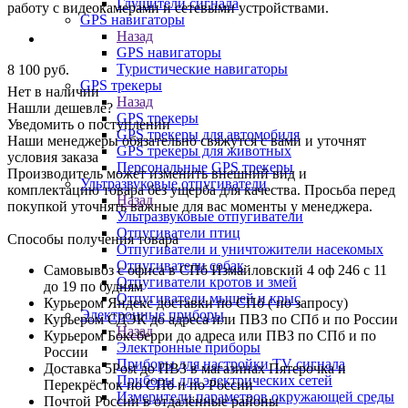
Глушители сигнала
работу с видеокамерами и сетевыми устройствами.
GPS навигаторы
Назад
GPS навигаторы
Туристические навигаторы
8 100
руб.
GPS трекеры
Нет в наличии
Назад
Нашли дешевле?
GPS трекеры
Уведомить о поступлении
GPS трекеры для автомобиля
Наши менеджеры обязательно свяжутся с вами и уточнят
GPS трекеры для животных
условия заказа
Персональные GPS трекеры
Производитель может изменить внешний вид и
Ультразвуковые отпугиватели
комплектацию товара без ущерба для качества. Просьба перед
Назад
покупкой уточнять важные для вас моменты у менеджера.
Ультразвуковые отпугиватели
Отпугиватели птиц
Способы получения товара
Отпугиватели и уничтожители насекомых
Отпугиватели собак
Самовывоз с офиса в СПб Измайловский 4 оф 246 с 11
Отпугиватели кротов и змей
до 19 по будням
Отпугиватели мышей и крыс
Курьером Яндекс доставки по СПб ( по запросу)
Электронные приборы
Курьером СДЭК до адреса или ПВЗ по СПб и по России
Назад
Курьером Боксберри до адреса или ПВЗ по СПб и по
Электронные приборы
России
Приборы для настройки TV сигнала
Доставка 5Post до ПВЗ в магазинах Пятерочка и
Приборы для электрических сетей
Перекрёсток по СПб и по России
Измерители параметров окружающей среды
Почтой России в отдалённые районы