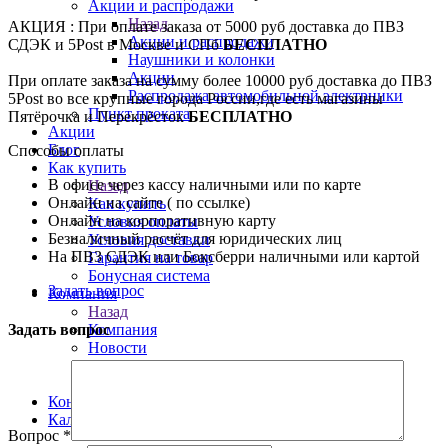
Акции и распродажи
Назад
АКЦИЯ : При оплате заказа от 5000 руб доставка до ПВЗ
Акции и распродажи
СДЭК и 5Post в Москве и СПб
БЕСПЛАТНО
Наушники и колонки
Акции
При оплате заказа на сумму более 10000 руб доставка до ПВЗ
Распродажа автомобильной электрники
5Post во все крупные города России,где есть магазины
Пункт проката
Пятёрочка и Перекрёсток
БЕСПЛАТНО
Акции
Блог
Способы оплаты
Как купить
В офисе через кассу наличными или по карте
Назад
Онлайн на сайте ( по ссылке)
Как купить
Онлайн на корпоративную карту
Условия оплаты
Безналичный расчёт для юридических лиц
Условия доставки
На ПВЗ СДЭК или Боксберри наличными или картой
Гарантия на товар
Бонусная система
Задать вопрос
Компания
Назад
Компания
Задать вопрос
Новости
Сотрудники
Политика по работе с ПД
Контакты
Калькулятор
Вопрос
*