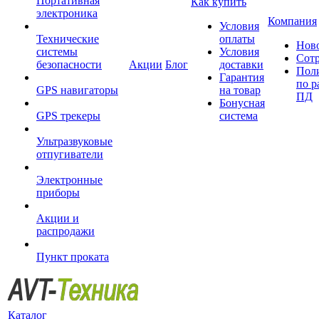
Портативная
Как купить
электроника
Компания
Условия
Технические
оплаты
Нов
системы
Условия
Сот
безопасности
Акции
Блог
доставки
Пол
Гарантия
по р
GPS навигаторы
на товар
ПД
Бонусная
GPS трекеры
система
Ультразвуковые
отпугиватели
Электронные
приборы
Акции и
распродажи
Пункт проката
Каталог