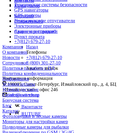
Контакты
Технические системы безопасности
Калькулятор
GPS навигаторы
GPS трекеры
Корзина
0
Ультразвуковые отпугиватели
Отложенные
0
Электронные приборы
Акции и распродажи
Сравнение товаров
0
Пункт проката
+7(812) 679-27-10
Компания
Назад
О компании
Телефоны
Новости
+7(812) 679-27-10
Сотрудники
8 (800) 301-27-10
Политика по работе с ПД
Заказать звонок
Политика конфиденциальности
Контактная информация
Информация
Условия оплаты
190005, Санкт-Петербург, Измайловский пр., д. 4, БЦ
Условия доставки
«Измайловский», офис 246
Гарантия на товар
info@avttech.ru
Бонусная система
Блог
Вконтакте
Каталог
RUTUBE
Фотоловушки и лесные камеры
Мониторы для настройки камер
Подводные камеры для рыбалки
Видеонаблюдение по GSM / 3G/4G