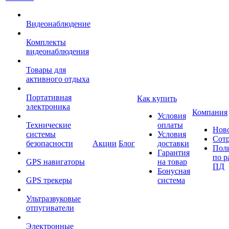
Видеонаблюдение
Комплекты
видеонаблюдения
Товары для
активного отдыха
Портативная
Как купить
электроника
Компания
Условия
Технические
оплаты
Нов
системы
Условия
Сот
безопасности
Акции
Блог
доставки
Пол
Гарантия
по р
GPS навигаторы
на товар
ПД
Бонусная
GPS трекеры
система
Ультразвуковые
отпугиватели
Электронные