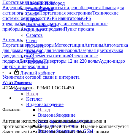
Портативная электроника
Нижний Новгород
Видеонаблюдение
Комплекты видеонаблюдения
Товары для
Новосибирск
активного отдыха
Портативная электроника
Технические
Омск
системы безопасности
GPS навигаторы
GPS
Пермь
трекеры
Ультразвуковые отпугиватели
Электронные
Ростов-на-Дону
приборы
Акции и распродажи
Пункт проката
Самара
-
Саратов
Антенны
Сочи
Портативные телевизоры
Метеостанции
Антенны
Автоматика
Тольятти
для дома
Пульты ДУ для телевизоров
Лазерная цветомузыка
Тюмень
для дискотеки
Элементы питания
Электронные
Уфа
подарки
Диктофоны
Инверторы 12 на 220 вольт
Аудио-видео
Челябинск
шнуры и переходники
-
Личный кабинет
Усилители сотовой связи и интернета
Wi-Fi антенны
Главная
-
CDMA антенна РЭМО LOGO-450
Каталог
Назад
Каталог
Видеонаблюдение
Описание:
Назад
Видеонаблюдение
Камеры видеонаблюдения
Антенна используется с различными охранными и
Видеорегистраторы
противопожарными радиосистемами. Изделие комплектуется
Видеонаблюдение по GSM
8-метровым (или 10-метровым) кабелем с волновым