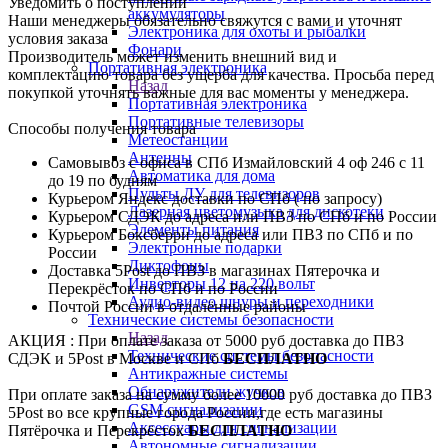
Уведомить о поступлении
аккумуляторы
Наши менеджеры обязательно свяжутся с вами и уточнят
Электроника для охоты и рыбалки
условия заказа
Фонари
Производитель может изменить внешний вид и
Портативная электроника
комплектацию товара без ущерба для качества. Просьба перед
Назад
покупкой уточнять важные для вас моменты у менеджера.
Портативная электроника
Портативные телевизоры
Способы получения товара
Метеостанции
Антенны
Самовывоз с офиса в СПб Измайловский 4 оф 246 с 11
Автоматика для дома
до 19 по будням
Пульты ДУ для телевизоров
Курьером Яндекс доставки по СПб ( по запросу)
Лазерная цветомузыка для дискотеки
Курьером СДЭК до адреса или ПВЗ по СПб и по России
Элементы питания
Курьером Боксберри до адреса или ПВЗ по СПб и по
Электронные подарки
России
Диктофоны
Доставка 5Post до ПВЗ в магазинах Пятерочка и
Инверторы 12 на 220 вольт
Перекрёсток по СПб и по России
Аудио-видео шнуры и переходники
Почтой России в отдалённые районы
Технические системы безопасности
Назад
АКЦИЯ : При оплате заказа от 5000 руб доставка до ПВЗ
Технические системы безопасности
СДЭК и 5Post в Москве и СПб
БЕСПЛАТНО
Антикражные системы
Обнаружители жучков
При оплате заказа на сумму более 10000 руб доставка до ПВЗ
GSM сигнализации
5Post во все крупные города России,где есть магазины
Аксессуары для сигнализации
Пятёрочка и Перекрёсток
БЕСПЛАТНО
Автономные сигнализации