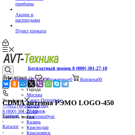
приборы
Акции и
распродажи
Пункт проката
Бесплатный звонок 8 (800) 301-27-10
Поделиться
Санкт-Петербург
Сравнение
0
Отложенные
0
Корзина
0
0
Назад
Города
Москва
Санкт-Петербург
Телефоны
CDMA антенна РЭМО LOGO-450
Волгоград
+7(812) 679-27-10
Воронеж
8 (800) 301-27-10
Главная
Екатеринбург
Заказать звонок
-
Казань
Каталог
Краснодар
-
Красноярск