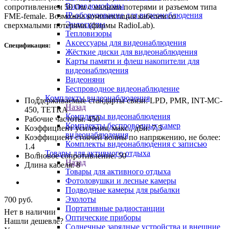
Видеодомофоны
сопротивлением 50 Ом с малыми потерями и разъемом типа
IP-оборудование для видеонаблюдения
FME-female. Возможна комплектация кабелем со
Эндоскопы
сверхмалыми потерями (фирмы RadioLab).
Тепловизоры
Аксессуары для видеонаблюдения
Спецификация:
Жёсткие диски для видеонаблюдения
Карты памяти и флеш накопители для
видеонаблюдения
Видеоняни
Беспроводное видеонаблюдение
Комплекты видеонаблюдения
Поддерживаемые стандарты связи: LPD, PMR, INT-MC-
Назад
450, TETRA
Комплекты видеонаблюдения
Рабочие частоты: 450
Комплекты беспроводных камер
Коэффициент усиления, макс., дБи: 7,5
видеонаблюдения
Коэффициент стоячей волны по напряжению, не более:
Комплекты видеонаблюдения с записью
1.4
Товары для активного отдыха
Волновое сопротивление: 50
Назад
Длина кабеля: 8
Товары для активного отдыха
Фотоловушки и лесные камеры
Подводные камеры для рыбалки
Эхолоты
700
руб.
Портативные радиостанции
Нет в наличии
Оптические приборы
Нашли дешевле?
Солнечные зарядные устройства и внешние