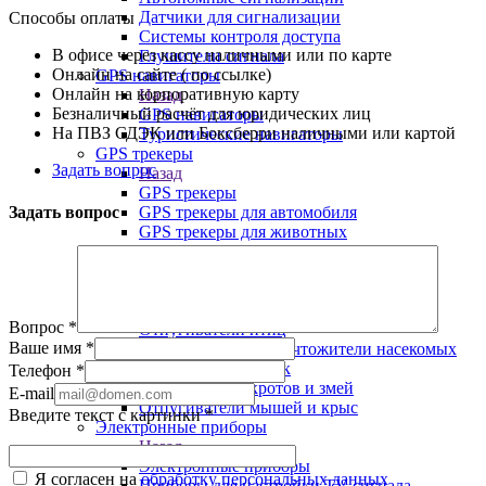
Датчики для сигнализации
Способы оплаты
Системы контроля доступа
В офисе через кассу наличными или по карте
Глушители сигнала
Онлайн на сайте ( по ссылке)
GPS навигаторы
Онлайн на корпоративную карту
Назад
Безналичный расчёт для юридических лиц
GPS навигаторы
На ПВЗ СДЭК или Боксберри наличными или картой
Туристические навигаторы
GPS трекеры
Задать вопрос
Назад
GPS трекеры
Задать вопрос
GPS трекеры для автомобиля
GPS трекеры для животных
Персональные GPS трекеры
Ультразвуковые отпугиватели
Назад
Ультразвуковые отпугиватели
Вопрос
*
Отпугиватели птиц
Ваше имя
*
Отпугиватели и уничтожители насекомых
Отпугиватели собак
Телефон
*
Отпугиватели кротов и змей
E-mail
Отпугиватели мышей и крыс
Введите текст с картинки
*
Электронные приборы
Назад
Электронные приборы
Я согласен на
обработку персональных данных
Приборы для настройки TV сигнала