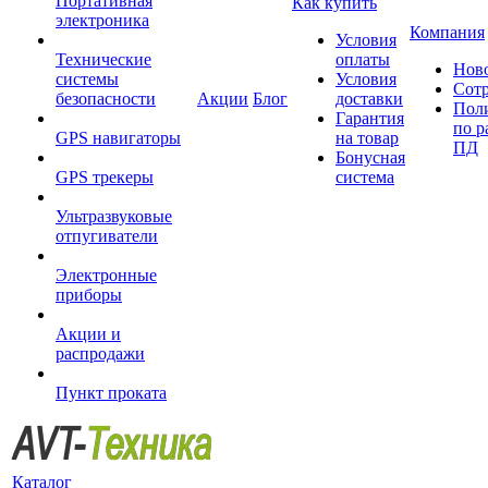
Портативная
Как купить
электроника
Компания
Условия
Технические
оплаты
Нов
системы
Условия
Сот
безопасности
Акции
Блог
доставки
Пол
Гарантия
по р
GPS навигаторы
на товар
ПД
Бонусная
GPS трекеры
система
Ультразвуковые
отпугиватели
Электронные
приборы
Акции и
распродажи
Пункт проката
Каталог