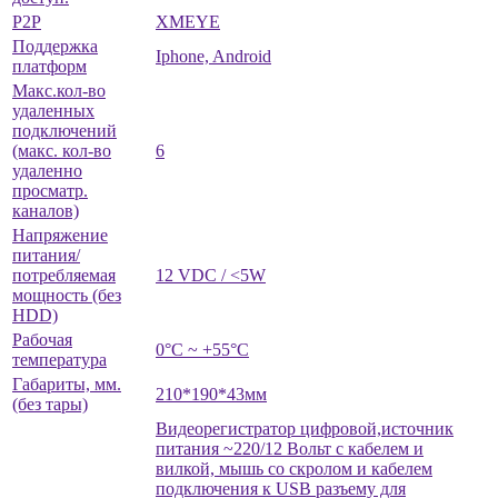
P2P
XMEYE
Поддержка
Iphone, Android
платформ
Макс.кол-во
удаленных
подключений
(макс. кол-во
6
удаленно
просматр.
каналов)
Напряжение
питания/
потребляемая
12 VDC / <5W
мощность (без
HDD)
Рабочая
0°C ~ +55°C
температура
Габариты, мм.
210*190*43мм
(без тары)
Видеорегистратор цифровой,источник
питания ~220/12 Вольт с кабелем и
вилкой, мышь со скролом и кабелем
подключения к USB разъему для