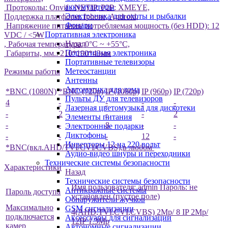
аккумуляторы
Протоколы: Onvif / NETIP, P2P: XMEYE,
Электроника для охоты и рыбалки
Поддержка платформ: Iphone, Android,
Фонари
Напряжение питания/ потребляемая мощность (без HDD): 12
Портативная электроника
VDC / <5W
Назад
, Рабочая температура: 0°C ~ +55°C,
Портативная электроника
Габариты, мм.: 210*190*43мм
Портативные телевизоры
Метеостанции
Режимы работы
Антенны
Автоматика для дома
*BNC (1080N)
*BNC (720p)
IP (1080p)
IP (960p)
IP (720p)
Пульты ДУ для телевизоров
4
-
-
-
-
Лазерная цветомузыка для дискотеки
-
2
-
-
2
Элементы питания
-
-
8
-
-
Электронные подарки
Диктофоны
-
-
-
12
-
Инверторы 12 на 220 вольт
*BNC(вкл.AHD/TVI/CVI/CVBS),в любом
Аудио-видео шнуры и переходники
Технические системы безопасности
Характеристики
Назад
Технические системы безопасности
Имя пользователя: admin Пароль: не
Антикражные системы
Пароль доступа
установлен (пустое поле)
Обнаружители жучков
Максимально
GSM сигнализации
4(
AHD
,
TVI
,
CVI
,CVBS) 2Mp/ 8 IP 2Mp/
подключается
Аксессуары для сигнализации
12IP 1.3Mp
камер
Автономные сигнализации