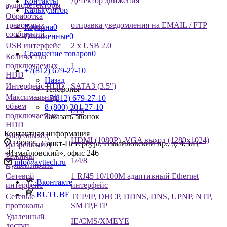
Детектор движения
Контакты
аудиодетекторы
Калькулятор
Обработка
тревожных
отправка уведомления на EMAIL / FTP
Корзина
0
сообщений
Отложенные
0
USB интерфейс
2 x USB 2.0
Сравнение товаров
0
Количество
подключаемых
1
+7(812) 679-27-10
HDD
Назад
Интерфейс HDD
SATA3 (3.5")
Телефоны
Максимальный
+7(812) 679-27-10
объем
8 (800) 301-27-10
8Тб
подключаемых
Заказать звонок
HDD
Контактная информация
Видеовыход
HDMI (1080P), VGA выход (1280х1024)
190005, Санкт-Петербург, Измайловский пр., д. 4, БЦ
(разрешение)
«Измайловский», офис 246
Режимы
1/4/8
info@avttech.ru
мультиэкрана
Сетевой
1 RJ45 10/100М адаптивный Ethernet
Вконтакте
интерфейс
интерфейс
RUTUBE
Сетевые
TCP/IP, DHCP, DDNS, DNS, UPNP, NTP,
протоколы
SMTP,FTP
Удаленный
IE/CMS/XMEYE
доступ.