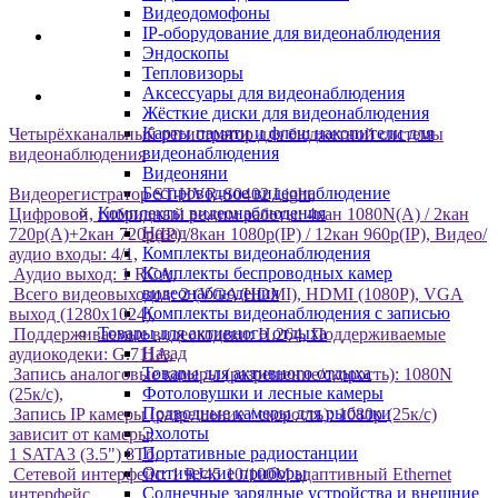
Видеодомофоны
IP-оборудование для видеонаблюдения
Эндоскопы
Тепловизоры
Аксессуары для видеонаблюдения
Жёсткие диски для видеонаблюдения
Карты памяти и флеш накопители для
Четырёхканальный регистратор для бюджетной системы
видеонаблюдения
видеонаблюдения
Видеоняни
Беспроводное видеонаблюдение
Видеорегистратор ST-HVR-S0402 Light,
Комплекты видеонаблюдения
Цифровой, гибридный режим работы: 4кан 1080N(A) / 2кан
Назад
720р(А)+2кан 720р(IP) /8кан 1080p(IP) / 12кан 960p(IP), Видео/
Комплекты видеонаблюдения
аудио входы: 4/1,
Комплекты беспроводных камер
Аудио выход: 1 RCA,
видеонаблюдения
Всего видеовыходов: 2 (VGA/HDMI), HDMI (1080P), VGA
Комплекты видеонаблюдения с записью
выход (1280х1024),
Товары для активного отдыха
Поддерживаемые видеокодеки: H.264, Поддерживаемые
Назад
аудиокодеки: G.711A,
Товары для активного отдыха
Запись аналоговые камеры (разрешение/скорость): 1080N
Фотоловушки и лесные камеры
(25к/с),
Подводные камеры для рыбалки
Запись IP камеры (разрешение / скорость): 1080p (25к/с)
Эхолоты
зависит от камеры,
Портативные радиостанции
1 SATA3 (3.5") 8Тб,
Оптические приборы
Сетевой интерфейс: 1 RJ45 10/100М адаптивный Ethernet
Солнечные зарядные устройства и внешние
интерфейс,