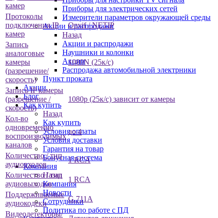
камер
Приборы для электрических сетей
Протоколы
Измерители параметров окружающей среды
подключения IP
Onvif / NETIP
Акции и распродажи
камер
Назад
Акции и распродажи
Запись
Наушники и колонки
аналоговые
Акции
камеры
1080N (25к/с)
Распродажа автомобильной электрники
(разрешение/
Пункт проката
скорость)
Акции
Запись IP камеры
Блог
(разрешение /
1080p (25к/с) зависит от камеры
Как купить
скорость)
Назад
Кол-во
Как купить
одновременно
Условия оплаты
до 4
воспроизводимых
Условия доставки
каналов
Гарантия на товар
Количество / тип
Бонусная система
1 RCA
аудиовходов
Компания
Количество / тип
Назад
1 RCA
аудиовыходов
Компания
Новости
Поддерживаемые
G.711A
Сотрудники
аудиокодеки
Политика по работе с ПД
Видеодетекторы/