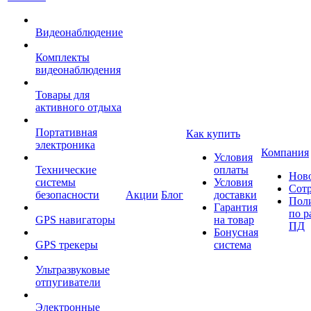
Видеонаблюдение
Комплекты
видеонаблюдения
Товары для
активного отдыха
Портативная
Как купить
электроника
Компания
Условия
Технические
оплаты
Нов
системы
Условия
Сот
безопасности
Акции
Блог
доставки
Пол
Гарантия
по р
GPS навигаторы
на товар
ПД
Бонусная
GPS трекеры
система
Ультразвуковые
отпугиватели
Электронные