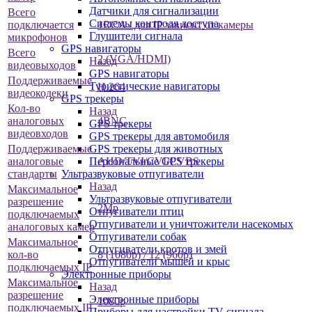
Датчики для сигнализации
Всего
Системы контроля доступа
подключается
1RCA / для IP зависит от камеры
Глушители сигнала
микрофонов
GPS навигаторы
Всего
2 (VGA/HDMI)
Назад
видеовыходов
GPS навигаторы
Поддерживаемые
Туристические навигаторы
H.264
видеокодеки
GPS трекеры
Кол-во
Назад
аналоговых
4
BNC
GPS трекеры
видеовходов
GPS трекеры для автомобиля
Поддерживаемые
GPS трекеры для животных
аналоговые
AHD
/
TVI
/
CVI
/CVBS
Персональные GPS трекеры
стандарты
Ультразвуковые отпугиватели
Назад
Максимальное
Ультразвуковые отпугиватели
разрешение
2Mp
Отпугиватели птиц
подключаемых
Отпугиватели и уничтожители насекомых
аналоговых камер
Отпугиватели собак
Максимальное
Отпугиватели кротов и змей
кол-во
8 (1080p) / 12 (960p)
Отпугиватели мышей и крыс
подключаемых IP
Электронные приборы
Максимальное
Назад
разрешение
Электронные приборы
1080p
подключаемых IP
Приборы для настройки TV сигнала