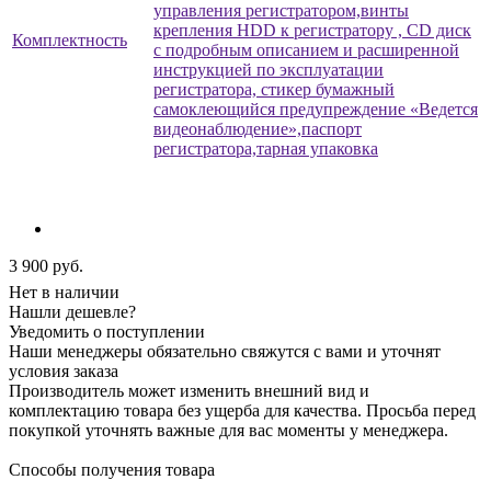
управления регистратором,винты
крепления HDD к регистратору , CD диск
Комплектность
с подробным описанием и расширенной
инструкцией по эксплуатации
регистратора, стикер бумажный
самоклеющийся предупреждение «Ведется
видеонаблюдение»,паспорт
регистратора,тарная упаковка
3 900
руб.
Нет в наличии
Нашли дешевле?
Уведомить о поступлении
Наши менеджеры обязательно свяжутся с вами и уточнят
условия заказа
Производитель может изменить внешний вид и
комплектацию товара без ущерба для качества. Просьба перед
покупкой уточнять важные для вас моменты у менеджера.
Способы получения товара