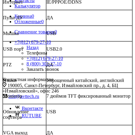
Контакты
Интернет
IE/PPPOE/DDNS
Калькулятор
Корзина
0
Пульт ДУ
ДА
Отложенные
0
Сравнение товаров
0
Mышка
USB
+7(812) 679-27-10
Назад
USB порт
USB2.0
Телефоны
+7(812) 679-27-10
8 (800) 301-27-10
PTZ
ДА
Заказать звонок
Контактная информация
Языки
Упрощенный китайский, английский
190005, Санкт-Петербург, Измайловский пр., д. 4, БЦ
«Измайловский», офис 246
Монитор
7 дюймов TFT фиксированный монитор
info@avttech.ru
Вконтакте
Обновление
USB
RUTUBE
софтвера
VGA выход
ДА