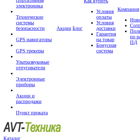
Портативная
Как купить
электроника
Компания
Условия
Технические
оплаты
Нов
системы
Условия
Сот
безопасности
Акции
Блог
доставки
Пол
Гарантия
по р
GPS навигаторы
на товар
ПД
Бонусная
GPS трекеры
система
Ультразвуковые
отпугиватели
Электронные
приборы
Акции и
распродажи
Пункт проката
Каталог