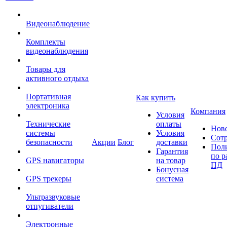
Видеонаблюдение
Комплекты
видеонаблюдения
Товары для
активного отдыха
Портативная
Как купить
электроника
Компания
Условия
Технические
оплаты
Нов
системы
Условия
Сот
безопасности
Акции
Блог
доставки
Пол
Гарантия
по р
GPS навигаторы
на товар
ПД
Бонусная
GPS трекеры
система
Ультразвуковые
отпугиватели
Электронные