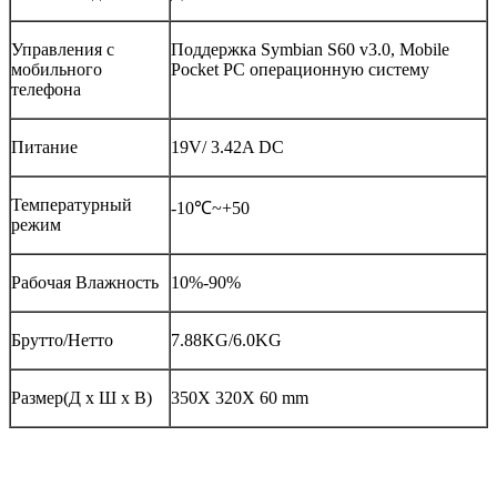
Управления с
Поддержка Symbian S60 v3.0, Mobile
мобильного
Pocket PC операционную систему
телефона
Питание
19V/ 3.42A DC
Температурный
-10℃~+50
режим
Рабочая Влажность
10%-90%
Брутто/Нетто
7.88KG/6.0KG
Размер(Д х Ш х В)
350X 320X 60 mm