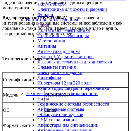
видеонаблюдения, в том числе с единым центром
аккумуляторы
мониторинга.
Электроника для охоты и рыбалки
Фонари
Видеорегитратор SKY-
H
80
04V
предназначен для
Портативная электроника
интегрирования в охранные системы видеонаблюдения как
Назад
локальные , таки по сети. Имеет 8 каналов видео и аудио,
Портативная электроника
встроенный выезжающий дисплей.
Портативные телевизоры
Метеостанции
Антенны
Автоматика для дома
Пульты ДУ для телевизоров
Технические характеристики
Лазерная цветомузыка для дискотеки
Элементы питания
Электронные подарки
Диктофоны
Спецификации
Инверторы 12 на 220 вольт
Аудио-видео шнуры и переходники
Технические системы безопасности
Модель
SKY-
H
80
04V
Назад
Технические системы безопасности
Антикражные системы
ОС
Linux
Обнаружители жучков
GSM сигнализации
Аксессуары для сигнализации
Формат сжатия
H.264
Автономные сигнализации