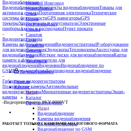
Видеонаблюдение
Нижний Новгород
Видеонаблюдение
Комплекты видеонаблюдения
Товары для
Новосибирск
активного отдыха
Портативная электроника
Технические
Омск
системы безопасности
GPS навигаторы
GPS
Пермь
трекеры
Ультразвуковые отпугиватели
Электронные
Ростов-на-Дону
приборы
Акции и распродажи
Пункт проката
Самара
-
Саратов
Видеорегистраторы
Сочи
Камеры видеонаблюдения
Видеорегистраторы
IP-оборудование
Тольятти
для видеонаблюдения
Эндоскопы
Тепловизоры
Аксессуары для
Тюмень
видеонаблюдения
Жёсткие диски для видеонаблюдения
Карты
Уфа
памяти и флеш накопители для
Челябинск
видеонаблюдения
Видеоняни
Видеонаблюдение по
GSM
Видеодомофоны
Беспроводное видеонаблюдение
Личный кабинет
-
Гибридные видеорегистраторы
Главная
Полицейские камеры
Автомобильные
Каталог
видеорегистраторы
Миниатюрные видеорегистраторы
Экшн-
Назад
камеры
Каталог
-
Видеорегистратор SKY-8008VT
Видеонаблюдение
Назад
Видеонаблюдение
Камеры видеонаблюдения
РАБОТАЕТ ТОЛЬКО С КАМЕРАМИ АНАЛОГОВОГО ФОРМАТА
Видеорегистраторы
Видеонаблюдение по GSM