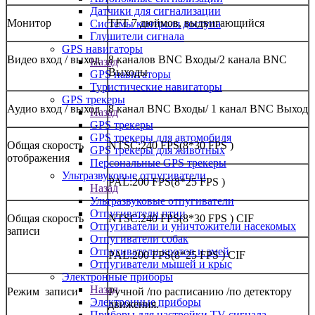
Датчики для сигнализации
Монитор
TFT 7 дюймов, выдвигающийся
Системы контроля доступа
Глушители сигнала
GPS навигаторы
Видео вход / выход
8 каналов BNC Входы/2 канала BNC
Назад
Выходы
GPS навигаторы
Туристические навигаторы
GPS трекеры
Аудио вход / выход
8 канал BNC Входы/ 1 канал BNC Выход
Назад
GPS трекеры
GPS трекеры для автомобиля
Общая скорость
NTSC:240 FPS(8*30 FPS )
GPS трекеры для животных
отображения
Персональные GPS трекеры
Ультразвуковые отпугиватели
PAL:200 FPS(8*25 FPS )
Назад
Ультразвуковые отпугиватели
Отпугиватели птиц
Общая скорость
NTSC:240 FPS(8*30 FPS ) CIF
Отпугиватели и уничтожители насекомых
записи
Отпугиватели собак
Отпугиватели кротов и змей
PAL:200 FPS(8*25 FPS ) CIF
Отпугиватели мышей и крыс
Электронные приборы
Назад
Режим записи
Ручной /по расписанию /по детектору
Электронные приборы
движения.
Приборы для настройки TV сигнала