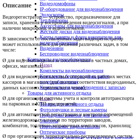
Видеодомофоны
Описание
IP-оборудование для видеонаблюдения
Эндоскопы
Видеорегистратор — устройство, предназначенное для
Тепловизоры
записи, хранения и воспроизведения видеосигналов, а при
Аксессуары для видеонаблюдения
наличии микрофона, и аудиосигналов.
Жёсткие диски для видеонаблюдения
Карты памяти и флеш накопители для
В зависимости от поставленных задач видеорегистратор
видеонаблюдения
может использоваться для решения различных задач, в том
Видеоняни
числе:
Беспроводное видеонаблюдение
Комплекты видеонаблюдения
Ø для видеонаблюдения за посетителями в частных домах,
Назад
офисах, магазинах;
Комплекты видеонаблюдения
Комплекты беспроводных камер
Ø для видеоконтроля кассовых операций на рабочих местах
видеонаблюдения
кассиров в магазинах (для анализа соответствия видеоданных,
Комплекты видеонаблюдения с записью
данных кассовых терминалов и чеков);
Товары для активного отдыха
Ø для организации системы учета и контроля автотранспорта
Назад
на парковках и КПП предприятий;
Товары для активного отдыха
Фотоловушки и лесные камеры
Ø для автоматической регистрации и контроля перемещений
Подводные камеры для рыбалки
железнодорожных вагонов по территории заводов,
Эхолоты
комбинатов, топливно-заправочных комплексов, хранилищ;
Портативные радиостанции
Оптические приборы
Ø при организации территориально-распределенных систем
Солнечные зарядные устройства и внешние