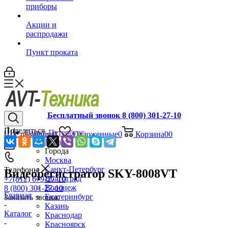
приборы
Акции и
распродажи
Пункт проката
Бесплатный звонок 8 (800) 301-27-10
Поделиться
Санкт-Петербург
Сравнение
0
Отложенные
0
Корзина
0
0
Назад
Города
Москва
Санкт-Петербург
Телефоны
Видеорегистратор SKY-8008VT
Волгоград
+7(812) 679-27-10
Воронеж
8 (800) 301-27-10
Главная
Екатеринбург
Заказать звонок
-
Казань
Каталог
Краснодар
-
Красноярск