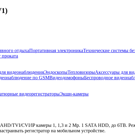
1)
ивного отдыха
Портативная электроника
Технические системы бе
 проката
 для видеонаблюдения
Эндоскопы
Тепловизоры
Аксессуары для в
деонаблюдение по GSM
Видеодомофоны
Беспроводное видеонаб
тюрные видеорегистраторы
Экшн-камеры
D/TVI/СVI/IP камеры 1, 1,3 и 2 Мр. 1 SATA HDD, до 6TB. Режи
астраивать регистратор на мобильном устройстве.