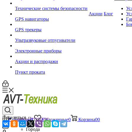
Технические системы безопасности
Ус
Акции
Блог
Ус
GPS навигаторы
Га
Бо
GPS трекеры
Ультразвуковые отпугиватели
Электронные приборы
Акции и распродажи
Пункт проката
Поделиться
Санкт-Петербург
Сравнение
0
Отложенные
0
Корзина
0
0
Назад
Города