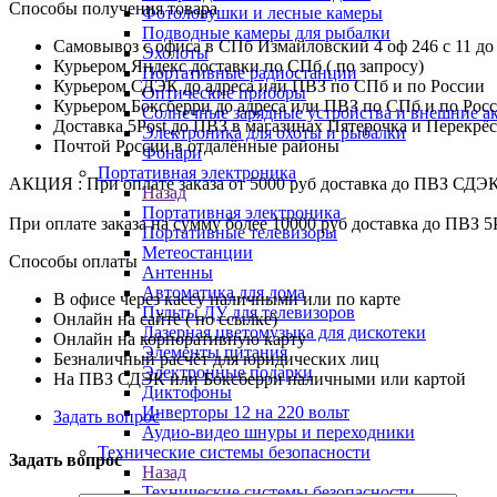
Способы получения товара
Фотоловушки и лесные камеры
Подводные камеры для рыбалки
Самовывоз с офиса в СПб Измайловский 4 оф 246 с 11 до
Эхолоты
Курьером Яндекс доставки по СПб ( по запросу)
Портативные радиостанции
Курьером СДЭК до адреса или ПВЗ по СПб и по России
Оптические приборы
Курьером Боксберри до адреса или ПВЗ по СПб и по Рос
Солнечные зарядные устройства и внешние а
Доставка 5Post до ПВЗ в магазинах Пятерочка и Перекрё
Электроника для охоты и рыбалки
Почтой России в отдалённые районы
Фонари
Портативная электроника
АКЦИЯ : При оплате заказа от 5000 руб доставка до ПВЗ СДЭ
Назад
Портативная электроника
При оплате заказа на сумму более 10000 руб доставка до ПВЗ 5
Портативные телевизоры
Метеостанции
Способы оплаты
Антенны
Автоматика для дома
В офисе через кассу наличными или по карте
Пульты ДУ для телевизоров
Онлайн на сайте ( по ссылке)
Лазерная цветомузыка для дискотеки
Онлайн на корпоративную карту
Элементы питания
Безналичный расчёт для юридических лиц
Электронные подарки
На ПВЗ СДЭК или Боксберри наличными или картой
Диктофоны
Инверторы 12 на 220 вольт
Задать вопрос
Аудио-видео шнуры и переходники
Технические системы безопасности
Задать вопрос
Назад
Технические системы безопасности