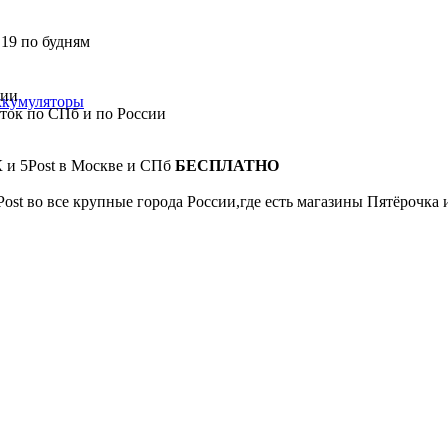
 19 по будням
сии
ккумуляторы
сток по СПб и по России
К и 5Post в Москве и СПб
БЕСПЛАТНО
Post во все крупные города России,где есть магазины Пятёрочка