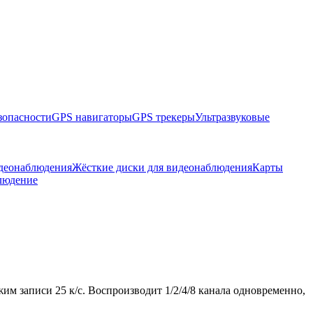
зопасности
GPS навигаторы
GPS трекеры
Ультразвуковые
идеонаблюдения
Жёсткие диски для видеонаблюдения
Карты
людение
м записи 25 к/с. Воспроизводит 1/2/4/8 канала одновременно,