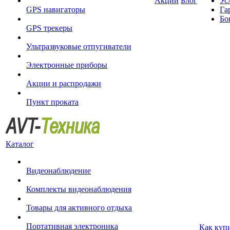
Акции
Блог
Ус
GPS навигаторы
Га
Бо
GPS трекеры
Ультразвуковые отпугиватели
Электронные приборы
Акции и распродажи
Пункт проката
Каталог
Видеонаблюдение
Комплекты видеонаблюдения
Товары для активного отдыха
Портативная электроника
Как куп