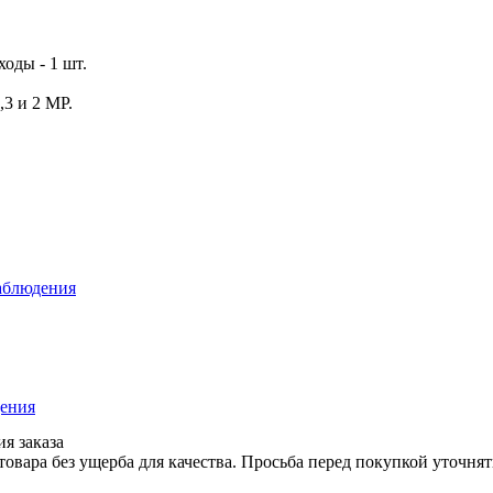
оды - 1 шт.
3 и 2 МP.
.
аблюдения
ения
я заказа
вара без ущерба для качества. Просьба перед покупкой уточнят