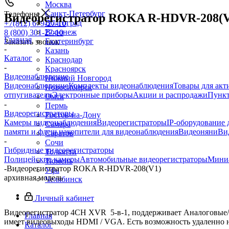
Москва
Санкт-Петербург
Телефоны
Видеорегистратор ROKA R-HDVR-208(V
Волгоград
+7(812) 679-27-10
Воронеж
8 (800) 301-27-10
Главная
Екатеринбург
Заказать звонок
-
Казань
Каталог
Краснодар
-
Красноярск
Видеонаблюдение
Нижний Новгород
Видеонаблюдение
Комплекты видеонаблюдения
Товары для акт
Новосибирск
отпугиватели
Электронные приборы
Акции и распродажи
Пункт
Омск
-
Пермь
Видеорегистраторы
Ростов-на-Дону
Камеры видеонаблюдения
Видеорегистраторы
IP-оборудование
Самара
памяти и флеш накопители для видеонаблюдения
Видеоняни
Ви
Саратов
-
Сочи
Гибридные видеорегистраторы
Тольятти
Полицейские камеры
Автомобильные видеорегистраторы
Миниа
Тюмень
-
Видеорегистратор ROKA R-HDVR-208(V1)
Уфа
архивная модель
Челябинск
Личный кабинет
Видеорегистратор 4CH XVR 5-в-1, поддерживает Аналоговые/AH
Главная
имеет видеовыходы HDMI / VGA. Есть возможность удаленно н
Каталог