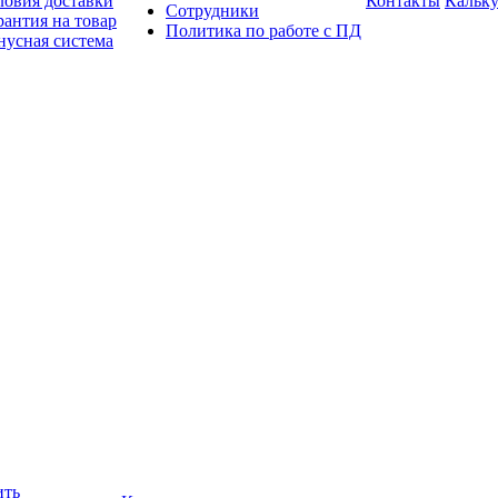
ловия доставки
Контакты
Кальку
Сотрудники
рантия на товар
Политика по работе с ПД
нусная система
ить