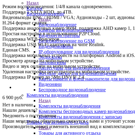
Назад
Режим воспроизведения: 1/4/8 канала одновременно.
Каталог
Поддержка 1 SATA HDD, до 4TB.
Видеонаблюдение
Видеовыходы BNC / HDMI / VGA; Аудиовходы - 2 шт, аудиовых
Назад
H.264 формат сжатия.
Видеонаблюдение
Поддержка аналоговых камер 960H, поддержка AHD камер 1, 1,
Камеры видеонаблюдения
Простая настройка в использовании P2P Cloud.
Видеорегистраторы
Поддержка WEB-браузеров.
Видеонаблюдение по GSM
Поддержка USB Wi-Fi адаптеров на чипе Realink.
Видеодомофоны
Единая CMS.
IP-оборудование для видеонаблюдения
Поддержка мобильных устройств на платформах Android и iOS
Эндоскопы
Просмотр архива на мобильном устройстве.
Тепловизоры
Видео и звук онлайн на мобильном устройстве.
Аксессуары для видеонаблюдения
Удаленная настройка регистратора на мобильном устройстве.
Жёсткие диски для видеонаблюдения
Поддержка IP камер до 5Мп ONVIF 2.4.
Карты памяти и флеш накопители для видеон
Видеоняни
Беспроводное видеонаблюдение
Комплекты видеонаблюдения
6 900
руб.
Назад
Нет в наличии
Комплекты видеонаблюдения
Нашли дешевле?
Комплекты беспроводных камер видеонаблюд
Уведомить о поступлении
Комплекты видеонаблюдения с записью
Наши менеджеры обязательно свяжутся с вами и уточнят услови
Товары для активного отдыха
Производитель может изменить внешний вид и комплектацию то
Назад
Товары для активного отдыха