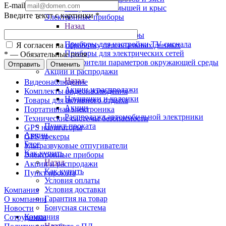
E-mail
Отпугиватели мышей и крыс
Введите текст с картинки
*
Электронные приборы
Назад
Электронные приборы
Приборы для настройки TV сигнала
Я согласен на
обработку персональных данных
Приборы для электрических сетей
*
—
Обязательные поля
Измерители параметров окружающей среды
Отправить
Отменить
Акции и распродажи
Назад
Видеонаблюдение
Акции и распродажи
Комплекты видеонаблюдения
Наушники и колонки
Товары для активного отдыха
Акции
Портативная электроника
Распродажа автомобильной электрники
Технические системы безопасности
Пункт проката
GPS навигаторы
Акции
GPS трекеры
Блог
Ультразвуковые отпугиватели
Как купить
Электронные приборы
Назад
Акции и распродажи
Как купить
Пункт проката
Условия оплаты
Условия доставки
Компания
Гарантия на товар
О компании
Бонусная система
Новости
Компания
Сотрудники
Назад