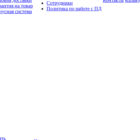
ловия доставки
Контакты
Кальку
Сотрудники
рантия на товар
Политика по работе с ПД
нусная система
ить