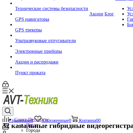
Технические системы безопасности
Ус
Акции
Блог
Ус
GPS навигаторы
Га
Бо
GPS трекеры
Ультразвуковые отпугиватели
Электронные приборы
Акции и распродажи
Пункт проката
Санкт-Петербург
Сравнение
0
Отложенные
0
Корзина
0
0
32 канальные гибридные видеорегистр
Назад
Города