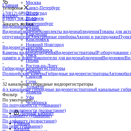
Москва
Главная
Санкт-Петербург
Телефоны
-
Волгоград
+7(812) 679-27-10
Каталог
Воронеж
8 (800) 301-27-10
-
Екатеринбург
Заказать звонок
Видеонаблюдение
Казань
Видеонаблюдение
Комплекты видеонаблюдения
Товары для акт
Краснодар
отпугиватели
Электронные приборы
Акции и распродажи
Пункт
Красноярск
-
Нижний Новгород
Видеорегистраторы
Новосибирск
Камеры видеонаблюдения
Видеорегистраторы
IP-оборудование
Омск
памяти и флеш накопители для видеонаблюдения
Видеоняни
Ви
Пермь
-
Ростов-на-Дону
Гибридные видеорегистраторы
Самара
Полицейские камеры
Гибридные видеорегистраторы
Автомобил
Саратов
-
Сочи
32 канальные гибридные видеорегистраторы
Тольятти
4-х канальные гибридные видеорегистраторы
8 канальные гиб
Тюмень
Фильтр
Уфа
По умолчанию
Челябинск
По популярности (убывание)
По популярности (возрастание)
Личный кабинет
По алфавиту (убывание)
По алфавиту (возрастание)
Главная
По цене (убывание)
Каталог