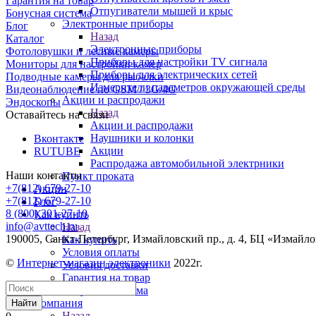
Гарантия на товар
Отпугиватели мышей и крыс
Бонусная система
Электронные приборы
Блог
Назад
Каталог
Электронные приборы
Фотоловушки и лесные камеры
Приборы для настройки TV сигнала
Мониторы для настройки камер
Приборы для электрических сетей
Подводные камеры для рыбалки
Измерители параметров окружающей среды
Видеонаблюдение по GSM / 3G/4G
Акции и распродажи
Эндоскопы
Назад
Оставайтесь на связи
Акции и распродажи
Наушники и колонки
Вконтакте
Акции
RUTUBE
Распродажа автомобильной электрники
Наши контакты
Пункт проката
+7(812) 679-27-10
Акции
+7(812) 679-27-10
Блог
8 (800) 301-27-10
Как купить
info@avttech.ru
Назад
190005, Санкт-Петербург, Измайловский пр., д. 4, БЦ «Измайл
Как купить
Условия оплаты
©
Интернет-магазин электроники
2022г.
Условия доставки
Гарантия на товар
Бонусная система
Компания
Найти
Назад