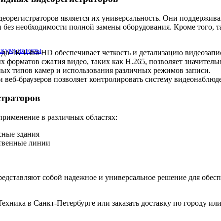
регистраторов является их универсальность. Они поддерживают
и без необходимости полной замены оборудования. Кроме того,
ккумуляторы
о 4K Ultra HD обеспечивает четкость и детализацию видеозапи
 форматов сжатия видео, таких как H.265, позволяет значител
х типов камер и использования различных режимов записи.
веб-браузеров позволяет контролировать систему видеонаблюде
страторов
применение в различных областях:
сные здания
ственные линии
едставляют собой надежное и универсальное решение для обеспе
хника в Санкт-Петербурге или заказать доставку по городу или