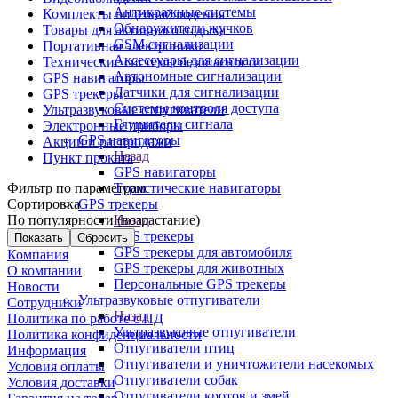
Антикражные системы
Комплекты видеонаблюдения
Обнаружители жучков
Товары для активного отдыха
GSM сигнализации
Портативная электроника
Аксессуары для сигнализации
Технические системы безопасности
Автономные сигнализации
GPS навигаторы
Датчики для сигнализации
GPS трекеры
Системы контроля доступа
Ультразвуковые отпугиватели
Глушители сигнала
Электронные приборы
GPS навигаторы
Акции и распродажи
Назад
Пункт проката
GPS навигаторы
Фильтр по параметрам
Туристические навигаторы
Сортировка
GPS трекеры
По популярности (возрастание)
Назад
GPS трекеры
Сбросить
GPS трекеры для автомобиля
Компания
GPS трекеры для животных
О компании
Персональные GPS трекеры
Новости
Ультразвуковые отпугиватели
Сотрудники
Назад
Политика по работе с ПД
Ультразвуковые отпугиватели
Политика конфиденциальности
Отпугиватели птиц
Информация
Отпугиватели и уничтожители насекомых
Условия оплаты
Отпугиватели собак
Условия доставки
Отпугиватели кротов и змей