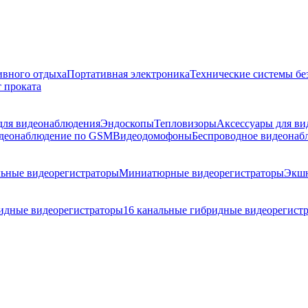
ивного отдыха
Портативная электроника
Технические системы бе
 проката
 для видеонаблюдения
Эндоскопы
Тепловизоры
Аксессуары для в
деонаблюдение по GSM
Видеодомофоны
Беспроводное видеонаб
ьные видеорегистраторы
Миниатюрные видеорегистраторы
Экшн
ридные видеорегистраторы
16 канальные гибридные видеорегист