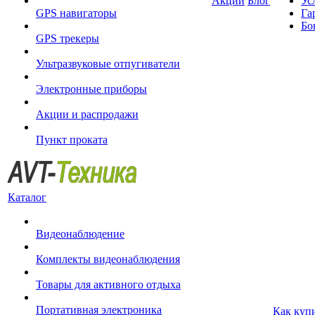
Акции
Блог
Ус
GPS навигаторы
Га
Бо
GPS трекеры
Ультразвуковые отпугиватели
Электронные приборы
Акции и распродажи
Пункт проката
Каталог
Видеонаблюдение
Комплекты видеонаблюдения
Товары для активного отдыха
Портативная электроника
Как куп