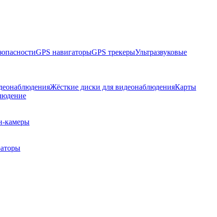
зопасности
GPS навигаторы
GPS трекеры
Ультразвуковые
идеонаблюдения
Жёсткие диски для видеонаблюдения
Карты
людение
-камеры
раторы