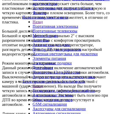
аккумуляторы
антибликовым покрытием пропускает света больше, чем
Электроника для охоты и рыбалки
пластиковые линзы, что позволяет получить более яркую и
Фонари
четкую картинку даже при плохом освещении. Более того, со
Портативная электроника
временем стекло не помутнеет и не пожелтеет, в отличии от
Назад
пластика.
Портативная электроника
Портативные телевизоры
Большой дисплей:
Метеостанции
Большой и яркий дисплей диагональю 2" с высоким
Антенны
разрешением позволит Вам с комфортом просматривать
Автоматика для дома
отснятые видеоролики на самом видеорегистраторе,
Пульты ДУ для телевизоров
разглядеть детали или c удобством управлять настройкой
Лазерная цветомузыка для дискотеки
видеорегистратора.
Элементы питания
Электронные подарки
Режим мониторинга парковки:
Диктофоны
Данный режим обеспечивает включение автоматической
Инверторы 12 на 220 вольт
записи в случае происшествия во время стоянки автомобиля.
Аудио-видео шнуры и переходники
Выключенный видеорегистратор автоматически включают
Технические системы безопасности
камеру в момент произведения каких-либо действий с
Назад
машиной (удар, столкновение). На выходе Вы получаете
Технические системы безопасности
четкую запись происходящего, зафиксированный номер
Антикражные системы
автомобиля и лицо виновника. Это может быть полезно при
Обнаружители жучков
ДТП во время стоянки, когда владелец отсутствует в
GSM сигнализации
автомобиле.
Аксессуары для сигнализации
Автономные сигнализации
Датчик удара: