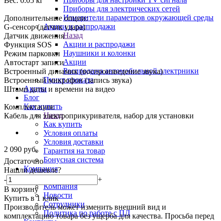
Вес: 0.05 кг
Приборы для электрических сетей
Измерители параметров окружающей среды
Дополнительные опции:
Акции и распродажи
G-сенсор (датчик удара)
Назад
Датчик движения
Акции и распродажи
Функция SOS
Наушники и колонки
Режим парковки
Акции
Автостарт записи
Распродажа автомобильной электрники
Встроенный динамик (воспроизведение звука)
Пункт проката
Встроенный микрофон (запись звука)
Акции
Штамп даты и времени на видео
Блог
Как купить
Комплектация:
Назад
Кабель для электроприкуривателя, набор для установки
Как купить
Условия оплаты
Условия доставки
2 090
руб.
Гарантия на товар
Бонусная система
Достаточно
Компания
Нашли дешевле?
Назад
-
+
Компания
В корзину
Новости
Купить в 1 клик
Сотрудники
Производитель может изменить внешний вид и
Политика по работе с ПД
комплектацию товара без ущерба для качества. Просьба перед