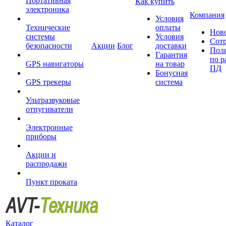
Портативная
Как купить
электроника
Компания
Условия
Технические
оплаты
Нов
системы
Условия
Сот
безопасности
Акции
Блог
доставки
Пол
Гарантия
по р
GPS навигаторы
на товар
ПД
Бонусная
GPS трекеры
система
Ультразвуковые
отпугиватели
Электронные
приборы
Акции и
распродажи
Пункт проката
Каталог