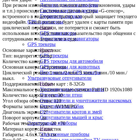
Датчики для сигнализации
При резком изменении положения авто (столкновения, удары
Системы контроля доступа
и т.п.) происходит включение датчика удара «G-сенсор»,
Глушители сигнала
встроенного в видеорегистратор, который защищает текущего
GPS навигаторы
видеофайл. Такой ролик не будет удален с карты памяти при
Назад
циклической перезаписи, не потеряется и сможет быть
GPS навигаторы
использован впоследствии как доказательство при общении с
Туристические навигаторы
сотрудниками полиции или в суде.
GPS трекеры
Назад
Основные характеристики:
GPS трекеры
Тип: видеорегистратор
GPS трекеры для автомобиля
Количество камер: 1
GPS трекеры для животных
Основная камера: встроенная
Персональные GPS трекеры
Циклический режим: 1 мин./2 мин./3 мин./5 мин./10 мин./
Ультразвуковые отпугиватели
выкл.
Назад
Поддерживаемый объем карт : 8-32Gb
Ультразвуковые отпугиватели
Максимальное разрешение видеосъемки: Full HD 1920х1080
Отпугиватели птиц
Количество кадров в сек: 30
Отпугиватели и уничтожители насекомых
Угол обзора объектива: 120
Отпугиватели собак
Форматы записи видео: AVI/MJPG
Отпугиватели кротов и змей
Диагональ экрана: 2"
Отпугиватели мышей и крыс
Поворот корпуса: да
Электронные приборы
Рабочая температура: -20 +70
Назад
Материал корпуса: пластик
Электронные приборы
Габариты: 4.6x3.7x7.3 см
Приборы для настройки TV сигнала