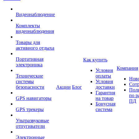
Видеонаблюдение
Комплекты
видеонаблюдения
Товары для
активного отдыха
Портативная
Как купить
электроника
Компания
Условия
Технические
оплаты
Нов
системы
Условия
Сот
безопасности
Акции
Блог
доставки
Пол
Гарантия
по р
GPS навигаторы
на товар
ПД
Бонусная
GPS трекеры
система
Ультразвуковые
отпугиватели
Электронные