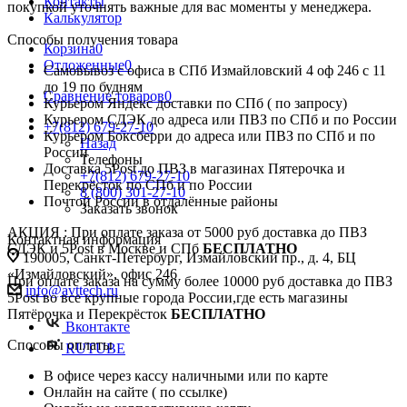
Контакты
покупкой уточнять важные для вас моменты у менеджера.
Калькулятор
Способы получения товара
Корзина
0
Отложенные
0
Самовывоз с офиса в СПб Измайловский 4 оф 246 с 11
до 19 по будням
Сравнение товаров
0
Курьером Яндекс доставки по СПб ( по запросу)
Курьером СДЭК до адреса или ПВЗ по СПб и по России
+7(812) 679-27-10
Курьером Боксберри до адреса или ПВЗ по СПб и по
Назад
России
Телефоны
Доставка 5Post до ПВЗ в магазинах Пятерочка и
+7(812) 679-27-10
Перекрёсток по СПб и по России
8 (800) 301-27-10
Почтой России в отдалённые районы
Заказать звонок
АКЦИЯ : При оплате заказа от 5000 руб доставка до ПВЗ
Контактная информация
СДЭК и 5Post в Москве и СПб
БЕСПЛАТНО
190005, Санкт-Петербург, Измайловский пр., д. 4, БЦ
«Измайловский», офис 246
При оплате заказа на сумму более 10000 руб доставка до ПВЗ
info@avttech.ru
5Post во все крупные города России,где есть магазины
Пятёрочка и Перекрёсток
БЕСПЛАТНО
Вконтакте
Способы оплаты
RUTUBE
В офисе через кассу наличными или по карте
Онлайн на сайте ( по ссылке)