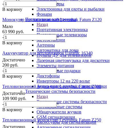
-
+
аккумуляторы
Электроника для охоты и рыбалки
В корзину
Фонари
Портативная электроника
Монокуляр тепловизионный Levenhuk Fatum Z120
Назад
Мало
Портативная электроника
63 990
руб.
Портативные телевизоры
-
+
Метеостанции
В корзину
Антенны
Автоматика для дома
Аккумулятор для тепловизоров Ultraflic 16340
Пульты ДУ для телевизоров
Достаточно
Лазерная цветомузыка для дискотеки
200
руб.
Элементы питания
-
+
Электронные подарки
Диктофоны
В корзину
Инверторы 12 на 220 вольт
Аудио-видео шнуры и переходники
Тепловизионный монокуляр Levenhuk Fatum Z500
Технические системы безопасности
Достаточно
Назад
109 900
руб.
Технические системы безопасности
-
+
Антикражные системы
В корзину
Обнаружители жучков
GSM сигнализации
Тепловизионный монокуляр Levenhuk Fatum Z250
Аксессуары для сигнализации
Достаточно
Автономные сигнализации