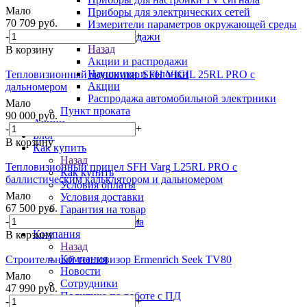
Мало
Приборы для электрических сетей
70 709
руб.
Измерители параметров окружающей среды
-
+
Акции и распродажи
Назад
В корзину
Акции и распродажи
Наушники и колонки
Тепловизионный монокуляр SFH VIGIL 25RL PRO с
Акции
дальномером
Распродажа автомобильной электрники
Мало
Пункт проката
90 000
руб.
Акции
-
+
Блог
В корзину
Как купить
Назад
Тепловизионный прицел SFH Varg L25RL PRO с
Как купить
баллистическим кальклятором и дальномером
Условия оплаты
Мало
Условия доставки
67 500
руб.
Гарантия на товар
-
+
Бонусная система
Компания
В корзину
Назад
Компания
Строительный тепловизор Ermenrich Seek TV80
Новости
Мало
Сотрудники
47 990
руб.
Политика по работе с ПД
-
+