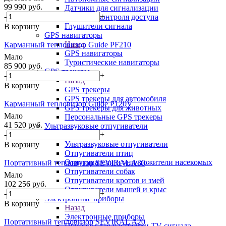
99 990
руб.
Датчики для сигнализации
-
+
Системы контроля доступа
Глушители сигнала
В корзину
GPS навигаторы
Назад
Карманный тепловизор Guide PF210
GPS навигаторы
Мало
Туристические навигаторы
85 900
руб.
GPS трекеры
-
+
Назад
В корзину
GPS трекеры
GPS трекеры для автомобиля
Карманный тепловизор Guide P120V
GPS трекеры для животных
Мало
Персональные GPS трекеры
41 520
руб.
Ультразвуковые отпугиватели
-
+
Назад
Ультразвуковые отпугиватели
В корзину
Отпугиватели птиц
Отпугиватели и уничтожители насекомых
Портативный тепловизор SEVIRAL A30
Отпугиватели собак
Мало
Отпугиватели кротов и змей
102 256
руб.
Отпугиватели мышей и крыс
-
+
Электронные приборы
В корзину
Назад
Электронные приборы
Портативный тепловизор SEVIRAL A20
Приборы для настройки TV сигнала