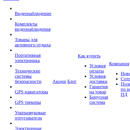
Видеонаблюдение
Комплекты
видеонаблюдения
Товары для
активного отдыха
Портативная
Как купить
электроника
Компания
Условия
Технические
оплаты
Нов
системы
Условия
Сот
безопасности
Акции
Блог
доставки
Пол
Гарантия
по р
GPS навигаторы
на товар
ПД
Бонусная
GPS трекеры
система
Ультразвуковые
отпугиватели
Электронные