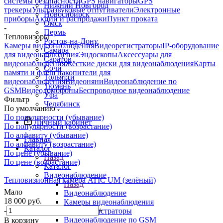
системы безопасности
GPS навигаторы
GPS
Нижний Новгород
трекеры
Ультразвуковые отпугиватели
Электронные
Новосибирск
приборы
Акции и распродажи
Пункт проката
Омск
-
Пермь
Тепловизоры
Ростов-на-Дону
Камеры видеонаблюдения
Видеорегистраторы
IP-оборудование
Самара
для видеонаблюдения
Эндоскопы
Аксессуары для
Саратов
видеонаблюдения
Жёсткие диски для видеонаблюдения
Карты
Сочи
памяти и флеш накопители для
Тольятти
видеонаблюдения
Видеоняни
Видеонаблюдение по
Тюмень
GSM
Видеодомофоны
Беспроводное видеонаблюдение
Уфа
Фильтр
Челябинск
По умолчанию
По популярности (убывание)
Личный кабинет
По популярности (возрастание)
По алфавиту (убывание)
Главная
По алфавиту (возрастание)
Каталог
По цене (убывание)
Назад
По цене (возрастание)
Каталог
Видеонаблюдение
Тепловизионная камера ATIC UM (зелёный)
Назад
Мало
Видеонаблюдение
18 000
руб.
Камеры видеонаблюдения
-
+
Видеорегистраторы
Видеонаблюдение по GSM
В корзину