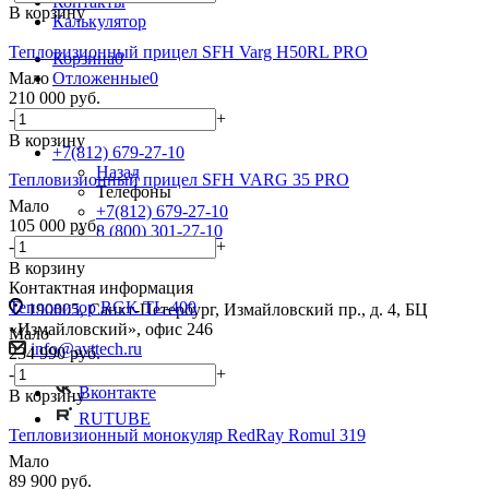
Контакты
В корзину
Калькулятор
Тепловизионный прицел SFH Varg H50RL PRO
Корзина
0
Мало
Отложенные
0
210 000
руб.
Сравнение товаров
0
-
+
В корзину
+7(812) 679-27-10
Назад
Тепловизионный прицел SFH VARG 35 PRO
Телефоны
Мало
+7(812) 679-27-10
105 000
руб.
8 (800) 301-27-10
-
+
Заказать звонок
В корзину
Контактная информация
Тепловизор RGK TL-400
190005, Санкт-Петербург, Измайловский пр., д. 4, БЦ
«Измайловский», офис 246
Мало
info@avttech.ru
234 990
руб.
-
+
Вконтакте
В корзину
RUTUBE
Тепловизионный монокуляр RedRay Romul 319
Мало
89 900
руб.