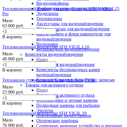
Видеодомофоны
IP-оборудование для видеонаблюдения
Тепловизионный прицел для ночной охоты SFH VARG L25
Эндоскопы
Pro
Тепловизоры
Мало
Аксессуары для видеонаблюдения
63 000
руб.
Жёсткие диски для видеонаблюдения
-
+
Карты памяти и флеш накопители для
В корзину
видеонаблюдения
Видеоняни
Тепловизионный монокуляр SFH VIGIL L10
Беспроводное видеонаблюдение
Мало
Комплекты видеонаблюдения
49 900
руб.
Назад
-
+
Комплекты видеонаблюдения
Комплекты беспроводных камер
В корзину
видеонаблюдения
Комплекты видеонаблюдения с записью
Тепловизор строительный Ermenrich Seek TV50
Товары для активного отдыха
Мало
Назад
23 900
руб.
Товары для активного отдыха
-
+
Фотоловушки и лесные камеры
В корзину
Подводные камеры для рыбалки
Эхолоты
Тепловизионный монокуляр SFH VIGIL 19
Портативные радиостанции
Мало
Оптические приборы
76 900
руб.
Солнечные зарядные устройства и внешние