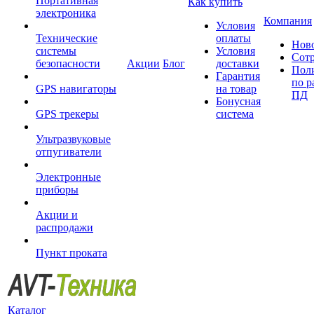
Портативная
Как купить
электроника
Компания
Условия
Технические
оплаты
Нов
системы
Условия
Сот
безопасности
Акции
Блог
доставки
Пол
Гарантия
по р
GPS навигаторы
на товар
ПД
Бонусная
GPS трекеры
система
Ультразвуковые
отпугиватели
Электронные
приборы
Акции и
распродажи
Пункт проката
Каталог