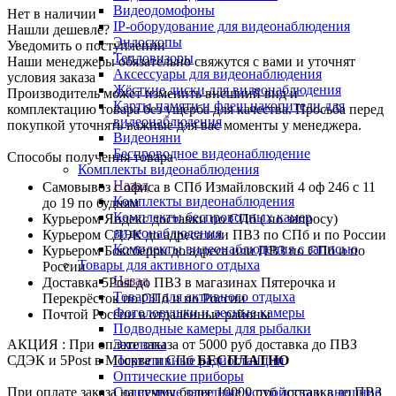
Видеодомофоны
Нет в наличии
IP-оборудование для видеонаблюдения
Нашли дешевле?
Эндоскопы
Уведомить о поступлении
Тепловизоры
Наши менеджеры обязательно свяжутся с вами и уточнят
Аксессуары для видеонаблюдения
условия заказа
Жёсткие диски для видеонаблюдения
Производитель может изменить внешний вид и
Карты памяти и флеш накопители для
комплектацию товара без ущерба для качества. Просьба перед
видеонаблюдения
покупкой уточнять важные для вас моменты у менеджера.
Видеоняни
Беспроводное видеонаблюдение
Способы получения товара
Комплекты видеонаблюдения
Назад
Самовывоз с офиса в СПб Измайловский 4 оф 246 с 11
Комплекты видеонаблюдения
до 19 по будням
Комплекты беспроводных камер
Курьером Яндекс доставки по СПб ( по запросу)
видеонаблюдения
Курьером СДЭК до адреса или ПВЗ по СПб и по России
Комплекты видеонаблюдения с записью
Курьером Боксберри до адреса или ПВЗ по СПб и по
Товары для активного отдыха
России
Назад
Доставка 5Post до ПВЗ в магазинах Пятерочка и
Товары для активного отдыха
Перекрёсток по СПб и по России
Фотоловушки и лесные камеры
Почтой России в отдалённые районы
Подводные камеры для рыбалки
Эхолоты
АКЦИЯ : При оплате заказа от 5000 руб доставка до ПВЗ
Портативные радиостанции
СДЭК и 5Post в Москве и СПб
БЕСПЛАТНО
Оптические приборы
Солнечные зарядные устройства и внешние
При оплате заказа на сумму более 10000 руб доставка до ПВЗ