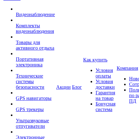
Видеонаблюдение
Комплекты
видеонаблюдения
Товары для
активного отдыха
Портативная
Как купить
электроника
Компания
Условия
Технические
оплаты
Нов
системы
Условия
Сот
безопасности
Акции
Блог
доставки
Пол
Гарантия
по р
GPS навигаторы
на товар
ПД
Бонусная
GPS трекеры
система
Ультразвуковые
отпугиватели
Электронные