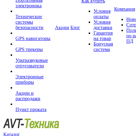
Портативная
Как купить
электроника
Компания
Условия
Технические
оплаты
Нов
системы
Условия
Сот
безопасности
Акции
Блог
доставки
Пол
Гарантия
по р
GPS навигаторы
на товар
ПД
Бонусная
GPS трекеры
система
Ультразвуковые
отпугиватели
Электронные
приборы
Акции и
распродажи
Пункт проката
Каталог