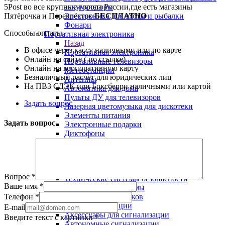
аккумуляторы
5Post во все крупные города России,где есть магазины
Электроника для охоты и рыбалки
Пятёрочка и Перекрёсток
БЕСПЛАТНО
Фонари
Способы оплаты
Портативная электроника
Назад
В офисе через кассу наличными или по карте
Портативная электроника
Онлайн на сайте ( по ссылке)
Портативные телевизоры
Онлайн на корпоративную карту
Метеостанции
Безналичный расчёт для юридических лиц
Антенны
На ПВЗ СДЭК или Боксберри наличными или картой
Автоматика для дома
Пульты ДУ для телевизоров
Задать вопрос
Лазерная цветомузыка для дискотеки
Элементы питания
Задать вопрос
Электронные подарки
Диктофоны
Инверторы 12 на 220 вольт
Аудио-видео шнуры и переходники
Технические системы безопасности
Назад
Вопрос
*
Технические системы безопасности
Ваше имя
*
Антикражные системы
Телефон
*
Обнаружители жучков
GSM сигнализации
E-mail
Аксессуары для сигнализации
Введите текст с картинки
*
Автономные сигнализации