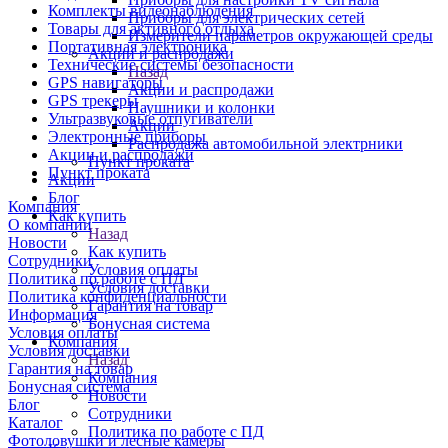
Комплекты видеонаблюдения
Приборы для электрических сетей
Товары для активного отдыха
Измерители параметров окружающей среды
Портативная электроника
Акции и распродажи
Технические системы безопасности
Назад
GPS навигаторы
Акции и распродажи
GPS трекеры
Наушники и колонки
Ультразвуковые отпугиватели
Акции
Электронные приборы
Распродажа автомобильной электрники
Акции и распродажи
Пункт проката
Пункт проката
Акции
Блог
Компания
Как купить
О компании
Назад
Новости
Как купить
Сотрудники
Условия оплаты
Политика по работе с ПД
Условия доставки
Политика конфиденциальности
Гарантия на товар
Информация
Бонусная система
Условия оплаты
Компания
Условия доставки
Назад
Гарантия на товар
Компания
Бонусная система
Новости
Блог
Сотрудники
Каталог
Политика по работе с ПД
Фотоловушки и лесные камеры