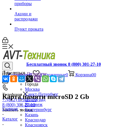
приборы
Акции и
распродажи
Пункт проката
Бесплатный звонок 8 (800) 301-27-10
Поделиться
Санкт-Петербург
Сравнение
0
Отложенные
0
Корзина
0
0
Назад
Города
Москва
Санкт-Петербург
Телефоны
Карта памяти microSD 2 Gb
Волгоград
+7(812) 679-27-10
Воронеж
8 (800) 301-27-10
Главная
Екатеринбург
Заказать звонок
-
Казань
Каталог
Краснодар
-
Красноярск