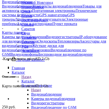
Видеонаблюдение
Нижний Новгород
Видеонаблюдение
Комплекты видеонаблюдения
Товары для
Новосибирск
активного отдыха
Портативная электроника
Технические
Омск
системы безопасности
GPS навигаторы
GPS
Пермь
трекеры
Ультразвуковые отпугиватели
Электронные
Ростов-на-Дону
приборы
Акции и распродажи
Пункт проката
Самара
-
Саратов
Карты памяти
Сочи
Камеры видеонаблюдения
Видеорегистраторы
IP-оборудование
Тольятти
для видеонаблюдения
Эндоскопы
Тепловизоры
Аксессуары для
Тюмень
видеонаблюдения
Жёсткие диски для
Уфа
видеонаблюдения
Видеоняни
Видеонаблюдение по
Челябинск
GSM
Видеодомофоны
Беспроводное видеонаблюдение
-
Карта памяти microSD 2 Gb
Личный кабинет
Главная
Каталог
Описание:
Назад
Каталог
Видеонаблюдение
Карта памяти microSD 2 Gb
Назад
Видеонаблюдение
Камеры видеонаблюдения
Видеорегистраторы
250
руб.
Видеонаблюдение по GSM