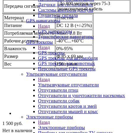
До 800 метров через 75-3
Датчики для сигнализации
Передача сигнала
коаксиальный кабель
Системы контроля доступа
Глушители сигнала
Материал
Пластик
GPS навигаторы
Питание
DC 12 В (+/-25%)
Назад
GPS навигаторы
Потребляемая мощность
Макс. 2.8 Вт
Туристические навигаторы
Рабочие условия
-40°C...+60°C
GPS трекеры
Назад
Влажность
0%-95%
GPS трекеры
Размер
Ф 85 х 69 мм
GPS трекеры для автомобиля
GPS трекеры для животных
Вес
150 грамм
Персональные GPS трекеры
Ультразвуковые отпугиватели
Назад
Ультразвуковые отпугиватели
Отпугиватели птиц
Отпугиватели и уничтожители насекомых
Отпугиватели собак
Отпугиватели кротов и змей
Отпугиватели мышей и крыс
Электронные приборы
Назад
1 500
руб.
Электронные приборы
Нет в наличии
Приборы для настройки TV сигнала