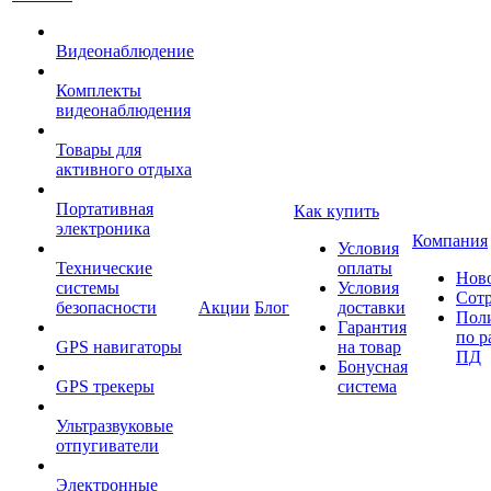
Видеонаблюдение
Комплекты
видеонаблюдения
Товары для
активного отдыха
Портативная
Как купить
электроника
Компания
Условия
Технические
оплаты
Нов
системы
Условия
Сот
безопасности
Акции
Блог
доставки
Пол
Гарантия
по р
GPS навигаторы
на товар
ПД
Бонусная
GPS трекеры
система
Ультразвуковые
отпугиватели
Электронные