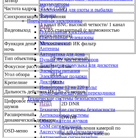
затвор
аккумуляторы
Частота кадров
25 к/с (720P)
Электроника для охоты и рыбалки
Фонари
Синхронизация
Внутренняя
Портативная электроника
1 канал BNC высокой четкости/ 1 канал
Назад
Видеовыход
CVBS стандартный (с возможностью
Портативная электроника
переключения)
Портативные телевизоры
Метеостанции
Функция день/
Механический ИК фильтр
Антенны
ночь
Автоматика для дома
Тип объектива
Фиксированный
Пульты ДУ для телевизоров
Лазерная цветомузыка для дискотеки
Фокусное расстояние
f= 2.8 мм
Элементы питания
Угол обзора
83.4º
Электронные подарки
Диктофоны
Крепелние
М12
Инверторы 12 на 220 вольт
Дальность действия ИК
До 20 метров
Аудио-видео шнуры и переходники
Технические системы безопасности
Цифровое подавление
2D DNR
Назад
шумов
Технические системы безопасности
Расширенный
Антикражные системы
DWDR
динамический диапазон
Обнаружители жучков
GSM сигнализации
Для управления камерой по
OSD-меню
Аксессуары для сигнализации
коаксиальному кабелю
Автономные сигнализации