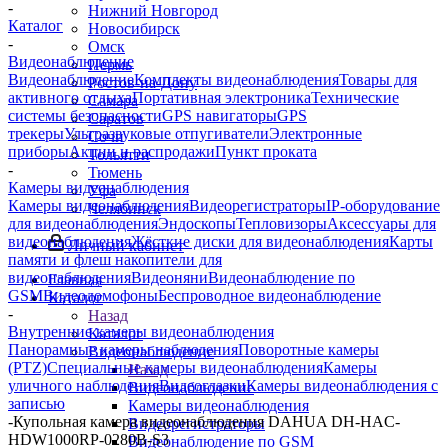
-
Нижний Новгород
Каталог
Новосибирск
-
Омск
Видеонаблюдение
Пермь
Видеонаблюдение
Комплекты видеонаблюдения
Товары для
Ростов-на-Дону
активного отдыха
Портативная электроника
Технические
Самара
системы безопасности
GPS навигаторы
GPS
Саратов
трекеры
Ультразвуковые отпугиватели
Электронные
Сочи
приборы
Акции и распродажи
Пункт проката
Тольятти
-
Тюмень
Камеры видеонаблюдения
Уфа
Камеры видеонаблюдения
Видеорегистраторы
IP-оборудование
Челябинск
для видеонаблюдения
Эндоскопы
Тепловизоры
Аксессуары для
видеонаблюдения
Жёсткие диски для видеонаблюдения
Карты
Личный кабинет
памяти и флеш накопители для
видеонаблюдения
Видеоняни
Видеонаблюдение по
Главная
GSM
Видеодомофоны
Беспроводное видеонаблюдение
Каталог
-
Назад
Внутренние камеры видеонаблюдения
Каталог
Панорамные камеры наблюдения
Поворотные камеры
Видеонаблюдение
(PTZ)
Специальные камеры видеонаблюдения
Камеры
Назад
уличного наблюдения
Видеоглазки
Камеры видеонаблюдения с
Видеонаблюдение
записью
Камеры видеонаблюдения
-
Купольная камера видеонаблюдения DAHUA DH-HAC-
Видеорегистраторы
HDW1000RP-0280B-S3
Видеонаблюдение по GSM