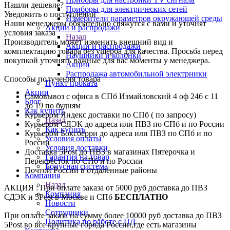
Нашли дешевле?
Приборы для электрических сетей
Уведомить о поступлении
Измерители параметров окружающей среды
Наши менеджеры обязательно свяжутся с вами и уточнят
Акции и распродажи
условия заказа
Назад
Производитель может изменить внешний вид и
Акции и распродажи
комплектацию товара без ущерба для качества. Просьба перед
Наушники и колонки
покупкой уточнять важные для вас моменты у менеджера.
Акции
Распродажа автомобильной электрники
Способы получения товара
Пункт проката
Акции
Самовывоз с офиса в СПб Измайловский 4 оф 246 с 11
Блог
до 19 по будням
Как купить
Курьером Яндекс доставки по СПб ( по запросу)
Назад
Курьером СДЭК до адреса или ПВЗ по СПб и по России
Как купить
Курьером Боксберри до адреса или ПВЗ по СПб и по
Условия оплаты
России
Условия доставки
Доставка 5Post до ПВЗ в магазинах Пятерочка и
Гарантия на товар
Перекрёсток по СПб и по России
Бонусная система
Почтой России в отдалённые районы
Компания
Назад
АКЦИЯ : При оплате заказа от 5000 руб доставка до ПВЗ
Компания
СДЭК и 5Post в Москве и СПб
БЕСПЛАТНО
Новости
Сотрудники
При оплате заказа на сумму более 10000 руб доставка до ПВЗ
Политика по работе с ПД
5Post во все крупные города России,где есть магазины