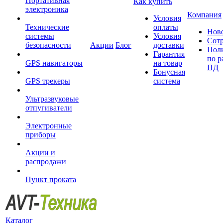
Портативная
Как купить
электроника
Компания
Условия
Технические
оплаты
Нов
системы
Условия
Сот
безопасности
Акции
Блог
доставки
Пол
Гарантия
по р
GPS навигаторы
на товар
ПД
Бонусная
GPS трекеры
система
Ультразвуковые
отпугиватели
Электронные
приборы
Акции и
распродажи
Пункт проката
Каталог